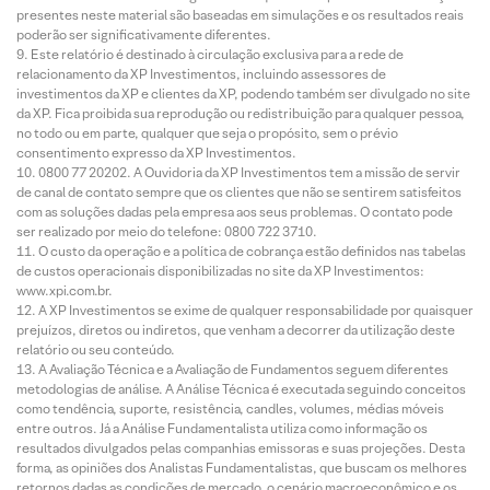
presentes neste material são baseadas em simulações e os resultados reais
poderão ser significativamente diferentes.
Este relatório é destinado à circulação exclusiva para a rede de
relacionamento da XP Investimentos, incluindo assessores de
investimentos da XP e clientes da XP, podendo também ser divulgado no site
da XP. Fica proibida sua reprodução ou redistribuição para qualquer pessoa,
no todo ou em parte, qualquer que seja o propósito, sem o prévio
consentimento expresso da XP Investimentos.
0800 77 20202. A Ouvidoria da XP Investimentos tem a missão de servir
de canal de contato sempre que os clientes que não se sentirem satisfeitos
com as soluções dadas pela empresa aos seus problemas. O contato pode
ser realizado por meio do telefone: 0800 722 3710.
O custo da operação e a política de cobrança estão definidos nas tabelas
de custos operacionais disponibilizadas no site da XP Investimentos:
www.xpi.com.br.
A XP Investimentos se exime de qualquer responsabilidade por quaisquer
prejuízos, diretos ou indiretos, que venham a decorrer da utilização deste
relatório ou seu conteúdo.
A Avaliação Técnica e a Avaliação de Fundamentos seguem diferentes
metodologias de análise. A Análise Técnica é executada seguindo conceitos
como tendência, suporte, resistência, candles, volumes, médias móveis
entre outros. Já a Análise Fundamentalista utiliza como informação os
resultados divulgados pelas companhias emissoras e suas projeções. Desta
forma, as opiniões dos Analistas Fundamentalistas, que buscam os melhores
retornos dadas as condições de mercado, o cenário macroeconômico e os