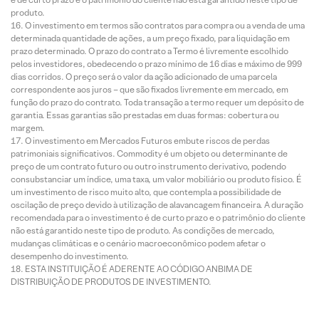
produto.
O investimento em termos são contratos para compra ou a venda de uma
determinada quantidade de ações, a um preço fixado, para liquidação em
prazo determinado. O prazo do contrato a Termo é livremente escolhido
pelos investidores, obedecendo o prazo mínimo de 16 dias e máximo de 999
dias corridos. O preço será o valor da ação adicionado de uma parcela
correspondente aos juros – que são fixados livremente em mercado, em
função do prazo do contrato. Toda transação a termo requer um depósito de
garantia. Essas garantias são prestadas em duas formas: cobertura ou
margem.
O investimento em Mercados Futuros embute riscos de perdas
patrimoniais significativos. Commodity é um objeto ou determinante de
preço de um contrato futuro ou outro instrumento derivativo, podendo
consubstanciar um índice, uma taxa, um valor mobiliário ou produto físico. É
um investimento de risco muito alto, que contempla a possibilidade de
oscilação de preço devido à utilização de alavancagem financeira. A duração
recomendada para o investimento é de curto prazo e o patrimônio do cliente
não está garantido neste tipo de produto. As condições de mercado,
mudanças climáticas e o cenário macroeconômico podem afetar o
desempenho do investimento.
ESTA INSTITUIÇÃO É ADERENTE AO CÓDIGO ANBIMA DE
DISTRIBUIÇÃO DE PRODUTOS DE INVESTIMENTO.