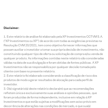
Disclaimer:
Este relatório de análise foi elaborado pela XP Investimentos CCTVM S.A.
(“XP Investimentos ou XP”) de acordo com todas as exigências previstas na
Resolução CVM 20/2021, tem como objetivo fornecer informações que
possam auxiliar o investidor a tomar sua própria decisão de investimento, não
constituindo qualquer tipo de oferta ou solicitação de compra e/ou venda de
qualquer produto. As informações contidas neste relatório são consideradas
válidas na data de sua divulgação e foram obtidas de fontes públicas. A XP
Investimentos não se responsabiliza por qualquer decisão tomada pelo
cliente com base no presente relatório.
Este relatório foi elaborado considerando a classificação de risco dos
produtos de modo a gerar resultados de alocação para cada perfil de
investidor.
O(s) signatário(s) deste relatório declara(m) que as recomendações
refletem única e exclusivamente suas análises e opiniões pessoais, que
foram produzidas de forma independente, inclusive em relação à XP
Investimentos e que estão sujeitas a modificações sem aviso prévio em
decorrência de alterações nas condições de mercado, e que sua(s)