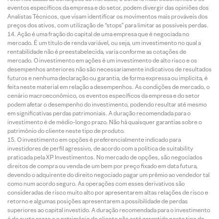
eventos específicos da empresa e do setor, podem divergir das opiniões dos
Analistas Técnicos, que visam identificar os movimentos mais prováveis dos
preços dos ativos, com utilização de “stops” para limitar as possíveis perdas.
Ação é uma fração do capital de uma empresa que é negociada no
mercado. É um título de renda variável, ou seja, um investimento no qual a
rentabilidade não é preestabelecida, varia conforme as cotações de
mercado. O investimento em ações é um investimento de alto risco e os
desempenhos anteriores não são necessariamente indicativos de resultados
futuros e nenhuma declaração ou garantia, de forma expressa ou implícita, é
feita neste material em relação a desempenhos. As condições de mercado, o
cenário macroeconômico, os eventos específicos da empresa e do setor
podem afetar o desempenho do investimento, podendo resultar até mesmo
em significativas perdas patrimoniais. A duração recomendada para o
investimento é de médio-longo prazo. Não há quaisquer garantias sobre o
patrimônio do cliente neste tipo de produto.
O investimento em opções é preferencialmente indicado para
investidores de perfil agressivo, de acordo com a política de suitability
praticada pela XP Investimentos. No mercado de opções, são negociados
direitos de compra ou venda de um bem por preço fixado em data futura,
devendo o adquirente do direito negociado pagar um prêmio ao vendedor tal
como num acordo seguro. As operações com esses derivativos são
consideradas de risco muito alto por apresentarem altas relações de risco e
retorno e algumas posições apresentarem a possibilidade de perdas
superiores ao capital investido. A duração recomendada para o investimento
é de curto prazo e o patrimônio do cliente não está garantido neste tipo de