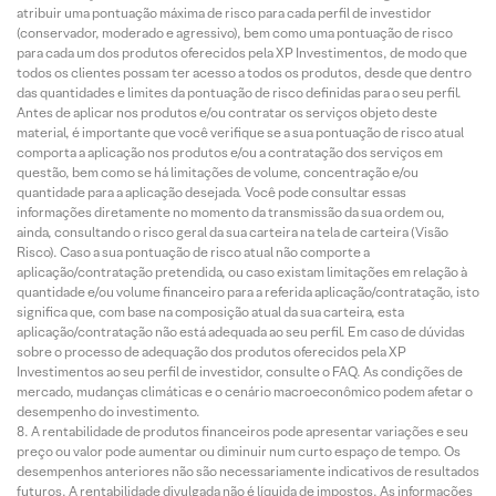
atribuir uma pontuação máxima de risco para cada perfil de investidor
(conservador, moderado e agressivo), bem como uma pontuação de risco
para cada um dos produtos oferecidos pela XP Investimentos, de modo que
todos os clientes possam ter acesso a todos os produtos, desde que dentro
das quantidades e limites da pontuação de risco definidas para o seu perfil.
Antes de aplicar nos produtos e/ou contratar os serviços objeto deste
material, é importante que você verifique se a sua pontuação de risco atual
comporta a aplicação nos produtos e/ou a contratação dos serviços em
questão, bem como se há limitações de volume, concentração e/ou
quantidade para a aplicação desejada. Você pode consultar essas
informações diretamente no momento da transmissão da sua ordem ou,
ainda, consultando o risco geral da sua carteira na tela de carteira (Visão
Risco). Caso a sua pontuação de risco atual não comporte a
aplicação/contratação pretendida, ou caso existam limitações em relação à
quantidade e/ou volume financeiro para a referida aplicação/contratação, isto
significa que, com base na composição atual da sua carteira, esta
aplicação/contratação não está adequada ao seu perfil. Em caso de dúvidas
sobre o processo de adequação dos produtos oferecidos pela XP
Investimentos ao seu perfil de investidor, consulte o FAQ. As condições de
mercado, mudanças climáticas e o cenário macroeconômico podem afetar o
desempenho do investimento.
A rentabilidade de produtos financeiros pode apresentar variações e seu
preço ou valor pode aumentar ou diminuir num curto espaço de tempo. Os
desempenhos anteriores não são necessariamente indicativos de resultados
futuros. A rentabilidade divulgada não é líquida de impostos. As informações