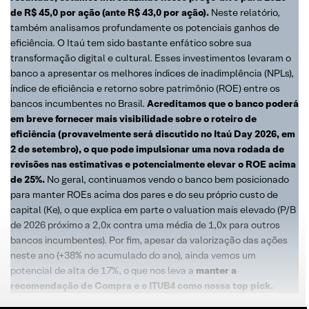
de R$ 45,0 por ação (ante R$ 43,0 por ação).
Neste relatório,
também analisamos profundamente os potenciais ganhos de
eficiência. O Itaú tem sido bastante enfático sobre sua
transformação digital e cultural. Esses investimentos levaram o
banco a apresentar os melhores índices de inadimplência (NPLs),
índice de eficiência e retorno sobre patrimônio (ROE) entre os
bancos incumbentes no Brasil.
Acreditamos que o banco poderá
em breve fornecer mais visibilidade sobre o roteiro de
eficiência (provavelmente será discutido no Itaú Day 2026, em
2 de setembro), o que pode impulsionar uma nova rodada de
revisões nas estimativas e potencialmente elevar o ROE acima
de 25%.
No geral, continuamos vendo o banco bem posicionado
para manter ROEs acima dos pares e do seu próprio custo de
capital (Ke), o que explica em parte o valuation mais elevado (P/B
de 2026 próximo a 2,0x contra uma média de 1,0x para outros
bancos incumbentes). Por fim, apesar da valorização das ações
neste ano (+38% no acumulado do ano), ainda vemos um
potencial de alta de 17%, o que nos leva a
manter a
recomendação de Compra e o ITUB4 como nossa top pick.