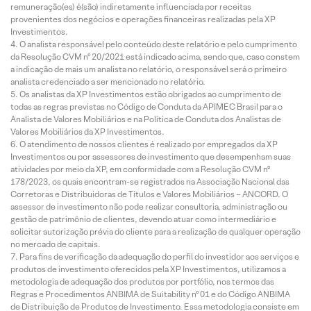
remuneração(es) é(são) indiretamente influenciada por receitas
provenientes dos negócios e operações financeiras realizadas pela XP
Investimentos.
O analista responsável pelo conteúdo deste relatório e pelo cumprimento
da Resolução CVM nº 20/2021 está indicado acima, sendo que, caso constem
a indicação de mais um analista no relatório, o responsável será o primeiro
analista credenciado a ser mencionado no relatório.
Os analistas da XP Investimentos estão obrigados ao cumprimento de
todas as regras previstas no Código de Conduta da APIMEC Brasil para o
Analista de Valores Mobiliários e na Política de Conduta dos Analistas de
Valores Mobiliários da XP Investimentos.
O atendimento de nossos clientes é realizado por empregados da XP
Investimentos ou por assessores de investimento que desempenham suas
atividades por meio da XP, em conformidade com a Resolução CVM nº
178/2023, os quais encontram-se registrados na Associação Nacional das
Corretoras e Distribuidoras de Títulos e Valores Mobiliários – ANCORD. O
assessor de investimento não pode realizar consultoria, administração ou
gestão de patrimônio de clientes, devendo atuar como intermediário e
solicitar autorização prévia do cliente para a realização de qualquer operação
no mercado de capitais.
Para fins de verificação da adequação do perfil do investidor aos serviços e
produtos de investimento oferecidos pela XP Investimentos, utilizamos a
metodologia de adequação dos produtos por portfólio, nos termos das
Regras e Procedimentos ANBIMA de Suitability nº 01 e do Código ANBIMA
de Distribuição de Produtos de Investimento. Essa metodologia consiste em