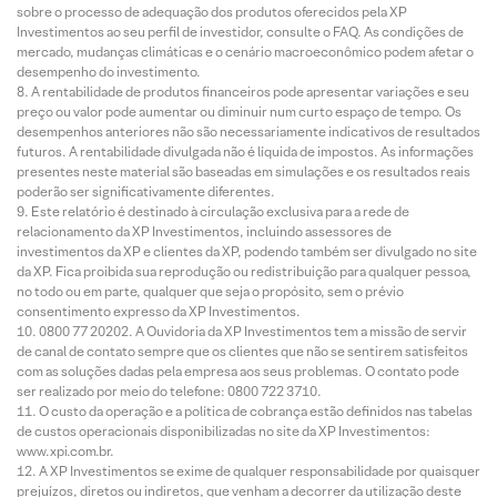
sobre o processo de adequação dos produtos oferecidos pela XP
Investimentos ao seu perfil de investidor, consulte o FAQ. As condições de
mercado, mudanças climáticas e o cenário macroeconômico podem afetar o
desempenho do investimento.
A rentabilidade de produtos financeiros pode apresentar variações e seu
preço ou valor pode aumentar ou diminuir num curto espaço de tempo. Os
desempenhos anteriores não são necessariamente indicativos de resultados
futuros. A rentabilidade divulgada não é líquida de impostos. As informações
presentes neste material são baseadas em simulações e os resultados reais
poderão ser significativamente diferentes.
Este relatório é destinado à circulação exclusiva para a rede de
relacionamento da XP Investimentos, incluindo assessores de
investimentos da XP e clientes da XP, podendo também ser divulgado no site
da XP. Fica proibida sua reprodução ou redistribuição para qualquer pessoa,
no todo ou em parte, qualquer que seja o propósito, sem o prévio
consentimento expresso da XP Investimentos.
0800 77 20202. A Ouvidoria da XP Investimentos tem a missão de servir
de canal de contato sempre que os clientes que não se sentirem satisfeitos
com as soluções dadas pela empresa aos seus problemas. O contato pode
ser realizado por meio do telefone: 0800 722 3710.
O custo da operação e a política de cobrança estão definidos nas tabelas
de custos operacionais disponibilizadas no site da XP Investimentos:
www.xpi.com.br.
A XP Investimentos se exime de qualquer responsabilidade por quaisquer
prejuízos, diretos ou indiretos, que venham a decorrer da utilização deste