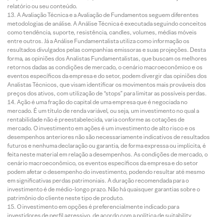
relatório ou seu conteúdo.
A Avaliação Técnica e a Avaliação de Fundamentos seguem diferentes
metodologias de análise. A Análise Técnica é executada seguindo conceitos
como tendência, suporte, resistência, candles, volumes, médias móveis
entre outros. Já a Análise Fundamentalista utiliza como informação os
resultados divulgados pelas companhias emissoras e suas projeções. Desta
forma, as opiniões dos Analistas Fundamentalistas, que buscam os melhores
retornos dadas as condições de mercado, o cenário macroeconômico e os
eventos específicos da empresa e do setor, podem divergir das opiniões dos
Analistas Técnicos, que visam identificar os movimentos mais prováveis dos
preços dos ativos, com utilização de “stops” para limitar as possíveis perdas.
Ação é uma fração do capital de uma empresa que é negociada no
mercado. É um título de renda variável, ou seja, um investimento no qual a
rentabilidade não é preestabelecida, varia conforme as cotações de
mercado. O investimento em ações é um investimento de alto risco e os
desempenhos anteriores não são necessariamente indicativos de resultados
futuros e nenhuma declaração ou garantia, de forma expressa ou implícita, é
feita neste material em relação a desempenhos. As condições de mercado, o
cenário macroeconômico, os eventos específicos da empresa e do setor
podem afetar o desempenho do investimento, podendo resultar até mesmo
em significativas perdas patrimoniais. A duração recomendada para o
investimento é de médio-longo prazo. Não há quaisquer garantias sobre o
patrimônio do cliente neste tipo de produto.
O investimento em opções é preferencialmente indicado para
investidores de perfil agressivo, de acordo com a política de suitability