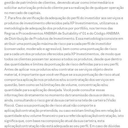
gestão de patrimônio de clientes, devendo atuar como intermediário e
solicitar autorização prévia do cliente para a realização de qualquer operação
no mercado de capitais.
Para fins de verificação da adequação do perfil do investidor aos serviços e
produtos de investimento oferecidos pela XP Investimentos, utilizamos a
metodologia de adequação dos produtos por portfólio, nos termos das
Regras e Procedimentos ANBIMA de Suitability nº 01 e do Código ANBIMA
de Distribuição de Produtos de Investimento. Essa metodologia consiste em
atribuir uma pontuação máxima de risco para cada perfil de investidor
(conservador, moderado e agressivo), bem como uma pontuação de risco
para cada um dos produtos oferecidos pela XP Investimentos, de modo que
todos os clientes possam ter acesso a todos os produtos, desde que dentro
das quantidades e limites da pontuação de risco definidas para o seu perfil.
Antes de aplicar nos produtos e/ou contratar os serviços objeto deste
material, é importante que você verifique se a sua pontuação de risco atual
comporta a aplicação nos produtos e/ou a contratação dos serviços em
questão, bem como se há limitações de volume, concentração e/ou
quantidade para a aplicação desejada. Você pode consultar essas
informações diretamente no momento da transmissão da sua ordem ou,
ainda, consultando o risco geral da sua carteira na tela de carteira (Visão
Risco). Caso a sua pontuação de risco atual não comporte a
aplicação/contratação pretendida, ou caso existam limitações em relação à
quantidade e/ou volume financeiro para a referida aplicação/contratação, isto
significa que, com base na composição atual da sua carteira, esta
aplicação/contratação não está adequada ao seu perfil. Em caso de dúvidas