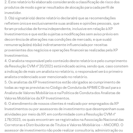
Este relatório foi elaborado considerando a classificação de risco dos
produtos de modo a gerar resultados de alocação para cada perfil de
investidor.
O(s) signatário(s) deste relatório declara(m) que as recomendações
refletem única e exclusivamente suas análises e opiniões pessoais, que
foram produzidas de forma independente, inclusive em relação à XP
Investimentos e que estão sujeitas a modificações sem aviso prévio em
decorrência de alterações nas condições de mercado, e que sua(s)
remuneração(es) é(são) indiretamente influenciada por receitas
provenientes dos negócios e operações financeiras realizadas pela XP
Investimentos.
O analista responsável pelo conteúdo deste relatório e pelo cumprimento
da Resolução CVM nº 20/2021 está indicado acima, sendo que, caso constem
a indicação de mais um analista no relatório, o responsável será o primeiro
analista credenciado a ser mencionado no relatório.
Os analistas da XP Investimentos estão obrigados ao cumprimento de
todas as regras previstas no Código de Conduta da APIMEC Brasil para o
Analista de Valores Mobiliários e na Política de Conduta dos Analistas de
Valores Mobiliários da XP Investimentos.
O atendimento de nossos clientes é realizado por empregados da XP
Investimentos ou por assessores de investimento que desempenham suas
atividades por meio da XP, em conformidade com a Resolução CVM nº
178/2023, os quais encontram-se registrados na Associação Nacional das
Corretoras e Distribuidoras de Títulos e Valores Mobiliários – ANCORD. O
assessor de investimento não pode realizar consultoria, administração ou