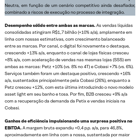
Neutra, em função de um cenário competitivo ainda desafiador,
combinado a riscos de execução no processo de integração.
Desempenho sólido entre ambas as marcas.
As vendas líquidas
consolidadas atingiram R$1,7 bilhão (+10% a/a), amplamente em
linha com nossas estimativas, com crescimento balanceado
entre as marcas. Por canal, o digital foi novamente o destaque,
crescendo +13% a/a, enquanto o canal de lojas físicas cresceu
+8% a/a, com aceleração de vendas nas mesmas lojas (SSS) em
ambas as marcas: Petz +10% (vs. 8% no 4T) e Cobasi +7% (vs. 6%).
Serviços também foram um destaque positivo, crescendo +16%
a/a, sustentados principalmente pela Cobasi (26%), enquanto a
Petz cresceu +12%, com esta última introduzindo o novo modelo
asset light em seu banho e tosa. Por fim, B2B cresceu +9% a/a
com a recuperação da demanda da Petix e vendas iniciais na
Cobasi.
Ganhos de eficiência impulsionando uma surpresa positiva no
EBITDA.
A margem bruta expandiu +0,4 p.p. a/a, para 46,8%,
aproximadamente em linha com a nossa, sustentada por maior