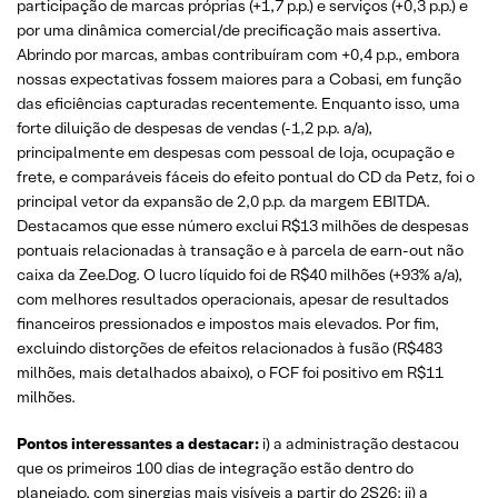
participação de marcas próprias (+1,7 p.p.) e serviços (+0,3 p.p.) e
por uma dinâmica comercial/de precificação mais assertiva.
Abrindo por marcas, ambas contribuíram com +0,4 p.p., embora
nossas expectativas fossem maiores para a Cobasi, em função
das eficiências capturadas recentemente. Enquanto isso, uma
forte diluição de despesas de vendas (-1,2 p.p. a/a),
principalmente em despesas com pessoal de loja, ocupação e
frete, e comparáveis fáceis do efeito pontual do CD da Petz, foi o
principal vetor da expansão de 2,0 p.p. da margem EBITDA.
Destacamos que esse número exclui R$13 milhões de despesas
pontuais relacionadas à transação e à parcela de earn-out não
caixa da Zee.Dog. O lucro líquido foi de R$40 milhões (+93% a/a),
com melhores resultados operacionais, apesar de resultados
financeiros pressionados e impostos mais elevados. Por fim,
excluindo distorções de efeitos relacionados à fusão (R$483
milhões, mais detalhados abaixo), o FCF foi positivo em R$11
milhões.
Pontos interessantes a destacar:
i) a administração destacou
que os primeiros 100 dias de integração estão dentro do
planejado, com sinergias mais visíveis a partir do 2S26; ii) a