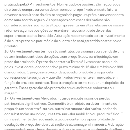
praticada pela XP Investimentos. No mercado de opções, são negociados
direitos de compra ou venda de um bem por preço fixado em data futura,
devendo o adquirente do direito negociado pagar um prêmio ao vendedor tal
como num acordo seguro. As operações com esses derivativos são
consideradas de risco muito alto por apresentarem altas relações de risco e
retorno e algumas posições apresentarem a possibilidade de perdas
superiores ao capital investido. A duração recomendada para o investimento
é de curto prazo e o patrimônio do cliente não está garantido neste tipo de
produto.
O investimento em termos são contratos para compra ou a venda de uma
determinada quantidade de ações, a um preço fixado, para liquidação em
prazo determinado. O prazo do contrato a Termo é livremente escolhido
pelos investidores, obedecendo o prazo mínimo de 16 dias e máximo de 999
dias corridos. O preço será o valor da ação adicionado de uma parcela
correspondente aos juros – que são fixados livremente em mercado, em
função do prazo do contrato. Toda transação a termo requer um depósito de
garantia. Essas garantias são prestadas em duas formas: cobertura ou
margem.
O investimento em Mercados Futuros embute riscos de perdas
patrimoniais significativos. Commodity é um objeto ou determinante de
preço de um contrato futuro ou outro instrumento derivativo, podendo
consubstanciar um índice, uma taxa, um valor mobiliário ou produto físico. É
um investimento de risco muito alto, que contempla a possibilidade de
oscilação de preço devido à utilização de alavancagem financeira. A duração
recomendada para o investimento é de curto prazo e o patrimônio do cliente