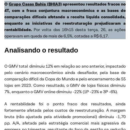
O
Grupo Casas Bahia (BHIA3)
apresentou resultados fracos no
4T, com a fraca conjuntura macroeconômica e as bases de
comparações difíceis afetando a receita líquida consolidada,
enquanto as iniciativas de reestruturação prejudicaram a
rentabilidade.
Por volta das 16h15 desta terça, 26, as ações
operavam em queda de mais de 6,5%, cotadas a R$ 6,17.
Analisando o resultado
O GMV total diminuiu 12% em relação ao ano anterior, impactado
pelo cenário macroeconômico ainda desafiador, pela base de
comparação difícil da Copa do Mundo e pelo encerramento de 55
lojas em 2023. Como resultado, o GMV de lojas físicas diminuiu
7%, enquanto o GMV online diminuiu -22% (1P -23% e 3P -6%).
A rentabilidade foi o ponto fraco dos resultados, ainda
fortemente afetada pelos custos de reestruturação. A margem
bruta (não ajustada pela atividade promocional) diminuiu -1,70
p.p. A/A, afetada pela estratégia comercial mais agressiva da
empresa no trimestre, resultante do foco da gestão na redução