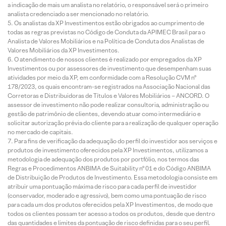
a indicação de mais um analista no relatório, o responsável será o primeiro
analista credenciado a ser mencionado no relatório.
Os analistas da XP Investimentos estão obrigados ao cumprimento de
todas as regras previstas no Código de Conduta da APIMEC Brasil para o
Analista de Valores Mobiliários e na Política de Conduta dos Analistas de
Valores Mobiliários da XP Investimentos.
O atendimento de nossos clientes é realizado por empregados da XP
Investimentos ou por assessores de investimento que desempenham suas
atividades por meio da XP, em conformidade com a Resolução CVM nº
178/2023, os quais encontram-se registrados na Associação Nacional das
Corretoras e Distribuidoras de Títulos e Valores Mobiliários – ANCORD. O
assessor de investimento não pode realizar consultoria, administração ou
gestão de patrimônio de clientes, devendo atuar como intermediário e
solicitar autorização prévia do cliente para a realização de qualquer operação
no mercado de capitais.
Para fins de verificação da adequação do perfil do investidor aos serviços e
produtos de investimento oferecidos pela XP Investimentos, utilizamos a
metodologia de adequação dos produtos por portfólio, nos termos das
Regras e Procedimentos ANBIMA de Suitability nº 01 e do Código ANBIMA
de Distribuição de Produtos de Investimento. Essa metodologia consiste em
atribuir uma pontuação máxima de risco para cada perfil de investidor
(conservador, moderado e agressivo), bem como uma pontuação de risco
para cada um dos produtos oferecidos pela XP Investimentos, de modo que
todos os clientes possam ter acesso a todos os produtos, desde que dentro
das quantidades e limites da pontuação de risco definidas para o seu perfil.