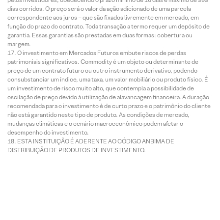
dias corridos. O preço será o valor da ação adicionado de uma parcela
correspondente aos juros – que são fixados livremente em mercado, em
função do prazo do contrato. Toda transação a termo requer um depósito de
garantia. Essas garantias são prestadas em duas formas: cobertura ou
margem.
O investimento em Mercados Futuros embute riscos de perdas
patrimoniais significativos. Commodity é um objeto ou determinante de
preço de um contrato futuro ou outro instrumento derivativo, podendo
consubstanciar um índice, uma taxa, um valor mobiliário ou produto físico. É
um investimento de risco muito alto, que contempla a possibilidade de
oscilação de preço devido à utilização de alavancagem financeira. A duração
recomendada para o investimento é de curto prazo e o patrimônio do cliente
não está garantido neste tipo de produto. As condições de mercado,
mudanças climáticas e o cenário macroeconômico podem afetar o
desempenho do investimento.
ESTA INSTITUIÇÃO É ADERENTE AO CÓDIGO ANBIMA DE
DISTRIBUIÇÃO DE PRODUTOS DE INVESTIMENTO.