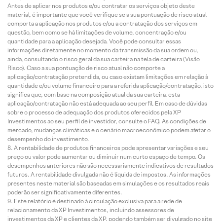
Antes de aplicar nos produtos e/ou contratar os serviços objeto deste
material, é importante que você verifique se a sua pontuação de risco atual
comporta a aplicação nos produtos e/ou a contratação dos serviços em
questão, bem como se há limitações de volume, concentração e/ou
quantidade para a aplicação desejada. Você pode consultar essas
informações diretamente no momento da transmissão da sua ordem ou,
ainda, consultando o risco geral da sua carteira na tela de carteira (Visão
Risco). Caso a sua pontuação de risco atual não comporte a
aplicação/contratação pretendida, ou caso existam limitações em relação à
quantidade e/ou volume financeiro para a referida aplicação/contratação, isto
significa que, com base na composição atual da sua carteira, esta
aplicação/contratação não está adequada ao seu perfil. Em caso de dúvidas
sobre o processo de adequação dos produtos oferecidos pela XP
Investimentos ao seu perfil de investidor, consulte o FAQ. As condições de
mercado, mudanças climáticas e o cenário macroeconômico podem afetar o
desempenho do investimento.
A rentabilidade de produtos financeiros pode apresentar variações e seu
preço ou valor pode aumentar ou diminuir num curto espaço de tempo. Os
desempenhos anteriores não são necessariamente indicativos de resultados
futuros. A rentabilidade divulgada não é líquida de impostos. As informações
presentes neste material são baseadas em simulações e os resultados reais
poderão ser significativamente diferentes.
Este relatório é destinado à circulação exclusiva para a rede de
relacionamento da XP Investimentos, incluindo assessores de
investimentos da XP e clientes da XP, podendo também ser divulgado no site