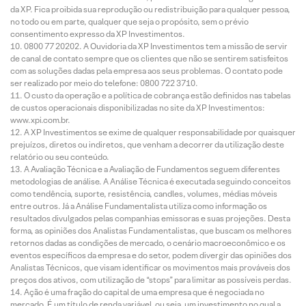
da XP. Fica proibida sua reprodução ou redistribuição para qualquer pessoa,
no todo ou em parte, qualquer que seja o propósito, sem o prévio
consentimento expresso da XP Investimentos.
0800 77 20202. A Ouvidoria da XP Investimentos tem a missão de servir
de canal de contato sempre que os clientes que não se sentirem satisfeitos
com as soluções dadas pela empresa aos seus problemas. O contato pode
ser realizado por meio do telefone: 0800 722 3710.
O custo da operação e a política de cobrança estão definidos nas tabelas
de custos operacionais disponibilizadas no site da XP Investimentos:
www.xpi.com.br.
A XP Investimentos se exime de qualquer responsabilidade por quaisquer
prejuízos, diretos ou indiretos, que venham a decorrer da utilização deste
relatório ou seu conteúdo.
A Avaliação Técnica e a Avaliação de Fundamentos seguem diferentes
metodologias de análise. A Análise Técnica é executada seguindo conceitos
como tendência, suporte, resistência, candles, volumes, médias móveis
entre outros. Já a Análise Fundamentalista utiliza como informação os
resultados divulgados pelas companhias emissoras e suas projeções. Desta
forma, as opiniões dos Analistas Fundamentalistas, que buscam os melhores
retornos dadas as condições de mercado, o cenário macroeconômico e os
eventos específicos da empresa e do setor, podem divergir das opiniões dos
Analistas Técnicos, que visam identificar os movimentos mais prováveis dos
preços dos ativos, com utilização de “stops” para limitar as possíveis perdas.
Ação é uma fração do capital de uma empresa que é negociada no
mercado. É um título de renda variável, ou seja, um investimento no qual a