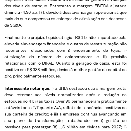
dos níveis de estoque. Entretanto, a margem EBITDA ajustada
diminuiu -4,90 p.p. T/T, devido à desalavancagem operacional, que
mais do que compensou os esforços de otimização das despesas
de SG&A.
Finalmente, o prejuízo líquido atingiu -R$ 1 bilhão, impactado pela
elevada alavancagem financeira e custos de reestruturação não
recorrentes relacionados com i) encerramento de lojas, ii)
otimização do número de colaboradores e iii) provisão
relacionada com o DIFAL. Quanto a geração de caixa, esta foi
positivo em R$ 333 milhões, devido à melhor gestão de capital de
giro, principalmente estoques.
Interessante notar que
: i) a BHIA destacou que a margem bruta
deve retornar aos níveis normalizados após a redução de
estoques no 4T; ii) as taxas Over 90 permaneceram praticamente
estáveis tanto T/T quanto A/A, refletindo tendências positivas de
sua carteira de crédito; e iii) a empresa continua avançando em
seu plano de transformação, trabalhando em i) gestão de
passivos para postergar R$ 1,5 bilhão em dívidas para 2027; ii)