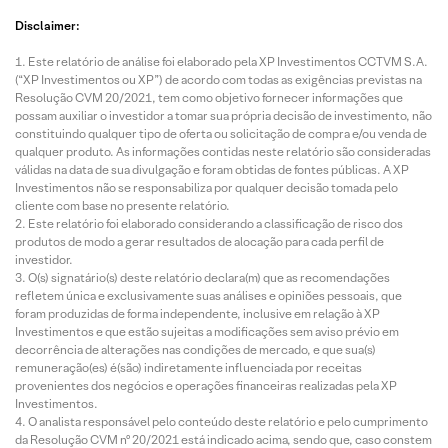
Disclaimer:
Este relatório de análise foi elaborado pela XP Investimentos CCTVM S.A.
(“XP Investimentos ou XP”) de acordo com todas as exigências previstas na
Resolução CVM 20/2021, tem como objetivo fornecer informações que
possam auxiliar o investidor a tomar sua própria decisão de investimento, não
constituindo qualquer tipo de oferta ou solicitação de compra e/ou venda de
qualquer produto. As informações contidas neste relatório são consideradas
válidas na data de sua divulgação e foram obtidas de fontes públicas. A XP
Investimentos não se responsabiliza por qualquer decisão tomada pelo
cliente com base no presente relatório.
Este relatório foi elaborado considerando a classificação de risco dos
produtos de modo a gerar resultados de alocação para cada perfil de
investidor.
O(s) signatário(s) deste relatório declara(m) que as recomendações
refletem única e exclusivamente suas análises e opiniões pessoais, que
foram produzidas de forma independente, inclusive em relação à XP
Investimentos e que estão sujeitas a modificações sem aviso prévio em
decorrência de alterações nas condições de mercado, e que sua(s)
remuneração(es) é(são) indiretamente influenciada por receitas
provenientes dos negócios e operações financeiras realizadas pela XP
Investimentos.
O analista responsável pelo conteúdo deste relatório e pelo cumprimento
da Resolução CVM nº 20/2021 está indicado acima, sendo que, caso constem