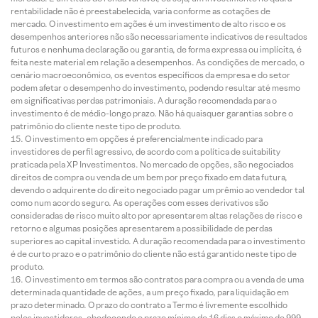
rentabilidade não é preestabelecida, varia conforme as cotações de
mercado. O investimento em ações é um investimento de alto risco e os
desempenhos anteriores não são necessariamente indicativos de resultados
futuros e nenhuma declaração ou garantia, de forma expressa ou implícita, é
feita neste material em relação a desempenhos. As condições de mercado, o
cenário macroeconômico, os eventos específicos da empresa e do setor
podem afetar o desempenho do investimento, podendo resultar até mesmo
em significativas perdas patrimoniais. A duração recomendada para o
investimento é de médio-longo prazo. Não há quaisquer garantias sobre o
patrimônio do cliente neste tipo de produto.
O investimento em opções é preferencialmente indicado para
investidores de perfil agressivo, de acordo com a política de suitability
praticada pela XP Investimentos. No mercado de opções, são negociados
direitos de compra ou venda de um bem por preço fixado em data futura,
devendo o adquirente do direito negociado pagar um prêmio ao vendedor tal
como num acordo seguro. As operações com esses derivativos são
consideradas de risco muito alto por apresentarem altas relações de risco e
retorno e algumas posições apresentarem a possibilidade de perdas
superiores ao capital investido. A duração recomendada para o investimento
é de curto prazo e o patrimônio do cliente não está garantido neste tipo de
produto.
O investimento em termos são contratos para compra ou a venda de uma
determinada quantidade de ações, a um preço fixado, para liquidação em
prazo determinado. O prazo do contrato a Termo é livremente escolhido
pelos investidores, obedecendo o prazo mínimo de 16 dias e máximo de 999