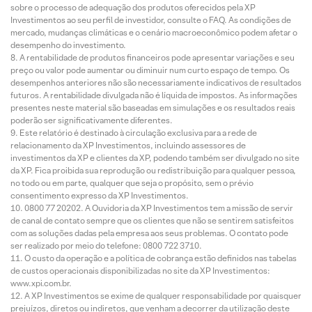
sobre o processo de adequação dos produtos oferecidos pela XP
Investimentos ao seu perfil de investidor, consulte o FAQ. As condições de
mercado, mudanças climáticas e o cenário macroeconômico podem afetar o
desempenho do investimento.
A rentabilidade de produtos financeiros pode apresentar variações e seu
preço ou valor pode aumentar ou diminuir num curto espaço de tempo. Os
desempenhos anteriores não são necessariamente indicativos de resultados
futuros. A rentabilidade divulgada não é líquida de impostos. As informações
presentes neste material são baseadas em simulações e os resultados reais
poderão ser significativamente diferentes.
Este relatório é destinado à circulação exclusiva para a rede de
relacionamento da XP Investimentos, incluindo assessores de
investimentos da XP e clientes da XP, podendo também ser divulgado no site
da XP. Fica proibida sua reprodução ou redistribuição para qualquer pessoa,
no todo ou em parte, qualquer que seja o propósito, sem o prévio
consentimento expresso da XP Investimentos.
0800 77 20202. A Ouvidoria da XP Investimentos tem a missão de servir
de canal de contato sempre que os clientes que não se sentirem satisfeitos
com as soluções dadas pela empresa aos seus problemas. O contato pode
ser realizado por meio do telefone: 0800 722 3710.
O custo da operação e a política de cobrança estão definidos nas tabelas
de custos operacionais disponibilizadas no site da XP Investimentos:
www.xpi.com.br.
A XP Investimentos se exime de qualquer responsabilidade por quaisquer
prejuízos, diretos ou indiretos, que venham a decorrer da utilização deste