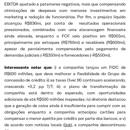
EBITDA ajustado a patamares negativos, mais que compensando
otimizações de despesas com menores investimentos em
marketing e redução de funcionários. Por fim, o prejuízo líquido
alcançou R$836mi, por conta de resultados operacionais
pressionados, combinados com uma alavancagem financeira
ainda elevada, enquanto o FCF veio positivo em R$955mi,
principalmente por estoques (R$760mi) e recebíveis (R$600mi),
apesar de parcialmente compensados pelo pagamento de
demandas judiciais (-R$350mi) e fornecedores (-R$550mi).
Interessante notar que:
i) a companhia lançou um FIDC de
R$600 milhões, que deve melhorar a flexibilidade do Grupo da
concessão de crédito; ii) as taxas Over 90 continuam acelerando,
crescendo +0,2 p.p T/T; iii) o plano de transformação da
companhia está dentro do esperado, com oportunidades
adicionais de até R$500 milhões mapeadas; iv) diretoria destacou
que a geração de caixa ainda é insuficiente para cumprir com as
obrigações enquanto a companhia antecipou cartões para
compensar o menor apetite por crédito por parte dos bancos; e v)
de acordo com notícias locais (
link
), a companhia descontinuou