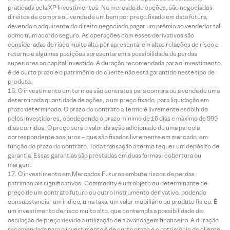
praticada pela XP Investimentos. No mercado de opções, são negociados
direitos de compra ou venda de um bem por preço fixado em data futura,
devendo o adquirente do direito negociado pagar um prêmio ao vendedor tal
como num acordo seguro. As operações com esses derivativos são
consideradas de risco muito alto por apresentarem altas relações de risco e
retorno e algumas posições apresentarem a possibilidade de perdas
superiores ao capital investido. A duração recomendada para o investimento
é de curto prazo e o patrimônio do cliente não está garantido neste tipo de
produto.
O investimento em termos são contratos para compra ou a venda de uma
determinada quantidade de ações, a um preço fixado, para liquidação em
prazo determinado. O prazo do contrato a Termo é livremente escolhido
pelos investidores, obedecendo o prazo mínimo de 16 dias e máximo de 999
dias corridos. O preço será o valor da ação adicionado de uma parcela
correspondente aos juros – que são fixados livremente em mercado, em
função do prazo do contrato. Toda transação a termo requer um depósito de
garantia. Essas garantias são prestadas em duas formas: cobertura ou
margem.
O investimento em Mercados Futuros embute riscos de perdas
patrimoniais significativos. Commodity é um objeto ou determinante de
preço de um contrato futuro ou outro instrumento derivativo, podendo
consubstanciar um índice, uma taxa, um valor mobiliário ou produto físico. É
um investimento de risco muito alto, que contempla a possibilidade de
oscilação de preço devido à utilização de alavancagem financeira. A duração
recomendada para o investimento é de curto prazo e o patrimônio do cliente