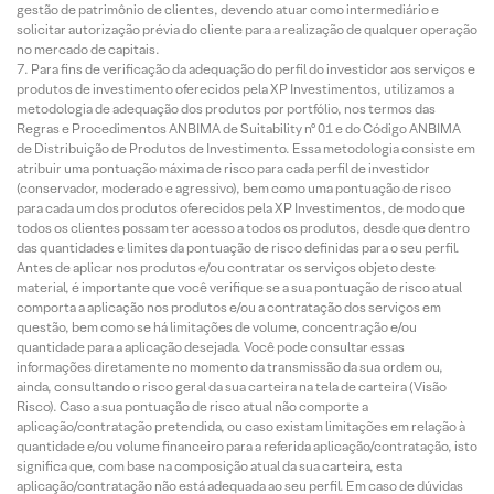
gestão de patrimônio de clientes, devendo atuar como intermediário e
solicitar autorização prévia do cliente para a realização de qualquer operação
no mercado de capitais.
Para fins de verificação da adequação do perfil do investidor aos serviços e
produtos de investimento oferecidos pela XP Investimentos, utilizamos a
metodologia de adequação dos produtos por portfólio, nos termos das
Regras e Procedimentos ANBIMA de Suitability nº 01 e do Código ANBIMA
de Distribuição de Produtos de Investimento. Essa metodologia consiste em
atribuir uma pontuação máxima de risco para cada perfil de investidor
(conservador, moderado e agressivo), bem como uma pontuação de risco
para cada um dos produtos oferecidos pela XP Investimentos, de modo que
todos os clientes possam ter acesso a todos os produtos, desde que dentro
das quantidades e limites da pontuação de risco definidas para o seu perfil.
Antes de aplicar nos produtos e/ou contratar os serviços objeto deste
material, é importante que você verifique se a sua pontuação de risco atual
comporta a aplicação nos produtos e/ou a contratação dos serviços em
questão, bem como se há limitações de volume, concentração e/ou
quantidade para a aplicação desejada. Você pode consultar essas
informações diretamente no momento da transmissão da sua ordem ou,
ainda, consultando o risco geral da sua carteira na tela de carteira (Visão
Risco). Caso a sua pontuação de risco atual não comporte a
aplicação/contratação pretendida, ou caso existam limitações em relação à
quantidade e/ou volume financeiro para a referida aplicação/contratação, isto
significa que, com base na composição atual da sua carteira, esta
aplicação/contratação não está adequada ao seu perfil. Em caso de dúvidas