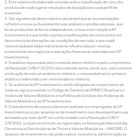
Este relatório foi elaborado considerando a classificação de risco dos
produtos de modo a gerar resultados de alocação para cada perfil de
investidor.
O(s) signatário(s) deste relatório declara(m) que as recomendações
refletem única e exclusivamente suas análises e opiniões pessoais, que
foram produzidas de forma independente, inclusive em relação à XP
Investimentos e que estão sujeitas a modificações sem aviso prévio em
decorrência de alterações nas condições de mercado, e que sua(s)
remuneração(es) é(são) indiretamente influenciada por receitas
provenientes dos negócios e operações financeiras realizadas pela XP
Investimentos.
O analista responsável pelo conteúdo deste relatório e pelo cumprimento
da Resolução CVM nº 20/2021 está indicado acima, sendo que, caso constem
a indicação de mais um analista no relatório, o responsável será o primeiro
analista credenciado a ser mencionado no relatório.
Os analistas da XP Investimentos estão obrigados ao cumprimento de
todas as regras previstas no Código de Conduta da APIMEC Brasil para o
Analista de Valores Mobiliários e na Política de Conduta dos Analistas de
Valores Mobiliários da XP Investimentos.
O atendimento de nossos clientes é realizado por empregados da XP
Investimentos ou por assessores de investimento que desempenham suas
atividades por meio da XP, em conformidade com a Resolução CVM nº
178/2023, os quais encontram-se registrados na Associação Nacional das
Corretoras e Distribuidoras de Títulos e Valores Mobiliários – ANCORD. O
assessor de investimento não pode realizar consultoria, administração ou