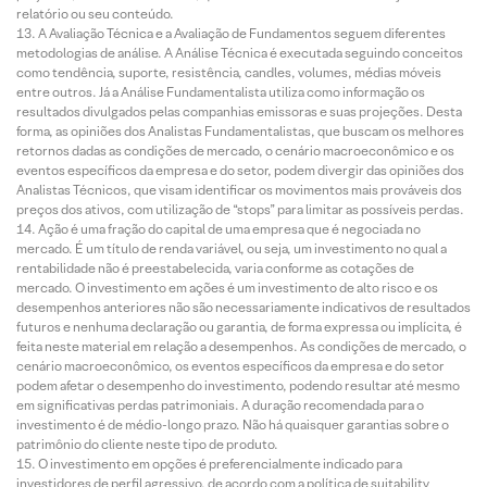
relatório ou seu conteúdo.
A Avaliação Técnica e a Avaliação de Fundamentos seguem diferentes
metodologias de análise. A Análise Técnica é executada seguindo conceitos
como tendência, suporte, resistência, candles, volumes, médias móveis
entre outros. Já a Análise Fundamentalista utiliza como informação os
resultados divulgados pelas companhias emissoras e suas projeções. Desta
forma, as opiniões dos Analistas Fundamentalistas, que buscam os melhores
retornos dadas as condições de mercado, o cenário macroeconômico e os
eventos específicos da empresa e do setor, podem divergir das opiniões dos
Analistas Técnicos, que visam identificar os movimentos mais prováveis dos
preços dos ativos, com utilização de “stops” para limitar as possíveis perdas.
Ação é uma fração do capital de uma empresa que é negociada no
mercado. É um título de renda variável, ou seja, um investimento no qual a
rentabilidade não é preestabelecida, varia conforme as cotações de
mercado. O investimento em ações é um investimento de alto risco e os
desempenhos anteriores não são necessariamente indicativos de resultados
futuros e nenhuma declaração ou garantia, de forma expressa ou implícita, é
feita neste material em relação a desempenhos. As condições de mercado, o
cenário macroeconômico, os eventos específicos da empresa e do setor
podem afetar o desempenho do investimento, podendo resultar até mesmo
em significativas perdas patrimoniais. A duração recomendada para o
investimento é de médio-longo prazo. Não há quaisquer garantias sobre o
patrimônio do cliente neste tipo de produto.
O investimento em opções é preferencialmente indicado para
investidores de perfil agressivo, de acordo com a política de suitability