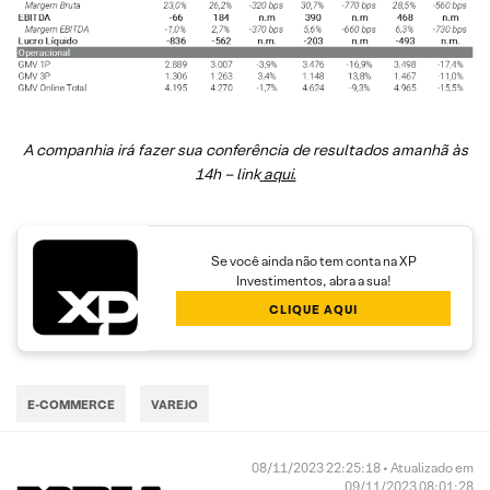
A companhia irá fazer sua conferência de resultados amanhã às
14h – link
aqui.
Se você ainda não tem conta na XP
Investimentos, abra a sua!
CLIQUE AQUI
E-COMMERCE
VAREJO
08/11/2023 22:25:18 • Atualizado em
09/11/2023 08:01:28