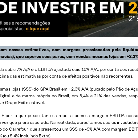
com nossas estimativas, com margens pressionadas pela liquida
armácias), que superou seus pares, com vendas mesmas lojas em +2,
ada subiu 7% A/A e o EBITDA ajustado caiu 10% A/A, por conta dos res
acima das estimativas por conta de efeitos positivos não recorrentes.
esmas lojas (SSS) do GPA Brasil em +2,3% A/A (puxado pelo Pão de A
digital e de marca própria no Brasil, em 8,4% e 21% das vendas, resp
 e Grupo Exito estável.
 Hiper, o que puxou tanto a receita como a margem EBITDA consol
 vez que já era esperado. Na realidade, acreditamos que os investidor
ejo do Carrefour, que apresentou um SSS de -9% A/A com margem EBI
(ou 5,4% incluindo Extra).