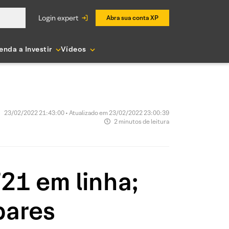
login expert
Abra sua conta XP
enda a Investir
Vídeos
23/02/2022 21:43:00 • Atualizado em 23/02/2022 23:00:39
2 minutos de leitura
21 em linha;
pares