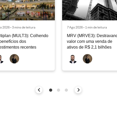
o 2026 • 3 mins de leitura
7 Ago 2026 • 1 min de leitura
tiplan (MULT3): Colhendo
MRV (MRVE3): Destravan
benefícios dos
valor com uma venda de
estimentos recentes
ativos de R$ 2,1 bilhões