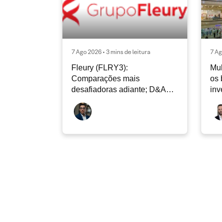
7 Ago 2026 • 3 mins de leitura
7 Ag
Fleury (FLRY3):
Mul
Comparações mais
os 
desafiadoras adiante; D&A
inv
deve permanecer nos níveis
atuais