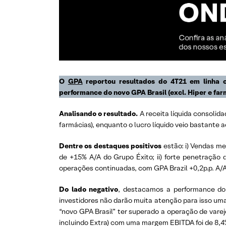
O
GPA
reportou resultados do 4T21
em linha 
performance do novo GPA Brasil (excl. Hiper e f
Analisando o resultado.
A receita líquida consolid
farmácias), enquanto o lucro líquido veio bastante 
Dentre os destaques positivos
estão: i) Vendas m
de +15% A/A do Grupo Éxito; ii) forte penetração 
operações continuadas, com GPA Brazil +0,2p.p. A/A
Do lado negativo
, destacamos a performance do
investidores não darão muita atenção para isso uma
“novo GPA Brasil” ter superado a operação de var
incluindo Extra) com uma margem EBITDA foi de 8,4% 