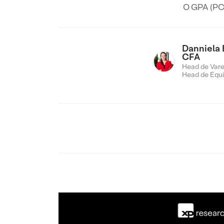
O GPA (PCA
Danniela 
CFA
Head de Vare
Head de Equi