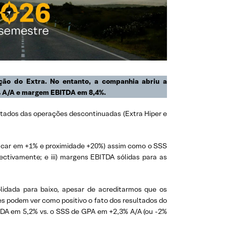
ção do Extra. No entanto, a companhia abriu a
3% A/A e margem EBITDA em 8,4%.
ultados das operações descontinuadas (Extra Hiper e
çucar em +1% e proximidade +20%) assim como o SSS
ectivamente; e iii) margens EBITDA sólidas para as
idada para baixo, apesar de acreditarmos que os
es podem ver como positivo o fato dos resultados do
TDA em 5,2% vs. o SSS de GPA em +2,3% A/A (ou -2%