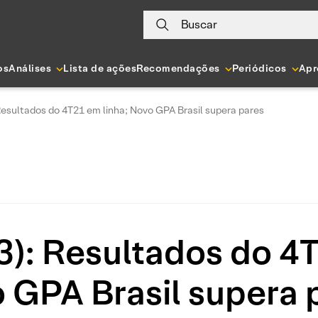
Buscar
os
Análises
Lista de ações
Recomendações
Periódicos
Apr
esultados do 4T21 em linha; Novo GPA Brasil supera pares
: Resultados do 4T
 GPA Brasil supera 