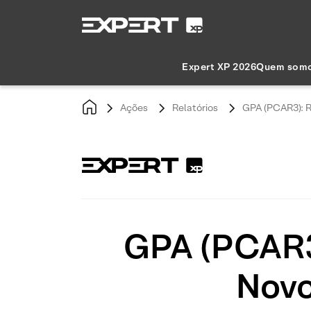
Expert XP 2026
Quem som
Ações
Relatórios
GPA (PCAR3): R
GPA (PCAR3)
Novo