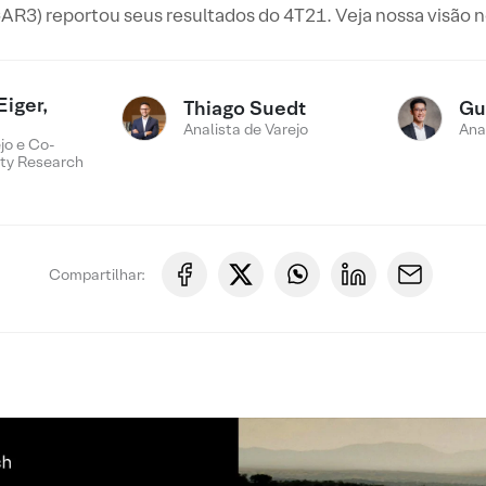
R3) reportou seus resultados do 4T21. Veja nossa visão no
Eiger,
Thiago Suedt
Gu
Analista de Varejo
Ana
jo e Co-
ty Research
Compartilhar: