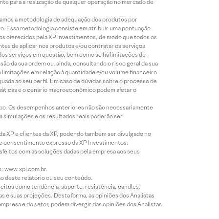
iente para a realização de qualquer operação no mercado de
lizamos a metodologia de adequação dos produtos por
to. Essa metodologia consiste em atribuir uma pontuação
tos oferecidos pela XP Investimentos, de modo que todos os
ntes de aplicar nos produtos e/ou contratar os serviços
 dos serviços em questão, bem como se há limitações de
o da sua ordem ou, ainda, consultando o risco geral da sua
m limitações em relação à quantidade e/ou volume financeiro
equada ao seu perfil. Em caso de dúvidas sobre o processo de
imáticas e o cenário macroeconômico podem afetar o
empo. Os desempenhos anteriores não são necessariamente
m simulações e os resultados reais poderão ser
 da XP e clientes da XP, podendo também ser divulgado no
évio consentimento expresso da XP Investimentos.
isfeitos com as soluções dadas pela empresa aos seus
s: www.xpi.com.br.
ão deste relatório ou seu conteúdo.
eitos como tendência, suporte, resistência, candles,
s e suas projeções. Desta forma, as opiniões dos Analistas
presa e do setor, podem divergir das opiniões dos Analistas