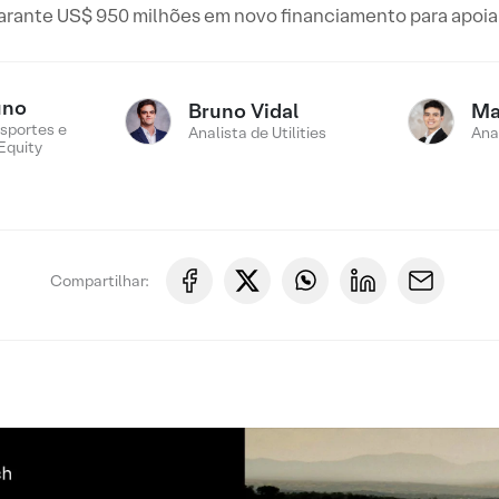
rante US$ 950 milhões em novo financiamento para apoia
uno
Bruno Vidal
Ma
sportes e
Analista de Utilities
Ana
Equity
Compartilhar: