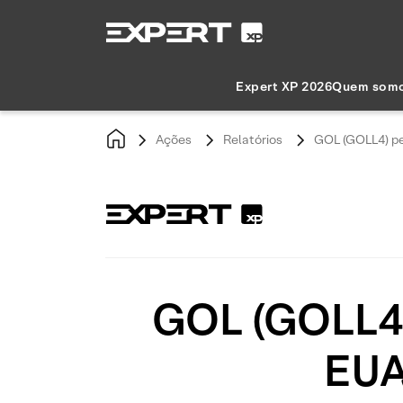
Expert XP 2026
Quem som
Ações
Relatórios
GOL (GOLL4) pe
GOL (GOLL4)
EUA