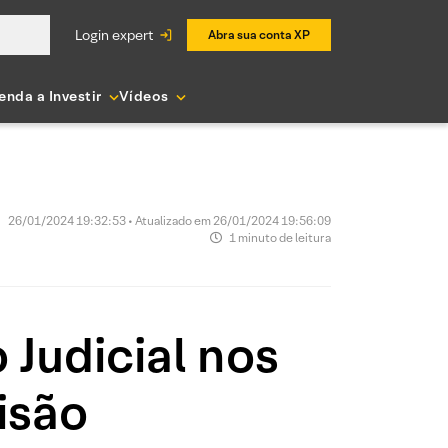
login expert
Abra sua conta XP
enda a Investir
Vídeos
26/01/2024 19:32:53 • Atualizado em 26/01/2024 19:56:09
1 minuto de leitura
Judicial nos
isão