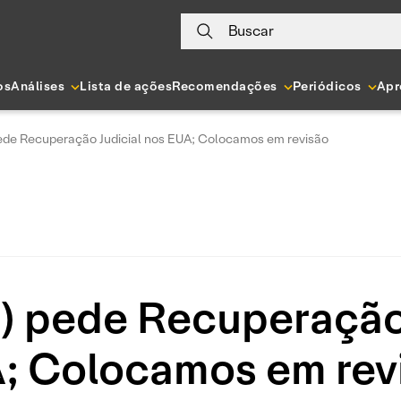
Buscar
os
Análises
Lista de ações
Recomendações
Periódicos
Apr
de Recuperação Judicial nos EUA; Colocamos em revisão
 pede Recuperação 
; Colocamos em rev