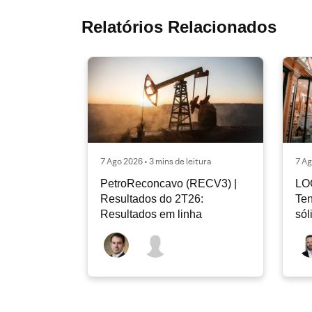
Relatórios Relacionados
7 Ago 2026 • 3 mins de leitura
7 Ag
PetroReconcavo (RECV3) |
LO
Resultados do 2T26:
Ten
Resultados em linha
sól
rec