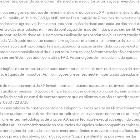
de clientes, devendo atuar como intermediário e solicitar autorização prévia do cl
idor aos serviços e produtos de investimento oferecidos pela XP Investimentos, uti
 Suitability nº 01 e do Código ANBIMA de Distribuição de Produtos de Investimen
r, moderado e agressivo), bem como uma pontuação de risco para cada um dos produ
ntro das quantidades e limites da pontuação de risco definidas para o seu perfil. A
 sua pontuação de risco atual comporta a aplicação nos produtos e/ou a contratação
jada. Você pode consultar essas informações diretamente no momento da transmissã
ação de risco atual não comporte a aplicação/contratação pretendida, ou caso exista
m base na composição atual da sua carteira, esta aplicação/contratação não está ad
 seu perfil de investidor, consulte o FAQ. As condições de mercado, mudanças cl
 variações e seu preço ou valor pode aumentar ou diminuir num curto espaço de t
 não é líquida de impostos. As informações presentes neste material são baseadas e
rede de relacionamento da XP Investimentos, incluindo assessores de investimentos
ara qualquer pessoa, no todo ou em parte, qualquer que seja o propósito, sem o pr
ssão de servir de canal de contato sempre que os clientes que não se sentirem sat
e: 0800 722 3710.
dos nas tabelas de custos operacionais disponibilizadas no site da XP Investimento
 por quaisquer prejuízos, diretos ou indiretos, que venham a decorrer da utilizaç
 diferentes metodologias de análise. A Análise Técnica é executada seguindo conc
alista utiliza como informação os resultados divulgados pelas companhias emissora
 condições de mercado, o cenário macroeconômico e os eventos específicos da em
dos preços dos ativos, com utilização de “stops” para limitar as possíveis perdas.