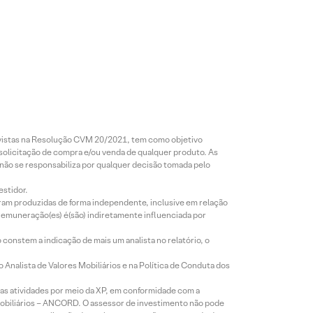
revistas na Resolução CVM 20/2021, tem como objetivo
 solicitação de compra e/ou venda de qualquer produto. As
 não se responsabiliza por qualquer decisão tomada pelo
estidor.
foram produzidas de forma independente, inclusive em relação
 remuneração(es) é(são) indiretamente influenciada por
constem a indicação de mais um analista no relatório, o
Analista de Valores Mobiliários e na Política de Conduta dos
s atividades por meio da XP, em conformidade com a
Mobiliários – ANCORD. O assessor de investimento não pode