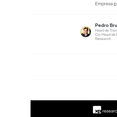
Empresa ga
Pedro Br
Head de Tran
Co-Head de 
Research