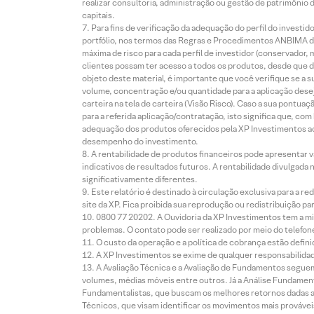
realizar consultoria, administração ou gestão de patrimônio 
capitais.
Para fins de verificação da adequação do perfil do invest
portfólio, nos termos das Regras e Procedimentos ANBIMA de
máxima de risco para cada perfil de investidor (conservado
clientes possam ter acesso a todos os produtos, desde que de
objeto deste material, é importante que você verifique se a
volume, concentração e/ou quantidade para a aplicação dese
carteira na tela de carteira (Visão Risco). Caso a sua pontu
para a referida aplicação/contratação, isto significa que, co
adequação dos produtos oferecidos pela XP Investimentos ao
desempenho do investimento.
A rentabilidade de produtos financeiros pode apresentar
indicativos de resultados futuros. A rentabilidade divulgada
significativamente diferentes.
Este relatório é destinado à circulação exclusiva para a 
site da XP. Fica proibida sua reprodução ou redistribuição p
0800 77 20202. A Ouvidoria da XP Investimentos tem a mi
problemas. O contato pode ser realizado por meio do telefon
O custo da operação e a política de cobrança estão defini
A XP Investimentos se exime de qualquer responsabilidade
A Avaliação Técnica e a Avaliação de Fundamentos seguem
volumes, médias móveis entre outros. Já a Análise Fundament
Fundamentalistas, que buscam os melhores retornos dadas as
Técnicos, que visam identificar os movimentos mais prováveis 