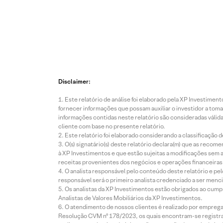
Disclaimer:
Este relatório de análise foi elaborado pela XP Investim
fornecer informações que possam auxiliar o investidor a toma
informações contidas neste relatório são consideradas válida
cliente com base no presente relatório.
Este relatório foi elaborado considerando a classificação d
O(s) signatário(s) deste relatório declara(m) que as reco
à XP Investimentos e que estão sujeitas a modificações sem 
receitas provenientes dos negócios e operações financeiras 
O analista responsável pelo conteúdo deste relatório e pe
responsável será o primeiro analista credenciado a ser menci
Os analistas da XP Investimentos estão obrigados ao cumpr
Analistas de Valores Mobiliários da XP Investimentos.
O atendimento de nossos clientes é realizado por empreg
Resolução CVM nº 178/2023, os quais encontram-se registrad