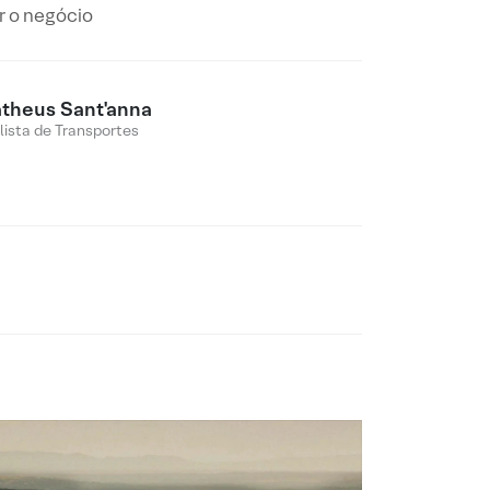
r o negócio
theus Sant'anna
lista de Transportes