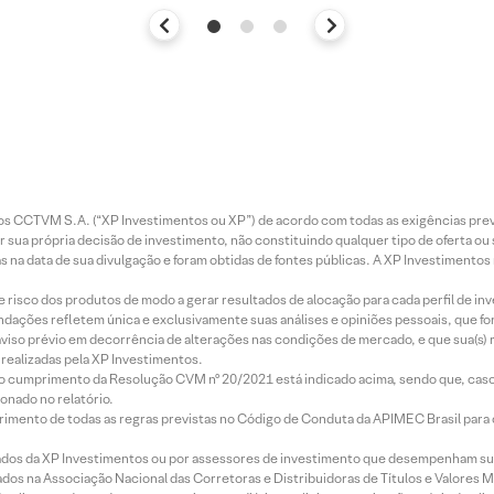
entos CCTVM S.A. (“XP Investimentos ou XP”) de acordo com todas as exigências p
r sua própria decisão de investimento, não constituindo qualquer tipo de oferta ou
s na data de sua divulgação e foram obtidas de fontes públicas. A XP Investimentos
e risco dos produtos de modo a gerar resultados de alocação para cada perfil de inv
mendações refletem única e exclusivamente suas análises e opiniões pessoais, que 
aviso prévio em decorrência de alterações nas condições de mercado, e que sua(s)
realizadas pela XP Investimentos.
lo cumprimento da Resolução CVM nº 20/2021 está indicado acima, sendo que, caso 
onado no relatório.
imento de todas as regras previstas no Código de Conduta da APIMEC Brasil para o 
ados da XP Investimentos ou por assessores de investimento que desempenham sua
os na Associação Nacional das Corretoras e Distribuidoras de Títulos e Valores 