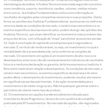
metodologias de análise. A Análise Técnica é executada seguindo conceitos
como tendência, suporte, resistência, candles, volumes, médias móveis
entre outros. Já a Análise Fundamentalista utiliza como informação os
resultados divulgados pelas companhias emissoras e suas projeções. Desta
forma, as opiniões dos Analistas Fundamentalistas, que buscam os melhores
retornos dadas as condições de mercado, o cenário macroeconômico e os
eventos específicos da empresa e do setor, podem divergir das opiniões dos
Analistas Técnicos, que visam identificar os movimentos mais prováveis dos
preços dos ativos, com utilização de “stops” para limitar as possíveis perdas.
Ação é uma fração do capital de uma empresa que é negociada no
mercado. É um título de renda variável, ou seja, um investimento no qual a
rentabilidade não é preestabelecida, varia conforme as cotações de
mercado. O investimento em ações é um investimento de alto risco e os
desempenhos anteriores não são necessariamente indicativos de resultados
futuros e nenhuma declaração ou garantia, de forma expressa ou implícita, é
feita neste material em relação a desempenhos. As condições de mercado, o
cenário macroeconômico, os eventos específicos da empresa e do setor
podem afetar o desempenho do investimento, podendo resultar até mesmo
em significativas perdas patrimoniais. A duração recomendada para o
investimento é de médio-longo prazo. Não há quaisquer garantias sobre o
patrimônio do cliente neste tipo de produto.
O investimento em opções é preferencialmente indicado para
investidores de perfil agressivo, de acordo com a política de suitability
praticada pela XP Investimentos. No mercado de opções, são negociados