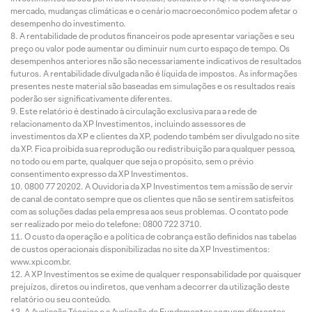
mercado, mudanças climáticas e o cenário macroeconômico podem afetar o
desempenho do investimento.
A rentabilidade de produtos financeiros pode apresentar variações e seu
preço ou valor pode aumentar ou diminuir num curto espaço de tempo. Os
desempenhos anteriores não são necessariamente indicativos de resultados
futuros. A rentabilidade divulgada não é líquida de impostos. As informações
presentes neste material são baseadas em simulações e os resultados reais
poderão ser significativamente diferentes.
Este relatório é destinado à circulação exclusiva para a rede de
relacionamento da XP Investimentos, incluindo assessores de
investimentos da XP e clientes da XP, podendo também ser divulgado no site
da XP. Fica proibida sua reprodução ou redistribuição para qualquer pessoa,
no todo ou em parte, qualquer que seja o propósito, sem o prévio
consentimento expresso da XP Investimentos.
0800 77 20202. A Ouvidoria da XP Investimentos tem a missão de servir
de canal de contato sempre que os clientes que não se sentirem satisfeitos
com as soluções dadas pela empresa aos seus problemas. O contato pode
ser realizado por meio do telefone: 0800 722 3710.
O custo da operação e a política de cobrança estão definidos nas tabelas
de custos operacionais disponibilizadas no site da XP Investimentos:
www.xpi.com.br.
A XP Investimentos se exime de qualquer responsabilidade por quaisquer
prejuízos, diretos ou indiretos, que venham a decorrer da utilização deste
relatório ou seu conteúdo.
A Avaliação Técnica e a Avaliação de Fundamentos seguem diferentes