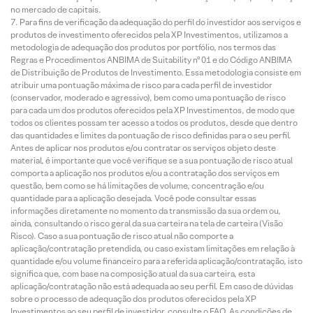
no mercado de capitais.
Para fins de verificação da adequação do perfil do investidor aos serviços e
produtos de investimento oferecidos pela XP Investimentos, utilizamos a
metodologia de adequação dos produtos por portfólio, nos termos das
Regras e Procedimentos ANBIMA de Suitability nº 01 e do Código ANBIMA
de Distribuição de Produtos de Investimento. Essa metodologia consiste em
atribuir uma pontuação máxima de risco para cada perfil de investidor
(conservador, moderado e agressivo), bem como uma pontuação de risco
para cada um dos produtos oferecidos pela XP Investimentos, de modo que
todos os clientes possam ter acesso a todos os produtos, desde que dentro
das quantidades e limites da pontuação de risco definidas para o seu perfil.
Antes de aplicar nos produtos e/ou contratar os serviços objeto deste
material, é importante que você verifique se a sua pontuação de risco atual
comporta a aplicação nos produtos e/ou a contratação dos serviços em
questão, bem como se há limitações de volume, concentração e/ou
quantidade para a aplicação desejada. Você pode consultar essas
informações diretamente no momento da transmissão da sua ordem ou,
ainda, consultando o risco geral da sua carteira na tela de carteira (Visão
Risco). Caso a sua pontuação de risco atual não comporte a
aplicação/contratação pretendida, ou caso existam limitações em relação à
quantidade e/ou volume financeiro para a referida aplicação/contratação, isto
significa que, com base na composição atual da sua carteira, esta
aplicação/contratação não está adequada ao seu perfil. Em caso de dúvidas
sobre o processo de adequação dos produtos oferecidos pela XP
Investimentos ao seu perfil de investidor, consulte o FAQ. As condições de