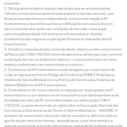
investidor.
O(s) signatário(s) deste relatório declara(m) que as recomendações
refletem única e exclusivamente suas análises e opiniões pessoais, que
foram produzidas de forma independente, inclusive em relação à XP
Investimentos e que estão sujeitas a modificações sem aviso prévio em
decorrência de alterações nas condições de mercado, e que sua(s)
remuneração(es) é(são) indiretamente influenciada por receitas
provenientes dos negócios e operações financeiras realizadas pela XP
Investimentos.
O analista responsável pelo conteúdo deste relatório e pelo cumprimento
da Resolução CVM nº 20/2021 está indicado acima, sendo que, caso constem
a indicação de mais um analista no relatório, o responsável será o primeiro
analista credenciado a ser mencionado no relatório.
Os analistas da XP Investimentos estão obrigados ao cumprimento de
todas as regras previstas no Código de Conduta da APIMEC Brasil para o
Analista de Valores Mobiliários e na Política de Conduta dos Analistas de
Valores Mobiliários da XP Investimentos.
O atendimento de nossos clientes é realizado por empregados da XP
Investimentos ou por assessores de investimento que desempenham suas
atividades por meio da XP, em conformidade com a Resolução CVM nº
178/2023, os quais encontram-se registrados na Associação Nacional das
Corretoras e Distribuidoras de Títulos e Valores Mobiliários – ANCORD. O
assessor de investimento não pode realizar consultoria, administração ou
gestão de patrimônio de clientes, devendo atuar como intermediário e
solicitar autorização prévia do cliente para a realização de qualquer operação