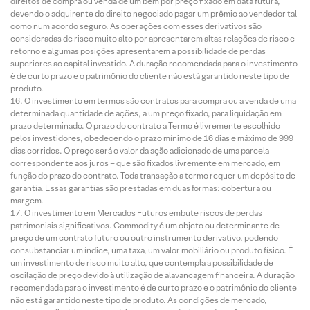
direitos de compra ou venda de um bem por preço fixado em data futura,
devendo o adquirente do direito negociado pagar um prêmio ao vendedor tal
como num acordo seguro. As operações com esses derivativos são
consideradas de risco muito alto por apresentarem altas relações de risco e
retorno e algumas posições apresentarem a possibilidade de perdas
superiores ao capital investido. A duração recomendada para o investimento
é de curto prazo e o patrimônio do cliente não está garantido neste tipo de
produto.
O investimento em termos são contratos para compra ou a venda de uma
determinada quantidade de ações, a um preço fixado, para liquidação em
prazo determinado. O prazo do contrato a Termo é livremente escolhido
pelos investidores, obedecendo o prazo mínimo de 16 dias e máximo de 999
dias corridos. O preço será o valor da ação adicionado de uma parcela
correspondente aos juros – que são fixados livremente em mercado, em
função do prazo do contrato. Toda transação a termo requer um depósito de
garantia. Essas garantias são prestadas em duas formas: cobertura ou
margem.
O investimento em Mercados Futuros embute riscos de perdas
patrimoniais significativos. Commodity é um objeto ou determinante de
preço de um contrato futuro ou outro instrumento derivativo, podendo
consubstanciar um índice, uma taxa, um valor mobiliário ou produto físico. É
um investimento de risco muito alto, que contempla a possibilidade de
oscilação de preço devido à utilização de alavancagem financeira. A duração
recomendada para o investimento é de curto prazo e o patrimônio do cliente
não está garantido neste tipo de produto. As condições de mercado,