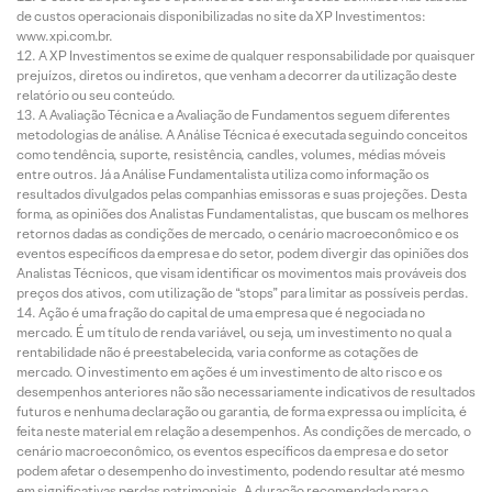
de custos operacionais disponibilizadas no site da XP Investimentos:
www.xpi.com.br.
A XP Investimentos se exime de qualquer responsabilidade por quaisquer
prejuízos, diretos ou indiretos, que venham a decorrer da utilização deste
relatório ou seu conteúdo.
A Avaliação Técnica e a Avaliação de Fundamentos seguem diferentes
metodologias de análise. A Análise Técnica é executada seguindo conceitos
como tendência, suporte, resistência, candles, volumes, médias móveis
entre outros. Já a Análise Fundamentalista utiliza como informação os
resultados divulgados pelas companhias emissoras e suas projeções. Desta
forma, as opiniões dos Analistas Fundamentalistas, que buscam os melhores
retornos dadas as condições de mercado, o cenário macroeconômico e os
eventos específicos da empresa e do setor, podem divergir das opiniões dos
Analistas Técnicos, que visam identificar os movimentos mais prováveis dos
preços dos ativos, com utilização de “stops” para limitar as possíveis perdas.
Ação é uma fração do capital de uma empresa que é negociada no
mercado. É um título de renda variável, ou seja, um investimento no qual a
rentabilidade não é preestabelecida, varia conforme as cotações de
mercado. O investimento em ações é um investimento de alto risco e os
desempenhos anteriores não são necessariamente indicativos de resultados
futuros e nenhuma declaração ou garantia, de forma expressa ou implícita, é
feita neste material em relação a desempenhos. As condições de mercado, o
cenário macroeconômico, os eventos específicos da empresa e do setor
podem afetar o desempenho do investimento, podendo resultar até mesmo
em significativas perdas patrimoniais. A duração recomendada para o