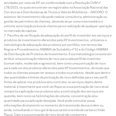
atividades por meio da XP, em conformidade com a Resolução CVM nº
178/2023, os quais encontram-se registrados na Associação Nacional das
Corretoras e Distribuidoras de Títulos e Valores Mobiliários – ANCORD. O
assessor de investimento não pode realizar consultoria, administração ou
gestão de patrimônio de clientes, devendo atuar como intermediário e
solicitar autorização prévia do cliente para a realização de qualquer operação
no mercado de capitais.
Para fins de verificação da adequação do perfil do investidor aos serviços e
produtos de investimento oferecidos pela XP Investimentos, utilizamos a
metodologia de adequação dos produtos por portfólio, nos termos das
Regras e Procedimentos ANBIMA de Suitability nº 01 e do Código ANBIMA
de Distribuição de Produtos de Investimento. Essa metodologia consiste em
atribuir uma pontuação máxima de risco para cada perfil de investidor
(conservador, moderado e agressivo), bem como uma pontuação de risco
para cada um dos produtos oferecidos pela XP Investimentos, de modo que
todos os clientes possam ter acesso a todos os produtos, desde que dentro
das quantidades e limites da pontuação de risco definidas para o seu perfil.
Antes de aplicar nos produtos e/ou contratar os serviços objeto deste
material, é importante que você verifique se a sua pontuação de risco atual
comporta a aplicação nos produtos e/ou a contratação dos serviços em
questão, bem como se há limitações de volume, concentração e/ou
quantidade para a aplicação desejada. Você pode consultar essas
informações diretamente no momento da transmissão da sua ordem ou,
ainda, consultando o risco geral da sua carteira na tela de carteira (Visão
Risco). Caso a sua pontuação de risco atual não comporte a