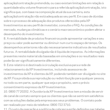
aplicação/contratação pretendida, ou caso existam limitações em relação à
quantidade e/ou volume financeiro para a referida aplicação/contratação, isto
significa que, com base na composição atual da sua carteira, esta
aplicação/contratação não está adequada ao seu perfil. Em caso de dúvidas
sobre o processo de adequação dos produtos oferecidos pela XP
Investimentos ao seu perfil de investidor, consulte o FAQ. As condições de
mercado, mudanças climáticas e o cenário macroeconômico podem afetar o
desempenho do investimento.
A rentabilidade de produtos financeiros pode apresentar variações e seu
preço ou valor pode aumentar ou diminuir num curto espaço de tempo. Os
desempenhos anteriores não são necessariamente indicativos de resultados
futuros. A rentabilidade divulgada não é líquida de impostos. As informações
presentes neste material são baseadas em simulações e os resultados reais
poderão ser significativamente diferentes.
Este relatório é destinado à circulação exclusiva para a rede de
relacionamento da XP Investimentos, incluindo assessores de
investimentos da XP e clientes da XP, podendo também ser divulgado no site
da XP. Fica proibida sua reprodução ou redistribuição para qualquer pessoa,
no todo ou em parte, qualquer que seja o propósito, sem o prévio
consentimento expresso da XP Investimentos.
0800 77 20202. A Ouvidoria da XP Investimentos tem a missão de servir
de canal de contato sempre que os clientes que não se sentirem satisfeitos
com as soluções dadas pela empresa aos seus problemas. O contato pode
ser realizado por meio do telefone: 0800 722 3710.
O custo da operação e a política de cobrança estão definidos nas tabelas