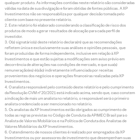
qualquer produto. As informações contidas neste relatório são consideradas
válidas na data de sua divulgação e foram obtidas de fontes públicas. A XP
Investimentos não se responsabiliza por qualquer decisão tomada pelo
cliente com base no presente relatório.
Este relatório foi elaborado considerando a classificação de risco dos
produtos de modo a gerar resultados de alocação para cada perfil de
investidor.
O(s) signatário(s) deste relatório declara(m) que as recomendações
refletem única e exclusivamente suas análises e opiniões pessoais, que
foram produzidas de forma independente, inclusive em relação à XP
Investimentos e que estão sujeitas a modificações sem aviso prévio em
decorrência de alterações nas condições de mercado, e que sua(s)
remuneração(es) é(são) indiretamente influenciada por receitas
provenientes dos negócios e operações financeiras realizadas pela XP
Investimentos.
O analista responsável pelo conteúdo deste relatório e pelo cumprimento
da Resolução CVM nº 20/2021 está indicado acima, sendo que, caso constem
a indicação de mais um analista no relatório, o responsável será o primeiro
analista credenciado a ser mencionado no relatório.
Os analistas da XP Investimentos estão obrigados ao cumprimento de
todas as regras previstas no Código de Conduta da APIMEC Brasil para o
Analista de Valores Mobiliários e na Política de Conduta dos Analistas de
Valores Mobiliários da XP Investimentos.
O atendimento de nossos clientes é realizado por empregados da XP
Investimentos ou por assessores de investimento que desempenham suas