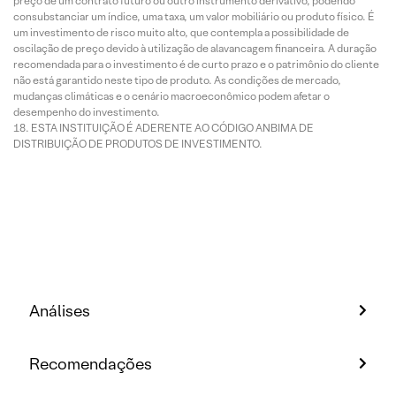
preço de um contrato futuro ou outro instrumento derivativo, podendo
consubstanciar um índice, uma taxa, um valor mobiliário ou produto físico. É
um investimento de risco muito alto, que contempla a possibilidade de
oscilação de preço devido à utilização de alavancagem financeira. A duração
recomendada para o investimento é de curto prazo e o patrimônio do cliente
não está garantido neste tipo de produto. As condições de mercado,
mudanças climáticas e o cenário macroeconômico podem afetar o
desempenho do investimento.
ESTA INSTITUIÇÃO É ADERENTE AO CÓDIGO ANBIMA DE
DISTRIBUIÇÃO DE PRODUTOS DE INVESTIMENTO.
Análises
Recomendações