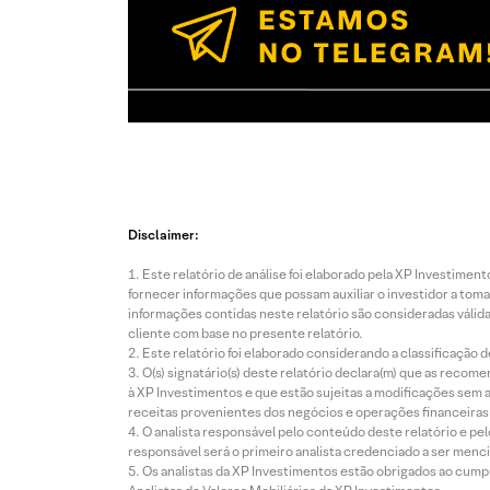
Disclaimer:
Este relatório de análise foi elaborado pela XP Investim
fornecer informações que possam auxiliar o investidor a toma
informações contidas neste relatório são consideradas válida
cliente com base no presente relatório.
Este relatório foi elaborado considerando a classificação d
O(s) signatário(s) deste relatório declara(m) que as reco
à XP Investimentos e que estão sujeitas a modificações sem 
receitas provenientes dos negócios e operações financeiras 
O analista responsável pelo conteúdo deste relatório e pe
responsável será o primeiro analista credenciado a ser menci
Os analistas da XP Investimentos estão obrigados ao cumpr