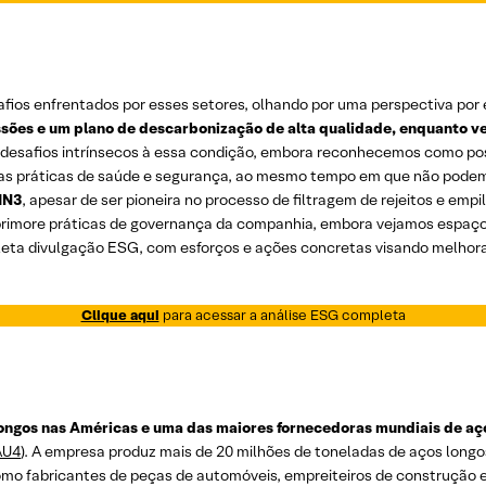
afios enfrentados por esses setores, olhando por uma perspectiva por
sões e um plano de descarbonização de alta qualidade, enquanto v
desafios intrínsecos à essa condição, embora reconhecemos como pos
as práticas de saúde e segurança, ao mesmo tempo em que não podemos 
IN3
, apesar de ser pioneira no processo de filtragem de rejeitos e emp
imore práticas de governança da companhia, embora vejamos espaço par
ta divulgação ESG, com esforços e ações concretas visando melhor
Clique aqui
para acessar a análise ESG completa
ongos nas Américas e uma das maiores fornecedoras mundiais de aço
AU4
). A empresa produz mais de 20 milhões de toneladas de aços long
 como fabricantes de peças de automóveis, empreiteiros de construção