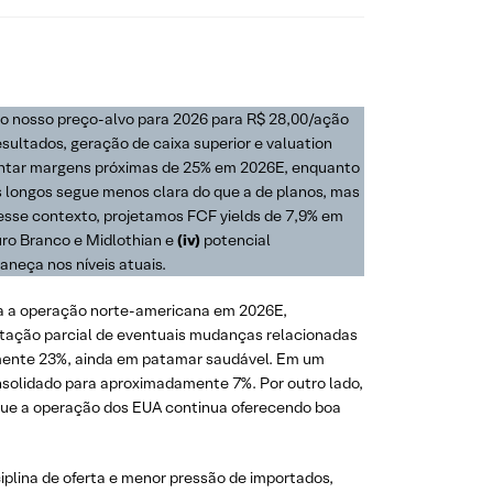
 nosso preço-alvo para 2026 para R$ 28,00/ação
esultados, geração de caixa superior e valuation
ntar margens próximas de 25% em 2026E, enquanto
s longos segue menos clara do que a de planos, mas
Nesse contexto, projetamos FCF yields de 7,9% em
ro Branco e Midlothian e
(iv)
potencial
neça nos níveis atuais.
a operação norte-americana em 2026E,
tação parcial de eventuais mudanças relacionadas
mente 23%, ainda em patamar saudável. Em um
nsolidado para aproximadamente 7%. Por outro lado,
que a operação dos EUA continua oferecendo boa
plina de oferta e menor pressão de importados,