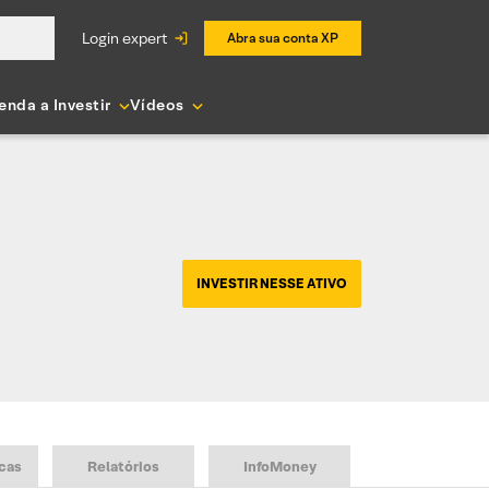
login expert
Abra sua conta XP
enda a Investir
Vídeos
INVESTIR NESSE ATIVO
cas
Relatórios
InfoMoney