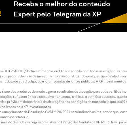
Receba o melhor do conteúdo
Expert pelo Telegram da XP
entos CCTVM S.A. (“XP Investimentos ou XP”) de acordo com todas as exigências p
r sua própria decisão de investimento, não constituindo qualquer tipo de oferta ou
s na data de sua divulgação e foram obtidas de fontes públicas. A XP Investimentos
e risco dos produtos de modo a gerar resultados de alocação para cada perfil de inv
mendações refletem única e exclusivamente suas análises e opiniões pessoais, que 
aviso prévio em decorrência de alterações nas condições de mercado, e que sua(s)
realizadas pela XP Investimentos.
lo cumprimento da Resolução CVM nº 20/2021 está indicado acima, sendo que, caso 
onado no relatório.
imento de todas as regras previstas no Código de Conduta da APIMEC Brasil para o 