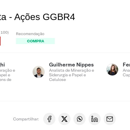
sta - Ações GGBR4
- 100)
Recomendação
COMPRA
hi
Guilherme Nippes
Fe
eração e
Analista de Mineração e
Ana
apel e
Siderurgia e Papel e
Cap
ens de
Celulose
Compartilhar: