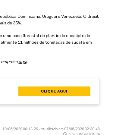
epública Dominicana, Uruguai e Venezuela. O Brasil,
ais de 35%.
e uma base florestal de plantio de eucalipto de
anualmente 11 milhões de toneladas de sucata em
da empresa
aqui
.
CLIQUE AQUI
19/05/2020 00:18:26 • Atualizado em 07/08/2026 02:30:48
1 minuto de leitura