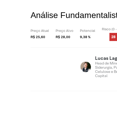
Análise Fundamentali
Risco (0 
Preço Atual
Preço Alvo
Potencial
28
R$ 25,60
R$ 28,00
9,38 %
Lucas Lag
Head de Min
Siderurgia, P
Celulose e B
Capital