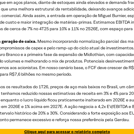
e em aços planos, diante de estoques ainda elevados e demanda frac
que uma melhora estrutural da rentabilidade, deixando avanços adici
a comercial. Ainda assim, a entrada em operação de Miguel Burnier, es
s de custo e maior integração de matérias-primas. Estimamos EBITDA
iras de cerca de 7% no 4T25 para 10% a 11% no 2S26E, com espaço par
 geração de caixa.
Mesmo incorporando normalização parcial das mar
mpromissos de capex e pelo ramp-up do ciclo atual de investimentos
 Branco e a primeira fase da expansão de Midlothian, com capacidade
do volumes e melhorando o mix de produtos. Potenciais desinvestimen
rnos aos acionistas. Em nosso cenário base, o FCF deve crescer de R$
s para R$7,6 bilhões no mesmo período.
s os resultados do 1T26, preços de aço mais baixos no Brasil, um câ
tenhamos reduzido nossas estimativas de receita em 3% e 4% para 2
 enquanto o lucro líquido ficou praticamente inalterado em 2026E e 
 em 2026E e 1% acima em 2027E. A ação negocia a 4,2x EV/EBITDA e 
tervalo histórico de 20% a 30%. Considerando a forte exposição aos E
onto permanece excessivo e reforça nossa preferência pela Gerdau.
Clique aqui para acessar o relatório completo