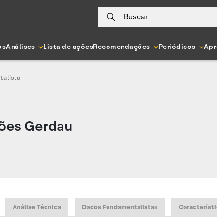
Buscar
os
Análises
Lista de ações
Recomendações
Periódicos
Apr
talista
ões Gerdau
Análise Técnica
Dados Fundamentalistas
Característi