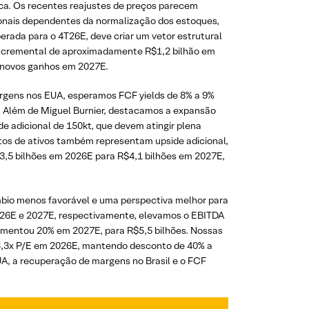
a. Os recentes reajustes de preços parecem
onais dependentes da normalização dos estoques,
perada para o 4T26E, deve criar um vetor estrutural
 incremental de aproximadamente R$1,2 bilhão em
a novos ganhos em 2027E.
gens nos EUA, esperamos FCF yields de 8% a 9%
. Além de Miguel Burnier, destacamos a expansão
 adicional de 150kt, que devem atingir plena
tos de ativos também representam upside adicional,
3,5 bilhões em 2026E para R$4,1 bilhões em 2027E,
mbio menos favorável e uma perspectiva melhor para
026E e 2027E, respectivamente, elevamos o EBITDA
aumentou 20% em 2027E, para R$5,5 bilhões. Nossas
8,3x P/E em 2026E, mantendo desconto de 40% a
UA, a recuperação de margens no Brasil e o FCF