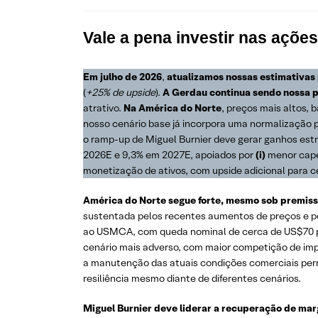
Vale a pena investir nas açõ
Em julho de 2026
,
atualizamos nossas estimativas
(
+25% de upside
).
A Gerdau continua sendo nossa pr
atrativo.
Na América do Norte
, preços mais altos, 
nosso cenário base já incorpora uma normalização 
o ramp-up de Miguel Burnier deve gerar ganhos estr
2026E e 9,3% em 2027E, apoiados por
(i)
menor cap
monetização de ativos, com upside adicional para c
América do Norte segue forte, mesmo sob premis
sustentada pelos recentes aumentos de preços e p
ao USMCA, com queda nominal de cerca de US$70 p
cenário mais adverso, com maior competição de imp
a manutenção das atuais condições comerciais per
resiliência mesmo diante de diferentes cenários.
Miguel Burnier deve liderar a recuperação de marg