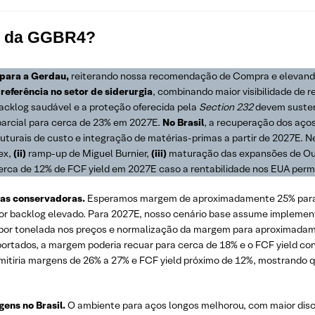
es da GGBR4?
 para a Gerdau,
reiterando nossa recomendação de Compra e elevando
eferência no setor de siderurgia
, combinando maior visibilidade de r
backlog saudável e a proteção oferecida pela
Section 232
devem suste
parcial para cerca de 23% em 2027E.
No Brasil
, a recuperação dos aço
uturais de custo e integração de matérias-primas a partir de 2027E. 
ex,
(ii)
ramp-up de Miguel Burnier,
(iii)
maturação das expansões de Ou
erca de 12% de FCF yield em 2027E caso a rentabilidade nos EUA perma
sas conservadoras.
Esperamos margem de aproximadamente 25% para 
or backlog elevado. Para 2027E, nosso cenário base assume implemen
or tonelada nos preços e normalização da margem para aproximada
ortados, a margem poderia recuar para cerca de 18% e o FCF yield co
mitiria margens de 26% a 27% e FCF yield próximo de 12%, mostrando 
ens no Brasil.
O ambiente para aços longos melhorou, com maior disci