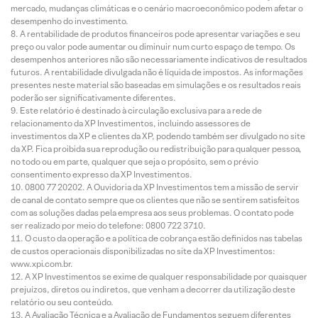
mercado, mudanças climáticas e o cenário macroeconômico podem afetar o
desempenho do investimento.
A rentabilidade de produtos financeiros pode apresentar variações e seu
preço ou valor pode aumentar ou diminuir num curto espaço de tempo. Os
desempenhos anteriores não são necessariamente indicativos de resultados
futuros. A rentabilidade divulgada não é líquida de impostos. As informações
presentes neste material são baseadas em simulações e os resultados reais
poderão ser significativamente diferentes.
Este relatório é destinado à circulação exclusiva para a rede de
relacionamento da XP Investimentos, incluindo assessores de
investimentos da XP e clientes da XP, podendo também ser divulgado no site
da XP. Fica proibida sua reprodução ou redistribuição para qualquer pessoa,
no todo ou em parte, qualquer que seja o propósito, sem o prévio
consentimento expresso da XP Investimentos.
0800 77 20202. A Ouvidoria da XP Investimentos tem a missão de servir
de canal de contato sempre que os clientes que não se sentirem satisfeitos
com as soluções dadas pela empresa aos seus problemas. O contato pode
ser realizado por meio do telefone: 0800 722 3710.
O custo da operação e a política de cobrança estão definidos nas tabelas
de custos operacionais disponibilizadas no site da XP Investimentos:
www.xpi.com.br.
A XP Investimentos se exime de qualquer responsabilidade por quaisquer
prejuízos, diretos ou indiretos, que venham a decorrer da utilização deste
relatório ou seu conteúdo.
A Avaliação Técnica e a Avaliação de Fundamentos seguem diferentes