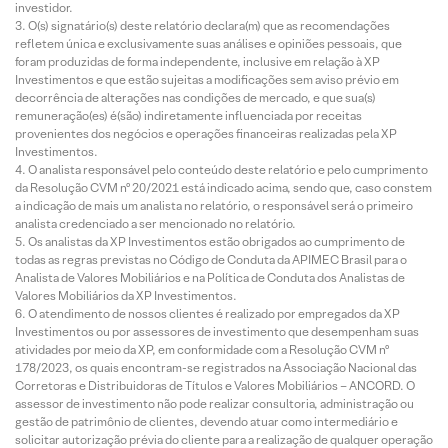
investidor.
O(s) signatário(s) deste relatório declara(m) que as recomendações
refletem única e exclusivamente suas análises e opiniões pessoais, que
foram produzidas de forma independente, inclusive em relação à XP
Investimentos e que estão sujeitas a modificações sem aviso prévio em
decorrência de alterações nas condições de mercado, e que sua(s)
remuneração(es) é(são) indiretamente influenciada por receitas
provenientes dos negócios e operações financeiras realizadas pela XP
Investimentos.
O analista responsável pelo conteúdo deste relatório e pelo cumprimento
da Resolução CVM nº 20/2021 está indicado acima, sendo que, caso constem
a indicação de mais um analista no relatório, o responsável será o primeiro
analista credenciado a ser mencionado no relatório.
Os analistas da XP Investimentos estão obrigados ao cumprimento de
todas as regras previstas no Código de Conduta da APIMEC Brasil para o
Analista de Valores Mobiliários e na Política de Conduta dos Analistas de
Valores Mobiliários da XP Investimentos.
O atendimento de nossos clientes é realizado por empregados da XP
Investimentos ou por assessores de investimento que desempenham suas
atividades por meio da XP, em conformidade com a Resolução CVM nº
178/2023, os quais encontram-se registrados na Associação Nacional das
Corretoras e Distribuidoras de Títulos e Valores Mobiliários – ANCORD. O
assessor de investimento não pode realizar consultoria, administração ou
gestão de patrimônio de clientes, devendo atuar como intermediário e
solicitar autorização prévia do cliente para a realização de qualquer operação