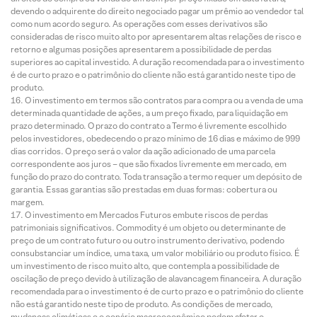
devendo o adquirente do direito negociado pagar um prêmio ao vendedor tal
como num acordo seguro. As operações com esses derivativos são
consideradas de risco muito alto por apresentarem altas relações de risco e
retorno e algumas posições apresentarem a possibilidade de perdas
superiores ao capital investido. A duração recomendada para o investimento
é de curto prazo e o patrimônio do cliente não está garantido neste tipo de
produto.
O investimento em termos são contratos para compra ou a venda de uma
determinada quantidade de ações, a um preço fixado, para liquidação em
prazo determinado. O prazo do contrato a Termo é livremente escolhido
pelos investidores, obedecendo o prazo mínimo de 16 dias e máximo de 999
dias corridos. O preço será o valor da ação adicionado de uma parcela
correspondente aos juros – que são fixados livremente em mercado, em
função do prazo do contrato. Toda transação a termo requer um depósito de
garantia. Essas garantias são prestadas em duas formas: cobertura ou
margem.
O investimento em Mercados Futuros embute riscos de perdas
patrimoniais significativos. Commodity é um objeto ou determinante de
preço de um contrato futuro ou outro instrumento derivativo, podendo
consubstanciar um índice, uma taxa, um valor mobiliário ou produto físico. É
um investimento de risco muito alto, que contempla a possibilidade de
oscilação de preço devido à utilização de alavancagem financeira. A duração
recomendada para o investimento é de curto prazo e o patrimônio do cliente
não está garantido neste tipo de produto. As condições de mercado,
mudanças climáticas e o cenário macroeconômico podem afetar o