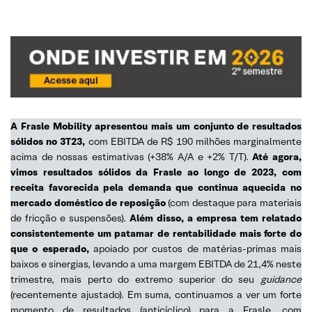
A Frasle Mobility apresentou mais um conjunto de resultados
sólidos no 3T23,
com EBITDA de R$ 190 milhões marginalmente
acima de nossas estimativas (+38% A/A e +2% T/T).
Até agora,
vimos resultados sólidos da Frasle ao longo de 2023, com
receita favorecida pela demanda que continua aquecida no
mercado doméstico de reposição
(com destaque para materiais
de fricção e suspensões).
Além disso, a empresa tem relatado
consistentemente um patamar de rentabilidade mais forte do
que o esperado,
apoiado por custos de matérias-primas mais
baixos e sinergias, levando a uma margem EBITDA de 21,4% neste
trimestre, mais perto do extremo superior do seu
guidance
(recentemente ajustado). Em suma, continuamos a ver um forte
momento de resultados (anticíclico) para a Frasle, com