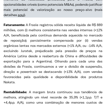
opcionalidades críveis (como potenciais M&As), podendo justificar
mais potencial de valorização ao nosso preço-alvo (mais
detalhes
aqui
).
Faturamento:
A Frasle registrou sólida receita líquida de R$ 889
milhões, com (i) melhora consistente nas vendas internas (+12%
A/A, beneficiada pela contínua demanda aquecida no mercado
de reposição); parcialmente compensada por (ii) vendas
orgânicas lentas nos mercados externos (+1% A/A, ou -14% A/A,
excluindo Juratek, prejudicado pela pressão de preços na
América Latina desde a reabertura da China e dificuldades de
exportação para a Argentina). Olhando para cada uma das
divisões da Frasle, continuamos a ver a divisão de suspensão,
direção e
powertrain
se destacando (+13% A/A), com vendas
favorecidas pela qualidade e disponibilidade dos produtos
Nakata.
Rentabilidade:
A margem bruta continuou sua tendência de
melhora, atingindo um nível recorde de 35,9% (+1,1p.p. T/T e
+4,4p.p. A/A), como uma combinação de menores custos de