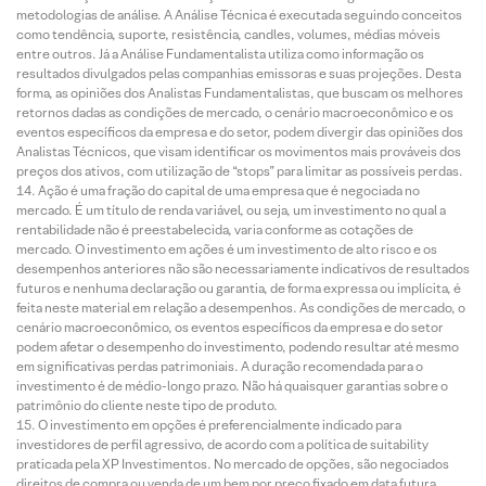
metodologias de análise. A Análise Técnica é executada seguindo conceitos
como tendência, suporte, resistência, candles, volumes, médias móveis
entre outros. Já a Análise Fundamentalista utiliza como informação os
resultados divulgados pelas companhias emissoras e suas projeções. Desta
forma, as opiniões dos Analistas Fundamentalistas, que buscam os melhores
retornos dadas as condições de mercado, o cenário macroeconômico e os
eventos específicos da empresa e do setor, podem divergir das opiniões dos
Analistas Técnicos, que visam identificar os movimentos mais prováveis dos
preços dos ativos, com utilização de “stops” para limitar as possíveis perdas.
Ação é uma fração do capital de uma empresa que é negociada no
mercado. É um título de renda variável, ou seja, um investimento no qual a
rentabilidade não é preestabelecida, varia conforme as cotações de
mercado. O investimento em ações é um investimento de alto risco e os
desempenhos anteriores não são necessariamente indicativos de resultados
futuros e nenhuma declaração ou garantia, de forma expressa ou implícita, é
feita neste material em relação a desempenhos. As condições de mercado, o
cenário macroeconômico, os eventos específicos da empresa e do setor
podem afetar o desempenho do investimento, podendo resultar até mesmo
em significativas perdas patrimoniais. A duração recomendada para o
investimento é de médio-longo prazo. Não há quaisquer garantias sobre o
patrimônio do cliente neste tipo de produto.
O investimento em opções é preferencialmente indicado para
investidores de perfil agressivo, de acordo com a política de suitability
praticada pela XP Investimentos. No mercado de opções, são negociados
direitos de compra ou venda de um bem por preço fixado em data futura,