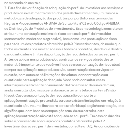
no mercado de capitais.
Para fins de verificação da adequação do perfil do investidor aos serviços e
produtos de investimento oferecidos pela XP Investimentos, utilizamos a
metodologia de adequação dos produtos por portfólio, nos termos das
Regras e Procedimentos ANBIMA de Suitability nº 01 e do Código ANBIMA
de Distribuição de Produtos de Investimento. Essa metodologia consiste em
atribuir uma pontuação máxima de risco para cada perfil de investidor
(conservador, moderado e agressivo), bem como uma pontuação de risco
para cada um dos produtos oferecidos pela XP Investimentos, de modo que
todos os clientes possam ter acesso a todos os produtos, desde que dentro
das quantidades e limites da pontuação de risco definidas para o seu perfil.
Antes de aplicar nos produtos e/ou contratar os serviços objeto deste
material, é importante que você verifique se a sua pontuação de risco atual
comporta a aplicação nos produtos e/ou a contratação dos serviços em
questão, bem como se há limitações de volume, concentração e/ou
quantidade para a aplicação desejada. Você pode consultar essas
informações diretamente no momento da transmissão da sua ordem ou,
ainda, consultando o risco geral da sua carteira na tela de carteira (Visão
Risco). Caso a sua pontuação de risco atual não comporte a
aplicação/contratação pretendida, ou caso existam limitações em relação à
quantidade e/ou volume financeiro para a referida aplicação/contratação, isto
significa que, com base na composição atual da sua carteira, esta
aplicação/contratação não está adequada ao seu perfil. Em caso de dúvidas
sobre o processo de adequação dos produtos oferecidos pela XP
Investimentos ao seu perfil de investidor, consulte o FAQ. As condições de