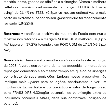
matéria-prima, ganhos de eficiência e sinergias. Vemos a melhora
refletindo também positivamente na margem EBITDA da Frasle,
atingindo 21,4% no 3T23, +0,8p.p. vs. nossas estimativas e mais
perto do extremo superior do seu
guidance
que foi recentemente
revisado [18-22%]).
Retornos:
A tendência positiva da receita da Frasle continua a
mostrar nos retornos – a margem NOPAT UDM melhorou +5,3p.p.
A/A (agora em 37,2%), levando a um ROIC UDM de 17,1% (+6,5 p.p.
A/A).
Nossa visão:
Temos visto resultados sólidos da Frasle ao longo
de 2023, favorecidos por uma demanda aquecida no mercado de
reposição doméstico e ao mesmo tempo em que colhe sinergias
como fruto de suas aquisições. Embora nosso preço-alvo não
implique mais
upside
para as ações, continuamos a ver um
impulso de lucros forte e contracíclico e valor de longo prazo
para FRAS3 (+R$ 4,30/ação potencial de valorização extra se
incluirmos potenciais M&As, dada sua confortável posição de
balanço).