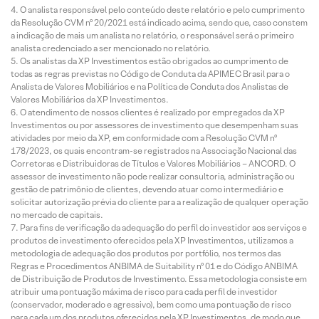
O analista responsável pelo conteúdo deste relatório e pelo cumprimento
da Resolução CVM nº 20/2021 está indicado acima, sendo que, caso constem
a indicação de mais um analista no relatório, o responsável será o primeiro
analista credenciado a ser mencionado no relatório.
Os analistas da XP Investimentos estão obrigados ao cumprimento de
todas as regras previstas no Código de Conduta da APIMEC Brasil para o
Analista de Valores Mobiliários e na Política de Conduta dos Analistas de
Valores Mobiliários da XP Investimentos.
O atendimento de nossos clientes é realizado por empregados da XP
Investimentos ou por assessores de investimento que desempenham suas
atividades por meio da XP, em conformidade com a Resolução CVM nº
178/2023, os quais encontram-se registrados na Associação Nacional das
Corretoras e Distribuidoras de Títulos e Valores Mobiliários – ANCORD. O
assessor de investimento não pode realizar consultoria, administração ou
gestão de patrimônio de clientes, devendo atuar como intermediário e
solicitar autorização prévia do cliente para a realização de qualquer operação
no mercado de capitais.
Para fins de verificação da adequação do perfil do investidor aos serviços e
produtos de investimento oferecidos pela XP Investimentos, utilizamos a
metodologia de adequação dos produtos por portfólio, nos termos das
Regras e Procedimentos ANBIMA de Suitability nº 01 e do Código ANBIMA
de Distribuição de Produtos de Investimento. Essa metodologia consiste em
atribuir uma pontuação máxima de risco para cada perfil de investidor
(conservador, moderado e agressivo), bem como uma pontuação de risco
para cada um dos produtos oferecidos pela XP Investimentos, de modo que