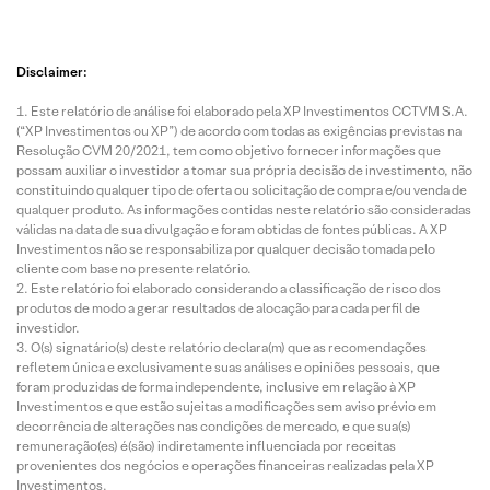
Disclaimer:
Este relatório de análise foi elaborado pela XP Investimentos CCTVM S.A.
(“XP Investimentos ou XP”) de acordo com todas as exigências previstas na
Resolução CVM 20/2021, tem como objetivo fornecer informações que
possam auxiliar o investidor a tomar sua própria decisão de investimento, não
constituindo qualquer tipo de oferta ou solicitação de compra e/ou venda de
qualquer produto. As informações contidas neste relatório são consideradas
válidas na data de sua divulgação e foram obtidas de fontes públicas. A XP
Investimentos não se responsabiliza por qualquer decisão tomada pelo
cliente com base no presente relatório.
Este relatório foi elaborado considerando a classificação de risco dos
produtos de modo a gerar resultados de alocação para cada perfil de
investidor.
O(s) signatário(s) deste relatório declara(m) que as recomendações
refletem única e exclusivamente suas análises e opiniões pessoais, que
foram produzidas de forma independente, inclusive em relação à XP
Investimentos e que estão sujeitas a modificações sem aviso prévio em
decorrência de alterações nas condições de mercado, e que sua(s)
remuneração(es) é(são) indiretamente influenciada por receitas
provenientes dos negócios e operações financeiras realizadas pela XP
Investimentos.