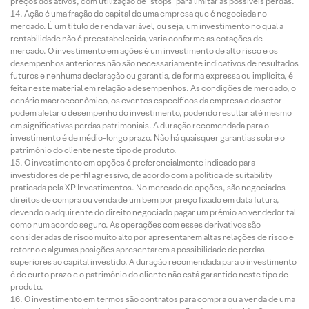
preços dos ativos, com utilização de “stops” para limitar as possíveis perdas.
Ação é uma fração do capital de uma empresa que é negociada no
mercado. É um título de renda variável, ou seja, um investimento no qual a
rentabilidade não é preestabelecida, varia conforme as cotações de
mercado. O investimento em ações é um investimento de alto risco e os
desempenhos anteriores não são necessariamente indicativos de resultados
futuros e nenhuma declaração ou garantia, de forma expressa ou implícita, é
feita neste material em relação a desempenhos. As condições de mercado, o
cenário macroeconômico, os eventos específicos da empresa e do setor
podem afetar o desempenho do investimento, podendo resultar até mesmo
em significativas perdas patrimoniais. A duração recomendada para o
investimento é de médio-longo prazo. Não há quaisquer garantias sobre o
patrimônio do cliente neste tipo de produto.
O investimento em opções é preferencialmente indicado para
investidores de perfil agressivo, de acordo com a política de suitability
praticada pela XP Investimentos. No mercado de opções, são negociados
direitos de compra ou venda de um bem por preço fixado em data futura,
devendo o adquirente do direito negociado pagar um prêmio ao vendedor tal
como num acordo seguro. As operações com esses derivativos são
consideradas de risco muito alto por apresentarem altas relações de risco e
retorno e algumas posições apresentarem a possibilidade de perdas
superiores ao capital investido. A duração recomendada para o investimento
é de curto prazo e o patrimônio do cliente não está garantido neste tipo de
produto.
O investimento em termos são contratos para compra ou a venda de uma