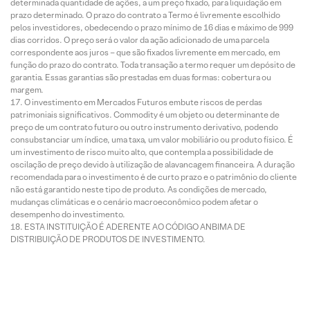
determinada quantidade de ações, a um preço fixado, para liquidação em
prazo determinado. O prazo do contrato a Termo é livremente escolhido
pelos investidores, obedecendo o prazo mínimo de 16 dias e máximo de 999
dias corridos. O preço será o valor da ação adicionado de uma parcela
correspondente aos juros – que são fixados livremente em mercado, em
função do prazo do contrato. Toda transação a termo requer um depósito de
garantia. Essas garantias são prestadas em duas formas: cobertura ou
margem.
O investimento em Mercados Futuros embute riscos de perdas
patrimoniais significativos. Commodity é um objeto ou determinante de
preço de um contrato futuro ou outro instrumento derivativo, podendo
consubstanciar um índice, uma taxa, um valor mobiliário ou produto físico. É
um investimento de risco muito alto, que contempla a possibilidade de
oscilação de preço devido à utilização de alavancagem financeira. A duração
recomendada para o investimento é de curto prazo e o patrimônio do cliente
não está garantido neste tipo de produto. As condições de mercado,
mudanças climáticas e o cenário macroeconômico podem afetar o
desempenho do investimento.
ESTA INSTITUIÇÃO É ADERENTE AO CÓDIGO ANBIMA DE
DISTRIBUIÇÃO DE PRODUTOS DE INVESTIMENTO.