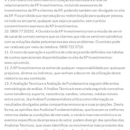
relacionamento da XP Investimentos, incluindo assessores de
investimentos da XP e clientes da XP, podendo também ser divulgado no site
da XP. Fica proibida sua reprodução ou redistribuição para qualquer pessoa,
no todo ou em parte, qualquer que seja o propósito, sem o prévio
consentimento expresso da XP Investimentos.
0800 77 20202. A Ouvidoria da XP Investimentos tem a missão de servir
de canal de contato sempre que os clientes que não se sentirem satisfeitos
com as soluções dadas pela empresa aos seus problemas. O contato pode
ser realizado por meio do telefone: 0800 722 3710.
O custo da operação e a política de cobrança estão definidos nas tabelas
de custos operacionais disponibilizadas no site da XP Investimentos:
www.xpi.com.br.
A XP Investimentos se exime de qualquer responsabilidade por quaisquer
prejuízos, diretos ou indiretos, que venham a decorrer da utilização deste
relatório ou seu conteúdo.
A Avaliação Técnica e a Avaliação de Fundamentos seguem diferentes
metodologias de análise. A Análise Técnica é executada seguindo conceitos
como tendência, suporte, resistência, candles, volumes, médias móveis
entre outros. Já a Análise Fundamentalista utiliza como informação os
resultados divulgados pelas companhias emissoras e suas projeções. Desta
forma, as opiniões dos Analistas Fundamentalistas, que buscam os melhores
retornos dadas as condições de mercado, o cenário macroeconômico e os
eventos específicos da empresa e do setor, podem divergir das opiniões dos
Analistas Técnicos, que visam identificar os movimentos mais prováveis dos