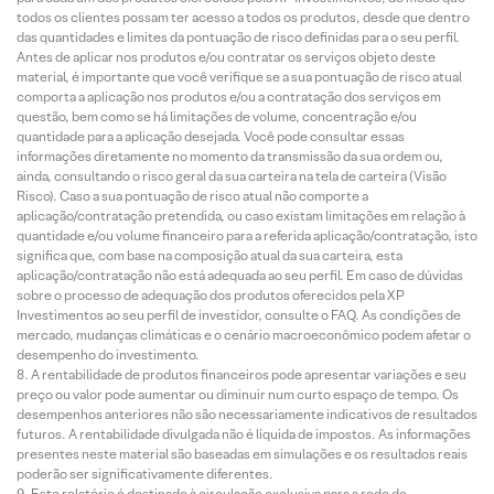
todos os clientes possam ter acesso a todos os produtos, desde que dentro
das quantidades e limites da pontuação de risco definidas para o seu perfil.
Antes de aplicar nos produtos e/ou contratar os serviços objeto deste
material, é importante que você verifique se a sua pontuação de risco atual
comporta a aplicação nos produtos e/ou a contratação dos serviços em
questão, bem como se há limitações de volume, concentração e/ou
quantidade para a aplicação desejada. Você pode consultar essas
informações diretamente no momento da transmissão da sua ordem ou,
ainda, consultando o risco geral da sua carteira na tela de carteira (Visão
Risco). Caso a sua pontuação de risco atual não comporte a
aplicação/contratação pretendida, ou caso existam limitações em relação à
quantidade e/ou volume financeiro para a referida aplicação/contratação, isto
significa que, com base na composição atual da sua carteira, esta
aplicação/contratação não está adequada ao seu perfil. Em caso de dúvidas
sobre o processo de adequação dos produtos oferecidos pela XP
Investimentos ao seu perfil de investidor, consulte o FAQ. As condições de
mercado, mudanças climáticas e o cenário macroeconômico podem afetar o
desempenho do investimento.
A rentabilidade de produtos financeiros pode apresentar variações e seu
preço ou valor pode aumentar ou diminuir num curto espaço de tempo. Os
desempenhos anteriores não são necessariamente indicativos de resultados
futuros. A rentabilidade divulgada não é líquida de impostos. As informações
presentes neste material são baseadas em simulações e os resultados reais
poderão ser significativamente diferentes.
Este relatório é destinado à circulação exclusiva para a rede de