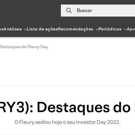
Buscar
os
Análises
Lista de ações
Recomendações
Periódicos
Apr
: Destaques do Fleury Day
LRY3): Destaques do 
O Fleury sediou hoje o seu Investor Day 2022.