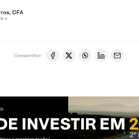
rros, CFA
de e
Compartilhar: