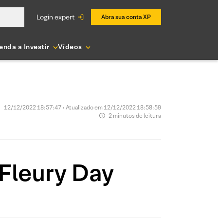
login expert
Abra sua conta XP
enda a Investir
Vídeos
12/12/2022 18:57:47 • Atualizado em 12/12/2022 18:58:59
2 minutos de leitura
Fleury Day