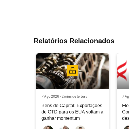
Relatórios Relacionados
7 Ago 2026 • 2 mins de leitura
7 Ag
Bens de Capital: Exportações
Fle
de GTD para os EUA voltam a
Co
ganhar momentum
des
dev