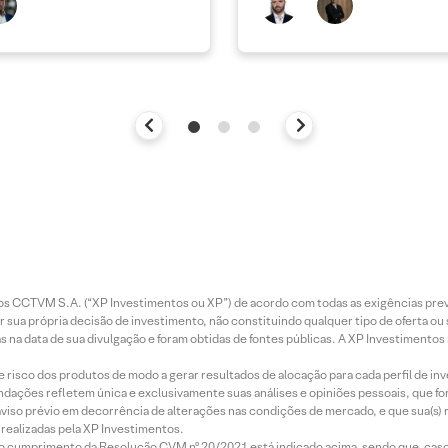
ais
entos CCTVM S.A. (“XP Investimentos ou XP”) de acordo com todas as exigências p
r sua própria decisão de investimento, não constituindo qualquer tipo de oferta ou
s na data de sua divulgação e foram obtidas de fontes públicas. A XP Investimentos
e risco dos produtos de modo a gerar resultados de alocação para cada perfil de inv
mendações refletem única e exclusivamente suas análises e opiniões pessoais, que 
aviso prévio em decorrência de alterações nas condições de mercado, e que sua(s)
realizadas pela XP Investimentos.
lo cumprimento da Resolução CVM nº 20/2021 está indicado acima, sendo que, caso 