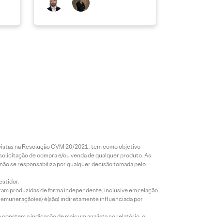
revistas na Resolução CVM 20/2021, tem como objetivo
 solicitação de compra e/ou venda de qualquer produto. As
 não se responsabiliza por qualquer decisão tomada pelo
estidor.
foram produzidas de forma independente, inclusive em relação
 remuneração(es) é(são) indiretamente influenciada por
constem a indicação de mais um analista no relatório, o