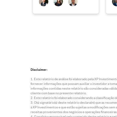
atu
Disclaimer:
Este relatório de análise foi elaborado pela XP Investim
fornecer informações que possam auxiliar o investidor a toma
informações contidas neste relatório são consideradas válida
cliente com base no presente relatório.
Este relatório foi elaborado considerando a classificação d
O(s) signatário(s) deste relatório declara(m) que as reco
à XP Investimentos e que estão sujeitas a modificações sem 
receitas provenientes dos negócios e operações financeiras 
O analista responsável pelo conteúdo deste relatório e pe