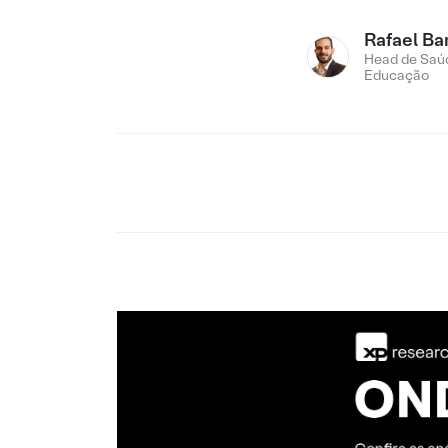
Rafael Ba
Head de Saú
Educação