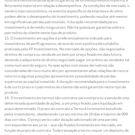
futuros e nenhuma declaração ou garantia, de forma expressa ou implícita, é
feita neste material em relação a desempenhos. As condições de mercado, o
cenário macroeconômico, os eventos específicos da empresa e do setor
podem afetar o desempenho do investimento, podendo resultar até mesmo
em significativas perdas patrimoniais. A duração recomendada para o
investimento é de médio-longo prazo. Não há quaisquer garantias sobre o
patrimônio do cliente neste tipo de produto.
O investimento em opções é preferencialmente indicado para
investidores de perfil agressivo, de acordo com a política de suitability
praticada pela XP Investimentos. No mercado de opções, são negociados
direitos de compra ou venda de um bem por preço fixado em data futura,
devendo o adquirente do direito negociado pagar um prêmio ao vendedor tal
como num acordo seguro. As operações com esses derivativos são
consideradas de risco muito alto por apresentarem altas relações de risco e
retorno e algumas posições apresentarem a possibilidade de perdas
superiores ao capital investido. A duração recomendada para o investimento
é de curto prazo e o patrimônio do cliente não está garantido neste tipo de
produto.
O investimento em termos são contratos para compra ou a venda de uma
determinada quantidade de ações, a um preço fixado, para liquidação em
prazo determinado. O prazo do contrato a Termo é livremente escolhido
pelos investidores, obedecendo o prazo mínimo de 16 dias e máximo de 999
dias corridos. O preço será o valor da ação adicionado de uma parcela
correspondente aos juros – que são fixados livremente em mercado, em
função do prazo do contrato. Toda transação a termo requer um depósito de