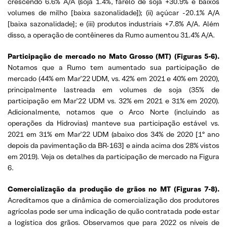
crescendo 6.6% A/A (soja 1.4%, farelo de soja +30.9% e baixos
volumes de milho [baixa sazonalidade]); (ii) açúcar -20.1% A/A
[baixa sazonalidade]; e (iii) produtos industriais +7.8% A/A. Além
disso, a operação de contêineres da Rumo aumentou 31.4% A/A.
Participação de mercado no Mato Grosso (MT) (Figuras 5-6).
Notamos que a Rumo tem aumentado sua participação de
mercado (44% em Mar’22 UDM, vs. 42% em 2021 e 40% em 2020),
principalmente lastreada em volumes de soja (35% de
participação em Mar’22 UDM vs. 32% em 2021 e 31% em 2020).
Adicionalmente, notamos que o Arco Norte (incluindo as
operações da Hidrovias) manteve sua participação estável vs.
2021 em 31% em Mar’22 UDM (abaixo dos 34% de 2020 [1º ano
depois da pavimentação da BR-163] e ainda acima dos 28% vistos
em 2019). Veja os detalhes da participação de mercado na Figura
6.
Comercialização da produção de grãos no MT (Figuras 7-8).
Acreditamos que a dinâmica de comercialização dos produtores
agrícolas pode ser uma indicação de quão contratada pode estar
a logística dos grãos. Observamos que para 2022 os níveis de