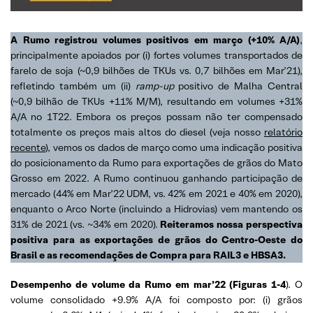
A Rumo registrou volumes positivos em março (+10% A/A)
,
principalmente apoiados por (i) fortes volumes transportados de
farelo de soja (~0,9 bilhões de TKUs vs. 0,7 bilhões em Mar’21),
refletindo também um (ii)
ramp-up
positivo de Malha Central
(~0,9 bilhão de TKUs +11% M/M), resultando em volumes +31%
A/A no 1T22. Embora os preços possam não ter compensado
totalmente os preços mais altos do diesel (veja nosso
relatório
recente
), vemos os dados de março como uma indicação positiva
do posicionamento da Rumo para exportações de grãos do Mato
Grosso em 2022. A Rumo continuou ganhando participação de
mercado (44% em Mar’22 UDM, vs. 42% em 2021 e 40% em 2020),
enquanto o Arco Norte (incluindo a Hidrovias) vem mantendo os
31% de 2021 (vs. ~34% em 2020).
Reiteramos nossa perspectiva
positiva para as exportações de grãos do Centro-Oeste do
Brasil e as recomendações de Compra para RAIL3 e HBSA3.
Desempenho de volume da Rumo em mar’22 (Figuras 1-4
). O
volume consolidado +9.9% A/A foi composto por: (i) grãos