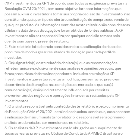
(“XP Investimentos ou XP”) de acordo com todas as exigências previstas na
Resolução CVM 20/2021, tem como objetivo fornecer informações que
possam auxiliar o investidor a tomar sua própria decisão de investimento, não
constituindo qualquer tipo de oferta ou solicitação de compra e/ou venda de
qualquer produto. As informações contidas neste relatório são consideradas
válidas na data de sua divulgação e foram obtidas de fontes públicas. A XP
Investimentos não se responsabiliza por qualquer decisão tomada pelo
cliente com base no presente relatório.
Este relatório foi elaborado considerando a classificação de risco dos
produtos de modo a gerar resultados de alocação para cada perfil de
investidor.
O(s) signatário(s) deste relatório declara(m) que as recomendações
refletem única e exclusivamente suas análises e opiniões pessoais, que
foram produzidas de forma independente, inclusive em relação à XP
Investimentos e que estão sujeitas a modificações sem aviso prévio em
decorrência de alterações nas condições de mercado, e que sua(s)
remuneração(es) é(são) indiretamente influenciada por receitas
provenientes dos negócios e operações financeiras realizadas pela XP
Investimentos.
O analista responsável pelo conteúdo deste relatório e pelo cumprimento
da Resolução CVM nº 20/2021 está indicado acima, sendo que, caso constem
a indicação de mais um analista no relatório, o responsável será o primeiro
analista credenciado a ser mencionado no relatório.
Os analistas da XP Investimentos estão obrigados ao cumprimento de
todas as regras previstas no Código de Conduta da APIMEC Brasil para o