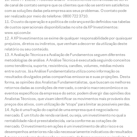
de canal de contato sempre que os clientes que não se sentirem satisfeitos
com as soluções dadas pela empresa aos seus problemas. O contato pode
ser realizado por meio do telefone: 0800 722 3710.
O custo da operação e a política de cobrança estão definidos nas tabelas
de custos operacionais disponibilizadas no site da XP Investimentos:
www.xpi.com.br.
A XP Investimentos se exime de qualquer responsabilidade por quaisquer
prejuízos, diretos ou indiretos, que venham a decorrer da utilização deste
relatório ou seu conteúdo.
A Avaliação Técnica e a Avaliação de Fundamentos seguem diferentes
metodologias de análise. A Análise Técnica é executada seguindo conceitos
como tendência, suporte, resistência, candles, volumes, médias móveis
entre outros. Já a Análise Fundamentalista utiliza como informação os
resultados divulgados pelas companhias emissoras e suas projeções. Desta
forma, as opiniões dos Analistas Fundamentalistas, que buscam os melhores
retornos dadas as condições de mercado, o cenário macroeconômico e os
eventos específicos da empresa e do setor, podem divergir das opiniões dos
Analistas Técnicos, que visam identificar os movimentos mais prováveis dos
preços dos ativos, com utilização de “stops” para limitar as possíveis perdas.
Ação é uma fração do capital de uma empresa que é negociada no
mercado. É um título de renda variável, ou seja, um investimento no qual a
rentabilidade não é preestabelecida, varia conforme as cotações de
mercado. O investimento em ações é um investimento de alto risco e os
desempenhos anteriores não são necessariamente indicativos de resultados