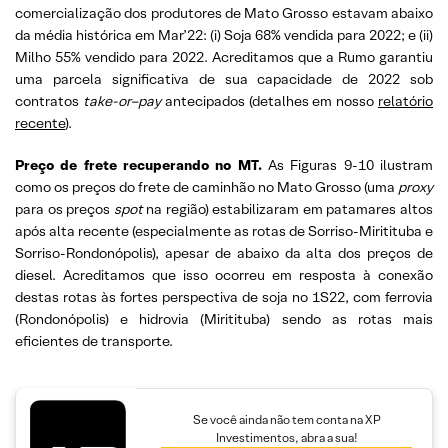
comercialização dos produtores de Mato Grosso estavam abaixo
da média histórica em Mar’22: (i) Soja 68% vendida para 2022; e (ii)
Milho 55% vendido para 2022. Acreditamos que a Rumo garantiu
uma parcela significativa de sua capacidade de 2022 sob
contratos
take-
or
–
pay
antecipados (detalhes em nosso
relatório
recente
).
Preço de frete recuperando no MT.
As Figuras 9-10 ilustram
como os preços do frete de caminhão no Mato Grosso (uma
proxy
para os preços
spot
na região) estabilizaram em patamares altos
após alta recente (especialmente as rotas de Sorriso-Miritituba e
Sorriso-Rondonópolis), apesar de abaixo da alta dos preços de
diesel. Acreditamos que isso ocorreu em resposta à conexão
destas rotas às fortes perspectiva de soja no 1S22, com ferrovia
(Rondonópolis) e hidrovia (Miritituba) sendo as rotas mais
eficientes de transporte.
Se você ainda não tem conta na XP
Investimentos, abra a sua!