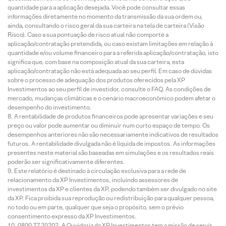
quantidade para a aplicação desejada. Você pode consultar essas
informações diretamente no momento da transmissão da sua ordem ou,
ainda, consultando o risco geral da sua carteira na tela de carteira (Visão
Risco). Caso a sua pontuação de risco atual não comporte a
aplicação/contratação pretendida, ou caso existam limitações em relação à
quantidade e/ou volume financeiro para a referida aplicação/contratação, isto
significa que, com base na composição atual da sua carteira, esta
aplicação/contratação não está adequada ao seu perfil. Em caso de dúvidas
sobre o processo de adequação dos produtos oferecidos pela XP
Investimentos ao seu perfil de investidor, consulte o FAQ. As condições de
mercado, mudanças climáticas e o cenário macroeconômico podem afetar o
desempenho do investimento.
A rentabilidade de produtos financeiros pode apresentar variações e seu
preço ou valor pode aumentar ou diminuir num curto espaço de tempo. Os
desempenhos anteriores não são necessariamente indicativos de resultados
futuros. A rentabilidade divulgada não é líquida de impostos. As informações
presentes neste material são baseadas em simulações e os resultados reais
poderão ser significativamente diferentes.
Este relatório é destinado à circulação exclusiva para a rede de
relacionamento da XP Investimentos, incluindo assessores de
investimentos da XP e clientes da XP, podendo também ser divulgado no site
da XP. Fica proibida sua reprodução ou redistribuição para qualquer pessoa,
no todo ou em parte, qualquer que seja o propósito, sem o prévio
consentimento expresso da XP Investimentos.
0800 77 20202. A Ouvidoria da XP Investimentos tem a missão de servir