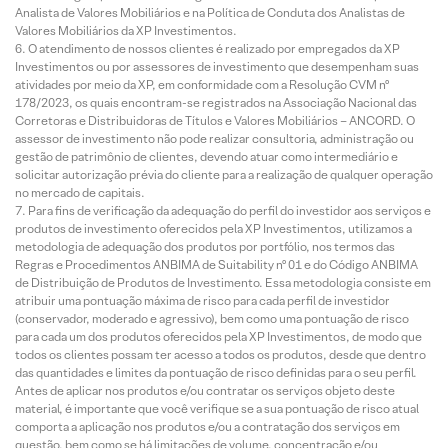
Analista de Valores Mobiliários e na Política de Conduta dos Analistas de
Valores Mobiliários da XP Investimentos.
O atendimento de nossos clientes é realizado por empregados da XP
Investimentos ou por assessores de investimento que desempenham suas
atividades por meio da XP, em conformidade com a Resolução CVM nº
178/2023, os quais encontram-se registrados na Associação Nacional das
Corretoras e Distribuidoras de Títulos e Valores Mobiliários – ANCORD. O
assessor de investimento não pode realizar consultoria, administração ou
gestão de patrimônio de clientes, devendo atuar como intermediário e
solicitar autorização prévia do cliente para a realização de qualquer operação
no mercado de capitais.
Para fins de verificação da adequação do perfil do investidor aos serviços e
produtos de investimento oferecidos pela XP Investimentos, utilizamos a
metodologia de adequação dos produtos por portfólio, nos termos das
Regras e Procedimentos ANBIMA de Suitability nº 01 e do Código ANBIMA
de Distribuição de Produtos de Investimento. Essa metodologia consiste em
atribuir uma pontuação máxima de risco para cada perfil de investidor
(conservador, moderado e agressivo), bem como uma pontuação de risco
para cada um dos produtos oferecidos pela XP Investimentos, de modo que
todos os clientes possam ter acesso a todos os produtos, desde que dentro
das quantidades e limites da pontuação de risco definidas para o seu perfil.
Antes de aplicar nos produtos e/ou contratar os serviços objeto deste
material, é importante que você verifique se a sua pontuação de risco atual
comporta a aplicação nos produtos e/ou a contratação dos serviços em
questão, bem como se há limitações de volume, concentração e/ou