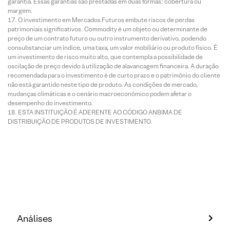
garantia. Essas garantias são prestadas em duas formas: cobertura ou
margem.
O investimento em Mercados Futuros embute riscos de perdas
patrimoniais significativos. Commodity é um objeto ou determinante de
preço de um contrato futuro ou outro instrumento derivativo, podendo
consubstanciar um índice, uma taxa, um valor mobiliário ou produto físico. É
um investimento de risco muito alto, que contempla a possibilidade de
oscilação de preço devido à utilização de alavancagem financeira. A duração
recomendada para o investimento é de curto prazo e o patrimônio do cliente
não está garantido neste tipo de produto. As condições de mercado,
mudanças climáticas e o cenário macroeconômico podem afetar o
desempenho do investimento.
ESTA INSTITUIÇÃO É ADERENTE AO CÓDIGO ANBIMA DE
DISTRIBUIÇÃO DE PRODUTOS DE INVESTIMENTO.
Análises