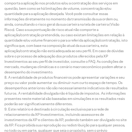
comporta a aplicação nos produtos e/ou a contratação dos serviços em
questão, bem como se há limitações de volume, concentração e/ou
quantidade para a aplicação desejada. Você pode consultar essas
informações diretamente no momento da transmissão da sua ordem ou,
ainda, consultando o risco geral da sua carteira na tela de carteira (Visão
Risco). Caso a sua pontuação de risco atual não comporte a
aplicação/contratação pretendida, ou caso existam limitações em relação à
quantidade e/ou volume financeiro para a referida aplicação/contratação, isto
significa que, com base na composição atual da sua carteira, esta
aplicação/contratação não está adequada ao seu perfil. Em caso de dúvidas
sobre o processo de adequação dos produtos oferecidos pela XP
Investimentos ao seu perfil de investidor, consulte o FAQ. As condições de
mercado, mudanças climáticas e o cenário macroeconômico podem afetar o
desempenho do investimento.
A rentabilidade de produtos financeiros pode apresentar variações e seu
preço ou valor pode aumentar ou diminuir num curto espaço de tempo. Os
desempenhos anteriores não são necessariamente indicativos de resultados
futuros. A rentabilidade divulgada não é líquida de impostos. As informações
presentes neste material são baseadas em simulações e os resultados reais
poderão ser significativamente diferentes.
Este relatório é destinado à circulação exclusiva para a rede de
relacionamento da XP Investimentos, incluindo assessores de
investimentos da XP e clientes da XP, podendo também ser divulgado no site
da XP. Fica proibida sua reprodução ou redistribuição para qualquer pessoa,
no todo ou em parte, qualquer que seja o propósito, sem o prévio