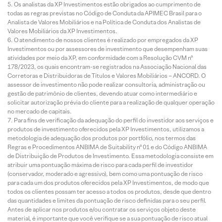
Os analistas da XP Investimentos estão obrigados ao cumprimento de
todas as regras previstas no Código de Conduta da APIMEC Brasil para o
Analista de Valores Mobiliários e na Política de Conduta dos Analistas de
Valores Mobiliários da XP Investimentos.
O atendimento de nossos clientes é realizado por empregados da XP
Investimentos ou por assessores de investimento que desempenham suas
atividades por meio da XP, em conformidade com a Resolução CVM nº
178/2023, os quais encontram-se registrados na Associação Nacional das
Corretoras e Distribuidoras de Títulos e Valores Mobiliários – ANCORD. O
assessor de investimento não pode realizar consultoria, administração ou
gestão de patrimônio de clientes, devendo atuar como intermediário e
solicitar autorização prévia do cliente para a realização de qualquer operação
no mercado de capitais.
Para fins de verificação da adequação do perfil do investidor aos serviços e
produtos de investimento oferecidos pela XP Investimentos, utilizamos a
metodologia de adequação dos produtos por portfólio, nos termos das
Regras e Procedimentos ANBIMA de Suitability nº 01 e do Código ANBIMA
de Distribuição de Produtos de Investimento. Essa metodologia consiste em
atribuir uma pontuação máxima de risco para cada perfil de investidor
(conservador, moderado e agressivo), bem como uma pontuação de risco
para cada um dos produtos oferecidos pela XP Investimentos, de modo que
todos os clientes possam ter acesso a todos os produtos, desde que dentro
das quantidades e limites da pontuação de risco definidas para o seu perfil.
Antes de aplicar nos produtos e/ou contratar os serviços objeto deste
material, é importante que você verifique se a sua pontuação de risco atual