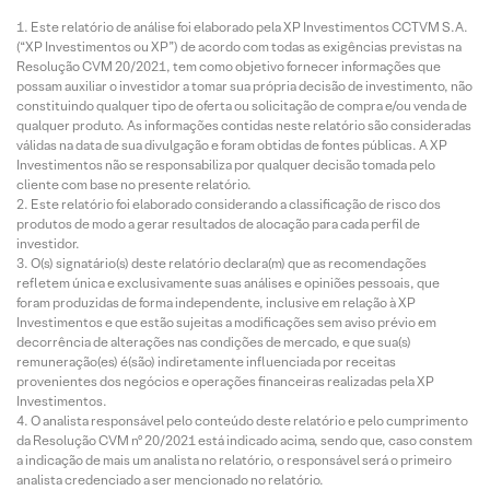
Este relatório de análise foi elaborado pela XP Investimentos CCTVM S.A.
(“XP Investimentos ou XP”) de acordo com todas as exigências previstas na
Resolução CVM 20/2021, tem como objetivo fornecer informações que
possam auxiliar o investidor a tomar sua própria decisão de investimento, não
constituindo qualquer tipo de oferta ou solicitação de compra e/ou venda de
qualquer produto. As informações contidas neste relatório são consideradas
válidas na data de sua divulgação e foram obtidas de fontes públicas. A XP
Investimentos não se responsabiliza por qualquer decisão tomada pelo
cliente com base no presente relatório.
Este relatório foi elaborado considerando a classificação de risco dos
produtos de modo a gerar resultados de alocação para cada perfil de
investidor.
O(s) signatário(s) deste relatório declara(m) que as recomendações
refletem única e exclusivamente suas análises e opiniões pessoais, que
foram produzidas de forma independente, inclusive em relação à XP
Investimentos e que estão sujeitas a modificações sem aviso prévio em
decorrência de alterações nas condições de mercado, e que sua(s)
remuneração(es) é(são) indiretamente influenciada por receitas
provenientes dos negócios e operações financeiras realizadas pela XP
Investimentos.
O analista responsável pelo conteúdo deste relatório e pelo cumprimento
da Resolução CVM nº 20/2021 está indicado acima, sendo que, caso constem
a indicação de mais um analista no relatório, o responsável será o primeiro
analista credenciado a ser mencionado no relatório.