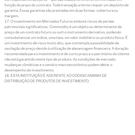
função do prazo do contrato. Toda transação a termo requer um depósito de
garantia. Essas garantias são prestadas em duas formas: cobertura ou
margem.
O investimento em Mercados Futuros embute riscos de perdas
patrimoniais significativos. Commodity é um objeto ou determinante de
preço de um contrato futuro ou outro instrumento derivativo, podendo
consubstanciar um índice, uma taxa, um valor mobiliário ou produto físico. É
um investimento de risco muito alto, que contempla a possibilidade de
oscilação de preço devido à utilização de alavancagem financeira. A duração
recomendada para o investimento é de curto prazo e o patrimônio do cliente
não está garantido neste tipo de produto. As condições de mercado,
mudanças climáticas e o cenário macroeconômico podem afetar o
desempenho do investimento.
ESTA INSTITUIÇÃO É ADERENTE AO CÓDIGO ANBIMA DE
DISTRIBUIÇÃO DE PRODUTOS DE INVESTIMENTO.