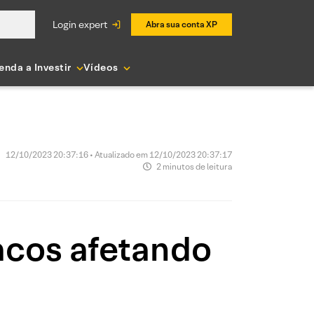
login expert
Abra sua conta XP
enda a Investir
Vídeos
12/10/2023 20:37:16 • Atualizado em 12/10/2023 20:37:17
2 minutos de leitura
acos afetando