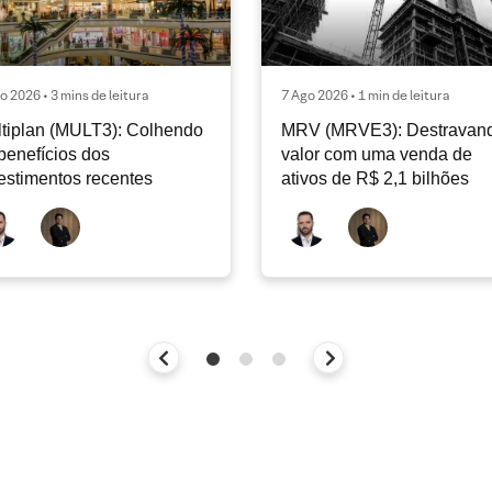
o 2026 • 3 mins de leitura
7 Ago 2026 • 1 min de leitura
tiplan (MULT3): Colhendo
MRV (MRVE3): Destravan
benefícios dos
valor com uma venda de
estimentos recentes
ativos de R$ 2,1 bilhões