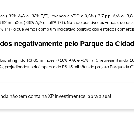
 (-32% A/A e -33% T/T), levando a VSO a 9,6% (-3,7 p.p. A/A e -3,8 
82 milhões (-66% A/A e -58% T/T). No lado positivo, as vendas de es
0% T/T), o que vemos como um indicativo positivo dos esforços comerci
tados negativamente pelo Parque da Cida
os, atingindo R$ 65 milhões (+18% A/A e -3% T/T), representando 18,
, prejudicados pelo impacto de R$ 15 milhões do projeto Parque da C
inda não tem conta na XP Investimentos, abra a sua!