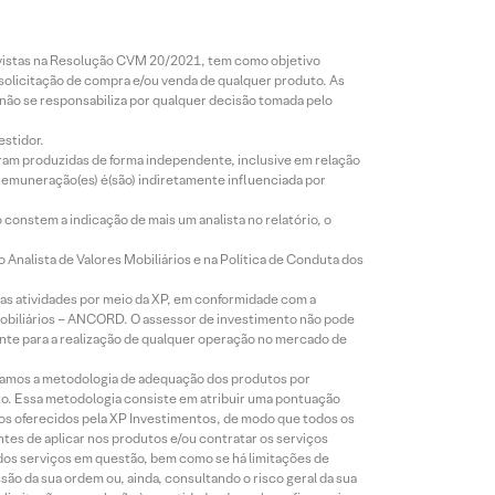
revistas na Resolução CVM 20/2021, tem como objetivo
 solicitação de compra e/ou venda de qualquer produto. As
 não se responsabiliza por qualquer decisão tomada pelo
estidor.
foram produzidas de forma independente, inclusive em relação
 remuneração(es) é(são) indiretamente influenciada por
constem a indicação de mais um analista no relatório, o
Analista de Valores Mobiliários e na Política de Conduta dos
s atividades por meio da XP, em conformidade com a
Mobiliários – ANCORD. O assessor de investimento não pode
iente para a realização de qualquer operação no mercado de
lizamos a metodologia de adequação dos produtos por
to. Essa metodologia consiste em atribuir uma pontuação
tos oferecidos pela XP Investimentos, de modo que todos os
ntes de aplicar nos produtos e/ou contratar os serviços
 dos serviços em questão, bem como se há limitações de
o da sua ordem ou, ainda, consultando o risco geral da sua