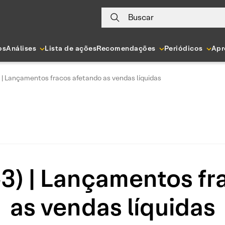
Buscar
os
Análises
Lista de ações
Recomendações
Periódicos
Apr
| Lançamentos fracos afetando as vendas líquidas
) | Lançamentos fr
as vendas líquidas