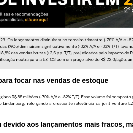
23. Os lançamentos diminuíram no terceiro trimestre (-79% A/A e -8
das (%Co) diminuíram significativamente (-32% A/A e -33% T/T), levan
 18,8% das vendas brutas (+2,6 p.p. T/T), prejudicados pelo impacto d
sificação neutra para a EZTC3 com um preço-alvo de R$ 22,0/ação, um
ara focar nas vendas de estoque
gindo R$ 85 milhões (-79% A/A e -82% T/T). Esse volume foi composto po
 Lindenberg, reforçando a crescente relevância da joint venture 
m devido aos lançamentos mais fracos, 