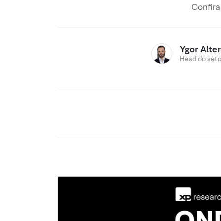
Confira
Ygor Alte
Head do setor