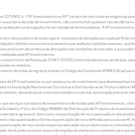
entos CCTVM S.A. (“XP Investimentos ou XP”) de acordo com todas as exigências p
r sua própria decisão de investimento, não constituindo qualquer tipo de oferta ou
s na data de sua divulgação e foram obtidas de fontes públicas. A XP Investimentos
e risco dos produtos de modo a gerar resultados de alocação para cada perfil de inv
mendações refletem única e exclusivamente suas análises e opiniões pessoais, que 
aviso prévio em decorrência de alterações nas condições de mercado, e que sua(s)
realizadas pela XP Investimentos.
lo cumprimento da Resolução CVM nº 20/2021 está indicado acima, sendo que, caso 
onado no relatório.
imento de todas as regras previstas no Código de Conduta da APIMEC Brasil para o 
ados da XP Investimentos ou por assessores de investimento que desempenham sua
os na Associação Nacional das Corretoras e Distribuidoras de Títulos e Valores 
de clientes, devendo atuar como intermediário e solicitar autorização prévia do cl
idor aos serviços e produtos de investimento oferecidos pela XP Investimentos, uti
 Suitability nº 01 e do Código ANBIMA de Distribuição de Produtos de Investimen
r, moderado e agressivo), bem como uma pontuação de risco para cada um dos produ
ntro das quantidades e limites da pontuação de risco definidas para o seu perfil. A
 sua pontuação de risco atual comporta a aplicação nos produtos e/ou a contratação
jada. Você pode consultar essas informações diretamente no momento da transmissã