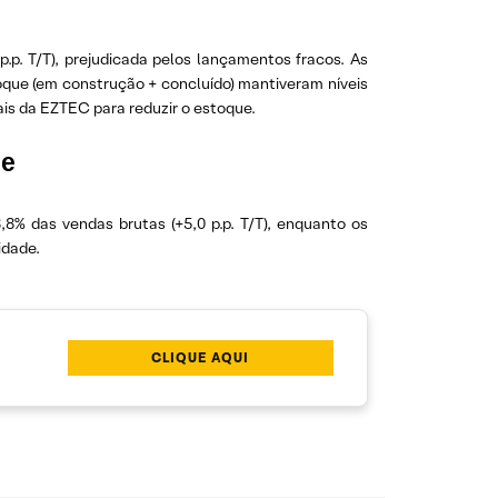
p.p. T/T), prejudicada pelos lançamentos fracos. As
toque (em construção + concluído) mantiveram níveis
ais da EZTEC para reduzir o estoque.
de
8% das vendas brutas (+5,0 p.p. T/T), enquanto os
idade.
CLIQUE AQUI