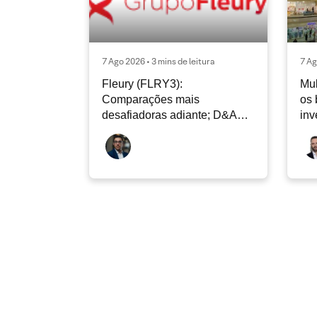
7 Ago 2026 • 3 mins de leitura
7 Ag
Fleury (FLRY3):
Mul
Comparações mais
os 
desafiadoras adiante; D&A
inv
deve permanecer nos níveis
atuais