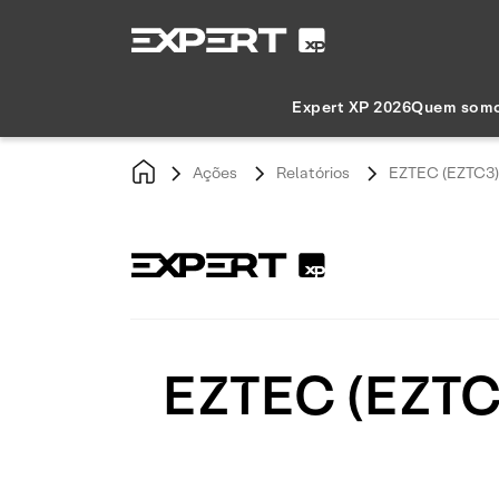
Expert XP 2026
Quem som
Ações
Relatórios
EZTEC (EZTC3) 
EZTEC (EZTC3