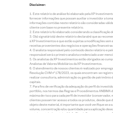
Disclaimer:
Este relatório de análise foi elaborado pela XP Investim
fornecer informações que possam auxiliar o investidor a toma
informações contidas neste relatório são consideradas válida
cliente com base no presente relatório.
Este relatório foi elaborado considerando a classificação d
O(s) signatário(s) deste relatório declara(m) que as reco
à XP Investimentos e que estão sujeitas a modificações sem 
receitas provenientes dos negócios e operações financeiras 
O analista responsável pelo conteúdo deste relatório e pe
responsável será o primeiro analista credenciado a ser menci
Os analistas da XP Investimentos estão obrigados ao cumpr
Analistas de Valores Mobiliários da XP Investimentos.
O atendimento de nossos clientes é realizado por empreg
Resolução CVM nº 178/2023, os quais encontram-se registrad
realizar consultoria, administração ou gestão de patrimônio 
capitais.
Para fins de verificação da adequação do perfil do invest
portfólio, nos termos das Regras e Procedimentos ANBIMA de
máxima de risco para cada perfil de investidor (conservado
clientes possam ter acesso a todos os produtos, desde que de
objeto deste material, é importante que você verifique se a
volume, concentração e/ou quantidade para a aplicação dese