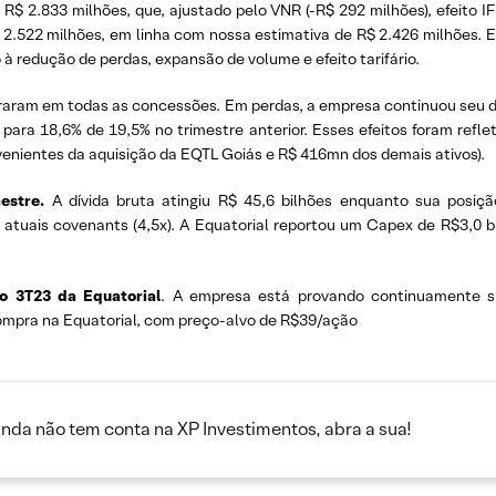
R$ 2.833 milhões, que, ajustado pelo VNR (-R$ 292 milhões), efeito I
$ 2.522 milhões, em linha com nossa estimativa de R$ 2.426 milhões.
à redução de perdas, expansão de volume e efeito tarifário.
ram em todas as concessões. Em perdas, a empresa continuou seu d
 para 18,6% de 19,5% no trimestre anterior. Esses efeitos foram ref
venientes da aquisição da EQTL Goiás e R$ 416mn dos demais ativos).
estre.
A dívida bruta atingiu R$ 45,6 bilhões enquanto sua posição
 atuais covenants (4,5x). A Equatorial reportou um Capex de R$3,0 
o 3T23 da Equatorial
. A empresa está provando continuamente s
mpra na Equatorial, com preço-alvo de R$39/ação
inda não tem conta na XP Investimentos, abra a sua!