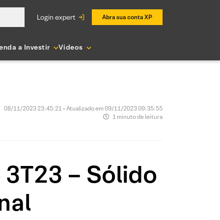
login expert
Abra sua conta XP
enda a Investir
Vídeos
08/11/2023 23:45:21 • Atualizado em 09/11/2023 09:35:55
1 minuto de leitura
 3T23 – Sólido
nal