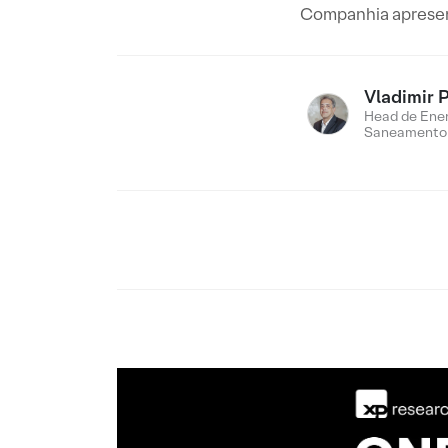
Companhia apresen
Vladimir 
Head de Ener
Saneamento