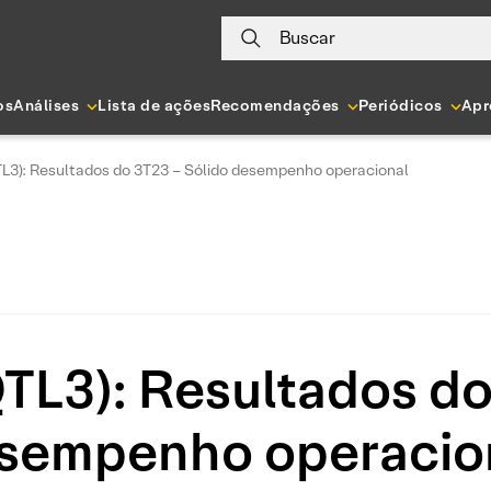
Buscar
os
Análises
Lista de ações
Recomendações
Periódicos
Apr
TL3): Resultados do 3T23 – Sólido desempenho operacional
QTL3): Resultados do
sempenho operacio