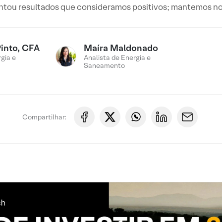
tou resultados que consideramos positivos; mantemos 
Pinto, CFA
Maíra Maldonado
gia e
Analista de Energia e
Saneamento
Compartilhar: