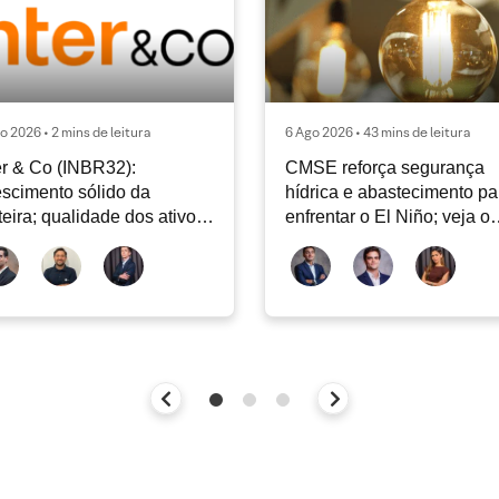
o 2026 • 2 mins de leitura
6 Ago 2026 • 43 mins de leitura
er & Co (INBR32):
CMSE reforça segurança
scimento sólido da
hídrica e abastecimento pa
teira; qualidade dos ativos
enfrentar o El Niño; veja o
tinua sendo o principal
Radar Energia XP | Agosto
bate