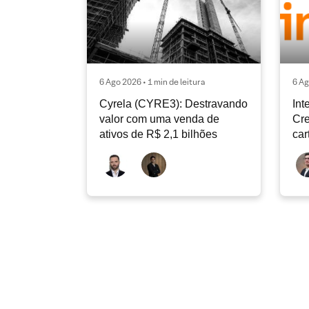
6 Ago 2026 • 1 min de leitura
6 Ag
Cyrela (CYRE3): Destravando
Int
valor com uma venda de
Cre
ativos de R$ 2,1 bilhões
car
con
de