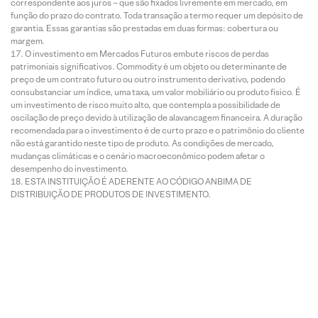
correspondente aos juros – que são fixados livremente em mercado, em
função do prazo do contrato. Toda transação a termo requer um depósito de
garantia. Essas garantias são prestadas em duas formas: cobertura ou
margem.
O investimento em Mercados Futuros embute riscos de perdas
patrimoniais significativos. Commodity é um objeto ou determinante de
preço de um contrato futuro ou outro instrumento derivativo, podendo
consubstanciar um índice, uma taxa, um valor mobiliário ou produto físico. É
um investimento de risco muito alto, que contempla a possibilidade de
oscilação de preço devido à utilização de alavancagem financeira. A duração
recomendada para o investimento é de curto prazo e o patrimônio do cliente
não está garantido neste tipo de produto. As condições de mercado,
mudanças climáticas e o cenário macroeconômico podem afetar o
desempenho do investimento.
ESTA INSTITUIÇÃO É ADERENTE AO CÓDIGO ANBIMA DE
DISTRIBUIÇÃO DE PRODUTOS DE INVESTIMENTO.