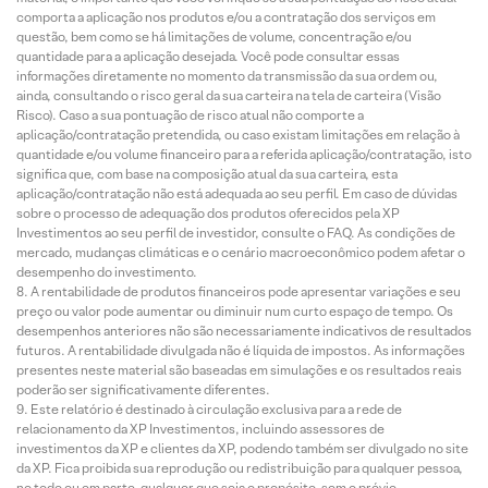
comporta a aplicação nos produtos e/ou a contratação dos serviços em
questão, bem como se há limitações de volume, concentração e/ou
quantidade para a aplicação desejada. Você pode consultar essas
informações diretamente no momento da transmissão da sua ordem ou,
ainda, consultando o risco geral da sua carteira na tela de carteira (Visão
Risco). Caso a sua pontuação de risco atual não comporte a
aplicação/contratação pretendida, ou caso existam limitações em relação à
quantidade e/ou volume financeiro para a referida aplicação/contratação, isto
significa que, com base na composição atual da sua carteira, esta
aplicação/contratação não está adequada ao seu perfil. Em caso de dúvidas
sobre o processo de adequação dos produtos oferecidos pela XP
Investimentos ao seu perfil de investidor, consulte o FAQ. As condições de
mercado, mudanças climáticas e o cenário macroeconômico podem afetar o
desempenho do investimento.
A rentabilidade de produtos financeiros pode apresentar variações e seu
preço ou valor pode aumentar ou diminuir num curto espaço de tempo. Os
desempenhos anteriores não são necessariamente indicativos de resultados
futuros. A rentabilidade divulgada não é líquida de impostos. As informações
presentes neste material são baseadas em simulações e os resultados reais
poderão ser significativamente diferentes.
Este relatório é destinado à circulação exclusiva para a rede de
relacionamento da XP Investimentos, incluindo assessores de
investimentos da XP e clientes da XP, podendo também ser divulgado no site
da XP. Fica proibida sua reprodução ou redistribuição para qualquer pessoa,
no todo ou em parte, qualquer que seja o propósito, sem o prévio