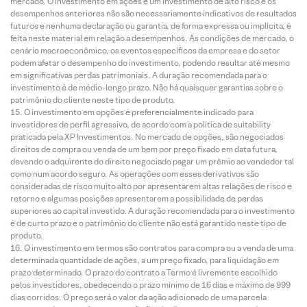
mercado. O investimento em ações é um investimento de alto risco e os
desempenhos anteriores não são necessariamente indicativos de resultados
futuros e nenhuma declaração ou garantia, de forma expressa ou implícita, é
feita neste material em relação a desempenhos. As condições de mercado, o
cenário macroeconômico, os eventos específicos da empresa e do setor
podem afetar o desempenho do investimento, podendo resultar até mesmo
em significativas perdas patrimoniais. A duração recomendada para o
investimento é de médio-longo prazo. Não há quaisquer garantias sobre o
patrimônio do cliente neste tipo de produto.
O investimento em opções é preferencialmente indicado para
investidores de perfil agressivo, de acordo com a política de suitability
praticada pela XP Investimentos. No mercado de opções, são negociados
direitos de compra ou venda de um bem por preço fixado em data futura,
devendo o adquirente do direito negociado pagar um prêmio ao vendedor tal
como num acordo seguro. As operações com esses derivativos são
consideradas de risco muito alto por apresentarem altas relações de risco e
retorno e algumas posições apresentarem a possibilidade de perdas
superiores ao capital investido. A duração recomendada para o investimento
é de curto prazo e o patrimônio do cliente não está garantido neste tipo de
produto.
O investimento em termos são contratos para compra ou a venda de uma
determinada quantidade de ações, a um preço fixado, para liquidação em
prazo determinado. O prazo do contrato a Termo é livremente escolhido
pelos investidores, obedecendo o prazo mínimo de 16 dias e máximo de 999
dias corridos. O preço será o valor da ação adicionado de uma parcela