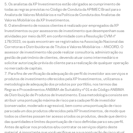
Os analistas da XP Investimentos estão obrigados ao cumprimento de
todas as regras previstas no Código de Conduta da APIMEC Brasil para o
Analista de Valores Mobiliários e na Política de Conduta dos Analistas de
Valores Mobiliários da XP Investimentos.
O atendimento de nossos clientes é realizado por empregados da XP
Investimentos ou por assessores de investimento que desempenham suas
atividades por meio da XP, em conformidade com a Resolução CVM nº
178/2023, os quais encontram-se registrados na Associação Nacional das
Corretoras e Distribuidoras de Títulos e Valores Mobiliários – ANCORD. O
assessor de investimento não pode realizar consultoria, administração ou
gestão de patrimônio de clientes, devendo atuar como intermediário e
solicitar autorização prévia do cliente para a realização de qualquer operação
no mercado de capitais.
Para fins de verificação da adequação do perfil do investidor aos serviços e
produtos de investimento oferecidos pela XP Investimentos, utilizamos a
metodologia de adequação dos produtos por portfólio, nos termos das
Regras e Procedimentos ANBIMA de Suitability nº 01 e do Código ANBIMA
de Distribuição de Produtos de Investimento. Essa metodologia consiste em
atribuir uma pontuação máxima de risco para cada perfil de investidor
(conservador, moderado e agressivo), bem como uma pontuação de risco
para cada um dos produtos oferecidos pela XP Investimentos, de modo que
todos os clientes possam ter acesso a todos os produtos, desde que dentro
das quantidades e limites da pontuação de risco definidas para o seu perfil.
Antes de aplicar nos produtos e/ou contratar os serviços objeto deste
material, é importante que você verifique se a sua pontuação de risco atual