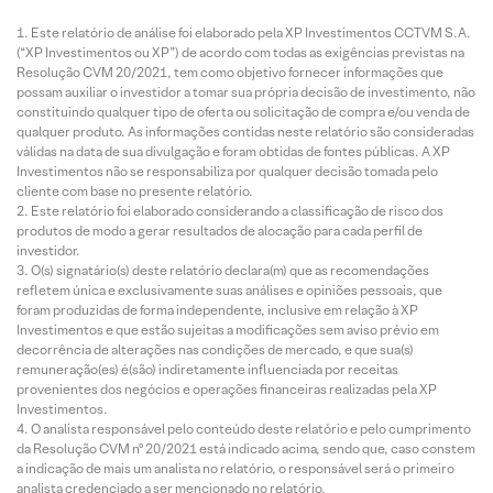
Este relatório de análise foi elaborado pela XP Investimentos CCTVM S.A.
(“XP Investimentos ou XP”) de acordo com todas as exigências previstas na
Resolução CVM 20/2021, tem como objetivo fornecer informações que
possam auxiliar o investidor a tomar sua própria decisão de investimento, não
constituindo qualquer tipo de oferta ou solicitação de compra e/ou venda de
qualquer produto. As informações contidas neste relatório são consideradas
válidas na data de sua divulgação e foram obtidas de fontes públicas. A XP
Investimentos não se responsabiliza por qualquer decisão tomada pelo
cliente com base no presente relatório.
Este relatório foi elaborado considerando a classificação de risco dos
produtos de modo a gerar resultados de alocação para cada perfil de
investidor.
O(s) signatário(s) deste relatório declara(m) que as recomendações
refletem única e exclusivamente suas análises e opiniões pessoais, que
foram produzidas de forma independente, inclusive em relação à XP
Investimentos e que estão sujeitas a modificações sem aviso prévio em
decorrência de alterações nas condições de mercado, e que sua(s)
remuneração(es) é(são) indiretamente influenciada por receitas
provenientes dos negócios e operações financeiras realizadas pela XP
Investimentos.
O analista responsável pelo conteúdo deste relatório e pelo cumprimento
da Resolução CVM nº 20/2021 está indicado acima, sendo que, caso constem
a indicação de mais um analista no relatório, o responsável será o primeiro
analista credenciado a ser mencionado no relatório.