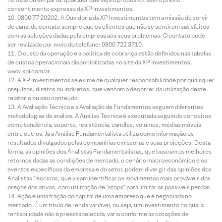
consentimento expresso da XP Investimentos.
0800 77 20202. A Ouvidoria da XP Investimentos tem a missão de servir
de canal de contato sempre que os clientes que não se sentirem satisfeitos
com as soluções dadas pela empresa aos seus problemas. O contato pode
ser realizado por meio do telefone: 0800 722 3710.
O custo da operação e a política de cobrança estão definidos nas tabelas
de custos operacionais disponibilizadas no site da XP Investimentos:
www.xpi.com.br.
A XP Investimentos se exime de qualquer responsabilidade por quaisquer
prejuízos, diretos ou indiretos, que venham a decorrer da utilização deste
relatório ou seu conteúdo.
A Avaliação Técnica e a Avaliação de Fundamentos seguem diferentes
metodologias de análise. A Análise Técnica é executada seguindo conceitos
como tendência, suporte, resistência, candles, volumes, médias móveis
entre outros. Já a Análise Fundamentalista utiliza como informação os
resultados divulgados pelas companhias emissoras e suas projeções. Desta
forma, as opiniões dos Analistas Fundamentalistas, que buscam os melhores
retornos dadas as condições de mercado, o cenário macroeconômico e os
eventos específicos da empresa e do setor, podem divergir das opiniões dos
Analistas Técnicos, que visam identificar os movimentos mais prováveis dos
preços dos ativos, com utilização de “stops” para limitar as possíveis perdas.
Ação é uma fração do capital de uma empresa que é negociada no
mercado. É um título de renda variável, ou seja, um investimento no qual a
rentabilidade não é preestabelecida, varia conforme as cotações de