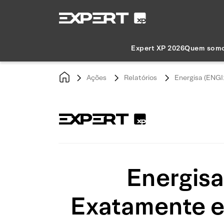
Expert XP 2026
Quem som
Ações
Relatórios
Energisa (ENGI
Energisa
Exatamente e