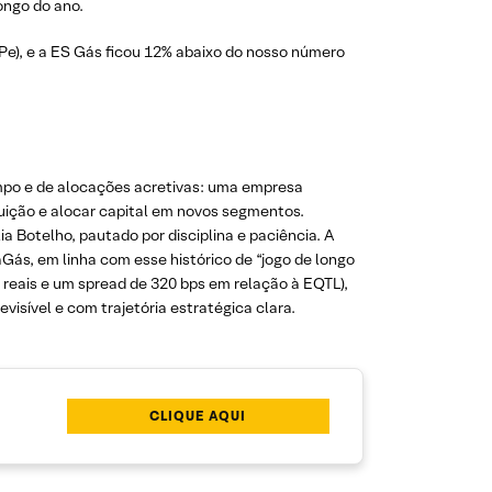
ongo do ano.
Pe), e a ES Gás ficou 12% abaixo do nosso número
empo e de alocações acretivas: uma empresa
ibuição e alocar capital em novos segmentos.
Botelho, pautado por disciplina e paciência. A
aGás, em linha com esse histórico de “jogo de longo
 reais e um spread de 320 bps em relação à EQTL),
sível e com trajetória estratégica clara.
CLIQUE AQUI