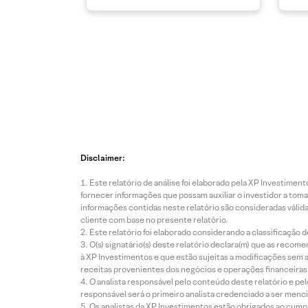
Disclaimer:
Este relatório de análise foi elaborado pela XP Investim
fornecer informações que possam auxiliar o investidor a toma
informações contidas neste relatório são consideradas válida
cliente com base no presente relatório.
Este relatório foi elaborado considerando a classificação d
O(s) signatário(s) deste relatório declara(m) que as reco
à XP Investimentos e que estão sujeitas a modificações sem 
receitas provenientes dos negócios e operações financeiras 
O analista responsável pelo conteúdo deste relatório e pe
responsável será o primeiro analista credenciado a ser menci
Os analistas da XP Investimentos estão obrigados ao cumpr