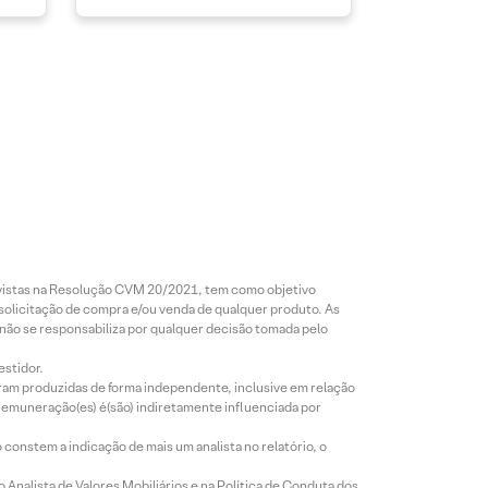
revistas na Resolução CVM 20/2021, tem como objetivo
 solicitação de compra e/ou venda de qualquer produto. As
 não se responsabiliza por qualquer decisão tomada pelo
estidor.
foram produzidas de forma independente, inclusive em relação
 remuneração(es) é(são) indiretamente influenciada por
constem a indicação de mais um analista no relatório, o
Analista de Valores Mobiliários e na Política de Conduta dos