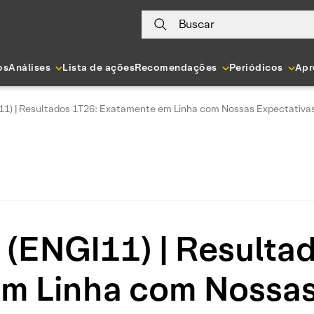
Buscar
os
Análises
Lista de ações
Recomendações
Periódicos
Apr
11) | Resultados 1T26: Exatamente em Linha com Nossas Expectativa
 (ENGI11) | Resulta
m Linha com Nossas