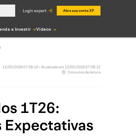
login expert
Abra sua conta XP
enda a Investir
Vídeos
s
12/05/2026 07:08:10 • Atualizado em 12/05/2026 07:08:12
3 minutos de leitura
dos 1T26:
 Expectativas