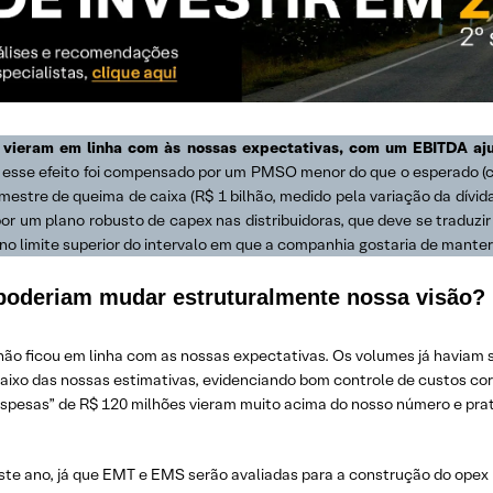
6 vieram em linha com às nossas expectativas, com um EBITDA aj
s esse efeito foi compensado por um PMSO menor do que o esperado (c
imestre de queima de caixa (R$ 1 bilhão, medido pela variação da dívida
 um plano robusto de capex nas distribuidoras, que deve se traduzir
o limite superior do intervalo em que a companhia gostaria de mante
poderiam mudar estruturalmente nossa visão?
lhão ficou em linha com as nossas expectativas. Os volumes já haviam si
ixo das nossas estimativas, evidenciando bom controle de custos cor
despesas” de R$ 120 milhões vieram muito acima do nosso número e p
te ano, já que EMT e EMS serão avaliadas para a construção do opex 