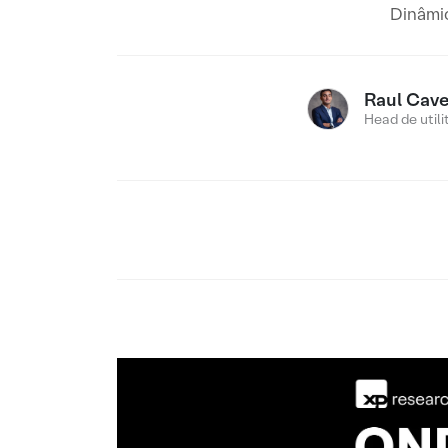
Dinâmi
Raul Cav
Head de utili