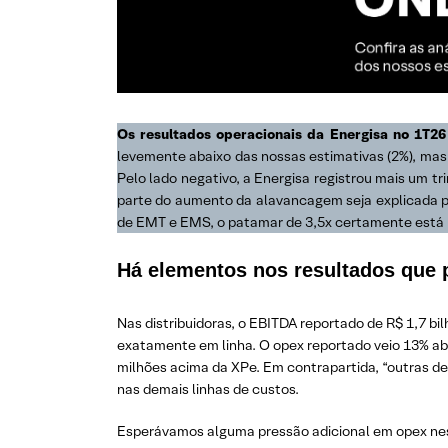
Os resultados operacionais da Energisa no 1T2
levemente abaixo das nossas estimativas (2%), ma
Pelo lado negativo, a Energisa registrou mais um tr
parte do aumento da alavancagem seja explicada por
de EMT e EMS, o patamar de 3,5x certamente está n
Há elementos nos resultados que 
Nas distribuidoras, o EBITDA reportado de R$ 1,7 bi
exatamente em linha. O opex reportado veio 13% aba
milhões acima da XPe. Em contrapartida, “outras 
nas demais linhas de custos.
Esperávamos alguma pressão adicional em opex nes