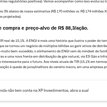
trias regulatórias positivas). Vamos acompanhar como isso evolui ao l
o 3% abaixo da nossa estimativa (R$ 170 milhões vs. R$ 174 milhões X
s projetados).
compra e preço-alvo de R$ 88,3/ação.
R real de 15,1%. A ENGI é mais uma história que ilustra o poder do t
que se tornou um negócio de múltiplos bilhões ao gerir ativos de distr
uito bem-sucedido, o alinhamento da ENGI vem do mindset da família 
s e uma nova frente em distribuição de gás natural, via ES Gás e Infr
interessante para o futuro. Aos níveis atuais de TIR (15,1% em termos
ção à queda de juros/melhora do cenário macro, em uma empresa previ
inda não tem conta na XP Investimentos, abra a sua!