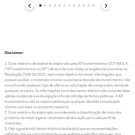
Disclaimer:
Este relatório de análise foi elaborado pela XP Investimentos CCTVM S.A.
(“XP Investimentos ou XP”) de acordo com todas as exigências previstas na
Resolução CVM 20/2021, tem como objetivo fornecer informações que
possam auxiliar o investidor a tomar sua própria decisão de investimento, não
constituindo qualquer tipo de oferta ou solicitação de compra e/ou venda de
qualquer produto. As informações contidas neste relatório são consideradas
válidas na data de sua divulgação e foram obtidas de fontes públicas. A XP
Investimentos não se responsabiliza por qualquer decisão tomada pelo
cliente com base no presente relatório.
Este relatório foi elaborado considerando a classificação de risco dos
produtos de modo a gerar resultados de alocação para cada perfil de
investidor.
O(s) signatário(s) deste relatório declara(m) que as recomendações
refletem única e exclusivamente suas análises e opiniões pessoais, que