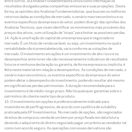
entre outros. Já a Análise Fundamentalista utiliza como informação os
resultados divulgados pelas companhias emissoras e suas projeções. Desta
forma, as opiniões dos Analistas Fundamentalistas, que buscam os melhores
retornos dadas as condições de mercado, o cenário macroeconômico e os
eventos específicos da empresa e do setor, podem divergir das opiniões dos
Analistas Técnicos, que visam identificar os movimentos mais prováveis dos
preços dos ativos, com utilização de “stops” para limitar as possíveis perdas.
Ação é uma fração do capital de uma empresa que é negociada no
mercado. É um título de renda variável, ou seja, um investimento no qual a
rentabilidade não é preestabelecida, varia conforme as cotações de
mercado. O investimento em ações é um investimento de alto risco e os
desempenhos anteriores não são necessariamente indicativos de resultados
futuros e nenhuma declaração ou garantia, de forma expressa ou implícita, é
feita neste material em relação a desempenhos. As condições de mercado, o
cenário macroeconômico, os eventos específicos da empresa e do setor
podem afetar o desempenho do investimento, podendo resultar até mesmo
em significativas perdas patrimoniais. A duração recomendada para o
investimento é de médio-longo prazo. Não há quaisquer garantias sobre o
patrimônio do cliente neste tipo de produto.
O investimento em opções é preferencialmente indicado para
investidores de perfil agressivo, de acordo com a política de suitability
praticada pela XP Investimentos. No mercado de opções, são negociados
direitos de compra ou venda de um bem por preço fixado em data futura,
devendo o adquirente do direito negociado pagar um prêmio ao vendedor tal
como num acordo seguro. As operações com esses derivativos são