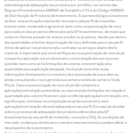
metodologia de adequação dos produtos por portfólio, nos termos das
Regras e Procedimentos ANBIMA de Suitability nº 01 e do Código ANBIMA
de Distribuição de Produtos de Investimento. Essa metodologia consiste em
atribuir uma pontuação máxima de risco para cada perfil de investidor
(conservador, moderado e agressivo), bem como uma pontuação de risco
para cada um dos produtos oferecidos pela XP Investimentos, de modo que
todos os clientes possam ter acesso a todos os produtos, desde que dentro
das quantidades e limites da pontuação de risco definidas para o seu perfil.
Antes de aplicar nos produtos e/ou contratar os serviços objeto deste
material, é importante que você verifique se a sua pontuação de risco atual
comporta a aplicação nos produtos e/ou a contratação dos serviços em
questão, bem como se há limitações de volume, concentração e/ou
quantidade para a aplicação desejada. Você pode consultar essas
informações diretamente no momento da transmissão da sua ordem ou,
ainda, consultando o risco geral da sua carteira na tela de carteira (Visão
Risco). Caso a sua pontuação de risco atual não comporte a
aplicação/contratação pretendida, ou caso existam limitações em relação à
quantidade e/ou volume financeiro para a referida aplicação/contratação, isto
significa que, com base na composição atual da sua carteira, esta
aplicação/contratação não está adequada ao seu perfil. Em caso de dúvidas
sobre o processo de adequação dos produtos oferecidos pela XP
Investimentos ao seu perfil de investidor, consulte o FAQ. As condições de
mercado, mudanças climáticas e o cenário macroeconômico podem afetar o
desempenho do investimento.