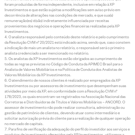
foram produzidas de forma independente, inclusive em relação à XP
Investimentos e que estão sujeitas a modificações sem aviso prévio em
decorrência de alterações nas condições de mercado, e que sua(s)
remuneração(es) é(são) indiretamente influenciada por receitas
provenientes dos negócios e operações financeiras realizadas pela XP
Investimentos.
O analista responsável pelo conteúdo deste relatório e pelo cumprimento
da Resolução CVM nº 20/2021 está indicado acima, sendo que, caso constem
a indicação de mais um analista no relatório, o responsável será o primeiro
analista credenciado a ser mencionado no relatório.
Os analistas da XP Investimentos estão obrigados ao cumprimento de
todas as regras previstas no Código de Conduta da APIMEC Brasil para o
Analista de Valores Mobiliários e na Política de Conduta dos Analistas de
Valores Mobiliários da XP Investimentos.
O atendimento de nossos clientes é realizado por empregados da XP
Investimentos ou por assessores de investimento que desempenham suas
atividades por meio da XP, em conformidade com a Resolução CVM nº
178/2023, os quais encontram-se registrados na Associação Nacional das
Corretoras e Distribuidoras de Títulos e Valores Mobiliários – ANCORD. O
assessor de investimento não pode realizar consultoria, administração ou
gestão de patrimônio de clientes, devendo atuar como intermediário e
solicitar autorização prévia do cliente para a realização de qualquer operação
no mercado de capitais.
Para fins de verificação da adequação do perfil do investidor aos serviços e
produtos de investimento oferecidos pela XP Investimentos, utilizamos a