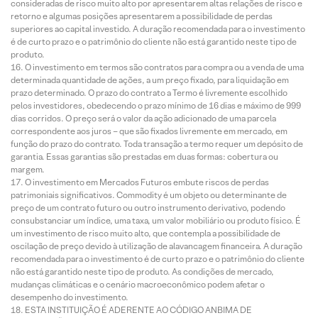
consideradas de risco muito alto por apresentarem altas relações de risco e
retorno e algumas posições apresentarem a possibilidade de perdas
superiores ao capital investido. A duração recomendada para o investimento
é de curto prazo e o patrimônio do cliente não está garantido neste tipo de
produto.
O investimento em termos são contratos para compra ou a venda de uma
determinada quantidade de ações, a um preço fixado, para liquidação em
prazo determinado. O prazo do contrato a Termo é livremente escolhido
pelos investidores, obedecendo o prazo mínimo de 16 dias e máximo de 999
dias corridos. O preço será o valor da ação adicionado de uma parcela
correspondente aos juros – que são fixados livremente em mercado, em
função do prazo do contrato. Toda transação a termo requer um depósito de
garantia. Essas garantias são prestadas em duas formas: cobertura ou
margem.
O investimento em Mercados Futuros embute riscos de perdas
patrimoniais significativos. Commodity é um objeto ou determinante de
preço de um contrato futuro ou outro instrumento derivativo, podendo
consubstanciar um índice, uma taxa, um valor mobiliário ou produto físico. É
um investimento de risco muito alto, que contempla a possibilidade de
oscilação de preço devido à utilização de alavancagem financeira. A duração
recomendada para o investimento é de curto prazo e o patrimônio do cliente
não está garantido neste tipo de produto. As condições de mercado,
mudanças climáticas e o cenário macroeconômico podem afetar o
desempenho do investimento.
ESTA INSTITUIÇÃO É ADERENTE AO CÓDIGO ANBIMA DE