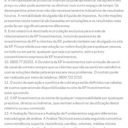
A rentabilidade de produtos financeiros pode apresentar variações e seu
preço ou valor pode aumentar ou diminuir num curto espaço de tempo. Os
desempenhos anteriores não são necessariamente indicativos de resultados
futuros. A rentabilidade divulgada não é líquida de impostos. As informações
presentes neste material são baseadas em simulações e os resultados reais
poderão ser significativamente diferentes.
Este relatório é destinado à circulação exclusiva para a rede de
relacionamento da XP Investimentos, incluindo assessores de
investimentos da XP e clientes da XP, podendo também ser divulgado no site
da XP. Fica proibida sua reprodução ou redistribuição para qualquer pessoa,
no todo ou em parte, qualquer que seja o propósito, sem o prévio
consentimento expresso da XP Investimentos.
0800 77 20202. A Ouvidoria da XP Investimentos tem a missão de servir
de canal de contato sempre que os clientes que não se sentirem satisfeitos
com as soluções dadas pela empresa aos seus problemas. O contato pode
ser realizado por meio do telefone: 0800 722 3710.
O custo da operação e a política de cobrança estão definidos nas tabelas
de custos operacionais disponibilizadas no site da XP Investimentos:
www.xpi.com.br.
A XP Investimentos se exime de qualquer responsabilidade por quaisquer
prejuízos, diretos ou indiretos, que venham a decorrer da utilização deste
relatório ou seu conteúdo.
A Avaliação Técnica e a Avaliação de Fundamentos seguem diferentes
metodologias de análise. A Análise Técnica é executada seguindo conceitos
como tendência, suporte, resistência, candles, volumes, médias móveis