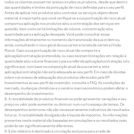
todos os clientes possam ter acesso a todos os produtos, desde que dentro
das quantidades e limites da pontuação de risco definidas para o seu perfil.
Antes de aplicar nos produtos e/ou contratar os serviços objeto deste
material, é importante que você verifique se a sua pontuação de risco atual
comporta a aplicação nos produtos e/ou a contratação dos serviços em
questão, bem como se há limitações de volume, concentração e/ou
quantidade para a aplicação desejada. Você pode consultar essas
informações diretamente no momento da transmissão da sua ordem ou,
ainda, consultando o risco geral da sua carteira na tela de carteira (Visão
Risco). Caso a sua pontuação de risco atual não comporte a
aplicação/contratação pretendida, ou caso existam limitações em relação à
quantidade e/ou volume financeiro para a referida aplicação/contratação, isto
significa que, com base na composição atual da sua carteira, esta
aplicação/contratação não está adequada ao seu perfil. Em caso de dúvidas
sobre o processo de adequação dos produtos oferecidos pela XP
Investimentos ao seu perfil de investidor, consulte o FAQ. As condições de
mercado, mudanças climáticas e o cenário macroeconômico podem afetar o
desempenho do investimento.
A rentabilidade de produtos financeiros pode apresentar variações e seu
preço ou valor pode aumentar ou diminuir num curto espaço de tempo. Os
desempenhos anteriores não são necessariamente indicativos de resultados
futuros. A rentabilidade divulgada não é líquida de impostos. As informações
presentes neste material são baseadas em simulações e os resultados reais
poderão ser significativamente diferentes.
Este relatório é destinado à circulação exclusiva para a rede de