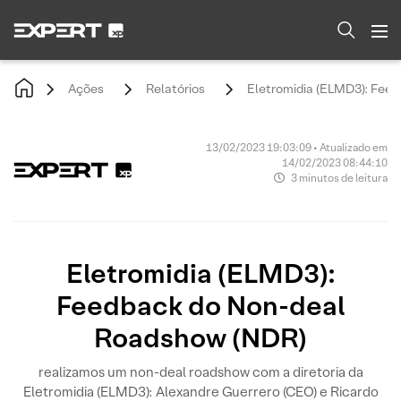
Ações
Relatórios
Eletromidia (ELMD3): Fee
13/02/2023 19:03:09 • Atualizado em
14/02/2023 08:44:10
3 minutos de leitura
Eletromidia (ELMD3):
Feedback do Non-deal
Roadshow (NDR)
realizamos um non-deal roadshow com a diretoria da
Eletromidia (ELMD3): Alexandre Guerrero (CEO) e Ricardo