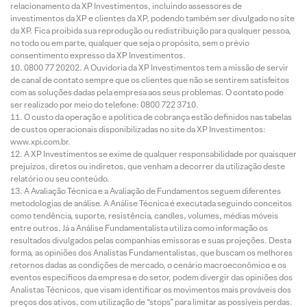
relacionamento da XP Investimentos, incluindo assessores de
investimentos da XP e clientes da XP, podendo também ser divulgado no site
da XP. Fica proibida sua reprodução ou redistribuição para qualquer pessoa,
no todo ou em parte, qualquer que seja o propósito, sem o prévio
consentimento expresso da XP Investimentos.
0800 77 20202. A Ouvidoria da XP Investimentos tem a missão de servir
de canal de contato sempre que os clientes que não se sentirem satisfeitos
com as soluções dadas pela empresa aos seus problemas. O contato pode
ser realizado por meio do telefone: 0800 722 3710.
O custo da operação e a política de cobrança estão definidos nas tabelas
de custos operacionais disponibilizadas no site da XP Investimentos:
www.xpi.com.br.
A XP Investimentos se exime de qualquer responsabilidade por quaisquer
prejuízos, diretos ou indiretos, que venham a decorrer da utilização deste
relatório ou seu conteúdo.
A Avaliação Técnica e a Avaliação de Fundamentos seguem diferentes
metodologias de análise. A Análise Técnica é executada seguindo conceitos
como tendência, suporte, resistência, candles, volumes, médias móveis
entre outros. Já a Análise Fundamentalista utiliza como informação os
resultados divulgados pelas companhias emissoras e suas projeções. Desta
forma, as opiniões dos Analistas Fundamentalistas, que buscam os melhores
retornos dadas as condições de mercado, o cenário macroeconômico e os
eventos específicos da empresa e do setor, podem divergir das opiniões dos
Analistas Técnicos, que visam identificar os movimentos mais prováveis dos
preços dos ativos, com utilização de “stops” para limitar as possíveis perdas.