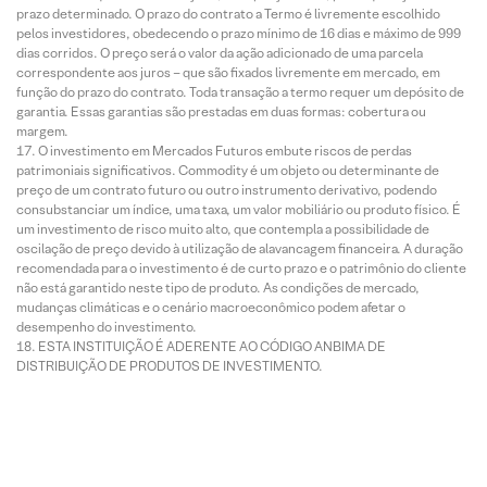
prazo determinado. O prazo do contrato a Termo é livremente escolhido
pelos investidores, obedecendo o prazo mínimo de 16 dias e máximo de 999
dias corridos. O preço será o valor da ação adicionado de uma parcela
correspondente aos juros – que são fixados livremente em mercado, em
função do prazo do contrato. Toda transação a termo requer um depósito de
garantia. Essas garantias são prestadas em duas formas: cobertura ou
margem.
O investimento em Mercados Futuros embute riscos de perdas
patrimoniais significativos. Commodity é um objeto ou determinante de
preço de um contrato futuro ou outro instrumento derivativo, podendo
consubstanciar um índice, uma taxa, um valor mobiliário ou produto físico. É
um investimento de risco muito alto, que contempla a possibilidade de
oscilação de preço devido à utilização de alavancagem financeira. A duração
recomendada para o investimento é de curto prazo e o patrimônio do cliente
não está garantido neste tipo de produto. As condições de mercado,
mudanças climáticas e o cenário macroeconômico podem afetar o
desempenho do investimento.
ESTA INSTITUIÇÃO É ADERENTE AO CÓDIGO ANBIMA DE
DISTRIBUIÇÃO DE PRODUTOS DE INVESTIMENTO.