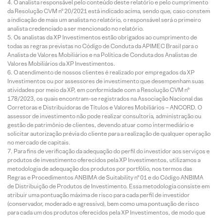
O analista responsável pelo conteúdo deste relatório e pelo cumprimento
da Resolução CVM nº 20/2021 está indicado acima, sendo que, caso constem
a indicação de mais um analista no relatório, o responsável será o primeiro
analista credenciado a ser mencionado no relatório.
Os analistas da XP Investimentos estão obrigados ao cumprimento de
todas as regras previstas no Código de Conduta da APIMEC Brasil para o
Analista de Valores Mobiliários e na Política de Conduta dos Analistas de
Valores Mobiliários da XP Investimentos.
O atendimento de nossos clientes é realizado por empregados da XP
Investimentos ou por assessores de investimento que desempenham suas
atividades por meio da XP, em conformidade com a Resolução CVM nº
178/2023, os quais encontram-se registrados na Associação Nacional das
Corretoras e Distribuidoras de Títulos e Valores Mobiliários – ANCORD. O
assessor de investimento não pode realizar consultoria, administração ou
gestão de patrimônio de clientes, devendo atuar como intermediário e
solicitar autorização prévia do cliente para a realização de qualquer operação
no mercado de capitais.
Para fins de verificação da adequação do perfil do investidor aos serviços e
produtos de investimento oferecidos pela XP Investimentos, utilizamos a
metodologia de adequação dos produtos por portfólio, nos termos das
Regras e Procedimentos ANBIMA de Suitability nº 01 e do Código ANBIMA
de Distribuição de Produtos de Investimento. Essa metodologia consiste em
atribuir uma pontuação máxima de risco para cada perfil de investidor
(conservador, moderado e agressivo), bem como uma pontuação de risco
para cada um dos produtos oferecidos pela XP Investimentos, de modo que