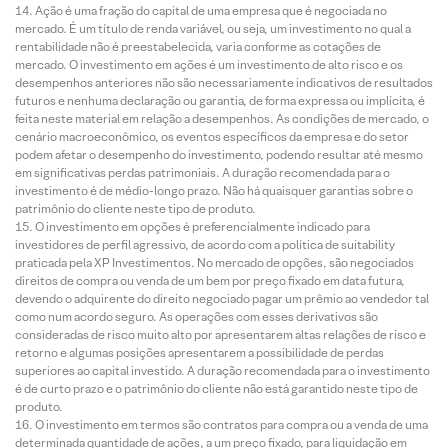
Ação é uma fração do capital de uma empresa que é negociada no
mercado. É um título de renda variável, ou seja, um investimento no qual a
rentabilidade não é preestabelecida, varia conforme as cotações de
mercado. O investimento em ações é um investimento de alto risco e os
desempenhos anteriores não são necessariamente indicativos de resultados
futuros e nenhuma declaração ou garantia, de forma expressa ou implícita, é
feita neste material em relação a desempenhos. As condições de mercado, o
cenário macroeconômico, os eventos específicos da empresa e do setor
podem afetar o desempenho do investimento, podendo resultar até mesmo
em significativas perdas patrimoniais. A duração recomendada para o
investimento é de médio-longo prazo. Não há quaisquer garantias sobre o
patrimônio do cliente neste tipo de produto.
O investimento em opções é preferencialmente indicado para
investidores de perfil agressivo, de acordo com a política de suitability
praticada pela XP Investimentos. No mercado de opções, são negociados
direitos de compra ou venda de um bem por preço fixado em data futura,
devendo o adquirente do direito negociado pagar um prêmio ao vendedor tal
como num acordo seguro. As operações com esses derivativos são
consideradas de risco muito alto por apresentarem altas relações de risco e
retorno e algumas posições apresentarem a possibilidade de perdas
superiores ao capital investido. A duração recomendada para o investimento
é de curto prazo e o patrimônio do cliente não está garantido neste tipo de
produto.
O investimento em termos são contratos para compra ou a venda de uma
determinada quantidade de ações, a um preço fixado, para liquidação em