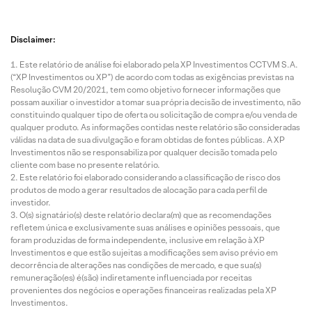
Disclaimer:
Este relatório de análise foi elaborado pela XP Investimentos CCTVM S.A.
(“XP Investimentos ou XP”) de acordo com todas as exigências previstas na
Resolução CVM 20/2021, tem como objetivo fornecer informações que
possam auxiliar o investidor a tomar sua própria decisão de investimento, não
constituindo qualquer tipo de oferta ou solicitação de compra e/ou venda de
qualquer produto. As informações contidas neste relatório são consideradas
válidas na data de sua divulgação e foram obtidas de fontes públicas. A XP
Investimentos não se responsabiliza por qualquer decisão tomada pelo
cliente com base no presente relatório.
Este relatório foi elaborado considerando a classificação de risco dos
produtos de modo a gerar resultados de alocação para cada perfil de
investidor.
O(s) signatário(s) deste relatório declara(m) que as recomendações
refletem única e exclusivamente suas análises e opiniões pessoais, que
foram produzidas de forma independente, inclusive em relação à XP
Investimentos e que estão sujeitas a modificações sem aviso prévio em
decorrência de alterações nas condições de mercado, e que sua(s)
remuneração(es) é(são) indiretamente influenciada por receitas
provenientes dos negócios e operações financeiras realizadas pela XP
Investimentos.