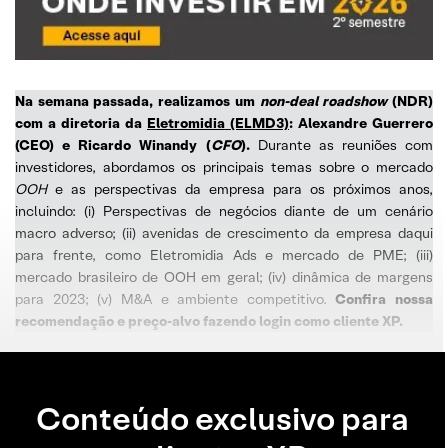
Na semana passada, realizamos um
non-deal roadshow
(NDR)
com a diretoria da
Eletromidia (ELMD3)
: Alexandre Guerrero
(CEO) e Ricardo Winandy (
CFO
).
Durante as reuniões com
investidores, abordamos os principais temas sobre o mercado
OOH
e as perspectivas da empresa para os próximos anos,
incluindo: (i) Perspectivas de negócios diante de um cenário
macro adverso; (ii) avenidas de crescimento da empresa daqui
para frente, como Eletromidia Ads e mercado de PME; (iii)
mercado brasileiro de OOH em geral; (iv) dinâmica de margens
para 2023; (v) M&A e ambiente competitivo.
Confira nossa
recomendação e preço-alvo fazendo login como cliente XP.
Conteúdo exclusivo para