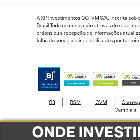
A XP Investimentos CCTVM S/A, inscrita sob o
Brasil.Toda comunicação através de rede mund
ordens ou a recepção de informações atualiza
falha de serviços disponibilizados por tercei
B3
BSM
CVM
Corres
Cambiais
Este site usa c