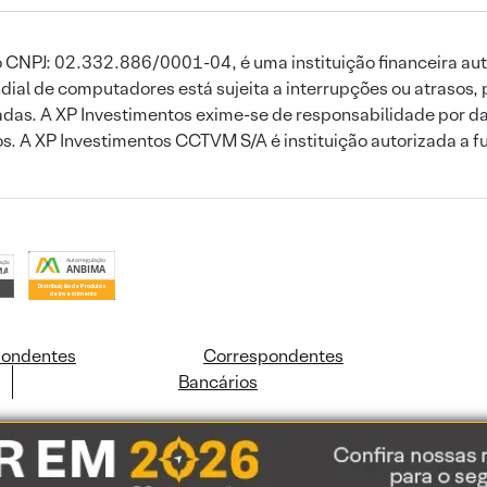
 CNPJ: 02.332.886/0001-04, é uma instituição financeira aut
ial de computadores está sujeita a interrupções ou atrasos, 
das. A XP Investimentos exime-se de responsabilidade por dan
ros. A XP Investimentos CCTVM S/A é instituição autorizada a f
pondentes
Correspondentes
Bancários
ookies e dados pessoais de acordo com a nossa
Política de Cookies
e a nossa
Polític