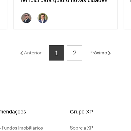
Tembici para quatro novas cidades
1
2
Anterior
Próximo
mendações
Grupo XP
 Fundos Imobiliários
Sobre a XP