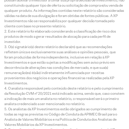
possam auxiliar o investidor a tomar sua própria decisão de investimento, não
constituindo qualquer tipo de oferta ou solicitação de compra e/ou venda de
qualquer produto. As informações contidas neste relatório são consideradas
válidas na data de sua divulgação e foram obtidas de fontes públicas. A XP
Investimentos não se responsabiliza por qualquer decisão tomada pelo
cliente com base no presente relatório.
Este relatório foi elaborado considerando a classificação de risco dos
produtos de modo a gerar resultados de alocação para cada perfil de
investidor.
O(s) signatário(s) deste relatório declara(m) que as recomendações
refletem única e exclusivamente suas análises e opiniões pessoais, que
foram produzidas de forma independente, inclusive em relação à XP
Investimentos e que estão sujeitas a modificações sem aviso prévio em
decorrência de alterações nas condições de mercado, e que sua(s)
remuneração(es) é(são) indiretamente influenciada por receitas
provenientes dos negócios e operações financeiras realizadas pela XP
Investimentos.
O analista responsável pelo conteúdo deste relatório e pelo cumprimento
da Resolução CVM nº 20/2021 está indicado acima, sendo que, caso constem
a indicação de mais um analista no relatório, o responsável será o primeiro
analista credenciado a ser mencionado no relatório.
Os analistas da XP Investimentos estão obrigados ao cumprimento de
todas as regras previstas no Código de Conduta da APIMEC Brasil para o
Analista de Valores Mobiliários e na Política de Conduta dos Analistas de
Valores Mobiliários da XP Investimentos.