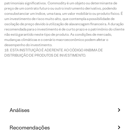
patrimoniais significativos. Commodity é um objeto ou determinante de
preço de um contrato futuro ou outro instrumento derivativo, podendo
consubstanciar um índice, uma taxa, um valor mobiliário ou produto físico. É
um investimento de risco muito alto, que contempla a possibilidade de
oscilação de preço devido à utilização de alavancagem financeira. A duração
recomendada para o investimento é de curto prazo e o patrimônio do cliente
não está garantido neste tipo de produto. As condições de mercado,
mudanças climáticas e o cenário macroeconômico podem afetar o
desempenho do investimento.
ESTA INSTITUIÇÃO É ADERENTE AO CÓDIGO ANBIMA DE
DISTRIBUIÇÃO DE PRODUTOS DE INVESTIMENTO.
Análises
Recomendações