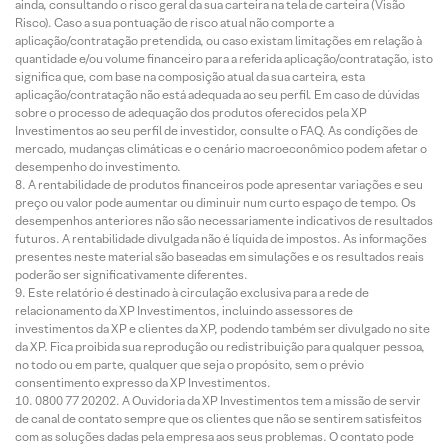
ainda, consultando o risco geral da sua carteira na tela de carteira (Visão
Risco). Caso a sua pontuação de risco atual não comporte a
aplicação/contratação pretendida, ou caso existam limitações em relação à
quantidade e/ou volume financeiro para a referida aplicação/contratação, isto
significa que, com base na composição atual da sua carteira, esta
aplicação/contratação não está adequada ao seu perfil. Em caso de dúvidas
sobre o processo de adequação dos produtos oferecidos pela XP
Investimentos ao seu perfil de investidor, consulte o FAQ. As condições de
mercado, mudanças climáticas e o cenário macroeconômico podem afetar o
desempenho do investimento.
A rentabilidade de produtos financeiros pode apresentar variações e seu
preço ou valor pode aumentar ou diminuir num curto espaço de tempo. Os
desempenhos anteriores não são necessariamente indicativos de resultados
futuros. A rentabilidade divulgada não é líquida de impostos. As informações
presentes neste material são baseadas em simulações e os resultados reais
poderão ser significativamente diferentes.
Este relatório é destinado à circulação exclusiva para a rede de
relacionamento da XP Investimentos, incluindo assessores de
investimentos da XP e clientes da XP, podendo também ser divulgado no site
da XP. Fica proibida sua reprodução ou redistribuição para qualquer pessoa,
no todo ou em parte, qualquer que seja o propósito, sem o prévio
consentimento expresso da XP Investimentos.
0800 77 20202. A Ouvidoria da XP Investimentos tem a missão de servir
de canal de contato sempre que os clientes que não se sentirem satisfeitos
com as soluções dadas pela empresa aos seus problemas. O contato pode