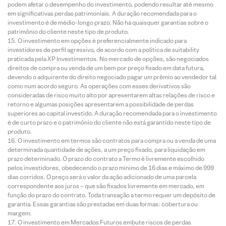
podem afetar o desempenho do investimento, podendo resultar até mesmo
em significativas perdas patrimoniais. A duração recomendada para o
investimento é de médio-longo prazo. Não há quaisquer garantias sobre o
patrimônio do cliente neste tipo de produto.
O investimento em opções é preferencialmente indicado para
investidores de perfil agressivo, de acordo com a política de suitability
praticada pela XP Investimentos. No mercado de opções, são negociados
direitos de compra ou venda de um bem por preço fixado em data futura,
devendo o adquirente do direito negociado pagar um prêmio ao vendedor tal
como num acordo seguro. As operações com esses derivativos são
consideradas de risco muito alto por apresentarem altas relações de risco e
retorno e algumas posições apresentarem a possibilidade de perdas
superiores ao capital investido. A duração recomendada para o investimento
é de curto prazo e o patrimônio do cliente não está garantido neste tipo de
produto.
O investimento em termos são contratos para compra ou a venda de uma
determinada quantidade de ações, a um preço fixado, para liquidação em
prazo determinado. O prazo do contrato a Termo é livremente escolhido
pelos investidores, obedecendo o prazo mínimo de 16 dias e máximo de 999
dias corridos. O preço será o valor da ação adicionado de uma parcela
correspondente aos juros – que são fixados livremente em mercado, em
função do prazo do contrato. Toda transação a termo requer um depósito de
garantia. Essas garantias são prestadas em duas formas: cobertura ou
margem.
O investimento em Mercados Futuros embute riscos de perdas