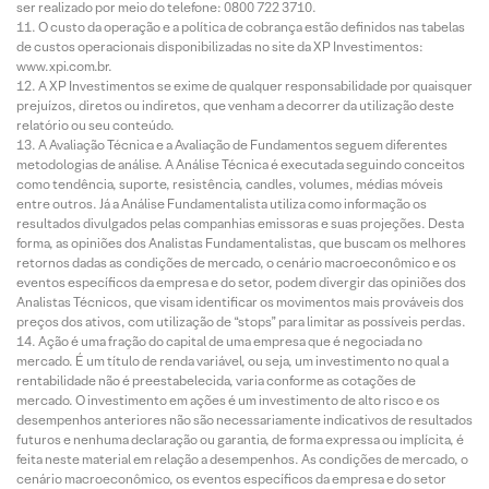
ser realizado por meio do telefone: 0800 722 3710.
O custo da operação e a política de cobrança estão definidos nas tabelas
de custos operacionais disponibilizadas no site da XP Investimentos:
www.xpi.com.br.
A XP Investimentos se exime de qualquer responsabilidade por quaisquer
prejuízos, diretos ou indiretos, que venham a decorrer da utilização deste
relatório ou seu conteúdo.
A Avaliação Técnica e a Avaliação de Fundamentos seguem diferentes
metodologias de análise. A Análise Técnica é executada seguindo conceitos
como tendência, suporte, resistência, candles, volumes, médias móveis
entre outros. Já a Análise Fundamentalista utiliza como informação os
resultados divulgados pelas companhias emissoras e suas projeções. Desta
forma, as opiniões dos Analistas Fundamentalistas, que buscam os melhores
retornos dadas as condições de mercado, o cenário macroeconômico e os
eventos específicos da empresa e do setor, podem divergir das opiniões dos
Analistas Técnicos, que visam identificar os movimentos mais prováveis dos
preços dos ativos, com utilização de “stops” para limitar as possíveis perdas.
Ação é uma fração do capital de uma empresa que é negociada no
mercado. É um título de renda variável, ou seja, um investimento no qual a
rentabilidade não é preestabelecida, varia conforme as cotações de
mercado. O investimento em ações é um investimento de alto risco e os
desempenhos anteriores não são necessariamente indicativos de resultados
futuros e nenhuma declaração ou garantia, de forma expressa ou implícita, é
feita neste material em relação a desempenhos. As condições de mercado, o
cenário macroeconômico, os eventos específicos da empresa e do setor