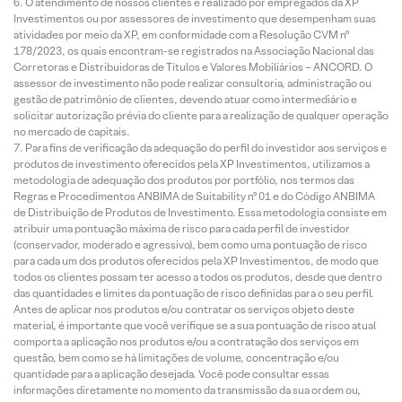
O atendimento de nossos clientes é realizado por empregados da XP
Investimentos ou por assessores de investimento que desempenham suas
atividades por meio da XP, em conformidade com a Resolução CVM nº
178/2023, os quais encontram-se registrados na Associação Nacional das
Corretoras e Distribuidoras de Títulos e Valores Mobiliários – ANCORD. O
assessor de investimento não pode realizar consultoria, administração ou
gestão de patrimônio de clientes, devendo atuar como intermediário e
solicitar autorização prévia do cliente para a realização de qualquer operação
no mercado de capitais.
Para fins de verificação da adequação do perfil do investidor aos serviços e
produtos de investimento oferecidos pela XP Investimentos, utilizamos a
metodologia de adequação dos produtos por portfólio, nos termos das
Regras e Procedimentos ANBIMA de Suitability nº 01 e do Código ANBIMA
de Distribuição de Produtos de Investimento. Essa metodologia consiste em
atribuir uma pontuação máxima de risco para cada perfil de investidor
(conservador, moderado e agressivo), bem como uma pontuação de risco
para cada um dos produtos oferecidos pela XP Investimentos, de modo que
todos os clientes possam ter acesso a todos os produtos, desde que dentro
das quantidades e limites da pontuação de risco definidas para o seu perfil.
Antes de aplicar nos produtos e/ou contratar os serviços objeto deste
material, é importante que você verifique se a sua pontuação de risco atual
comporta a aplicação nos produtos e/ou a contratação dos serviços em
questão, bem como se há limitações de volume, concentração e/ou
quantidade para a aplicação desejada. Você pode consultar essas
informações diretamente no momento da transmissão da sua ordem ou,