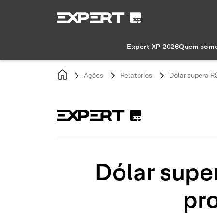
Expert XP 2026
Quem som
Ações
Relatórios
Dólar supera R$
Dólar super
pr