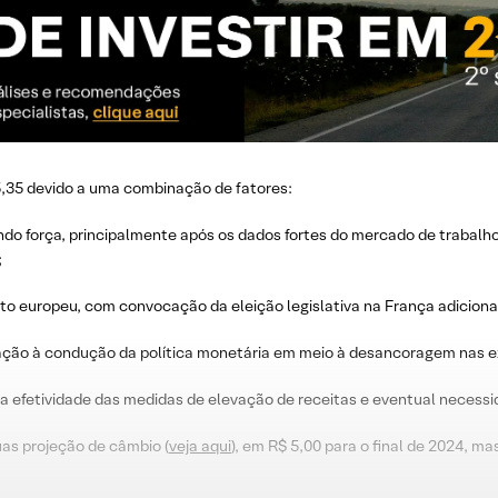
,35 devido a uma combinação de fatores:
ando força, principalmente após os dados fortes do mercado de trabalho (
;
nto europeu, com convocação da eleição legislativa na França adiciona
ação à condução da política monetária em meio à desancoragem nas ex
ndo a efetividade das medidas de elevação de receitas e eventual necess
as projeção de câmbio (
veja aqui
), em R$ 5,00 para o final de 2024, 