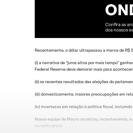
Recentemente, o dólar ultrapassou a marca de R$ 5
(i) a narrativa de “juros altos por mais tempo” ganh
Federal Reserve deve demorar mais para acontecer
(ii) os recentes resultados das eleições do parlame
(iii) domesticamente, maiores preocupações em rel
(iv) incertezas em relação à política fiscal, inclui
Nossa equipe de Macro atualizou, recentemente, su
no curto prazo.