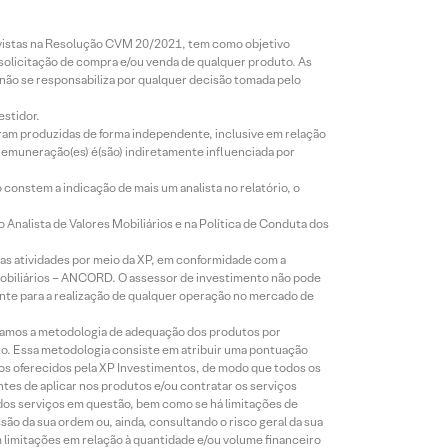
revistas na Resolução CVM 20/2021, tem como objetivo
 solicitação de compra e/ou venda de qualquer produto. As
 não se responsabiliza por qualquer decisão tomada pelo
estidor.
foram produzidas de forma independente, inclusive em relação
 remuneração(es) é(são) indiretamente influenciada por
constem a indicação de mais um analista no relatório, o
Analista de Valores Mobiliários e na Política de Conduta dos
s atividades por meio da XP, em conformidade com a
Mobiliários – ANCORD. O assessor de investimento não pode
iente para a realização de qualquer operação no mercado de
lizamos a metodologia de adequação dos produtos por
to. Essa metodologia consiste em atribuir uma pontuação
tos oferecidos pela XP Investimentos, de modo que todos os
ntes de aplicar nos produtos e/ou contratar os serviços
 dos serviços em questão, bem como se há limitações de
o da sua ordem ou, ainda, consultando o risco geral da sua
m limitações em relação à quantidade e/ou volume financeiro