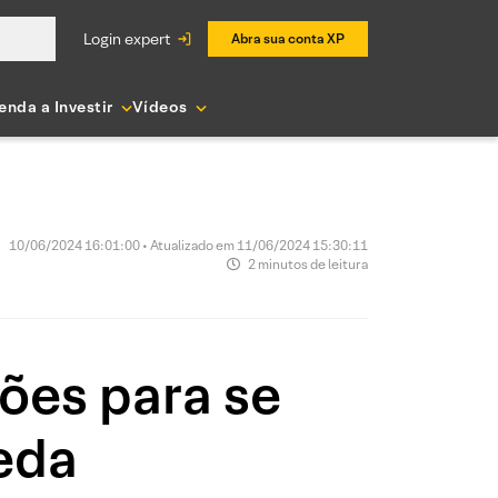
login expert
Abra sua conta XP
enda a Investir
Vídeos
10/06/2024 16:01:00 • Atualizado em 11/06/2024 15:30:11
2 minutos de leitura
ções para se
eda