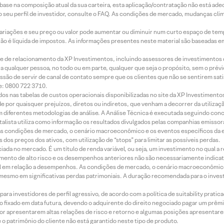
m base na composição atual da sua carteira, esta aplicação/contratação não está ad
 seu perfil de investidor, consulte o FAQ. As condições de mercado, mudanças cl
 variações e seu preço ou valor pode aumentar ou diminuir num curto espaço de t
 não é líquida de impostos. As informações presentes neste material são baseadas e
rede de relacionamento da XP Investimentos, incluindo assessores de investimentos
ara qualquer pessoa, no todo ou em parte, qualquer que seja o propósito, sem o pr
ssão de servir de canal de contato sempre que os clientes que não se sentirem sat
e: 0800 722 3710.
dos nas tabelas de custos operacionais disponibilizadas no site da XP Investimento
 por quaisquer prejuízos, diretos ou indiretos, que venham a decorrer da utilizaç
 diferentes metodologias de análise. A Análise Técnica é executada seguindo conc
alista utiliza como informação os resultados divulgados pelas companhias emissora
 condições de mercado, o cenário macroeconômico e os eventos específicos da em
dos preços dos ativos, com utilização de “stops” para limitar as possíveis perdas.
ada no mercado. É um título de renda variável, ou seja, um investimento no qual a r
mento de alto risco e os desempenhos anteriores não são necessariamente indicat
terial em relação a desempenhos. As condições de mercado, o cenário macroeconômi
mesmo em significativas perdas patrimoniais. A duração recomendada para o inves
ra investidores de perfil agressivo, de acordo com a política de suitability prat
 fixado em data futura, devendo o adquirente do direito negociado pagar um prê
or apresentarem altas relações de risco e retorno e algumas posições apresentarem 
o patrimônio do cliente não está garantido neste tipo de produto.