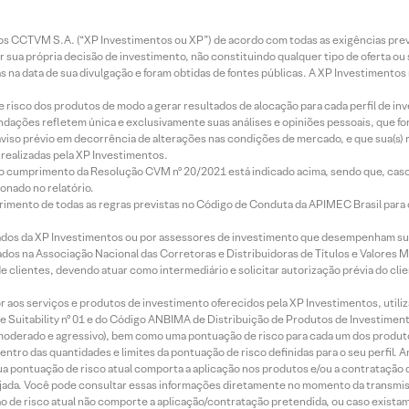
entos CCTVM S.A. (“XP Investimentos ou XP”) de acordo com todas as exigências p
r sua própria decisão de investimento, não constituindo qualquer tipo de oferta ou
s na data de sua divulgação e foram obtidas de fontes públicas. A XP Investimentos
e risco dos produtos de modo a gerar resultados de alocação para cada perfil de inv
mendações refletem única e exclusivamente suas análises e opiniões pessoais, que 
aviso prévio em decorrência de alterações nas condições de mercado, e que sua(s)
realizadas pela XP Investimentos.
lo cumprimento da Resolução CVM nº 20/2021 está indicado acima, sendo que, caso 
onado no relatório.
imento de todas as regras previstas no Código de Conduta da APIMEC Brasil para o 
ados da XP Investimentos ou por assessores de investimento que desempenham sua
os na Associação Nacional das Corretoras e Distribuidoras de Títulos e Valores 
de clientes, devendo atuar como intermediário e solicitar autorização prévia do cl
idor aos serviços e produtos de investimento oferecidos pela XP Investimentos, uti
 Suitability nº 01 e do Código ANBIMA de Distribuição de Produtos de Investimen
r, moderado e agressivo), bem como uma pontuação de risco para cada um dos produ
ntro das quantidades e limites da pontuação de risco definidas para o seu perfil. A
 sua pontuação de risco atual comporta a aplicação nos produtos e/ou a contratação
jada. Você pode consultar essas informações diretamente no momento da transmissã
ação de risco atual não comporte a aplicação/contratação pretendida, ou caso exista