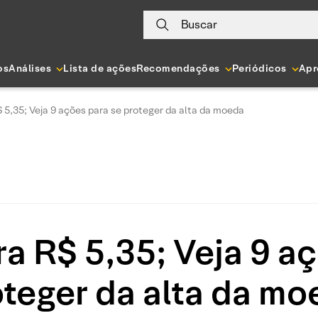
Buscar
os
Análises
Lista de ações
Recomendações
Periódicos
Apr
 5,35; Veja 9 ações para se proteger da alta da moeda
a R$ 5,35; Veja 9 a
oteger da alta da mo