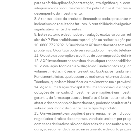
para a referida aplicação/contratação, isto significa que, co
adequação dos produtos oferecidos pela XP Investimentos ao
desempenho do investimento.
A rentabilidade de produtos financeiros pode apresentar
indicativos de resultados futuros. A rentabilidade divulgada
significativamente diferentes.
Este relatório é destinado à circulação exclusiva para a 
site da XP. Fica proibida sua reprodução ou redistribuição p
0800 77 20202. A Ouvidoria da XP Investimentos tem a mi
problemas. O contato pode ser realizado por meio do telefon
O custo da operação e a política de cobrança estão defini
A XP Investimentos se exime de qualquer responsabilidade
A Avaliação Técnica e a Avaliação de Fundamentos seguem
volumes, médias móveis entre outros. Já a Análise Fundament
Fundamentalistas, que buscam os melhores retornos dadas as
Técnicos, que visam identificar os movimentos mais prováveis 
Ação é uma fração do capital de uma empresa que é negoci
cotações de mercado. O investimento em ações é um investi
garantia, de forma expressa ou implícita, é feita neste ma
afetar o desempenho do investimento, podendo resultar até 
sobre o patrimônio do cliente neste tipo de produto.
O investimento em opções é preferencialmente indicado pa
negociados direitos de compra ou venda de um bem por preço
com esses derivativos são consideradas de risco muito alto p
duração recomendada para o investimento é de curto prazo e 