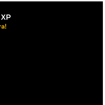
 XP
ra!