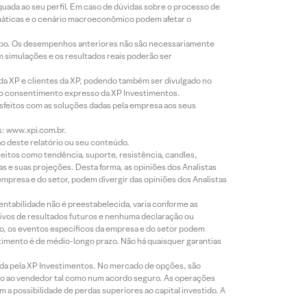
equada ao seu perfil. Em caso de dúvidas sobre o processo de
imáticas e o cenário macroeconômico podem afetar o
empo. Os desempenhos anteriores não são necessariamente
m simulações e os resultados reais poderão ser
 da XP e clientes da XP, podendo também ser divulgado no
évio consentimento expresso da XP Investimentos.
isfeitos com as soluções dadas pela empresa aos seus
s: www.xpi.com.br.
ão deste relatório ou seu conteúdo.
eitos como tendência, suporte, resistência, candles,
s e suas projeções. Desta forma, as opiniões dos Analistas
presa e do setor, podem divergir das opiniões dos Analistas
entabilidade não é preestabelecida, varia conforme as
ivos de resultados futuros e nenhuma declaração ou
co, os eventos específicos da empresa e do setor podem
timento é de médio-longo prazo. Não há quaisquer garantias
icada pela XP Investimentos. No mercado de opções, são
mio ao vendedor tal como num acordo seguro. As operações
a possibilidade de perdas superiores ao capital investido. A