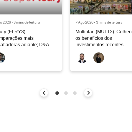
o 2026 • 3 mins de leitura
7 Ago 2026 • 3 mins de leitura
ury (FLRY3):
Multiplan (MULT3): Colhe
mparações mais
os benefícios dos
afiadoras adiante; D&A
investimentos recentes
e permanecer nos níveis
ais