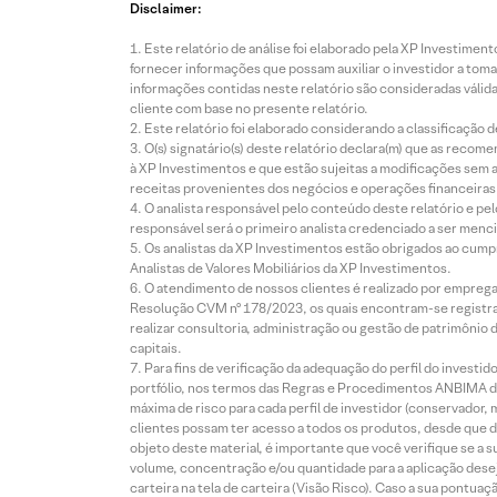
Disclaimer:
Este relatório de análise foi elaborado pela XP Investim
fornecer informações que possam auxiliar o investidor a toma
informações contidas neste relatório são consideradas válida
cliente com base no presente relatório.
Este relatório foi elaborado considerando a classificação d
O(s) signatário(s) deste relatório declara(m) que as reco
à XP Investimentos e que estão sujeitas a modificações sem 
receitas provenientes dos negócios e operações financeiras 
O analista responsável pelo conteúdo deste relatório e pe
responsável será o primeiro analista credenciado a ser menci
Os analistas da XP Investimentos estão obrigados ao cumpr
Analistas de Valores Mobiliários da XP Investimentos.
O atendimento de nossos clientes é realizado por empreg
Resolução CVM nº 178/2023, os quais encontram-se registrad
realizar consultoria, administração ou gestão de patrimônio 
capitais.
Para fins de verificação da adequação do perfil do invest
portfólio, nos termos das Regras e Procedimentos ANBIMA de
máxima de risco para cada perfil de investidor (conservado
clientes possam ter acesso a todos os produtos, desde que de
objeto deste material, é importante que você verifique se a
volume, concentração e/ou quantidade para a aplicação dese
carteira na tela de carteira (Visão Risco). Caso a sua pontu