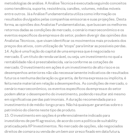
metodologias de análise. A Análise Técnica é executada seguindo conceitos
como tendência, suporte, resistência, candles, volumes, médias móveis
entre outros. Já a Análise Fundamentalista utiliza como informação os
resultados divulgados pelas companhias emissoras e suas projeções. Desta
forma, as opiniões dos Analistas Fundamentalistas, que buscam os melhores
retornos dadas as condições de mercado, o cenário macroeconômico e os
eventos específicos da empresa e do setor, podem divergir das opiniões dos
Analistas Técnicos, que visam identificar os movimentos mais prováveis dos
preços dos ativos, com utilização de “stops” para limitar as possíveis perdas.
Ação é uma fração do capital de uma empresa que é negociada no
mercado. É um título de renda variável, ou seja, um investimento no qual a
rentabilidade não é preestabelecida, varia conforme as cotações de
mercado. O investimento em ações é um investimento de alto risco e os
desempenhos anteriores não são necessariamente indicativos de resultados
futuros e nenhuma declaração ou garantia, de forma expressa ou implícita, é
feita neste material em relação a desempenhos. As condições de mercado, o
cenário macroeconômico, os eventos específicos da empresa e do setor
podem afetar o desempenho do investimento, podendo resultar até mesmo
em significativas perdas patrimoniais. A duração recomendada para o
investimento é de médio-longo prazo. Não há quaisquer garantias sobre o
patrimônio do cliente neste tipo de produto.
O investimento em opções é preferencialmente indicado para
investidores de perfil agressivo, de acordo com a política de suitability
praticada pela XP Investimentos. No mercado de opções, são negociados
direitos de compra ou venda de um bem por preço fixado em data futura,