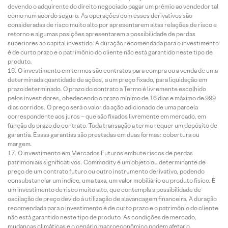
devendo o adquirente do direito negociado pagar um prêmio ao vendedor tal
como num acordo seguro. As operações com esses derivativos são
consideradas de risco muito alto por apresentarem altas relações de risco e
retorno e algumas posições apresentarem a possibilidade de perdas
superiores ao capital investido. A duração recomendada para o investimento
é de curto prazo e o patrimônio do cliente não está garantido neste tipo de
produto.
O investimento em termos são contratos para compra ou a venda de uma
determinada quantidade de ações, a um preço fixado, para liquidação em
prazo determinado. O prazo do contrato a Termo é livremente escolhido
pelos investidores, obedecendo o prazo mínimo de 16 dias e máximo de 999
dias corridos. O preço será o valor da ação adicionado de uma parcela
correspondente aos juros – que são fixados livremente em mercado, em
função do prazo do contrato. Toda transação a termo requer um depósito de
garantia. Essas garantias são prestadas em duas formas: cobertura ou
margem.
O investimento em Mercados Futuros embute riscos de perdas
patrimoniais significativos. Commodity é um objeto ou determinante de
preço de um contrato futuro ou outro instrumento derivativo, podendo
consubstanciar um índice, uma taxa, um valor mobiliário ou produto físico. É
um investimento de risco muito alto, que contempla a possibilidade de
oscilação de preço devido à utilização de alavancagem financeira. A duração
recomendada para o investimento é de curto prazo e o patrimônio do cliente
não está garantido neste tipo de produto. As condições de mercado,
mudanças climáticas e o cenário macroeconômico podem afetar o