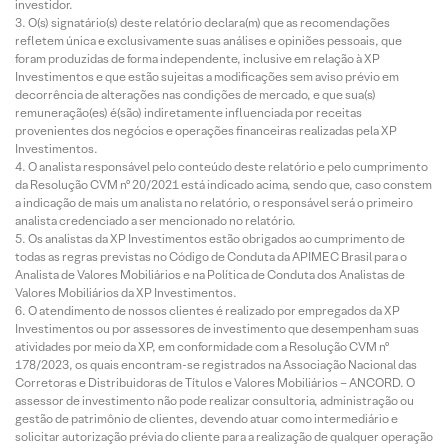
investidor.
O(s) signatário(s) deste relatório declara(m) que as recomendações
refletem única e exclusivamente suas análises e opiniões pessoais, que
foram produzidas de forma independente, inclusive em relação à XP
Investimentos e que estão sujeitas a modificações sem aviso prévio em
decorrência de alterações nas condições de mercado, e que sua(s)
remuneração(es) é(são) indiretamente influenciada por receitas
provenientes dos negócios e operações financeiras realizadas pela XP
Investimentos.
O analista responsável pelo conteúdo deste relatório e pelo cumprimento
da Resolução CVM nº 20/2021 está indicado acima, sendo que, caso constem
a indicação de mais um analista no relatório, o responsável será o primeiro
analista credenciado a ser mencionado no relatório.
Os analistas da XP Investimentos estão obrigados ao cumprimento de
todas as regras previstas no Código de Conduta da APIMEC Brasil para o
Analista de Valores Mobiliários e na Política de Conduta dos Analistas de
Valores Mobiliários da XP Investimentos.
O atendimento de nossos clientes é realizado por empregados da XP
Investimentos ou por assessores de investimento que desempenham suas
atividades por meio da XP, em conformidade com a Resolução CVM nº
178/2023, os quais encontram-se registrados na Associação Nacional das
Corretoras e Distribuidoras de Títulos e Valores Mobiliários – ANCORD. O
assessor de investimento não pode realizar consultoria, administração ou
gestão de patrimônio de clientes, devendo atuar como intermediário e
solicitar autorização prévia do cliente para a realização de qualquer operação