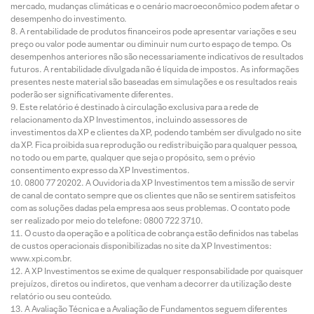
mercado, mudanças climáticas e o cenário macroeconômico podem afetar o
desempenho do investimento.
A rentabilidade de produtos financeiros pode apresentar variações e seu
preço ou valor pode aumentar ou diminuir num curto espaço de tempo. Os
desempenhos anteriores não são necessariamente indicativos de resultados
futuros. A rentabilidade divulgada não é líquida de impostos. As informações
presentes neste material são baseadas em simulações e os resultados reais
poderão ser significativamente diferentes.
Este relatório é destinado à circulação exclusiva para a rede de
relacionamento da XP Investimentos, incluindo assessores de
investimentos da XP e clientes da XP, podendo também ser divulgado no site
da XP. Fica proibida sua reprodução ou redistribuição para qualquer pessoa,
no todo ou em parte, qualquer que seja o propósito, sem o prévio
consentimento expresso da XP Investimentos.
0800 77 20202. A Ouvidoria da XP Investimentos tem a missão de servir
de canal de contato sempre que os clientes que não se sentirem satisfeitos
com as soluções dadas pela empresa aos seus problemas. O contato pode
ser realizado por meio do telefone: 0800 722 3710.
O custo da operação e a política de cobrança estão definidos nas tabelas
de custos operacionais disponibilizadas no site da XP Investimentos:
www.xpi.com.br.
A XP Investimentos se exime de qualquer responsabilidade por quaisquer
prejuízos, diretos ou indiretos, que venham a decorrer da utilização deste
relatório ou seu conteúdo.
A Avaliação Técnica e a Avaliação de Fundamentos seguem diferentes