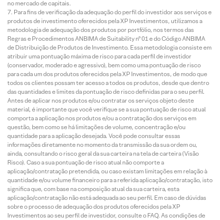
no mercado de capitais.
Para fins de verificação da adequação do perfil do investidor aos serviços e
produtos de investimento oferecidos pela XP Investimentos, utilizamos a
metodologia de adequação dos produtos por portfólio, nos termos das
Regras e Procedimentos ANBIMA de Suitability nº 01 e do Código ANBIMA
de Distribuição de Produtos de Investimento. Essa metodologia consiste em
atribuir uma pontuação máxima de risco para cada perfil de investidor
(conservador, moderado e agressivo), bem como uma pontuação de risco
para cada um dos produtos oferecidos pela XP Investimentos, de modo que
todos os clientes possam ter acesso a todos os produtos, desde que dentro
das quantidades e limites da pontuação de risco definidas para o seu perfil.
Antes de aplicar nos produtos e/ou contratar os serviços objeto deste
material, é importante que você verifique se a sua pontuação de risco atual
comporta a aplicação nos produtos e/ou a contratação dos serviços em
questão, bem como se há limitações de volume, concentração e/ou
quantidade para a aplicação desejada. Você pode consultar essas
informações diretamente no momento da transmissão da sua ordem ou,
ainda, consultando o risco geral da sua carteira na tela de carteira (Visão
Risco). Caso a sua pontuação de risco atual não comporte a
aplicação/contratação pretendida, ou caso existam limitações em relação à
quantidade e/ou volume financeiro para a referida aplicação/contratação, isto
significa que, com base na composição atual da sua carteira, esta
aplicação/contratação não está adequada ao seu perfil. Em caso de dúvidas
sobre o processo de adequação dos produtos oferecidos pela XP
Investimentos ao seu perfil de investidor, consulte o FAQ. As condições de