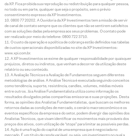
da XP. Fica proibida sua reprodução ou redistribuição para qualquer pessoa,
no todo ou em parte, qualquer que seja o propósito, sem o prévio
consentimento expresso da XP Investimentos.
0800 77 20202. A Ouvidoria da XP Investimentos tem a missão de servir
de canal de contato sempre que os clientes que não se sentirem satisfeitos
com as soluções dadas pela empresa aos seus problemas. O contato pode
ser realizado por meio do telefone: 0800 722 3710.
O custo da operação e a política de cobrança estão definidos nas tabelas
de custos operacionais disponibilizadas no site da XP Investimentos:
www.xpi.com.br.
A XP Investimentos se exime de qualquer responsabilidade por quaisquer
prejuízos, diretos ou indiretos, que venham a decorrer da utilização deste
relatório ou seu conteúdo.
A Avaliação Técnica e a Avaliação de Fundamentos seguem diferentes
metodologias de análise. A Análise Técnica é executada seguindo conceitos
como tendência, suporte, resistência, candles, volumes, médias móveis
entre outros. Já a Análise Fundamentalista utiliza como informação os
resultados divulgados pelas companhias emissoras e suas projeções. Desta
forma, as opiniões dos Analistas Fundamentalistas, que buscam os melhores
retornos dadas as condições de mercado, o cenário macroeconômico e os
eventos específicos da empresa e do setor, podem divergir das opiniões dos
Analistas Técnicos, que visam identificar os movimentos mais prováveis dos
preços dos ativos, com utilização de “stops” para limitar as possíveis perdas.
Ação é uma fração do capital de uma empresa que é negociada no
mercado. É um título de renda variável, ou seja, um investimento no qual a