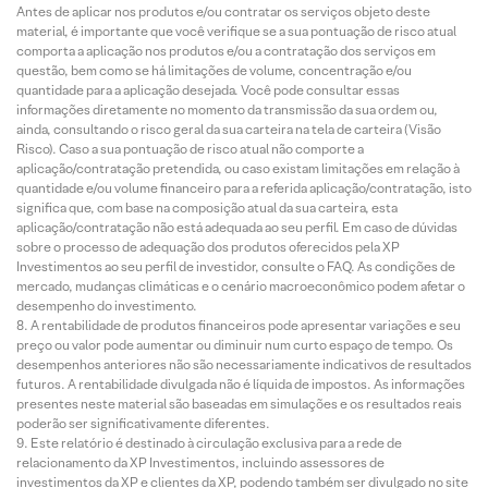
Antes de aplicar nos produtos e/ou contratar os serviços objeto deste
material, é importante que você verifique se a sua pontuação de risco atual
comporta a aplicação nos produtos e/ou a contratação dos serviços em
questão, bem como se há limitações de volume, concentração e/ou
quantidade para a aplicação desejada. Você pode consultar essas
informações diretamente no momento da transmissão da sua ordem ou,
ainda, consultando o risco geral da sua carteira na tela de carteira (Visão
Risco). Caso a sua pontuação de risco atual não comporte a
aplicação/contratação pretendida, ou caso existam limitações em relação à
quantidade e/ou volume financeiro para a referida aplicação/contratação, isto
significa que, com base na composição atual da sua carteira, esta
aplicação/contratação não está adequada ao seu perfil. Em caso de dúvidas
sobre o processo de adequação dos produtos oferecidos pela XP
Investimentos ao seu perfil de investidor, consulte o FAQ. As condições de
mercado, mudanças climáticas e o cenário macroeconômico podem afetar o
desempenho do investimento.
A rentabilidade de produtos financeiros pode apresentar variações e seu
preço ou valor pode aumentar ou diminuir num curto espaço de tempo. Os
desempenhos anteriores não são necessariamente indicativos de resultados
futuros. A rentabilidade divulgada não é líquida de impostos. As informações
presentes neste material são baseadas em simulações e os resultados reais
poderão ser significativamente diferentes.
Este relatório é destinado à circulação exclusiva para a rede de
relacionamento da XP Investimentos, incluindo assessores de
investimentos da XP e clientes da XP, podendo também ser divulgado no site