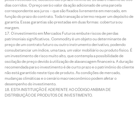
dias corridos. O preço será o valor da ação adicionado de uma parcela
correspondente aos juros – que são fixados livremente em mercado, em
função do prazo do contrato. Toda transação a termo requer um depósito de
garantia. Essas garantias são prestadas em duas formas: cobertura ou
margem.
O investimento em Mercados Futuros embute riscos de perdas
patrimoniais significativos. Commodity é um objeto ou determinante de
preço de um contrato futuro ou outro instrumento derivativo, podendo
consubstanciar um índice, uma taxa, um valor mobiliário ou produto físico. É
um investimento de risco muito alto, que contempla a possibilidade de
oscilação de preço devido à utilização de alavancagem financeira. A duração
recomendada para o investimento é de curto prazo e o patrimônio do cliente
não está garantido neste tipo de produto. As condições de mercado,
mudanças climáticas e o cenário macroeconômico podem afetar o
desempenho do investimento.
ESTA INSTITUIÇÃO É ADERENTE AO CÓDIGO ANBIMA DE
DISTRIBUIÇÃO DE PRODUTOS DE INVESTIMENTO.