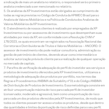
a indicação de mais um analista no relatório, o responsável será o primeiro
analista credenciado a ser mencionado no relatório.
Os analistas da XP Investimentos estão obrigados ao cumprimento de
todas as regras previstas no Código de Conduta da APIMEC Brasil para o
Analista de Valores Mobiliários e na Política de Conduta dos Analistas de
Valores Mobiliários da XP Investimentos.
O atendimento de nossos clientes é realizado por empregados da XP
Investimentos ou por assessores de investimento que desempenham suas
atividades por meio da XP, em conformidade com a Resolução CVM nº
178/2023, os quais encontram-se registrados na Associação Nacional das
Corretoras e Distribuidoras de Títulos e Valores Mobiliários – ANCORD. O
assessor de investimento não pode realizar consultoria, administração ou
gestão de patrimônio de clientes, devendo atuar como intermediário e
solicitar autorização prévia do cliente para a realização de qualquer operação
no mercado de capitais.
Para fins de verificação da adequação do perfil do investidor aos serviços e
produtos de investimento oferecidos pela XP Investimentos, utilizamos a
metodologia de adequação dos produtos por portfólio, nos termos das
Regras e Procedimentos ANBIMA de Suitability nº 01 e do Código ANBIMA
de Distribuição de Produtos de Investimento. Essa metodologia consiste em
atribuir uma pontuação máxima de risco para cada perfil de investidor
(conservador, moderado e agressivo), bem como uma pontuação de risco
para cada um dos produtos oferecidos pela XP Investimentos, de modo que
todos os clientes possam ter acesso a todos os produtos, desde que dentro
das quantidades e limites da pontuação de risco definidas para o seu perfil.