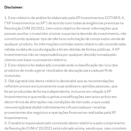
Disclaimer:
Este relatório de análise foi elaborado pela XP Investimentos CCTVM S.A.
(“XP Investimentos ou XP”) de acordo com todas as exigências previstas na
Resolução CVM 20/2021, tem como objetivo fornecer informações que
possam auxiliar o investidor a tomar sua própria decisão de investimento, não
constituindo qualquer tipo de oferta ou solicitação de compra e/ou venda de
qualquer produto. As informações contidas neste relatório são consideradas
válidas na data de sua divulgação e foram obtidas de fontes públicas. A XP
Investimentos não se responsabiliza por qualquer decisão tomada pelo
cliente com base no presente relatório.
Este relatório foi elaborado considerando a classificação de risco dos
produtos de modo a gerar resultados de alocação para cada perfil de
investidor.
O(s) signatário(s) deste relatório declara(m) que as recomendações
refletem única e exclusivamente suas análises e opiniões pessoais, que
foram produzidas de forma independente, inclusive em relação à XP
Investimentos e que estão sujeitas a modificações sem aviso prévio em
decorrência de alterações nas condições de mercado, e que sua(s)
remuneração(es) é(são) indiretamente influenciada por receitas
provenientes dos negócios e operações financeiras realizadas pela XP
Investimentos.
O analista responsável pelo conteúdo deste relatório e pelo cumprimento
da Resolução CVM nº 20/2021 está indicado acima, sendo que, caso constem