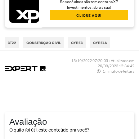
Se você ainda não tem conta na XP
Investimentos, abra a sua!
CLIQUE AQUI
3T22
CONSTRUÇÃO CIVIL
CYRE3
CYRELA
13/10/2022 07:20:03 • Atualizado em
26/09/2023 12:34:42
1 minuto de leitura
Avaliação
O quão foi útil este conteúdo pra você?