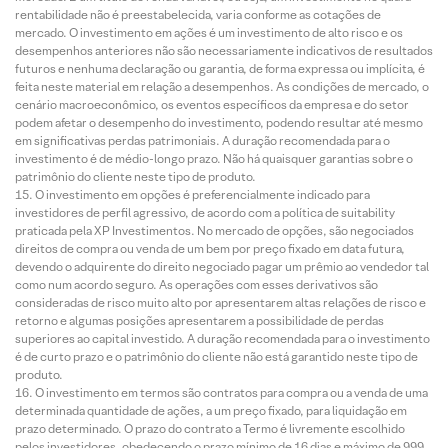
rentabilidade não é preestabelecida, varia conforme as cotações de
mercado. O investimento em ações é um investimento de alto risco e os
desempenhos anteriores não são necessariamente indicativos de resultados
futuros e nenhuma declaração ou garantia, de forma expressa ou implícita, é
feita neste material em relação a desempenhos. As condições de mercado, o
cenário macroeconômico, os eventos específicos da empresa e do setor
podem afetar o desempenho do investimento, podendo resultar até mesmo
em significativas perdas patrimoniais. A duração recomendada para o
investimento é de médio-longo prazo. Não há quaisquer garantias sobre o
patrimônio do cliente neste tipo de produto.
O investimento em opções é preferencialmente indicado para
investidores de perfil agressivo, de acordo com a política de suitability
praticada pela XP Investimentos. No mercado de opções, são negociados
direitos de compra ou venda de um bem por preço fixado em data futura,
devendo o adquirente do direito negociado pagar um prêmio ao vendedor tal
como num acordo seguro. As operações com esses derivativos são
consideradas de risco muito alto por apresentarem altas relações de risco e
retorno e algumas posições apresentarem a possibilidade de perdas
superiores ao capital investido. A duração recomendada para o investimento
é de curto prazo e o patrimônio do cliente não está garantido neste tipo de
produto.
O investimento em termos são contratos para compra ou a venda de uma
determinada quantidade de ações, a um preço fixado, para liquidação em
prazo determinado. O prazo do contrato a Termo é livremente escolhido
pelos investidores, obedecendo o prazo mínimo de 16 dias e máximo de 999