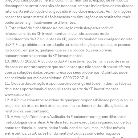
preço ou valor pode aumentar ou diminuir num curto espaço de tempo. Os
desempenhos anteriores não são necessariamente indicativos de resultados
futuros. A rentabilidade divulgada não é líquida de impostos. As informações
presentes neste material são baseadas em simulações e os resultados reais
poderão ser significativamente diferentes.
Este relatório é destinado à circulação exclusiva para a rede de
relacionamento da XP Investimentos, incluindo assessores de
investimentos da XP e clientes da XP, podendo também ser divulgado no site
da XP. Fica proibida sua reprodução ou redistribuição para qualquer pessoa,
no todo ou em parte, qualquer que seja o propósito, sem o prévio
consentimento expresso da XP Investimentos.
0800 77 20202. A Ouvidoria da XP Investimentos tem a missão de servir
de canal de contato sempre que os clientes que não se sentirem satisfeitos
com as soluções dadas pela empresa aos seus problemas. O contato pode
ser realizado por meio do telefone: 0800 722 3710.
O custo da operação e a política de cobrança estão definidos nas tabelas
de custos operacionais disponibilizadas no site da XP Investimentos:
www.xpi.com.br.
A XP Investimentos se exime de qualquer responsabilidade por quaisquer
prejuízos, diretos ou indiretos, que venham a decorrer da utilização deste
relatório ou seu conteúdo.
A Avaliação Técnica e a Avaliação de Fundamentos seguem diferentes
metodologias de análise. A Análise Técnica é executada seguindo conceitos
como tendência, suporte, resistência, candles, volumes, médias móveis
entre outros. Já a Análise Fundamentalista utiliza como informação os