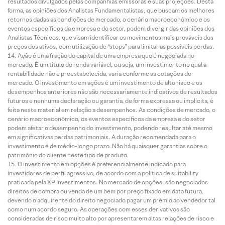
resultados divulgados pelas companhias emissoras e suas projeções. Desta
forma, as opiniões dos Analistas Fundamentalistas, que buscam os melhores
retornos dadas as condições de mercado, o cenário macroeconômico e os
eventos específicos da empresa e do setor, podem divergir das opiniões dos
Analistas Técnicos, que visam identificar os movimentos mais prováveis dos
preços dos ativos, com utilização de “stops” para limitar as possíveis perdas.
Ação é uma fração do capital de uma empresa que é negociada no
mercado. É um título de renda variável, ou seja, um investimento no qual a
rentabilidade não é preestabelecida, varia conforme as cotações de
mercado. O investimento em ações é um investimento de alto risco e os
desempenhos anteriores não são necessariamente indicativos de resultados
futuros e nenhuma declaração ou garantia, de forma expressa ou implícita, é
feita neste material em relação a desempenhos. As condições de mercado, o
cenário macroeconômico, os eventos específicos da empresa e do setor
podem afetar o desempenho do investimento, podendo resultar até mesmo
em significativas perdas patrimoniais. A duração recomendada para o
investimento é de médio-longo prazo. Não há quaisquer garantias sobre o
patrimônio do cliente neste tipo de produto.
O investimento em opções é preferencialmente indicado para
investidores de perfil agressivo, de acordo com a política de suitability
praticada pela XP Investimentos. No mercado de opções, são negociados
direitos de compra ou venda de um bem por preço fixado em data futura,
devendo o adquirente do direito negociado pagar um prêmio ao vendedor tal
como num acordo seguro. As operações com esses derivativos são
consideradas de risco muito alto por apresentarem altas relações de risco e