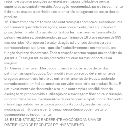
retorno e algumas posições apresentarem a possibilidade de perdas
superiores ao capital investido. A duração recomendada para o investimento
é de curto prazo e o patrimônio do cliente não está garantido neste tipo de
produto.
O investimento em termos são contratos para compra ou a venda de uma
determinada quantidade de ações, a um preço fixado, para liquidação em
prazo determinado. O prazo do contrato a Termo é livremente escolhido
pelos investidores, obedecendo o prazo mínimo de 16 dias e máximo de 999
dias corridos. O preço será o valor da ação adicionado de uma parcela
correspondente aos juros – que são fixados livremente em mercado, em
função do prazo do contrato. Toda transação a termo requer um depósito de
garantia. Essas garantias são prestadas em duas formas: cobertura ou
margem.
O investimento em Mercados Futuros embute riscos de perdas
patrimoniais significativos. Commodity é um objeto ou determinante de
preço de um contrato futuro ou outro instrumento derivativo, podendo
consubstanciar um índice, uma taxa, um valor mobiliário ou produto físico. É
um investimento de risco muito alto, que contempla a possibilidade de
oscilação de preço devido à utilização de alavancagem financeira. A duração
recomendada para o investimento é de curto prazo e o patrimônio do cliente
não está garantido neste tipo de produto. As condições de mercado,
mudanças climáticas e o cenário macroeconômico podem afetar o
desempenho do investimento.
ESTA INSTITUIÇÃO É ADERENTE AO CÓDIGO ANBIMA DE
DISTRIBUIÇÃO DE PRODUTOS DE INVESTIMENTO.