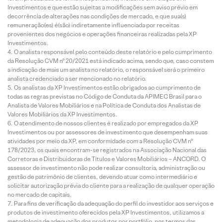
Investimentos e que estão sujeitas a modificações sem aviso prévio em
decorrência de alterações nas condições de mercado, e que sua(s)
remuneração(es) é(são) indiretamente influenciada por receitas
provenientes dos negócios e operações financeiras realizadas pela XP
Investimentos.
O analista responsável pelo conteúdo deste relatório e pelo cumprimento
da Resolução CVM nº 20/2021 está indicado acima, sendo que, caso constem
a indicação de mais um analista no relatório, o responsável será o primeiro
analista credenciado a ser mencionado no relatório.
Os analistas da XP Investimentos estão obrigados ao cumprimento de
todas as regras previstas no Código de Conduta da APIMEC Brasil para o
Analista de Valores Mobiliários e na Política de Conduta dos Analistas de
Valores Mobiliários da XP Investimentos.
O atendimento de nossos clientes é realizado por empregados da XP
Investimentos ou por assessores de investimento que desempenham suas
atividades por meio da XP, em conformidade com a Resolução CVM nº
178/2023, os quais encontram-se registrados na Associação Nacional das
Corretoras e Distribuidoras de Títulos e Valores Mobiliários – ANCORD. O
assessor de investimento não pode realizar consultoria, administração ou
gestão de patrimônio de clientes, devendo atuar como intermediário e
solicitar autorização prévia do cliente para a realização de qualquer operação
no mercado de capitais.
Para fins de verificação da adequação do perfil do investidor aos serviços e
produtos de investimento oferecidos pela XP Investimentos, utilizamos a
metodologia de adequação dos produtos por portfólio, nos termos das