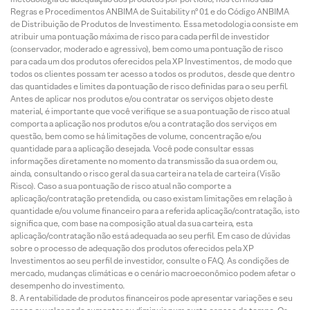
Regras e Procedimentos ANBIMA de Suitability nº 01 e do Código ANBIMA
de Distribuição de Produtos de Investimento. Essa metodologia consiste em
atribuir uma pontuação máxima de risco para cada perfil de investidor
(conservador, moderado e agressivo), bem como uma pontuação de risco
para cada um dos produtos oferecidos pela XP Investimentos, de modo que
todos os clientes possam ter acesso a todos os produtos, desde que dentro
das quantidades e limites da pontuação de risco definidas para o seu perfil.
Antes de aplicar nos produtos e/ou contratar os serviços objeto deste
material, é importante que você verifique se a sua pontuação de risco atual
comporta a aplicação nos produtos e/ou a contratação dos serviços em
questão, bem como se há limitações de volume, concentração e/ou
quantidade para a aplicação desejada. Você pode consultar essas
informações diretamente no momento da transmissão da sua ordem ou,
ainda, consultando o risco geral da sua carteira na tela de carteira (Visão
Risco). Caso a sua pontuação de risco atual não comporte a
aplicação/contratação pretendida, ou caso existam limitações em relação à
quantidade e/ou volume financeiro para a referida aplicação/contratação, isto
significa que, com base na composição atual da sua carteira, esta
aplicação/contratação não está adequada ao seu perfil. Em caso de dúvidas
sobre o processo de adequação dos produtos oferecidos pela XP
Investimentos ao seu perfil de investidor, consulte o FAQ. As condições de
mercado, mudanças climáticas e o cenário macroeconômico podem afetar o
desempenho do investimento.
A rentabilidade de produtos financeiros pode apresentar variações e seu