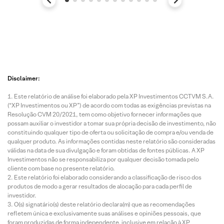
Disclaimer:
Este relatório de análise foi elaborado pela XP Investimentos CCTVM S.A.
(“XP Investimentos ou XP”) de acordo com todas as exigências previstas na
Resolução CVM 20/2021, tem como objetivo fornecer informações que
possam auxiliar o investidor a tomar sua própria decisão de investimento, não
constituindo qualquer tipo de oferta ou solicitação de compra e/ou venda de
qualquer produto. As informações contidas neste relatório são consideradas
válidas na data de sua divulgação e foram obtidas de fontes públicas. A XP
Investimentos não se responsabiliza por qualquer decisão tomada pelo
cliente com base no presente relatório.
Este relatório foi elaborado considerando a classificação de risco dos
produtos de modo a gerar resultados de alocação para cada perfil de
investidor.
O(s) signatário(s) deste relatório declara(m) que as recomendações
refletem única e exclusivamente suas análises e opiniões pessoais, que
foram produzidas de forma independente, inclusive em relação à XP