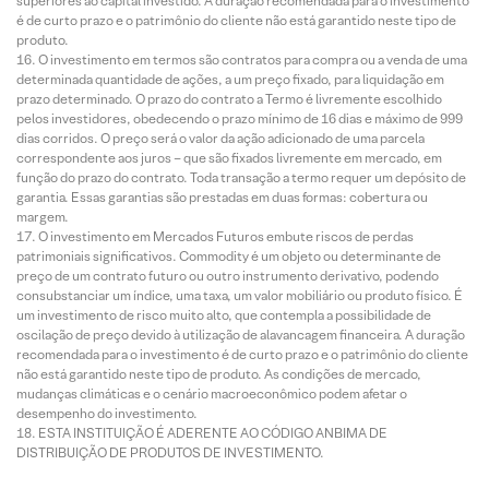
superiores ao capital investido. A duração recomendada para o investimento
é de curto prazo e o patrimônio do cliente não está garantido neste tipo de
produto.
O investimento em termos são contratos para compra ou a venda de uma
determinada quantidade de ações, a um preço fixado, para liquidação em
prazo determinado. O prazo do contrato a Termo é livremente escolhido
pelos investidores, obedecendo o prazo mínimo de 16 dias e máximo de 999
dias corridos. O preço será o valor da ação adicionado de uma parcela
correspondente aos juros – que são fixados livremente em mercado, em
função do prazo do contrato. Toda transação a termo requer um depósito de
garantia. Essas garantias são prestadas em duas formas: cobertura ou
margem.
O investimento em Mercados Futuros embute riscos de perdas
patrimoniais significativos. Commodity é um objeto ou determinante de
preço de um contrato futuro ou outro instrumento derivativo, podendo
consubstanciar um índice, uma taxa, um valor mobiliário ou produto físico. É
um investimento de risco muito alto, que contempla a possibilidade de
oscilação de preço devido à utilização de alavancagem financeira. A duração
recomendada para o investimento é de curto prazo e o patrimônio do cliente
não está garantido neste tipo de produto. As condições de mercado,
mudanças climáticas e o cenário macroeconômico podem afetar o
desempenho do investimento.
ESTA INSTITUIÇÃO É ADERENTE AO CÓDIGO ANBIMA DE
DISTRIBUIÇÃO DE PRODUTOS DE INVESTIMENTO.