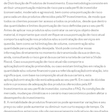
de Distribuição de Produtos de Investimento. Essa metodologia consiste em
atribuir uma pontuação máxima de risco para cada perfil de investidor
(conservador, moderado e agressivo), bem como uma pontuação de risco
para cada um dos produtos oferecidos pela XP Investimentos, de modo que
todos os clientes possam ter acesso a todos os produtos, desde que dentro
das quantidades e limites da pontuação de risco definidas para o seu perfil.
Antes de aplicar nos produtos e/ou contratar os serviços objeto deste
material, é importante que você verifique se a sua pontuação de risco atual
comporta a aplicação nos produtos e/ou a contratação dos serviços em
questão, bem como se há limitações de volume, concentração e/ou
quantidade para a aplicação desejada. Você pode consultar essas
informações diretamente no momento da transmissão da sua ordem ou,
ainda, consultando o risco geral da sua carteira na tela de carteira (Visão
Risco). Caso a sua pontuação de risco atual não comporte a
aplicação/contratação pretendida, ou caso existam limitações em relação à
quantidade e/ou volume financeiro para a referida aplicação/contratação, isto
significa que, com base na composição atual da sua carteira, esta
aplicação/contratação não está adequada ao seu perfil. Em caso de dúvidas
sobre o processo de adequação dos produtos oferecidos pela XP
Investimentos ao seu perfil de investidor, consulte o FAQ. As condições de
mercado, mudanças climáticas e o cenário macroeconômico podem afetar o
desempenho do investimento.
A rentabilidade de produtos financeiros pode apresentar variações e seu
preço ou valor pode aumentar ou diminuir num curto espaço de tempo. Os
desempenhos anteriores não são necessariamente indicativos de resultados