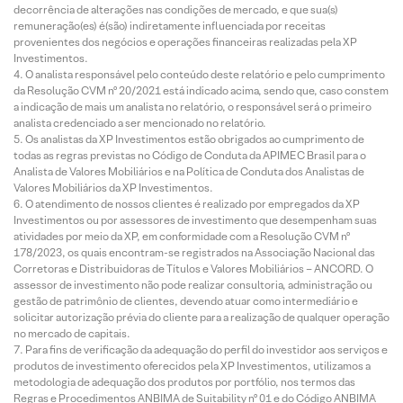
decorrência de alterações nas condições de mercado, e que sua(s)
remuneração(es) é(são) indiretamente influenciada por receitas
provenientes dos negócios e operações financeiras realizadas pela XP
Investimentos.
O analista responsável pelo conteúdo deste relatório e pelo cumprimento
da Resolução CVM nº 20/2021 está indicado acima, sendo que, caso constem
a indicação de mais um analista no relatório, o responsável será o primeiro
analista credenciado a ser mencionado no relatório.
Os analistas da XP Investimentos estão obrigados ao cumprimento de
todas as regras previstas no Código de Conduta da APIMEC Brasil para o
Analista de Valores Mobiliários e na Política de Conduta dos Analistas de
Valores Mobiliários da XP Investimentos.
O atendimento de nossos clientes é realizado por empregados da XP
Investimentos ou por assessores de investimento que desempenham suas
atividades por meio da XP, em conformidade com a Resolução CVM nº
178/2023, os quais encontram-se registrados na Associação Nacional das
Corretoras e Distribuidoras de Títulos e Valores Mobiliários – ANCORD. O
assessor de investimento não pode realizar consultoria, administração ou
gestão de patrimônio de clientes, devendo atuar como intermediário e
solicitar autorização prévia do cliente para a realização de qualquer operação
no mercado de capitais.
Para fins de verificação da adequação do perfil do investidor aos serviços e
produtos de investimento oferecidos pela XP Investimentos, utilizamos a
metodologia de adequação dos produtos por portfólio, nos termos das
Regras e Procedimentos ANBIMA de Suitability nº 01 e do Código ANBIMA