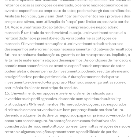
retornos dadas as condições de mercado, o cenário macroeconômico e os
eventos específicos da empresa e do setor, podem divergir das opiniões dos
Analistas Técnicos, que visam identificar os movimentos mais prováveis dos
preços dos ativos, com utilização de “stops” para limitar as possíveis perdas.
Ação é uma fração do capital de uma empresa que é negociada no
mercado. É um título de renda variável, ou seja, um investimento no qual a
rentabilidade não é preestabelecida, varia conforme as cotações de
mercado. O investimento em ações é um investimento de alto risco e os
desempenhos anteriores não são necessariamente indicativos de resultados
futuros e nenhuma declaração ou garantia, de forma expressa ou implícita, é
feita neste material em relação a desempenhos. As condições de mercado, o
cenário macroeconômico, os eventos específicos da empresa e do setor
podem afetar o desempenho do investimento, podendo resultar até mesmo
em significativas perdas patrimoniais. A duração recomendada para o
investimento é de médio-longo prazo. Não há quaisquer garantias sobre o
patrimônio do cliente neste tipo de produto.
O investimento em opções é preferencialmente indicado para
investidores de perfil agressivo, de acordo com a política de suitability
praticada pela XP Investimentos. No mercado de opções, são negociados
direitos de compra ou venda de um bem por preço fixado em data futura,
devendo o adquirente do direito negociado pagar um prêmio ao vendedor tal
como num acordo seguro. As operações com esses derivativos são
consideradas de risco muito alto por apresentarem altas relações de risco e
retorno e algumas posições apresentarem a possibilidade de perdas