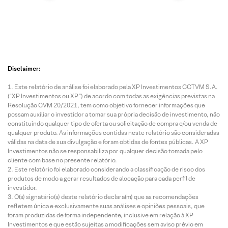
Disclaimer:
Este relatório de análise foi elaborado pela XP Investimentos CCTVM S.A.
(“XP Investimentos ou XP”) de acordo com todas as exigências previstas na
Resolução CVM 20/2021, tem como objetivo fornecer informações que
possam auxiliar o investidor a tomar sua própria decisão de investimento, não
constituindo qualquer tipo de oferta ou solicitação de compra e/ou venda de
qualquer produto. As informações contidas neste relatório são consideradas
válidas na data de sua divulgação e foram obtidas de fontes públicas. A XP
Investimentos não se responsabiliza por qualquer decisão tomada pelo
cliente com base no presente relatório.
Este relatório foi elaborado considerando a classificação de risco dos
produtos de modo a gerar resultados de alocação para cada perfil de
investidor.
O(s) signatário(s) deste relatório declara(m) que as recomendações
refletem única e exclusivamente suas análises e opiniões pessoais, que
foram produzidas de forma independente, inclusive em relação à XP
Investimentos e que estão sujeitas a modificações sem aviso prévio em