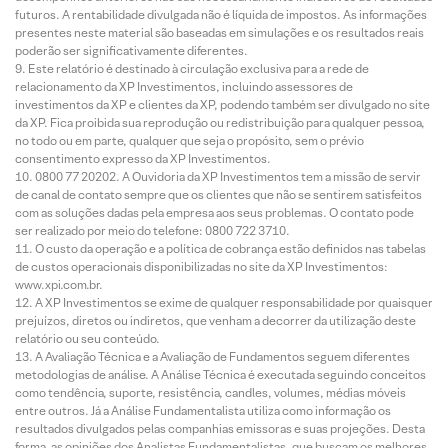
futuros. A rentabilidade divulgada não é líquida de impostos. As informações
presentes neste material são baseadas em simulações e os resultados reais
poderão ser significativamente diferentes.
Este relatório é destinado à circulação exclusiva para a rede de
relacionamento da XP Investimentos, incluindo assessores de
investimentos da XP e clientes da XP, podendo também ser divulgado no site
da XP. Fica proibida sua reprodução ou redistribuição para qualquer pessoa,
no todo ou em parte, qualquer que seja o propósito, sem o prévio
consentimento expresso da XP Investimentos.
0800 77 20202. A Ouvidoria da XP Investimentos tem a missão de servir
de canal de contato sempre que os clientes que não se sentirem satisfeitos
com as soluções dadas pela empresa aos seus problemas. O contato pode
ser realizado por meio do telefone: 0800 722 3710.
O custo da operação e a política de cobrança estão definidos nas tabelas
de custos operacionais disponibilizadas no site da XP Investimentos:
www.xpi.com.br.
A XP Investimentos se exime de qualquer responsabilidade por quaisquer
prejuízos, diretos ou indiretos, que venham a decorrer da utilização deste
relatório ou seu conteúdo.
A Avaliação Técnica e a Avaliação de Fundamentos seguem diferentes
metodologias de análise. A Análise Técnica é executada seguindo conceitos
como tendência, suporte, resistência, candles, volumes, médias móveis
entre outros. Já a Análise Fundamentalista utiliza como informação os
resultados divulgados pelas companhias emissoras e suas projeções. Desta
forma, as opiniões dos Analistas Fundamentalistas, que buscam os melhores