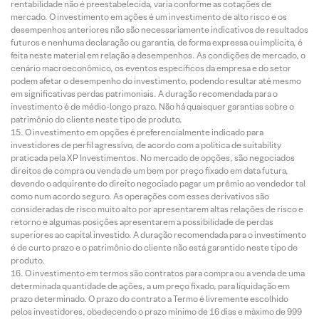
rentabilidade não é preestabelecida, varia conforme as cotações de
mercado. O investimento em ações é um investimento de alto risco e os
desempenhos anteriores não são necessariamente indicativos de resultados
futuros e nenhuma declaração ou garantia, de forma expressa ou implícita, é
feita neste material em relação a desempenhos. As condições de mercado, o
cenário macroeconômico, os eventos específicos da empresa e do setor
podem afetar o desempenho do investimento, podendo resultar até mesmo
em significativas perdas patrimoniais. A duração recomendada para o
investimento é de médio-longo prazo. Não há quaisquer garantias sobre o
patrimônio do cliente neste tipo de produto.
O investimento em opções é preferencialmente indicado para
investidores de perfil agressivo, de acordo com a política de suitability
praticada pela XP Investimentos. No mercado de opções, são negociados
direitos de compra ou venda de um bem por preço fixado em data futura,
devendo o adquirente do direito negociado pagar um prêmio ao vendedor tal
como num acordo seguro. As operações com esses derivativos são
consideradas de risco muito alto por apresentarem altas relações de risco e
retorno e algumas posições apresentarem a possibilidade de perdas
superiores ao capital investido. A duração recomendada para o investimento
é de curto prazo e o patrimônio do cliente não está garantido neste tipo de
produto.
O investimento em termos são contratos para compra ou a venda de uma
determinada quantidade de ações, a um preço fixado, para liquidação em
prazo determinado. O prazo do contrato a Termo é livremente escolhido
pelos investidores, obedecendo o prazo mínimo de 16 dias e máximo de 999