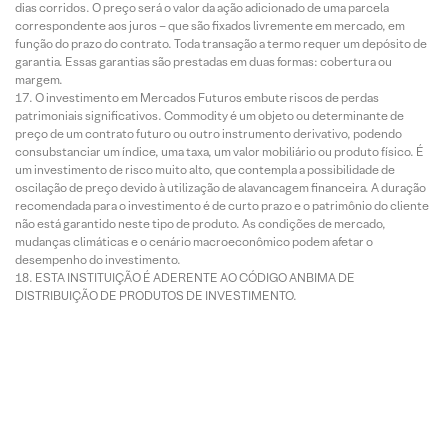
dias corridos. O preço será o valor da ação adicionado de uma parcela
correspondente aos juros – que são fixados livremente em mercado, em
função do prazo do contrato. Toda transação a termo requer um depósito de
garantia. Essas garantias são prestadas em duas formas: cobertura ou
margem.
O investimento em Mercados Futuros embute riscos de perdas
patrimoniais significativos. Commodity é um objeto ou determinante de
preço de um contrato futuro ou outro instrumento derivativo, podendo
consubstanciar um índice, uma taxa, um valor mobiliário ou produto físico. É
um investimento de risco muito alto, que contempla a possibilidade de
oscilação de preço devido à utilização de alavancagem financeira. A duração
recomendada para o investimento é de curto prazo e o patrimônio do cliente
não está garantido neste tipo de produto. As condições de mercado,
mudanças climáticas e o cenário macroeconômico podem afetar o
desempenho do investimento.
ESTA INSTITUIÇÃO É ADERENTE AO CÓDIGO ANBIMA DE
DISTRIBUIÇÃO DE PRODUTOS DE INVESTIMENTO.