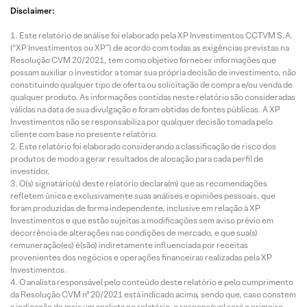
Disclaimer:
Este relatório de análise foi elaborado pela XP Investimentos CCTVM S.A.
(“XP Investimentos ou XP”) de acordo com todas as exigências previstas na
Resolução CVM 20/2021, tem como objetivo fornecer informações que
possam auxiliar o investidor a tomar sua própria decisão de investimento, não
constituindo qualquer tipo de oferta ou solicitação de compra e/ou venda de
qualquer produto. As informações contidas neste relatório são consideradas
válidas na data de sua divulgação e foram obtidas de fontes públicas. A XP
Investimentos não se responsabiliza por qualquer decisão tomada pelo
cliente com base no presente relatório.
Este relatório foi elaborado considerando a classificação de risco dos
produtos de modo a gerar resultados de alocação para cada perfil de
investidor.
O(s) signatário(s) deste relatório declara(m) que as recomendações
refletem única e exclusivamente suas análises e opiniões pessoais, que
foram produzidas de forma independente, inclusive em relação à XP
Investimentos e que estão sujeitas a modificações sem aviso prévio em
decorrência de alterações nas condições de mercado, e que sua(s)
remuneração(es) é(são) indiretamente influenciada por receitas
provenientes dos negócios e operações financeiras realizadas pela XP
Investimentos.
O analista responsável pelo conteúdo deste relatório e pelo cumprimento
da Resolução CVM nº 20/2021 está indicado acima, sendo que, caso constem
a indicação de mais um analista no relatório, o responsável será o primeiro