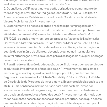
analista credenciado a ser mencionado no relatório.
Os analistas da XP Investimentos estão obrigados ao cumprimento de
todas as regras previstas no Código de Conduta da APIMEC Brasil para o
Analista de Valores Mobiliários e na Política de Conduta dos Analistas de
Valores Mobiliários da XP Investimentos.
O atendimento de nossos clientes é realizado por empregados da XP
Investimentos ou por assessores de investimento que desempenham suas
atividades por meio da XP, em conformidade com a Resolução CVM nº
178/2023, os quais encontram-se registrados na Associação Nacional das
Corretoras e Distribuidoras de Títulos e Valores Mobiliários – ANCORD. O
assessor de investimento não pode realizar consultoria, administração ou
gestão de patrimônio de clientes, devendo atuar como intermediário e
solicitar autorização prévia do cliente para a realização de qualquer operação
no mercado de capitais.
Para fins de verificação da adequação do perfil do investidor aos serviços e
produtos de investimento oferecidos pela XP Investimentos, utilizamos a
metodologia de adequação dos produtos por portfólio, nos termos das
Regras e Procedimentos ANBIMA de Suitability nº 01 e do Código ANBIMA
de Distribuição de Produtos de Investimento. Essa metodologia consiste em
atribuir uma pontuação máxima de risco para cada perfil de investidor
(conservador, moderado e agressivo), bem como uma pontuação de risco
para cada um dos produtos oferecidos pela XP Investimentos, de modo que
todos os clientes possam ter acesso a todos os produtos, desde que dentro
das quantidades e limites da pontuação de risco definidas para o seu perfil.