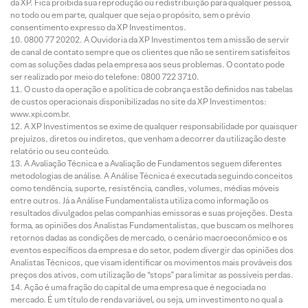
da XP. Fica proibida sua reprodução ou redistribuição para qualquer pessoa,
no todo ou em parte, qualquer que seja o propósito, sem o prévio
consentimento expresso da XP Investimentos.
0800 77 20202. A Ouvidoria da XP Investimentos tem a missão de servir
de canal de contato sempre que os clientes que não se sentirem satisfeitos
com as soluções dadas pela empresa aos seus problemas. O contato pode
ser realizado por meio do telefone: 0800 722 3710.
O custo da operação e a política de cobrança estão definidos nas tabelas
de custos operacionais disponibilizadas no site da XP Investimentos:
www.xpi.com.br.
A XP Investimentos se exime de qualquer responsabilidade por quaisquer
prejuízos, diretos ou indiretos, que venham a decorrer da utilização deste
relatório ou seu conteúdo.
A Avaliação Técnica e a Avaliação de Fundamentos seguem diferentes
metodologias de análise. A Análise Técnica é executada seguindo conceitos
como tendência, suporte, resistência, candles, volumes, médias móveis
entre outros. Já a Análise Fundamentalista utiliza como informação os
resultados divulgados pelas companhias emissoras e suas projeções. Desta
forma, as opiniões dos Analistas Fundamentalistas, que buscam os melhores
retornos dadas as condições de mercado, o cenário macroeconômico e os
eventos específicos da empresa e do setor, podem divergir das opiniões dos
Analistas Técnicos, que visam identificar os movimentos mais prováveis dos
preços dos ativos, com utilização de “stops” para limitar as possíveis perdas.
Ação é uma fração do capital de uma empresa que é negociada no
mercado. É um título de renda variável, ou seja, um investimento no qual a