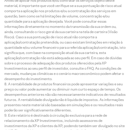
Antes de aplicar nos produtos e/ou contratar os serviços objeto deste
material, é importante que você verifique se a sua pontuação de risco atual
comporta a aplicação nos produtos e/ou a contratação dos serviços em
questão, bem como se há limitações de volume, concentração e/ou
quantidade para a aplicação desejada. Você pode consultar essas
informações diretamente no momento da transmissão da sua ordem ou,
ainda, consultando o risco geral da sua carteira na tela de carteira (Visão
Risco). Caso a sua pontuação de risco atual não comporte a
aplicação/contratação pretendida, ou caso existam limitações em relação à
quantidade e/ou volume financeiro para a referida aplicação/contratação, isto
significa que, com base na composição atual da sua carteira, esta
aplicação/contratação não está adequada ao seu perfil. Em caso de dúvidas
sobre o processo de adequação dos produtos oferecidos pela XP
Investimentos ao seu perfil de investidor, consulte o FAQ. As condições de
mercado, mudanças climáticas e o cenário macroeconômico podem afetar o
desempenho do investimento.
A rentabilidade de produtos financeiros pode apresentar variações e seu
preço ou valor pode aumentar ou diminuir num curto espaço de tempo. Os
desempenhos anteriores não são necessariamente indicativos de resultados
futuros. A rentabilidade divulgada não é líquida de impostos. As informações
presentes neste material são baseadas em simulações e os resultados reais
poderão ser significativamente diferentes.
Este relatório é destinado à circulação exclusiva para a rede de
relacionamento da XP Investimentos, incluindo assessores de
investimentos da XP e clientes da XP, podendo também ser divulgado no site