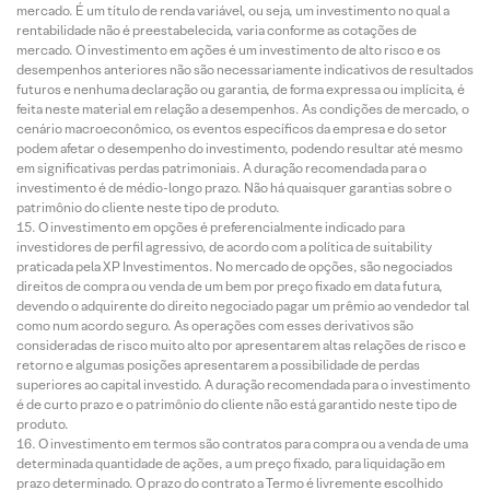
mercado. É um título de renda variável, ou seja, um investimento no qual a
rentabilidade não é preestabelecida, varia conforme as cotações de
mercado. O investimento em ações é um investimento de alto risco e os
desempenhos anteriores não são necessariamente indicativos de resultados
futuros e nenhuma declaração ou garantia, de forma expressa ou implícita, é
feita neste material em relação a desempenhos. As condições de mercado, o
cenário macroeconômico, os eventos específicos da empresa e do setor
podem afetar o desempenho do investimento, podendo resultar até mesmo
em significativas perdas patrimoniais. A duração recomendada para o
investimento é de médio-longo prazo. Não há quaisquer garantias sobre o
patrimônio do cliente neste tipo de produto.
O investimento em opções é preferencialmente indicado para
investidores de perfil agressivo, de acordo com a política de suitability
praticada pela XP Investimentos. No mercado de opções, são negociados
direitos de compra ou venda de um bem por preço fixado em data futura,
devendo o adquirente do direito negociado pagar um prêmio ao vendedor tal
como num acordo seguro. As operações com esses derivativos são
consideradas de risco muito alto por apresentarem altas relações de risco e
retorno e algumas posições apresentarem a possibilidade de perdas
superiores ao capital investido. A duração recomendada para o investimento
é de curto prazo e o patrimônio do cliente não está garantido neste tipo de
produto.
O investimento em termos são contratos para compra ou a venda de uma
determinada quantidade de ações, a um preço fixado, para liquidação em
prazo determinado. O prazo do contrato a Termo é livremente escolhido