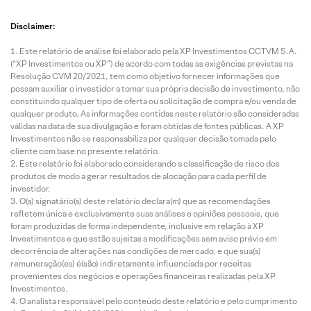
Disclaimer:
Este relatório de análise foi elaborado pela XP Investimentos CCTVM S.A.
(“XP Investimentos ou XP”) de acordo com todas as exigências previstas na
Resolução CVM 20/2021, tem como objetivo fornecer informações que
possam auxiliar o investidor a tomar sua própria decisão de investimento, não
constituindo qualquer tipo de oferta ou solicitação de compra e/ou venda de
qualquer produto. As informações contidas neste relatório são consideradas
válidas na data de sua divulgação e foram obtidas de fontes públicas. A XP
Investimentos não se responsabiliza por qualquer decisão tomada pelo
cliente com base no presente relatório.
Este relatório foi elaborado considerando a classificação de risco dos
produtos de modo a gerar resultados de alocação para cada perfil de
investidor.
O(s) signatário(s) deste relatório declara(m) que as recomendações
refletem única e exclusivamente suas análises e opiniões pessoais, que
foram produzidas de forma independente, inclusive em relação à XP
Investimentos e que estão sujeitas a modificações sem aviso prévio em
decorrência de alterações nas condições de mercado, e que sua(s)
remuneração(es) é(são) indiretamente influenciada por receitas
provenientes dos negócios e operações financeiras realizadas pela XP
Investimentos.
O analista responsável pelo conteúdo deste relatório e pelo cumprimento