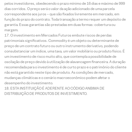
pelos investidores, obedecendo o prazo mínimo de 16 dias e máximo de 999
dias corridos. O preço será o valor da ação adicionado de uma parcela
correspondente aos juros – que são fixados livremente em mercado, em
função do prazo do contrato. Toda transação a termo requer um depósito de
garantia. Essas garantias são prestadas em duas formas: cobertura ou
margem.
O investimento em Mercados Futuros embute riscos de perdas
patrimoniais significativos. Commodity é um objeto ou determinante de
preço de um contrato futuro ou outro instrumento derivativo, podendo
consubstanciar um índice, uma taxa, um valor mobiliário ou produto físico. É
um investimento de risco muito alto, que contempla a possibilidade de
oscilação de preço devido à utilização de alavancagem financeira. A duração
recomendada para o investimento é de curto prazo e o patrimônio do cliente
não está garantido neste tipo de produto. As condições de mercado,
mudanças climáticas e o cenário macroeconômico podem afetar o
desempenho do investimento.
ESTA INSTITUIÇÃO É ADERENTE AO CÓDIGO ANBIMA DE
DISTRIBUIÇÃO DE PRODUTOS DE INVESTIMENTO.