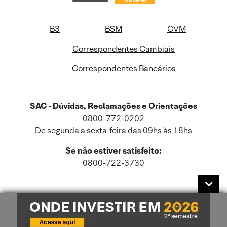
B3
BSM
CVM
Correspondentes Cambiais
Correspondentes Bancários
SAC - Dúvidas, Reclamações e Orientações
0800-772-0202
De segunda a sexta-feira das 09hs às 18hs
Se não estiver satisfeito:
0800-722-3730
Este site usa cookies e dados pessoais de acordo com a nossa
Política de
Cookies
e a nossa
Política de Privacidade
.