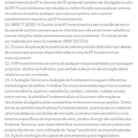
investimentos da XP e clientes da XP, podendo também ser divulgado no site
da XP. Fica proibida sua reprodução ou redistribuição para qualquer pessoa,
no todo ou em parte, qualquer que seja o propósito, sem o prévio
consentimento expresso da XP Investimentos.
0800 77 20202. A Ouvidoria da XP Investimentos tem a missão de servir
de canal de contato sempre que os clientes que não se sentirem satisfeitos
com as soluções dadas pela empresa aos seus problemas. O contato pode
ser realizado por meio do telefone: 0800 722 3710.
O custo da operação e a política de cobrança estão definidos nas tabelas
de custos operacionais disponibilizadas no site da XP Investimentos:
www.xpi.com.br.
A XP Investimentos se exime de qualquer responsabilidade por quaisquer
prejuízos, diretos ou indiretos, que venham a decorrer da utilização deste
relatório ou seu conteúdo.
A Avaliação Técnica e a Avaliação de Fundamentos seguem diferentes
metodologias de análise. A Análise Técnica é executada seguindo conceitos
como tendência, suporte, resistência, candles, volumes, médias móveis
entre outros. Já a Análise Fundamentalista utiliza como informação os
resultados divulgados pelas companhias emissoras e suas projeções. Desta
forma, as opiniões dos Analistas Fundamentalistas, que buscam os melhores
retornos dadas as condições de mercado, o cenário macroeconômico e os
eventos específicos da empresa e do setor, podem divergir das opiniões dos
Analistas Técnicos, que visam identificar os movimentos mais prováveis dos
preços dos ativos, com utilização de “stops” para limitar as possíveis perdas.
Ação é uma fração do capital de uma empresa que é negociada no