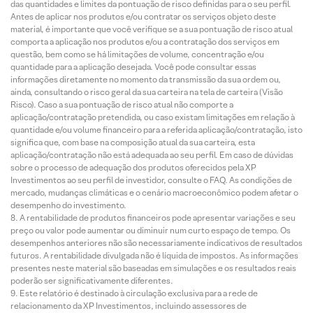
das quantidades e limites da pontuação de risco definidas para o seu perfil.
Antes de aplicar nos produtos e/ou contratar os serviços objeto deste
material, é importante que você verifique se a sua pontuação de risco atual
comporta a aplicação nos produtos e/ou a contratação dos serviços em
questão, bem como se há limitações de volume, concentração e/ou
quantidade para a aplicação desejada. Você pode consultar essas
informações diretamente no momento da transmissão da sua ordem ou,
ainda, consultando o risco geral da sua carteira na tela de carteira (Visão
Risco). Caso a sua pontuação de risco atual não comporte a
aplicação/contratação pretendida, ou caso existam limitações em relação à
quantidade e/ou volume financeiro para a referida aplicação/contratação, isto
significa que, com base na composição atual da sua carteira, esta
aplicação/contratação não está adequada ao seu perfil. Em caso de dúvidas
sobre o processo de adequação dos produtos oferecidos pela XP
Investimentos ao seu perfil de investidor, consulte o FAQ. As condições de
mercado, mudanças climáticas e o cenário macroeconômico podem afetar o
desempenho do investimento.
A rentabilidade de produtos financeiros pode apresentar variações e seu
preço ou valor pode aumentar ou diminuir num curto espaço de tempo. Os
desempenhos anteriores não são necessariamente indicativos de resultados
futuros. A rentabilidade divulgada não é líquida de impostos. As informações
presentes neste material são baseadas em simulações e os resultados reais
poderão ser significativamente diferentes.
Este relatório é destinado à circulação exclusiva para a rede de
relacionamento da XP Investimentos, incluindo assessores de