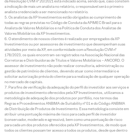
da Resolução CVM nº 20/2021 está indicado acima, sendo que, caso constem
a indicação de mais um analista no relatório, o responsável será o primeiro
analista credenciado a ser mencionado no relatório.
Os analistas da XP Investimentos estão obrigados ao cumprimento de
todas as regras previstas no Código de Conduta da APIMEC Brasil para o
Analista de Valores Mobiliários e na Política de Conduta dos Analistas de
Valores Mobiliários da XP Investimentos.
O atendimento de nossos clientes é realizado por empregados da XP
Investimentos ou por assessores de investimento que desempenham suas
atividades por meio da XP, em conformidade com a Resolução CVM nº
178/2023, os quais encontram-se registrados na Associação Nacional das
Corretoras e Distribuidoras de Títulos e Valores Mobiliários – ANCORD. O
assessor de investimento não pode realizar consultoria, administração ou
gestão de patrimônio de clientes, devendo atuar como intermediário e
solicitar autorização prévia do cliente para a realização de qualquer operação
no mercado de capitais.
Para fins de verificação da adequação do perfil do investidor aos serviços e
produtos de investimento oferecidos pela XP Investimentos, utilizamos a
metodologia de adequação dos produtos por portfólio, nos termos das
Regras e Procedimentos ANBIMA de Suitability nº 01 e do Código ANBIMA
de Distribuição de Produtos de Investimento. Essa metodologia consiste em
atribuir uma pontuação máxima de risco para cada perfil de investidor
(conservador, moderado e agressivo), bem como uma pontuação de risco
para cada um dos produtos oferecidos pela XP Investimentos, de modo que
todos os clientes possam ter acesso a todos os produtos, desde que dentro