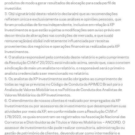
produtos de modo a gerar resultados de alocação para cada perfil de
investidor.
O(s) signatário(s) deste relatório declara(m) que as recomendações
refletem única e exclusivamente suas análises e opiniões pessoais, que
foram produzidas de forma independente, inclusive em relação à XP
Investimentos e que estão sujeitas a modificações sem aviso prévio em
decorrência de alterações nas condições de mercado, e que sua(s)
remuneração(es) é(são) indiretamente influenciada por receitas
provenientes dos negócios e operações financeiras realizadas pela XP
Investimentos.
O analista responsável pelo conteúdo deste relatório e pelo cumprimento
da Resolução CVM nº 20/2021 está indicado acima, sendo que, caso constem
a indicação de mais um analista no relatório, o responsável será o primeiro
analista credenciado a ser mencionado no relatório.
Os analistas da XP Investimentos estão obrigados ao cumprimento de
todas as regras previstas no Código de Conduta da APIMEC Brasil para o
Analista de Valores Mobiliários e na Política de Conduta dos Analistas de
Valores Mobiliários da XP Investimentos.
O atendimento de nossos clientes é realizado por empregados da XP
Investimentos ou por assessores de investimento que desempenham suas
atividades por meio da XP, em conformidade com a Resolução CVM nº
178/2023, os quais encontram-se registrados na Associação Nacional das
Corretoras e Distribuidoras de Títulos e Valores Mobiliários – ANCORD. O
assessor de investimento não pode realizar consultoria, administração ou
gestão de patrimônio de clientes, devendo atuar como intermediário e