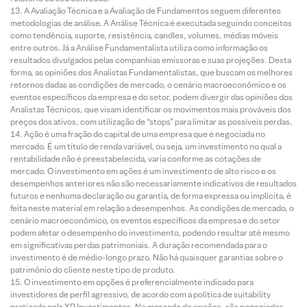
A Avaliação Técnica e a Avaliação de Fundamentos seguem diferentes
metodologias de análise. A Análise Técnica é executada seguindo conceitos
como tendência, suporte, resistência, candles, volumes, médias móveis
entre outros. Já a Análise Fundamentalista utiliza como informação os
resultados divulgados pelas companhias emissoras e suas projeções. Desta
forma, as opiniões dos Analistas Fundamentalistas, que buscam os melhores
retornos dadas as condições de mercado, o cenário macroeconômico e os
eventos específicos da empresa e do setor, podem divergir das opiniões dos
Analistas Técnicos, que visam identificar os movimentos mais prováveis dos
preços dos ativos, com utilização de “stops” para limitar as possíveis perdas.
Ação é uma fração do capital de uma empresa que é negociada no
mercado. É um título de renda variável, ou seja, um investimento no qual a
rentabilidade não é preestabelecida, varia conforme as cotações de
mercado. O investimento em ações é um investimento de alto risco e os
desempenhos anteriores não são necessariamente indicativos de resultados
futuros e nenhuma declaração ou garantia, de forma expressa ou implícita, é
feita neste material em relação a desempenhos. As condições de mercado, o
cenário macroeconômico, os eventos específicos da empresa e do setor
podem afetar o desempenho do investimento, podendo resultar até mesmo
em significativas perdas patrimoniais. A duração recomendada para o
investimento é de médio-longo prazo. Não há quaisquer garantias sobre o
patrimônio do cliente neste tipo de produto.
O investimento em opções é preferencialmente indicado para
investidores de perfil agressivo, de acordo com a política de suitability
praticada pela XP Investimentos. No mercado de opções, são negociados