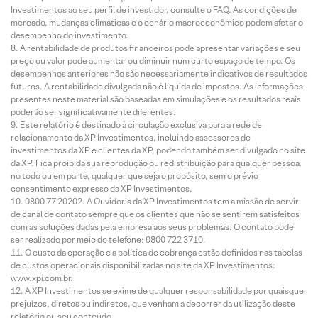
Investimentos ao seu perfil de investidor, consulte o FAQ. As condições de
mercado, mudanças climáticas e o cenário macroeconômico podem afetar o
desempenho do investimento.
A rentabilidade de produtos financeiros pode apresentar variações e seu
preço ou valor pode aumentar ou diminuir num curto espaço de tempo. Os
desempenhos anteriores não são necessariamente indicativos de resultados
futuros. A rentabilidade divulgada não é líquida de impostos. As informações
presentes neste material são baseadas em simulações e os resultados reais
poderão ser significativamente diferentes.
Este relatório é destinado à circulação exclusiva para a rede de
relacionamento da XP Investimentos, incluindo assessores de
investimentos da XP e clientes da XP, podendo também ser divulgado no site
da XP. Fica proibida sua reprodução ou redistribuição para qualquer pessoa,
no todo ou em parte, qualquer que seja o propósito, sem o prévio
consentimento expresso da XP Investimentos.
0800 77 20202. A Ouvidoria da XP Investimentos tem a missão de servir
de canal de contato sempre que os clientes que não se sentirem satisfeitos
com as soluções dadas pela empresa aos seus problemas. O contato pode
ser realizado por meio do telefone: 0800 722 3710.
O custo da operação e a política de cobrança estão definidos nas tabelas
de custos operacionais disponibilizadas no site da XP Investimentos:
www.xpi.com.br.
A XP Investimentos se exime de qualquer responsabilidade por quaisquer
prejuízos, diretos ou indiretos, que venham a decorrer da utilização deste
relatório ou seu conteúdo.