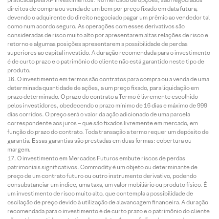
direitos de compra ou venda de um bem por preço fixado em data futura,
devendo o adquirente do direito negociado pagar um prêmio ao vendedor tal
como num acordo seguro. As operações com esses derivativos são
consideradas de risco muito alto por apresentarem altas relações de risco e
retorno e algumas posições apresentarem a possibilidade de perdas
superiores ao capital investido. A duração recomendada para o investimento
é de curto prazo e o patrimônio do cliente não está garantido neste tipo de
produto.
O investimento em termos são contratos para compra ou a venda de uma
determinada quantidade de ações, a um preço fixado, para liquidação em
prazo determinado. O prazo do contrato a Termo é livremente escolhido
pelos investidores, obedecendo o prazo mínimo de 16 dias e máximo de 999
dias corridos. O preço será o valor da ação adicionado de uma parcela
correspondente aos juros – que são fixados livremente em mercado, em
função do prazo do contrato. Toda transação a termo requer um depósito de
garantia. Essas garantias são prestadas em duas formas: cobertura ou
margem.
O investimento em Mercados Futuros embute riscos de perdas
patrimoniais significativos. Commodity é um objeto ou determinante de
preço de um contrato futuro ou outro instrumento derivativo, podendo
consubstanciar um índice, uma taxa, um valor mobiliário ou produto físico. É
um investimento de risco muito alto, que contempla a possibilidade de
oscilação de preço devido à utilização de alavancagem financeira. A duração
recomendada para o investimento é de curto prazo e o patrimônio do cliente