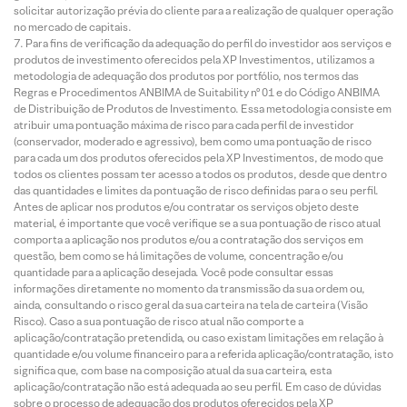
solicitar autorização prévia do cliente para a realização de qualquer operação
no mercado de capitais.
Para fins de verificação da adequação do perfil do investidor aos serviços e
produtos de investimento oferecidos pela XP Investimentos, utilizamos a
metodologia de adequação dos produtos por portfólio, nos termos das
Regras e Procedimentos ANBIMA de Suitability nº 01 e do Código ANBIMA
de Distribuição de Produtos de Investimento. Essa metodologia consiste em
atribuir uma pontuação máxima de risco para cada perfil de investidor
(conservador, moderado e agressivo), bem como uma pontuação de risco
para cada um dos produtos oferecidos pela XP Investimentos, de modo que
todos os clientes possam ter acesso a todos os produtos, desde que dentro
das quantidades e limites da pontuação de risco definidas para o seu perfil.
Antes de aplicar nos produtos e/ou contratar os serviços objeto deste
material, é importante que você verifique se a sua pontuação de risco atual
comporta a aplicação nos produtos e/ou a contratação dos serviços em
questão, bem como se há limitações de volume, concentração e/ou
quantidade para a aplicação desejada. Você pode consultar essas
informações diretamente no momento da transmissão da sua ordem ou,
ainda, consultando o risco geral da sua carteira na tela de carteira (Visão
Risco). Caso a sua pontuação de risco atual não comporte a
aplicação/contratação pretendida, ou caso existam limitações em relação à
quantidade e/ou volume financeiro para a referida aplicação/contratação, isto
significa que, com base na composição atual da sua carteira, esta
aplicação/contratação não está adequada ao seu perfil. Em caso de dúvidas
sobre o processo de adequação dos produtos oferecidos pela XP