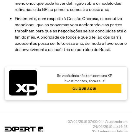
mencionou que pode haver definição sobre o modelo das
refinarias e da BR no primeiro semestre desse ano;
Finalmente, com respeito à Cessão Onerosa, o executivo
mencionou que as conversas vem acelerando e as partes
trabalham para que as negociações sejam concluídas até o
fim do mês. A prioridade de todos é que o leilão dos barris
excedentes possa ser feito esse ano, de modo a favorecer o
desenvolvimento da indústria de petróleo do Brasil.
Se você ainda não tem conta na XP
Investimentos, abra a sua!
CLIQUE AQUI
07/02/2019 07:00:04 • Atualizado em
24/06/2019 11:14:58
1 minuto de leitura