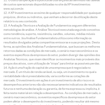
O custo da operação e a política de cobrança estão definidos nas tabelas
de custos operacionais disponibilizadas no site da XP Investimentos:
www.xpi.com.br.
A XP Investimentos se exime de qualquer responsabilidade por quaisquer
prejuízos, diretos ou indiretos, que venham a decorrer da utilização deste
relatório ou seu conteúdo.
A Avaliação Técnica e a Avaliação de Fundamentos seguem diferentes
metodologias de análise. A Análise Técnica é executada seguindo conceitos
como tendência, suporte, resistência, candles, volumes, médias móveis
entre outros. Já a Análise Fundamentalista utiliza como informação os
resultados divulgados pelas companhias emissoras e suas projeções. Desta
forma, as opiniões dos Analistas Fundamentalistas, que buscam os melhores
retornos dadas as condições de mercado, o cenário macroeconômico e os
eventos específicos da empresa e do setor, podem divergir das opiniões dos
Analistas Técnicos, que visam identificar os movimentos mais prováveis dos
preços dos ativos, com utilização de “stops” para limitar as possíveis perdas.
Ação é uma fração do capital de uma empresa que é negociada no
mercado. É um título de renda variável, ou seja, um investimento no qual a
rentabilidade não é preestabelecida, varia conforme as cotações de
mercado. O investimento em ações é um investimento de alto risco e os
desempenhos anteriores não são necessariamente indicativos de resultados
futuros e nenhuma declaração ou garantia, de forma expressa ou implícita, é
feita neste material em relação a desempenhos. As condições de mercado, o
cenário macroeconômico, os eventos específicos da empresa e do setor
podem afetar o desempenho do investimento, podendo resultar até mesmo