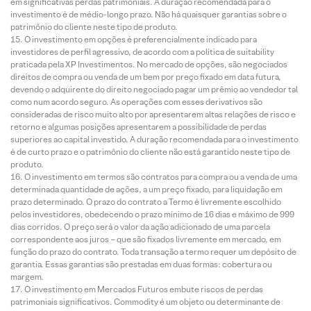
em significativas perdas patrimoniais. A duração recomendada para o
investimento é de médio-longo prazo. Não há quaisquer garantias sobre o
patrimônio do cliente neste tipo de produto.
O investimento em opções é preferencialmente indicado para
investidores de perfil agressivo, de acordo com a política de suitability
praticada pela XP Investimentos. No mercado de opções, são negociados
direitos de compra ou venda de um bem por preço fixado em data futura,
devendo o adquirente do direito negociado pagar um prêmio ao vendedor tal
como num acordo seguro. As operações com esses derivativos são
consideradas de risco muito alto por apresentarem altas relações de risco e
retorno e algumas posições apresentarem a possibilidade de perdas
superiores ao capital investido. A duração recomendada para o investimento
é de curto prazo e o patrimônio do cliente não está garantido neste tipo de
produto.
O investimento em termos são contratos para compra ou a venda de uma
determinada quantidade de ações, a um preço fixado, para liquidação em
prazo determinado. O prazo do contrato a Termo é livremente escolhido
pelos investidores, obedecendo o prazo mínimo de 16 dias e máximo de 999
dias corridos. O preço será o valor da ação adicionado de uma parcela
correspondente aos juros – que são fixados livremente em mercado, em
função do prazo do contrato. Toda transação a termo requer um depósito de
garantia. Essas garantias são prestadas em duas formas: cobertura ou
margem.
O investimento em Mercados Futuros embute riscos de perdas
patrimoniais significativos. Commodity é um objeto ou determinante de