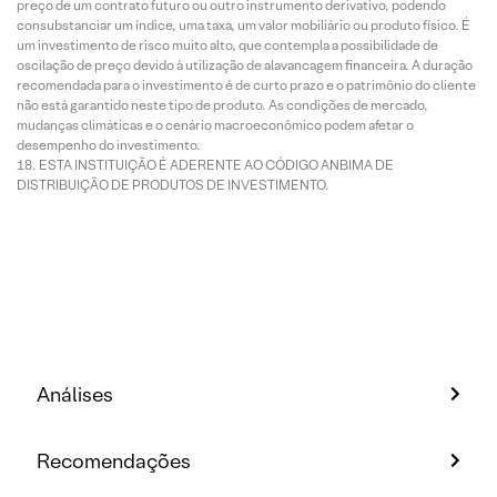
preço de um contrato futuro ou outro instrumento derivativo, podendo
consubstanciar um índice, uma taxa, um valor mobiliário ou produto físico. É
um investimento de risco muito alto, que contempla a possibilidade de
oscilação de preço devido à utilização de alavancagem financeira. A duração
recomendada para o investimento é de curto prazo e o patrimônio do cliente
não está garantido neste tipo de produto. As condições de mercado,
mudanças climáticas e o cenário macroeconômico podem afetar o
desempenho do investimento.
ESTA INSTITUIÇÃO É ADERENTE AO CÓDIGO ANBIMA DE
DISTRIBUIÇÃO DE PRODUTOS DE INVESTIMENTO.
Análises
Recomendações