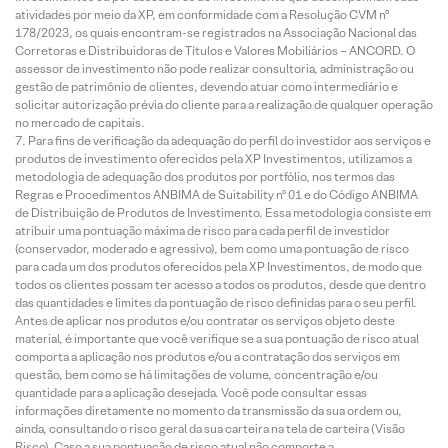
atividades por meio da XP, em conformidade com a Resolução CVM nº
178/2023, os quais encontram-se registrados na Associação Nacional das
Corretoras e Distribuidoras de Títulos e Valores Mobiliários – ANCORD. O
assessor de investimento não pode realizar consultoria, administração ou
gestão de patrimônio de clientes, devendo atuar como intermediário e
solicitar autorização prévia do cliente para a realização de qualquer operação
no mercado de capitais.
Para fins de verificação da adequação do perfil do investidor aos serviços e
produtos de investimento oferecidos pela XP Investimentos, utilizamos a
metodologia de adequação dos produtos por portfólio, nos termos das
Regras e Procedimentos ANBIMA de Suitability nº 01 e do Código ANBIMA
de Distribuição de Produtos de Investimento. Essa metodologia consiste em
atribuir uma pontuação máxima de risco para cada perfil de investidor
(conservador, moderado e agressivo), bem como uma pontuação de risco
para cada um dos produtos oferecidos pela XP Investimentos, de modo que
todos os clientes possam ter acesso a todos os produtos, desde que dentro
das quantidades e limites da pontuação de risco definidas para o seu perfil.
Antes de aplicar nos produtos e/ou contratar os serviços objeto deste
material, é importante que você verifique se a sua pontuação de risco atual
comporta a aplicação nos produtos e/ou a contratação dos serviços em
questão, bem como se há limitações de volume, concentração e/ou
quantidade para a aplicação desejada. Você pode consultar essas
informações diretamente no momento da transmissão da sua ordem ou,
ainda, consultando o risco geral da sua carteira na tela de carteira (Visão
Risco). Caso a sua pontuação de risco atual não comporte a