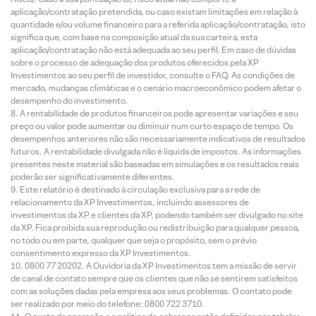
aplicação/contratação pretendida, ou caso existam limitações em relação à
quantidade e/ou volume financeiro para a referida aplicação/contratação, isto
significa que, com base na composição atual da sua carteira, esta
aplicação/contratação não está adequada ao seu perfil. Em caso de dúvidas
sobre o processo de adequação dos produtos oferecidos pela XP
Investimentos ao seu perfil de investidor, consulte o FAQ. As condições de
mercado, mudanças climáticas e o cenário macroeconômico podem afetar o
desempenho do investimento.
A rentabilidade de produtos financeiros pode apresentar variações e seu
preço ou valor pode aumentar ou diminuir num curto espaço de tempo. Os
desempenhos anteriores não são necessariamente indicativos de resultados
futuros. A rentabilidade divulgada não é líquida de impostos. As informações
presentes neste material são baseadas em simulações e os resultados reais
poderão ser significativamente diferentes.
Este relatório é destinado à circulação exclusiva para a rede de
relacionamento da XP Investimentos, incluindo assessores de
investimentos da XP e clientes da XP, podendo também ser divulgado no site
da XP. Fica proibida sua reprodução ou redistribuição para qualquer pessoa,
no todo ou em parte, qualquer que seja o propósito, sem o prévio
consentimento expresso da XP Investimentos.
0800 77 20202. A Ouvidoria da XP Investimentos tem a missão de servir
de canal de contato sempre que os clientes que não se sentirem satisfeitos
com as soluções dadas pela empresa aos seus problemas. O contato pode
ser realizado por meio do telefone: 0800 722 3710.