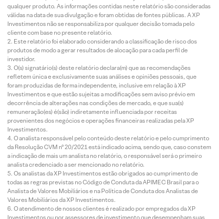
qualquer produto. As informações contidas neste relatório são consideradas
válidas na data de sua divulgação e foram obtidas de fontes públicas. A XP
Investimentos não se responsabiliza por qualquer decisão tomada pelo
cliente com base no presente relatório.
Este relatório foi elaborado considerando a classificação de risco dos
produtos de modo a gerar resultados de alocação para cada perfil de
investidor.
O(s) signatário(s) deste relatório declara(m) que as recomendações
refletem única e exclusivamente suas análises e opiniões pessoais, que
foram produzidas de forma independente, inclusive em relação à XP
Investimentos e que estão sujeitas a modificações sem aviso prévio em
decorrência de alterações nas condições de mercado, e que sua(s)
remuneração(es) é(são) indiretamente influenciada por receitas
provenientes dos negócios e operações financeiras realizadas pela XP
Investimentos.
O analista responsável pelo conteúdo deste relatório e pelo cumprimento
da Resolução CVM nº 20/2021 está indicado acima, sendo que, caso constem
a indicação de mais um analista no relatório, o responsável será o primeiro
analista credenciado a ser mencionado no relatório.
Os analistas da XP Investimentos estão obrigados ao cumprimento de
todas as regras previstas no Código de Conduta da APIMEC Brasil para o
Analista de Valores Mobiliários e na Política de Conduta dos Analistas de
Valores Mobiliários da XP Investimentos.
O atendimento de nossos clientes é realizado por empregados da XP
Investimentos ou por assessores de investimento que desempenham suas