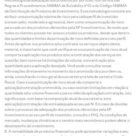
metodologia de adequação dos produtos por portfólio, nos termos das
Regras e Procedimentos ANBIMA de Suitability nº 01 e do Código ANBIMA
de Distribuição de Produtos de Investimento. Essa metodologia consiste em
atribuir uma pontuação máxima de risco para cada perfil de investidor
(conservador, moderado e agressivo), bem como uma pontuação de risco
para cada um dos produtos oferecidos pela XP Investimentos, de modo que
todos os clientes possam ter acesso a todos os produtos, desde que dentro
das quantidades e limites da pontuação de risco definidas para o seu perfil.
Antes de aplicar nos produtos e/ou contratar os serviços objeto deste
material, é importante que você verifique se a sua pontuação de risco atual
comporta a aplicação nos produtos e/ou a contratação dos serviços em
questão, bem como se há limitações de volume, concentração e/ou
quantidade para a aplicação desejada. Você pode consultar essas
informações diretamente no momento da transmissão da sua ordem ou,
ainda, consultando o risco geral da sua carteira na tela de carteira (Visão
Risco). Caso a sua pontuação de risco atual não comporte a
aplicação/contratação pretendida, ou caso existam limitações em relação à
quantidade e/ou volume financeiro para a referida aplicação/contratação, isto
significa que, com base na composição atual da sua carteira, esta
aplicação/contratação não está adequada ao seu perfil. Em caso de dúvidas
sobre o processo de adequação dos produtos oferecidos pela XP
Investimentos ao seu perfil de investidor, consulte o FAQ. As condições de
mercado, mudanças climáticas e o cenário macroeconômico podem afetar o
desempenho do investimento.
A rentabilidade de produtos financeiros pode apresentar variações e seu