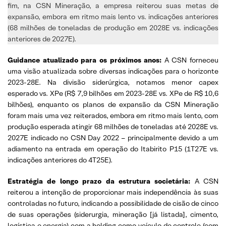
fim, na CSN Mineração, a empresa reiterou suas metas de
expansão, embora em ritmo mais lento vs. indicações anteriores
(68 milhões de toneladas de produção em 2028E vs. indicações
anteriores de 2027E).
Guidance atualizado para os próximos anos:
A CSN forneceu
uma visão atualizada sobre diversas indicações para o horizonte
2023-28E. Na divisão siderúrgica, notamos menor capex
esperado vs. XPe (R$ 7,9 bilhões em 2023-28E vs. XPe de R$ 10,6
bilhões), enquanto os planos de expansão da CSN Mineração
foram mais uma vez reiterados, embora em ritmo mais lento, com
produção esperada atingir 68 milhões de toneladas até 2028E vs.
2027E indicado no CSN Day 2022 – principalmente devido a um
adiamento na entrada em operação do Itabirito P15 (1T27E vs.
indicações anteriores do 4T25E).
Estratégia de longo prazo da estrutura societária:
A CSN
reiterou a intenção de proporcionar mais independência às suas
controladas no futuro, indicando a possibilidade de cisão de cinco
de suas operações (siderurgia, mineração [já listada], cimento,
logística e energia) com a holding como veículo de controle (com