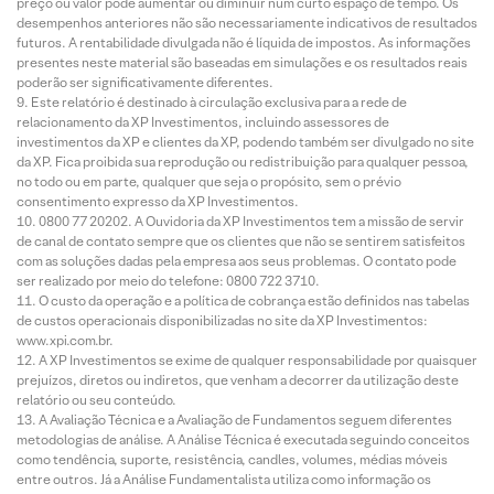
preço ou valor pode aumentar ou diminuir num curto espaço de tempo. Os
desempenhos anteriores não são necessariamente indicativos de resultados
futuros. A rentabilidade divulgada não é líquida de impostos. As informações
presentes neste material são baseadas em simulações e os resultados reais
poderão ser significativamente diferentes.
Este relatório é destinado à circulação exclusiva para a rede de
relacionamento da XP Investimentos, incluindo assessores de
investimentos da XP e clientes da XP, podendo também ser divulgado no site
da XP. Fica proibida sua reprodução ou redistribuição para qualquer pessoa,
no todo ou em parte, qualquer que seja o propósito, sem o prévio
consentimento expresso da XP Investimentos.
0800 77 20202. A Ouvidoria da XP Investimentos tem a missão de servir
de canal de contato sempre que os clientes que não se sentirem satisfeitos
com as soluções dadas pela empresa aos seus problemas. O contato pode
ser realizado por meio do telefone: 0800 722 3710.
O custo da operação e a política de cobrança estão definidos nas tabelas
de custos operacionais disponibilizadas no site da XP Investimentos:
www.xpi.com.br.
A XP Investimentos se exime de qualquer responsabilidade por quaisquer
prejuízos, diretos ou indiretos, que venham a decorrer da utilização deste
relatório ou seu conteúdo.
A Avaliação Técnica e a Avaliação de Fundamentos seguem diferentes
metodologias de análise. A Análise Técnica é executada seguindo conceitos
como tendência, suporte, resistência, candles, volumes, médias móveis
entre outros. Já a Análise Fundamentalista utiliza como informação os