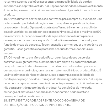
retorno e algumas posições apresentarem a possibilidade de perdas
superiores ao capital investido. A duração recomendada para o investimento
é de curto prazo e o patrimônio do cliente não está garantido neste tipo de
produto.
O investimento em termos são contratos para compra ou a venda de uma
determinada quantidade de ações, a um preço fixado, para liquidação em
prazo determinado. O prazo do contrato a Termo é livremente escolhido
pelos investidores, obedecendo o prazo mínimo de 16 dias e máximo de 999
dias corridos. O preço será o valor da ação adicionado de uma parcela
correspondente aos juros – que são fixados livremente em mercado, em
função do prazo do contrato. Toda transação a termo requer um depósito de
garantia. Essas garantias são prestadas em duas formas: cobertura ou
margem.
O investimento em Mercados Futuros embute riscos de perdas
patrimoniais significativos. Commodity é um objeto ou determinante de
preço de um contrato futuro ou outro instrumento derivativo, podendo
consubstanciar um índice, uma taxa, um valor mobiliário ou produto físico. É
um investimento de risco muito alto, que contempla a possibilidade de
oscilação de preço devido à utilização de alavancagem financeira. A duração
recomendada para o investimento é de curto prazo e o patrimônio do cliente
não está garantido neste tipo de produto. As condições de mercado,
mudanças climáticas e o cenário macroeconômico podem afetar o
desempenho do investimento.
ESTA INSTITUIÇÃO É ADERENTE AO CÓDIGO ANBIMA DE
DISTRIBUIÇÃO DE PRODUTOS DE INVESTIMENTO.