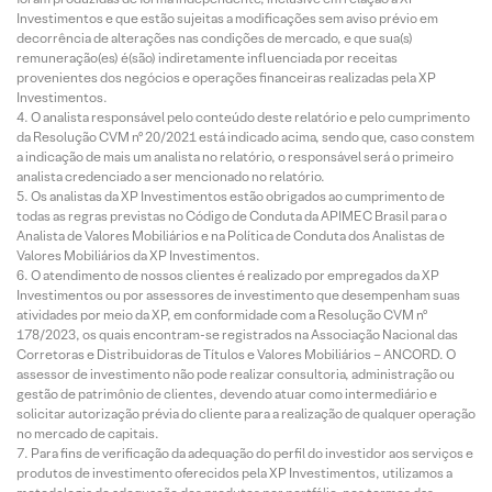
Investimentos e que estão sujeitas a modificações sem aviso prévio em
decorrência de alterações nas condições de mercado, e que sua(s)
remuneração(es) é(são) indiretamente influenciada por receitas
provenientes dos negócios e operações financeiras realizadas pela XP
Investimentos.
O analista responsável pelo conteúdo deste relatório e pelo cumprimento
da Resolução CVM nº 20/2021 está indicado acima, sendo que, caso constem
a indicação de mais um analista no relatório, o responsável será o primeiro
analista credenciado a ser mencionado no relatório.
Os analistas da XP Investimentos estão obrigados ao cumprimento de
todas as regras previstas no Código de Conduta da APIMEC Brasil para o
Analista de Valores Mobiliários e na Política de Conduta dos Analistas de
Valores Mobiliários da XP Investimentos.
O atendimento de nossos clientes é realizado por empregados da XP
Investimentos ou por assessores de investimento que desempenham suas
atividades por meio da XP, em conformidade com a Resolução CVM nº
178/2023, os quais encontram-se registrados na Associação Nacional das
Corretoras e Distribuidoras de Títulos e Valores Mobiliários – ANCORD. O
assessor de investimento não pode realizar consultoria, administração ou
gestão de patrimônio de clientes, devendo atuar como intermediário e
solicitar autorização prévia do cliente para a realização de qualquer operação
no mercado de capitais.
Para fins de verificação da adequação do perfil do investidor aos serviços e
produtos de investimento oferecidos pela XP Investimentos, utilizamos a