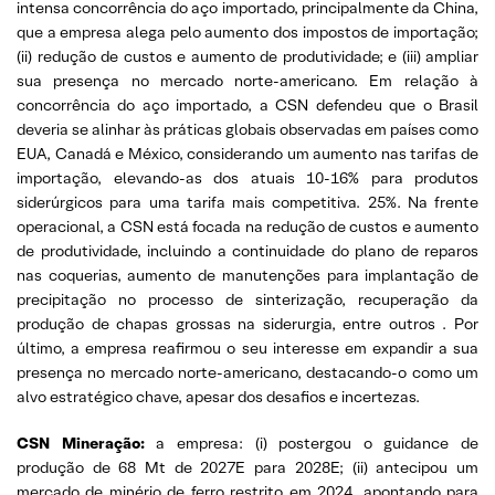
intensa concorrência do aço importado, principalmente da China,
que a empresa alega pelo aumento dos impostos de importação;
(ii) redução de custos e aumento de produtividade; e (iii) ampliar
sua presença no mercado norte-americano. Em relação à
concorrência do aço importado, a CSN defendeu que o Brasil
deveria se alinhar às práticas globais observadas em países como
EUA, Canadá e México, considerando um aumento nas tarifas de
importação, elevando-as dos atuais 10-16% para produtos
siderúrgicos para uma tarifa mais competitiva. 25%. Na frente
operacional, a CSN está focada na redução de custos e aumento
de produtividade, incluindo a continuidade do plano de reparos
nas coquerias, aumento de manutenções para implantação de
precipitação no processo de sinterização, recuperação da
produção de chapas grossas na siderurgia, entre outros . Por
último, a empresa reafirmou o seu interesse em expandir a sua
presença no mercado norte-americano, destacando-o como um
alvo estratégico chave, apesar dos desafios e incertezas.
CSN Mineração:
a empresa: (i) postergou o guidance de
produção de 68 Mt de 2027E para 2028E; (ii) antecipou um
mercado de minério de ferro restrito em 2024, apontando para