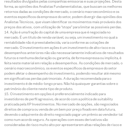
resultados divulgados pelas companhias emissoras e suas projeções. Desta
forma, as opiniões dos Analistas Fundamentalistas, que buscam os melhores
retornos dadas as condições de mercado, o cenário macroeconômico e os
eventos específicos da empresa e do setor, podem divergir das opiniões dos
Analistas Técnicos, que visam identificar os movimentos mais prováveis dos
preços dos ativos, com utilização de “stops” para limitar as possíveis perdas.
Ação é uma fração do capital de uma empresa que é negociada no
mercado. É um título de renda variável, ou seja, um investimento no qual a
rentabilidade não é preestabelecida, varia conforme as cotações de
mercado. O investimento em ações é um investimento de alto risco e os
desempenhos anteriores não são necessariamente indicativos de resultados
futuros e nenhuma declaração ou garantia, de forma expressa ou implícita, é
feita neste material em relação a desempenhos. As condições de mercado, o
cenário macroeconômico, os eventos específicos da empresa e do setor
podem afetar o desempenho do investimento, podendo resultar até mesmo
em significativas perdas patrimoniais. A duração recomendada para o
investimento é de médio-longo prazo. Não há quaisquer garantias sobre o
patrimônio do cliente neste tipo de produto.
O investimento em opções é preferencialmente indicado para
investidores de perfil agressivo, de acordo com a política de suitability
praticada pela XP Investimentos. No mercado de opções, são negociados
direitos de compra ou venda de um bem por preço fixado em data futura,
devendo o adquirente do direito negociado pagar um prêmio ao vendedor tal
como num acordo seguro. As operações com esses derivativos são
consideradas de risco muito alto por apresentarem altas relações de risco e