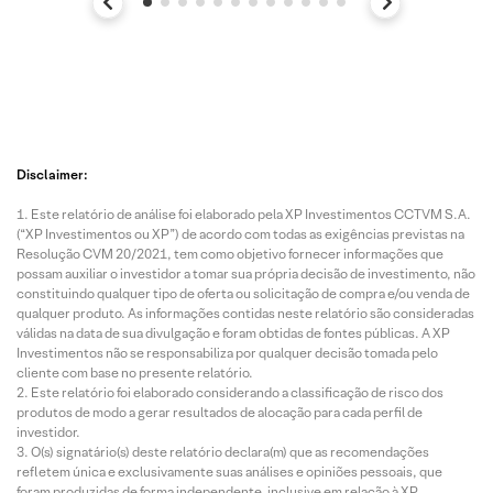
Disclaimer:
Este relatório de análise foi elaborado pela XP Investimentos CCTVM S.A.
(“XP Investimentos ou XP”) de acordo com todas as exigências previstas na
Resolução CVM 20/2021, tem como objetivo fornecer informações que
possam auxiliar o investidor a tomar sua própria decisão de investimento, não
constituindo qualquer tipo de oferta ou solicitação de compra e/ou venda de
qualquer produto. As informações contidas neste relatório são consideradas
válidas na data de sua divulgação e foram obtidas de fontes públicas. A XP
Investimentos não se responsabiliza por qualquer decisão tomada pelo
cliente com base no presente relatório.
Este relatório foi elaborado considerando a classificação de risco dos
produtos de modo a gerar resultados de alocação para cada perfil de
investidor.
O(s) signatário(s) deste relatório declara(m) que as recomendações
refletem única e exclusivamente suas análises e opiniões pessoais, que
foram produzidas de forma independente, inclusive em relação à XP