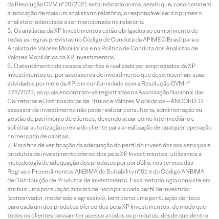
da Resolução CVM nº 20/2021 está indicado acima, sendo que, caso constem
a indicação de mais um analista no relatório, o responsável será o primeiro
analista credenciado a ser mencionado no relatório.
Os analistas da XP Investimentos estão obrigados ao cumprimento de
todas as regras previstas no Código de Conduta da APIMEC Brasil para o
Analista de Valores Mobiliários e na Política de Conduta dos Analistas de
Valores Mobiliários da XP Investimentos.
O atendimento de nossos clientes é realizado por empregados da XP
Investimentos ou por assessores de investimento que desempenham suas
atividades por meio da XP, em conformidade com a Resolução CVM nº
178/2023, os quais encontram-se registrados na Associação Nacional das
Corretoras e Distribuidoras de Títulos e Valores Mobiliários – ANCORD. O
assessor de investimento não pode realizar consultoria, administração ou
gestão de patrimônio de clientes, devendo atuar como intermediário e
solicitar autorização prévia do cliente para a realização de qualquer operação
no mercado de capitais.
Para fins de verificação da adequação do perfil do investidor aos serviços e
produtos de investimento oferecidos pela XP Investimentos, utilizamos a
metodologia de adequação dos produtos por portfólio, nos termos das
Regras e Procedimentos ANBIMA de Suitability nº 01 e do Código ANBIMA
de Distribuição de Produtos de Investimento. Essa metodologia consiste em
atribuir uma pontuação máxima de risco para cada perfil de investidor
(conservador, moderado e agressivo), bem como uma pontuação de risco
para cada um dos produtos oferecidos pela XP Investimentos, de modo que
todos os clientes possam ter acesso a todos os produtos, desde que dentro