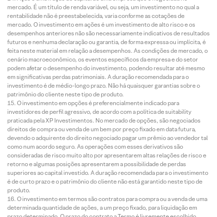
mercado. É um título de renda variável, ou seja, um investimento no qual a
rentabilidade não é preestabelecida, varia conforme as cotações de
mercado. O investimento em ações é um investimento de alto risco e os
desempenhos anteriores não são necessariamente indicativos de resultados
futuros e nenhuma declaração ou garantia, de forma expressa ou implícita, é
feita neste material em relação a desempenhos. As condições de mercado, o
cenário macroeconômico, os eventos específicos da empresa e do setor
podem afetar o desempenho do investimento, podendo resultar até mesmo
em significativas perdas patrimoniais. A duração recomendada para o
investimento é de médio-longo prazo. Não há quaisquer garantias sobre o
patrimônio do cliente neste tipo de produto.
O investimento em opções é preferencialmente indicado para
investidores de perfil agressivo, de acordo com a política de suitability
praticada pela XP Investimentos. No mercado de opções, são negociados
direitos de compra ou venda de um bem por preço fixado em data futura,
devendo o adquirente do direito negociado pagar um prêmio ao vendedor tal
como num acordo seguro. As operações com esses derivativos são
consideradas de risco muito alto por apresentarem altas relações de risco e
retorno e algumas posições apresentarem a possibilidade de perdas
superiores ao capital investido. A duração recomendada para o investimento
é de curto prazo e o patrimônio do cliente não está garantido neste tipo de
produto.
O investimento em termos são contratos para compra ou a venda de uma
determinada quantidade de ações, a um preço fixado, para liquidação em
prazo determinado. O prazo do contrato a Termo é livremente escolhido