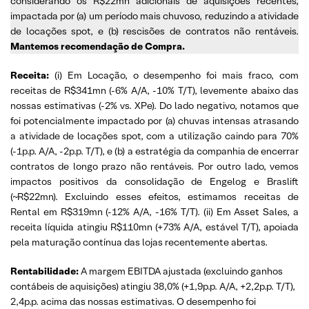
considerando os R$22mn adicionais de aquisições recentes,
impactada por (a) um período mais chuvoso, reduzindo a atividade
de locações spot, e (b) rescisões de contratos não rentáveis.
Mantemos recomendação de Compra.
Receita:
(i) Em Locação, o desempenho foi mais fraco, com
receitas de R$341mn (-6% A/A, -10% T/T), levemente abaixo das
nossas estimativas (-2% vs. XPe). Do lado negativo, notamos que
foi potencialmente impactado por (a) chuvas intensas atrasando
a atividade de locações spot, com a utilização caindo para 70%
(-1p.p. A/A, -2p.p. T/T), e (b) a estratégia da companhia de encerrar
contratos de longo prazo não rentáveis. Por outro lado, vemos
impactos positivos da consolidação de Engelog e Braslift
(~R$22mn). Excluindo esses efeitos, estimamos receitas de
Rental em R$319mn (-12% A/A, -16% T/T). (ii) Em Asset Sales, a
receita líquida atingiu R$110mn (+73% A/A, estável T/T), apoiada
pela maturação contínua das lojas recentemente abertas.
Rentabilidade:
A margem EBITDA ajustada (excluindo ganhos
contábeis de aquisições) atingiu 38,0% (+1,9p.p. A/A, +2,2p.p. T/T),
2,4p.p. acima das nossas estimativas. O desempenho foi