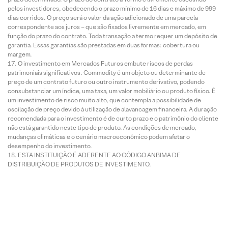
pelos investidores, obedecendo o prazo mínimo de 16 dias e máximo de 999
dias corridos. O preço será o valor da ação adicionado de uma parcela
correspondente aos juros – que são fixados livremente em mercado, em
função do prazo do contrato. Toda transação a termo requer um depósito de
garantia. Essas garantias são prestadas em duas formas: cobertura ou
margem.
O investimento em Mercados Futuros embute riscos de perdas
patrimoniais significativos. Commodity é um objeto ou determinante de
preço de um contrato futuro ou outro instrumento derivativo, podendo
consubstanciar um índice, uma taxa, um valor mobiliário ou produto físico. É
um investimento de risco muito alto, que contempla a possibilidade de
oscilação de preço devido à utilização de alavancagem financeira. A duração
recomendada para o investimento é de curto prazo e o patrimônio do cliente
não está garantido neste tipo de produto. As condições de mercado,
mudanças climáticas e o cenário macroeconômico podem afetar o
desempenho do investimento.
ESTA INSTITUIÇÃO É ADERENTE AO CÓDIGO ANBIMA DE
DISTRIBUIÇÃO DE PRODUTOS DE INVESTIMENTO.