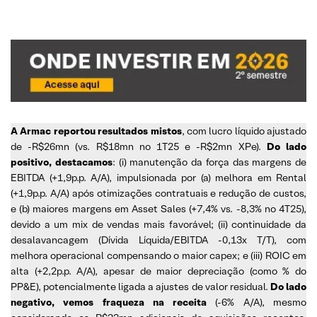
A Armac reportou resultados mistos
, com lucro líquido ajustado
de -R$26mn (vs. R$18mn no 1T25 e -R$2mn XPe).
Do lado
positivo, destacamos
: (i) manutenção da força das margens de
EBITDA (+1,9p.p. A/A), impulsionada por (a) melhora em Rental
(+1,9p.p. A/A) após otimizações contratuais e redução de custos,
e (b) maiores margens em Asset Sales (+7,4% vs. -8,3% no 4T25),
devido a um mix de vendas mais favorável; (ii) continuidade da
desalavancagem (Dívida Líquida/EBITDA -0,13x T/T), com
melhora operacional compensando o maior capex; e (iii) ROIC em
alta (+2,2p.p. A/A), apesar de maior depreciação (como % do
PP&E), potencialmente ligada a ajustes de valor residual.
Do lado
negativo, vemos fraqueza na receita
(-6% A/A), mesmo