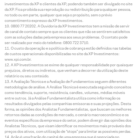
investimentos da XP e clientes da XP, podendo também ser divulgado no site
da XP. Fica proibida sua reprodução ou redistribuição para qualquer pessoa,
no todo ou em parte, qualquer que seja o propósito, sem o prévio
consentimento expresso da XP Investimentos.
0800 77 20202. A Ouvidoria da XP Investimentos tem a missão de servir
de canal de contato sempre que os clientes que não se sentirem satisfeitos
com as soluções dadas pela empresa aos seus problemas. O contato pode
ser realizado por meio do telefone: 0800 722 3710.
O custo da operação e a política de cobrança estão definidos nas tabelas
de custos operacionais disponibilizadas no site da XP Investimentos:
www.xpi.com.br.
A XP Investimentos se exime de qualquer responsabilidade por quaisquer
prejuízos, diretos ou indiretos, que venham a decorrer da utilização deste
relatório ou seu conteúdo.
A Avaliação Técnica e a Avaliação de Fundamentos seguem diferentes
metodologias de análise. A Análise Técnica é executada seguindo conceitos
como tendência, suporte, resistência, candles, volumes, médias móveis
entre outros. Já a Análise Fundamentalista utiliza como informação os
resultados divulgados pelas companhias emissoras e suas projeções. Desta
forma, as opiniões dos Analistas Fundamentalistas, que buscam os melhores
retornos dadas as condições de mercado, o cenário macroeconômico e os
eventos específicos da empresa e do setor, podem divergir das opiniões dos
Analistas Técnicos, que visam identificar os movimentos mais prováveis dos
preços dos ativos, com utilização de “stops” para limitar as possíveis perdas.
Ação é uma fração do capital de uma empresa que é negociada no