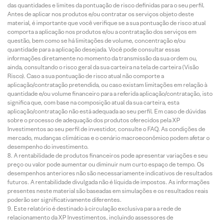
das quantidades e limites da pontuação de risco definidas para o seu perfil.
Antes de aplicar nos produtos e/ou contratar os serviços objeto deste
material, é importante que você verifique se a sua pontuação de risco atual
comporta a aplicação nos produtos e/ou a contratação dos serviços em
questão, bem como se há limitações de volume, concentração e/ou
quantidade para a aplicação desejada. Você pode consultar essas
informações diretamente no momento da transmissão da sua ordem ou,
ainda, consultando o risco geral da sua carteira na tela de carteira (Visão
Risco). Caso a sua pontuação de risco atual não comporte a
aplicação/contratação pretendida, ou caso existam limitações em relação à
quantidade e/ou volume financeiro para a referida aplicação/contratação, isto
significa que, com base na composição atual da sua carteira, esta
aplicação/contratação não está adequada ao seu perfil. Em caso de dúvidas
sobre o processo de adequação dos produtos oferecidos pela XP
Investimentos ao seu perfil de investidor, consulte o FAQ. As condições de
mercado, mudanças climáticas e o cenário macroeconômico podem afetar o
desempenho do investimento.
A rentabilidade de produtos financeiros pode apresentar variações e seu
preço ou valor pode aumentar ou diminuir num curto espaço de tempo. Os
desempenhos anteriores não são necessariamente indicativos de resultados
futuros. A rentabilidade divulgada não é líquida de impostos. As informações
presentes neste material são baseadas em simulações e os resultados reais
poderão ser significativamente diferentes.
Este relatório é destinado à circulação exclusiva para a rede de
relacionamento da XP Investimentos, incluindo assessores de