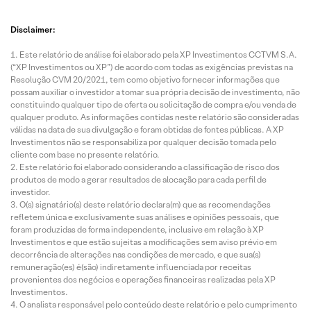
Disclaimer:
Este relatório de análise foi elaborado pela XP Investimentos CCTVM S.A.
(“XP Investimentos ou XP”) de acordo com todas as exigências previstas na
Resolução CVM 20/2021, tem como objetivo fornecer informações que
possam auxiliar o investidor a tomar sua própria decisão de investimento, não
constituindo qualquer tipo de oferta ou solicitação de compra e/ou venda de
qualquer produto. As informações contidas neste relatório são consideradas
válidas na data de sua divulgação e foram obtidas de fontes públicas. A XP
Investimentos não se responsabiliza por qualquer decisão tomada pelo
cliente com base no presente relatório.
Este relatório foi elaborado considerando a classificação de risco dos
produtos de modo a gerar resultados de alocação para cada perfil de
investidor.
O(s) signatário(s) deste relatório declara(m) que as recomendações
refletem única e exclusivamente suas análises e opiniões pessoais, que
foram produzidas de forma independente, inclusive em relação à XP
Investimentos e que estão sujeitas a modificações sem aviso prévio em
decorrência de alterações nas condições de mercado, e que sua(s)
remuneração(es) é(são) indiretamente influenciada por receitas
provenientes dos negócios e operações financeiras realizadas pela XP
Investimentos.
O analista responsável pelo conteúdo deste relatório e pelo cumprimento