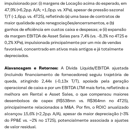
impulsionado por: (i) margens de Locação acima do esperado, em
47,9% (+6,2p.p. A/A; +1,0p.p. vs. XPe), apesar de pressão sazonal
T/T (-1,6p.p. vs. 4T25), refletindo (a) uma base de contratos de
maior qualidade após renegociações/encerramentos, e (b)
ganhos de eficiência em custos caixa e despesas; e (ii) expansão
da margem EBITDA de Asset Sales para 7,4% (vs. -8,3% no 4T25 e
0,2% XPe), impulsionada principalmente por um mix de vendas
favorável, concentrado em ativos mais antigos e já totalmente
depreciados.
Alavancagem e Retornos:
A Dívida Líquida/EBITDA ajustada
(incluindo financiamento de fornecedores) seguiu trajetória de
queda, atingindo 2,44x (-0,13x T/T), apoiada pela geração
operacional de caixa e por um EBITDA LTM mais forte, refletindo a
melhora em Rental e Asset Sales, o que compensou maiores
desembolsos de capex (R$538mn vs. R$364mn no 4T25),
principalmente relacionados a M&A. Por fim, o ROIC anualizado
alcançou 15,6% (+2,2p.p. A/A), apesar da maior depreciação (~3%
do PP&E vs. ~2% no 1T25), potencialmente associada a ajustes
de valor residual.