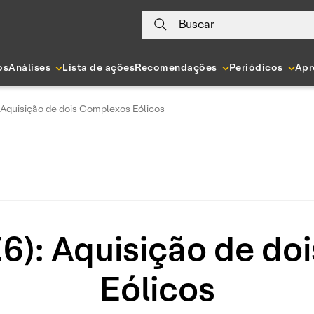
Buscar
os
Análises
Lista de ações
Recomendações
Periódicos
Apr
 Aquisição de dois Complexos Eólicos
6): Aquisição de do
Eólicos