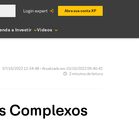
login expert
Abra sua conta XP
enda a Investir
Vídeos
07/10/2022 12:54:48 • Atualizado em 10/10/2022 09:40:42
2 minutos de leitura
is Complexos