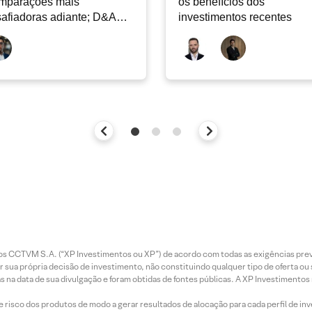
mparações mais
os benefícios dos
afiadoras adiante; D&A
investimentos recentes
e permanecer nos níveis
ais
entos CCTVM S.A. (“XP Investimentos ou XP”) de acordo com todas as exigências p
r sua própria decisão de investimento, não constituindo qualquer tipo de oferta ou
s na data de sua divulgação e foram obtidas de fontes públicas. A XP Investimentos
e risco dos produtos de modo a gerar resultados de alocação para cada perfil de inv