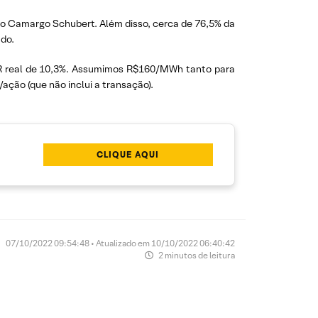
elo Camargo Schubert. Além disso, cerca de 76,5% da
do.
IR real de 10,3%. Assumimos R$160/MWh tanto para
ção (que não inclui a transação).
CLIQUE AQUI
07/10/2022 09:54:48 • Atualizado em 10/10/2022 06:40:42
2 minutos de leitura