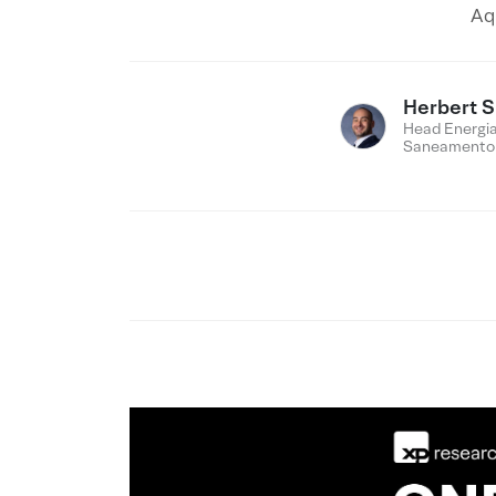
Aq
Herbert 
Head Energia
Saneamento