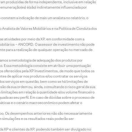
foram produzidas de forma independente, inclusive em relação
 remuneração(es) é(são) indiretamente influenciada por
constem a indicação de mais um analista no relatório, o
Analista de Valores Mobiliários e na Política de Conduta dos
s atividades por meio da XP, em conformidade com a
Mobiliários – ANCORD. O assessor de investimento não pode
iente para a realização de qualquer operação no mercado de
lizamos a metodologia de adequação dos produtos por
to. Essa metodologia consiste em atribuir uma pontuação
tos oferecidos pela XP Investimentos, de modo que todos os
ntes de aplicar nos produtos e/ou contratar os serviços
 dos serviços em questão, bem como se há limitações de
o da sua ordem ou, ainda, consultando o risco geral da sua
m limitações em relação à quantidade e/ou volume financeiro
equada ao seu perfil. Em caso de dúvidas sobre o processo de
imáticas e o cenário macroeconômico podem afetar o
empo. Os desempenhos anteriores não são necessariamente
m simulações e os resultados reais poderão ser
 da XP e clientes da XP, podendo também ser divulgado no