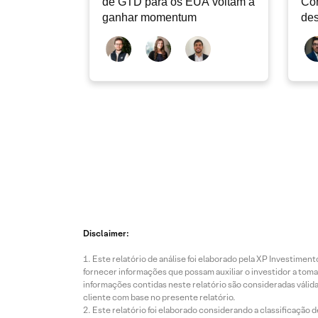
de GTD para os EUA voltam a
Co
ganhar momentum
des
dev
atu
Disclaimer:
Este relatório de análise foi elaborado pela XP Investim
fornecer informações que possam auxiliar o investidor a toma
informações contidas neste relatório são consideradas válida
cliente com base no presente relatório.
Este relatório foi elaborado considerando a classificação d