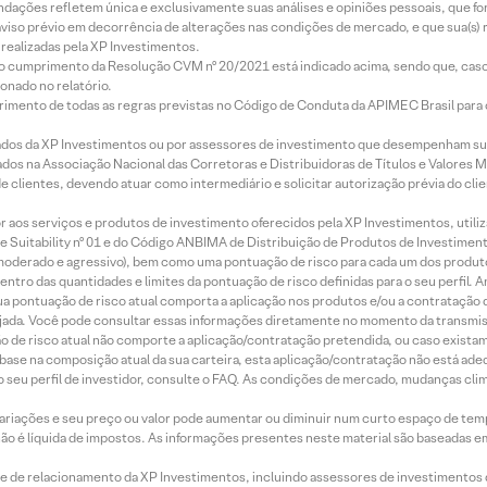
mendações refletem única e exclusivamente suas análises e opiniões pessoais, que 
aviso prévio em decorrência de alterações nas condições de mercado, e que sua(s)
realizadas pela XP Investimentos.
lo cumprimento da Resolução CVM nº 20/2021 está indicado acima, sendo que, caso 
onado no relatório.
imento de todas as regras previstas no Código de Conduta da APIMEC Brasil para o 
ados da XP Investimentos ou por assessores de investimento que desempenham sua
os na Associação Nacional das Corretoras e Distribuidoras de Títulos e Valores 
de clientes, devendo atuar como intermediário e solicitar autorização prévia do cl
idor aos serviços e produtos de investimento oferecidos pela XP Investimentos, uti
 Suitability nº 01 e do Código ANBIMA de Distribuição de Produtos de Investimen
r, moderado e agressivo), bem como uma pontuação de risco para cada um dos produ
ntro das quantidades e limites da pontuação de risco definidas para o seu perfil. A
 sua pontuação de risco atual comporta a aplicação nos produtos e/ou a contratação
jada. Você pode consultar essas informações diretamente no momento da transmissã
ação de risco atual não comporte a aplicação/contratação pretendida, ou caso exista
m base na composição atual da sua carteira, esta aplicação/contratação não está ad
 seu perfil de investidor, consulte o FAQ. As condições de mercado, mudanças cl
 variações e seu preço ou valor pode aumentar ou diminuir num curto espaço de t
 não é líquida de impostos. As informações presentes neste material são baseadas e
rede de relacionamento da XP Investimentos, incluindo assessores de investimentos