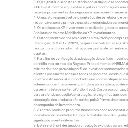
O(s) signatário(s) deste relatório declara(m) que as reco
à XP Investimentos e que estão sujeitas a modificações sem 
receitas provenientes dos negócios e operações financeiras 
O analista responsável pelo conteúdo deste relatório e pe
responsável será o primeiro analista credenciado a ser menci
Os analistas da XP Investimentos estão obrigados ao cumpr
Analistas de Valores Mobiliários da XP Investimentos.
O atendimento de nossos clientes é realizado por empreg
Resolução CVM nº 178/2023, os quais encontram-se registrad
realizar consultoria, administração ou gestão de patrimônio 
capitais.
Para fins de verificação da adequação do perfil do invest
portfólio, nos termos das Regras e Procedimentos ANBIMA de
máxima de risco para cada perfil de investidor (conservado
clientes possam ter acesso a todos os produtos, desde que de
objeto deste material, é importante que você verifique se a
volume, concentração e/ou quantidade para a aplicação dese
carteira na tela de carteira (Visão Risco). Caso a sua pontu
para a referida aplicação/contratação, isto significa que, co
adequação dos produtos oferecidos pela XP Investimentos ao
desempenho do investimento.
A rentabilidade de produtos financeiros pode apresentar
indicativos de resultados futuros. A rentabilidade divulgada
significativamente diferentes.
Este relatório é destinado à circulação exclusiva para a 