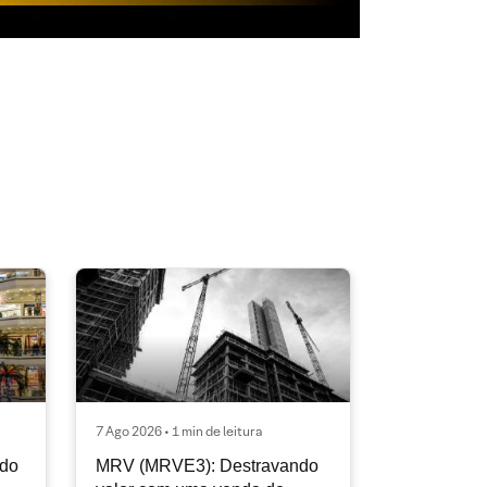
7 Ago 2026 • 1 min de leitura
ndo
MRV (MRVE3): Destravando