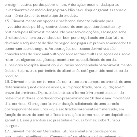
em significativas perdas patrimoniais. A duração recomendada para o
investimento é de médio-longo prazo. Não há quaisquer garantias sobre o
patrimônio do cliente neste tipo de produto.
O investimento em opções é preferencialmente indicado para
investidores de perfil agressivo, de acordo com a política de suitability
praticada pela XP Investimentos. No mercado de opções, são negociados
direitos de compra ou venda de um bem por preço fixado em data futura,
devendo o adquirente do direito negociado pagar um prêmio ao vendedor tal
como num acordo seguro. As operações com esses derivativos são
consideradas de risco muito alto por apresentarem altas relações de risco e
retorno e algumas posições apresentarem a possibilidade de perdas
superiores ao capital investido. A duração recomendada para o investimento
é de curto prazo e o patrimônio do cliente não está garantido neste tipo de
produto.
O investimento em termos são contratos para compra ou a venda de uma
determinada quantidade de ações, a um preço fixado, para liquidação em
prazo determinado. O prazo do contrato a Termo é livremente escolhido
pelos investidores, obedecendo o prazo mínimo de 16 dias e máximo de 999
dias corridos. O preço será o valor da ação adicionado de uma parcela
correspondente aos juros – que são fixados livremente em mercado, em
função do prazo do contrato. Toda transação a termo requer um depósito de
garantia. Essas garantias são prestadas em duas formas: cobertura ou
margem.
O investimento em Mercados Futuros embute riscos de perdas
patrimoniais significativos. Commodity é um objeto ou determinante de