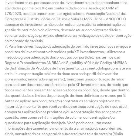
Investimentos ou por assessores de investimento que desempenham suas
atividades por meio da XP, em conformidade com a Resolução CVM nº
178/2023, os quais encontram-se registrados na Associação Nacional das
Corretoras e Distribuidoras de Títulos e Valores Mobiliários – ANCORD. O
assessor de investimento não pode realizar consultoria, administração ou
gestão de patrimônio de clientes, devendo atuar como intermediário e
solicitar autorização prévia do cliente para a realização de qualquer operação
no mercado de capitais.
Para fins de verificação da adequação do perfil do investidor aos serviços e
produtos de investimento oferecidos pela XP Investimentos, utilizamos a
metodologia de adequação dos produtos por portfólio, nos termos das
Regras e Procedimentos ANBIMA de Suitability nº 01 e do Código ANBIMA
de Distribuição de Produtos de Investimento. Essa metodologia consiste em
atribuir uma pontuação máxima de risco para cada perfil de investidor
(conservador, moderado e agressivo), bem como uma pontuação de risco
para cada um dos produtos oferecidos pela XP Investimentos, de modo que
todos os clientes possam ter acesso a todos os produtos, desde que dentro
das quantidades e limites da pontuação de risco definidas para o seu perfil.
Antes de aplicar nos produtos e/ou contratar os serviços objeto deste
material, é importante que você verifique se a sua pontuação de risco atual
comporta a aplicação nos produtos e/ou a contratação dos serviços em
questão, bem como se há limitações de volume, concentração e/ou
quantidade para a aplicação desejada. Você pode consultar essas
informações diretamente no momento da transmissão da sua ordem ou,
ainda, consultando o risco geral da sua carteira na tela de carteira (Visão