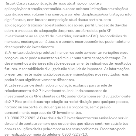
Risco). Caso a sua pontuação de risco atual não comporte a
aplicação/contratação pretendida, ou caso existam limitações em relação à
quantidade e/ou volume financeiro para a referida aplicação/contratação, isto
significa que, com base na composição atual da sua carteira, esta
aplicação/contratação não está adequada ao seu perfil. Em caso de dúvidas
sobre o processo de adequação dos produtos oferecidos pela XP
Investimentos ao seu perfil de investidor, consulte o FAQ. As condições de
mercado, mudanças climáticas e o cenário macroeconômico podem afetar o
desempenho do investimento.
A rentabilidade de produtos financeiros pode apresentar variações e seu
preço ou valor pode aumentar ou diminuir num curto espaço de tempo. Os
desempenhos anteriores não são necessariamente indicativos de resultados
futuros. A rentabilidade divulgada não é líquida de impostos. As informações
presentes neste material são baseadas em simulações e os resultados reais
poderão ser significativamente diferentes.
Este relatório é destinado à circulação exclusiva para a rede de
relacionamento da XP Investimentos, incluindo assessores de
investimentos da XP e clientes da XP, podendo também ser divulgado no site
da XP. Fica proibida sua reprodução ou redistribuição para qualquer pessoa,
no todo ou em parte, qualquer que seja o propósito, sem o prévio
consentimento expresso da XP Investimentos.
0800 77 20202. A Ouvidoria da XP Investimentos tem a missão de servir
de canal de contato sempre que os clientes que não se sentirem satisfeitos
com as soluções dadas pela empresa aos seus problemas. O contato pode
ser realizado por meio do telefone: 0800 722 3710.