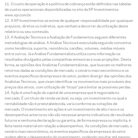
O custo da operação e a política de cobrança estão definidos nas tabelas
de custos operacionais disponibilizadas no site da XP Investimentos:
www.xpi.com.br.
A XP Investimentos se exime de qualquer responsabilidade por quaisquer
prejuízos, diretos ou indiretos, que venham a decorrer da utilização deste
relatório ou seu conteúdo.
A Avaliação Técnica e a Avaliação de Fundamentos seguem diferentes
metodologias de análise. A Análise Técnica é executada seguindo conceitos
como tendência, suporte, resistência, candles, volumes, médias móveis
entre outros. Já a Análise Fundamentalista utiliza como informação os
resultados divulgados pelas companhias emissoras e suas projeções. Desta
forma, as opiniões dos Analistas Fundamentalistas, que buscam os melhores
retornos dadas as condições de mercado, o cenário macroeconômico e os
eventos específicos da empresa e do setor, podem divergir das opiniões dos
Analistas Técnicos, que visam identificar os movimentos mais prováveis dos
preços dos ativos, com utilização de “stops” para limitar as possíveis perdas.
Ação é uma fração do capital de uma empresa que é negociada no
mercado. É um título de renda variável, ou seja, um investimento no qual a
rentabilidade não é preestabelecida, varia conforme as cotações de
mercado. O investimento em ações é um investimento de alto risco e os
desempenhos anteriores não são necessariamente indicativos de resultados
futuros e nenhuma declaração ou garantia, de forma expressa ou implícita, é
feita neste material em relação a desempenhos. As condições de mercado, o
cenário macroeconômico, os eventos específicos da empresa e do setor
podem afetar o desempenho do investimento, podendo resultar até mesmo