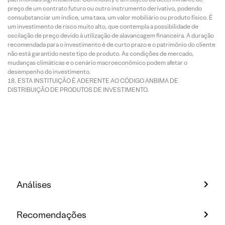
preço de um contrato futuro ou outro instrumento derivativo, podendo
consubstanciar um índice, uma taxa, um valor mobiliário ou produto físico. É
um investimento de risco muito alto, que contempla a possibilidade de
oscilação de preço devido à utilização de alavancagem financeira. A duração
recomendada para o investimento é de curto prazo e o patrimônio do cliente
não está garantido neste tipo de produto. As condições de mercado,
mudanças climáticas e o cenário macroeconômico podem afetar o
desempenho do investimento.
ESTA INSTITUIÇÃO É ADERENTE AO CÓDIGO ANBIMA DE
DISTRIBUIÇÃO DE PRODUTOS DE INVESTIMENTO.
Análises
Recomendações