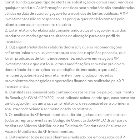
constituindo qualquer tipo de oferta ou solicitação de compra e/ou venda de
qualquer produto. As informações contidas neste relatório são consideradas
válidas na data de sua divulgação e foram obtidas de fontes públicas. A XP
Investimentos não se responsabiliza por qualquer decisão tomada pelo
cliente com base no presente relatório.
Este relatório foi elaborado considerando a classificação de risco dos
produtos de modo a gerar resultados de alocação para cada perfil de
investidor.
O(s) signatário(s) deste relatório declara(m) que as recomendações
refletem única e exclusivamente suas análises e opiniões pessoais, que
foram produzidas de forma independente, inclusive em relação à XP
Investimentos e que estão sujeitas a modificações sem aviso prévio em
decorrência de alterações nas condições de mercado, e que sua(s)
remuneração(es) é(são) indiretamente influenciada por receitas
provenientes dos negócios e operações financeiras realizadas pela XP
Investimentos.
O analista responsável pelo conteúdo deste relatório e pelo cumprimento
da Resolução CVM nº 20/2021 está indicado acima, sendo que, caso constem
a indicação de mais um analista no relatório, o responsável será o primeiro
analista credenciado a ser mencionado no relatório.
Os analistas da XP Investimentos estão obrigados ao cumprimento de
todas as regras previstas no Código de Conduta da APIMEC Brasil para o
Analista de Valores Mobiliários e na Política de Conduta dos Analistas de
Valores Mobiliários da XP Investimentos.
O atendimento de nossos clientes é realizado por empregados da XP