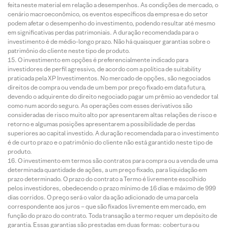
feita neste material em relação a desempenhos. As condições de mercado, o
cenário macroeconômico, os eventos específicos da empresa e do setor
podem afetar o desempenho do investimento, podendo resultar até mesmo
em significativas perdas patrimoniais. A duração recomendada para o
investimento é de médio-longo prazo. Não há quaisquer garantias sobre o
patrimônio do cliente neste tipo de produto.
O investimento em opções é preferencialmente indicado para
investidores de perfil agressivo, de acordo com a política de suitability
praticada pela XP Investimentos. No mercado de opções, são negociados
direitos de compra ou venda de um bem por preço fixado em data futura,
devendo o adquirente do direito negociado pagar um prêmio ao vendedor tal
como num acordo seguro. As operações com esses derivativos são
consideradas de risco muito alto por apresentarem altas relações de risco e
retorno e algumas posições apresentarem a possibilidade de perdas
superiores ao capital investido. A duração recomendada para o investimento
é de curto prazo e o patrimônio do cliente não está garantido neste tipo de
produto.
O investimento em termos são contratos para compra ou a venda de uma
determinada quantidade de ações, a um preço fixado, para liquidação em
prazo determinado. O prazo do contrato a Termo é livremente escolhido
pelos investidores, obedecendo o prazo mínimo de 16 dias e máximo de 999
dias corridos. O preço será o valor da ação adicionado de uma parcela
correspondente aos juros – que são fixados livremente em mercado, em
função do prazo do contrato. Toda transação a termo requer um depósito de
garantia. Essas garantias são prestadas em duas formas: cobertura ou