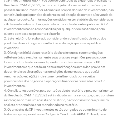
(“XP Investimentos ou XP”) de acordo com todas as exigências previstas na
Resolução CVM 20/2021, tem como objetivo fornecer informações que
possam auxiliar o investidor a tomar sua própria decisão de investimento, não
constituindo qualquer tipo de oferta ou solicitação de compra e/ou venda de
qualquer produto. As informações contidas neste relatório são consideradas
válidas na data de sua divulgação e foram obtidas de fontes públicas. A XP
Investimentos não se responsabiliza por qualquer decisão tomada pelo
cliente com base no presente relatório.
Este relatório foi elaborado considerando a classificação de risco dos
produtos de modo a gerar resultados de alocação para cada perfil de
investidor.
O(s) signatário(s) deste relatório declara(m) que as recomendações
refletem única e exclusivamente suas análises e opiniões pessoais, que
foram produzidas de forma independente, inclusive em relação à XP
Investimentos e que estão sujeitas a modificações sem aviso prévio em
decorrência de alterações nas condições de mercado, e que sua(s)
remuneração(es) é(são) indiretamente influenciada por receitas
provenientes dos negócios e operações financeiras realizadas pela XP
Investimentos.
O analista responsável pelo conteúdo deste relatório e pelo cumprimento
da Resolução CVM nº 20/2021 está indicado acima, sendo que, caso constem
a indicação de mais um analista no relatório, o responsável será o primeiro
analista credenciado a ser mencionado no relatório.
Os analistas da XP Investimentos estão obrigados ao cumprimento de
todas as regras previstas no Código de Conduta da APIMEC Brasil para o