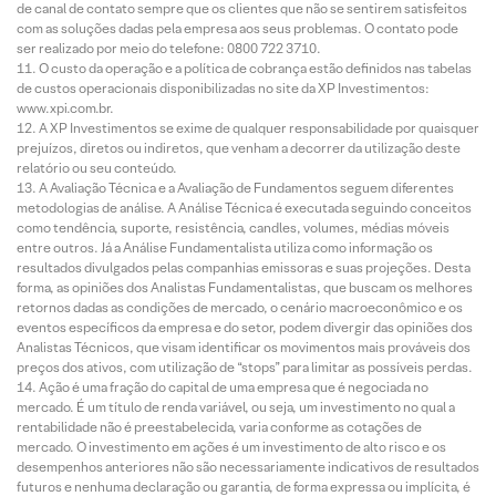
de canal de contato sempre que os clientes que não se sentirem satisfeitos
com as soluções dadas pela empresa aos seus problemas. O contato pode
ser realizado por meio do telefone: 0800 722 3710.
O custo da operação e a política de cobrança estão definidos nas tabelas
de custos operacionais disponibilizadas no site da XP Investimentos:
www.xpi.com.br.
A XP Investimentos se exime de qualquer responsabilidade por quaisquer
prejuízos, diretos ou indiretos, que venham a decorrer da utilização deste
relatório ou seu conteúdo.
A Avaliação Técnica e a Avaliação de Fundamentos seguem diferentes
metodologias de análise. A Análise Técnica é executada seguindo conceitos
como tendência, suporte, resistência, candles, volumes, médias móveis
entre outros. Já a Análise Fundamentalista utiliza como informação os
resultados divulgados pelas companhias emissoras e suas projeções. Desta
forma, as opiniões dos Analistas Fundamentalistas, que buscam os melhores
retornos dadas as condições de mercado, o cenário macroeconômico e os
eventos específicos da empresa e do setor, podem divergir das opiniões dos
Analistas Técnicos, que visam identificar os movimentos mais prováveis dos
preços dos ativos, com utilização de “stops” para limitar as possíveis perdas.
Ação é uma fração do capital de uma empresa que é negociada no
mercado. É um título de renda variável, ou seja, um investimento no qual a
rentabilidade não é preestabelecida, varia conforme as cotações de
mercado. O investimento em ações é um investimento de alto risco e os
desempenhos anteriores não são necessariamente indicativos de resultados
futuros e nenhuma declaração ou garantia, de forma expressa ou implícita, é