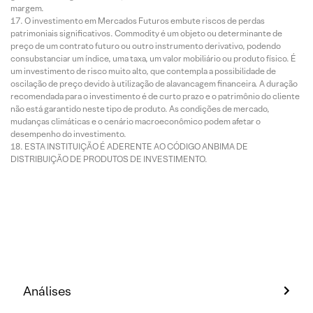
margem.
O investimento em Mercados Futuros embute riscos de perdas
patrimoniais significativos. Commodity é um objeto ou determinante de
preço de um contrato futuro ou outro instrumento derivativo, podendo
consubstanciar um índice, uma taxa, um valor mobiliário ou produto físico. É
um investimento de risco muito alto, que contempla a possibilidade de
oscilação de preço devido à utilização de alavancagem financeira. A duração
recomendada para o investimento é de curto prazo e o patrimônio do cliente
não está garantido neste tipo de produto. As condições de mercado,
mudanças climáticas e o cenário macroeconômico podem afetar o
desempenho do investimento.
ESTA INSTITUIÇÃO É ADERENTE AO CÓDIGO ANBIMA DE
DISTRIBUIÇÃO DE PRODUTOS DE INVESTIMENTO.
Análises