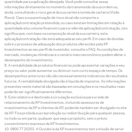
quantidade para a aplicação desejada. Você pode consultar essas
informações diretamente no momento da transmissão da sua ordem ou,
ainda, consultando o risco geral da sua carteira na tela de carteira (Visão
Risco). Caso a sua pontuação de risco atual não comporte a
aplicação/contratação pretendida, ou caso existam limitações em relação à
quantidade e/ou volume financeiro para a referida aplicação/contratação, isto
significa que, com base na composição atual da sua carteira, esta
aplicação/contratação não está adequada ao seu perfil. Em caso de dúvidas
sobre o processo de adequação dos produtos oferecidos pela XP
Investimentos ao seu perfil de investidor, consulte o FAQ. As condições de
mercado, mudanças climáticas e o cenário macroeconômico podem afetar o
desempenho do investimento.
A rentabilidade de produtos financeiros pode apresentar variações e seu
preço ou valor pode aumentar ou diminuir num curto espaço de tempo. Os
desempenhos anteriores não são necessariamente indicativos de resultados
futuros. A rentabilidade divulgada não é líquida de impostos. As informações
presentes neste material são baseadas em simulações e os resultados reais
poderão ser significativamente diferentes.
Este relatório é destinado à circulação exclusiva para a rede de
relacionamento da XP Investimentos, incluindo assessores de
investimentos da XP e clientes da XP, podendo também ser divulgado no site
da XP. Fica proibida sua reprodução ou redistribuição para qualquer pessoa,
no todo ou em parte, qualquer que seja o propósito, sem o prévio
consentimento expresso da XP Investimentos.
0800 77 20202. A Ouvidoria da XP Investimentos tem a missão de servir