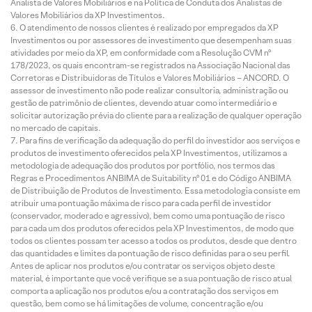
Analista de Valores Mobiliários e na Política de Conduta dos Analistas de
Valores Mobiliários da XP Investimentos.
O atendimento de nossos clientes é realizado por empregados da XP
Investimentos ou por assessores de investimento que desempenham suas
atividades por meio da XP, em conformidade com a Resolução CVM nº
178/2023, os quais encontram-se registrados na Associação Nacional das
Corretoras e Distribuidoras de Títulos e Valores Mobiliários – ANCORD. O
assessor de investimento não pode realizar consultoria, administração ou
gestão de patrimônio de clientes, devendo atuar como intermediário e
solicitar autorização prévia do cliente para a realização de qualquer operação
no mercado de capitais.
Para fins de verificação da adequação do perfil do investidor aos serviços e
produtos de investimento oferecidos pela XP Investimentos, utilizamos a
metodologia de adequação dos produtos por portfólio, nos termos das
Regras e Procedimentos ANBIMA de Suitability nº 01 e do Código ANBIMA
de Distribuição de Produtos de Investimento. Essa metodologia consiste em
atribuir uma pontuação máxima de risco para cada perfil de investidor
(conservador, moderado e agressivo), bem como uma pontuação de risco
para cada um dos produtos oferecidos pela XP Investimentos, de modo que
todos os clientes possam ter acesso a todos os produtos, desde que dentro
das quantidades e limites da pontuação de risco definidas para o seu perfil.
Antes de aplicar nos produtos e/ou contratar os serviços objeto deste
material, é importante que você verifique se a sua pontuação de risco atual
comporta a aplicação nos produtos e/ou a contratação dos serviços em
questão, bem como se há limitações de volume, concentração e/ou