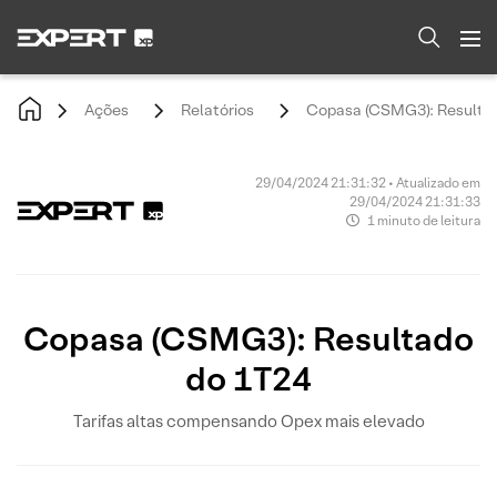
Ações
Relatórios
Copasa (CSMG3): Resulta
29/04/2024 21:31:32 • Atualizado em
29/04/2024 21:31:33
1 minuto de leitura
Copasa (CSMG3): Resultado
do 1T24
Tarifas altas compensando Opex mais elevado