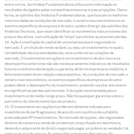
entre outros. Já a Análise Fundamentalista utiliza como informação os
resultados divulgados pelas companhias emissoras e suas projeções. Desta
forma, as opiniões dos Analistas Fundamentalistas, que buscam os melhores
retornos dadas as condições de mercado, o cenário macroeconômico e os
eventos específicos da empresa e do setor, podem divergir das opiniões dos
Analistas Técnicos, que visam identificar os movimentos mais prováveis dos
preços dos ativos, com utilização de “stops” para limitar as possíveis perdas.
Ação é uma fração do capital de uma empresa que é negociada no
mercado. É um título de renda variável, ou seja, um investimento no qual a
rentabilidade não é preestabelecida, varia conforme as cotações de
mercado. O investimento em ações é um investimento de alto risco e os
desempenhos anteriores não são necessariamente indicativos de resultados
futuros e nenhuma declaração ou garantia, de forma expressa ou implícita, é
feita neste material em relação a desempenhos. As condições de mercado, o
cenário macroeconômico, os eventos específicos da empresa e do setor
podem afetar o desempenho do investimento, podendo resultar até mesmo
em significativas perdas patrimoniais. A duração recomendada para o
investimento é de médio-longo prazo. Não há quaisquer garantias sobre o
patrimônio do cliente neste tipo de produto.
O investimento em opções é preferencialmente indicado para
investidores de perfil agressivo, de acordo com a política de suitability
praticada pela XP Investimentos. No mercado de opções, são negociados
direitos de compra ou venda de um bem por preço fixado em data futura,
devendo o adquirente do direito negociado pagar um prêmio ao vendedor tal
como num acordo seguro. As operações com esses derivativos são