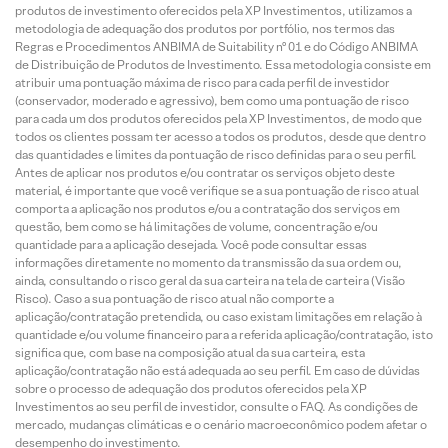
produtos de investimento oferecidos pela XP Investimentos, utilizamos a
metodologia de adequação dos produtos por portfólio, nos termos das
Regras e Procedimentos ANBIMA de Suitability nº 01 e do Código ANBIMA
de Distribuição de Produtos de Investimento. Essa metodologia consiste em
atribuir uma pontuação máxima de risco para cada perfil de investidor
(conservador, moderado e agressivo), bem como uma pontuação de risco
para cada um dos produtos oferecidos pela XP Investimentos, de modo que
todos os clientes possam ter acesso a todos os produtos, desde que dentro
das quantidades e limites da pontuação de risco definidas para o seu perfil.
Antes de aplicar nos produtos e/ou contratar os serviços objeto deste
material, é importante que você verifique se a sua pontuação de risco atual
comporta a aplicação nos produtos e/ou a contratação dos serviços em
questão, bem como se há limitações de volume, concentração e/ou
quantidade para a aplicação desejada. Você pode consultar essas
informações diretamente no momento da transmissão da sua ordem ou,
ainda, consultando o risco geral da sua carteira na tela de carteira (Visão
Risco). Caso a sua pontuação de risco atual não comporte a
aplicação/contratação pretendida, ou caso existam limitações em relação à
quantidade e/ou volume financeiro para a referida aplicação/contratação, isto
significa que, com base na composição atual da sua carteira, esta
aplicação/contratação não está adequada ao seu perfil. Em caso de dúvidas
sobre o processo de adequação dos produtos oferecidos pela XP
Investimentos ao seu perfil de investidor, consulte o FAQ. As condições de
mercado, mudanças climáticas e o cenário macroeconômico podem afetar o
desempenho do investimento.