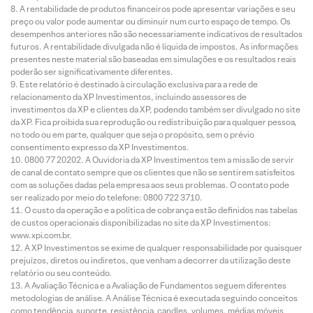
A rentabilidade de produtos financeiros pode apresentar variações e seu
preço ou valor pode aumentar ou diminuir num curto espaço de tempo. Os
desempenhos anteriores não são necessariamente indicativos de resultados
futuros. A rentabilidade divulgada não é líquida de impostos. As informações
presentes neste material são baseadas em simulações e os resultados reais
poderão ser significativamente diferentes.
Este relatório é destinado à circulação exclusiva para a rede de
relacionamento da XP Investimentos, incluindo assessores de
investimentos da XP e clientes da XP, podendo também ser divulgado no site
da XP. Fica proibida sua reprodução ou redistribuição para qualquer pessoa,
no todo ou em parte, qualquer que seja o propósito, sem o prévio
consentimento expresso da XP Investimentos.
0800 77 20202. A Ouvidoria da XP Investimentos tem a missão de servir
de canal de contato sempre que os clientes que não se sentirem satisfeitos
com as soluções dadas pela empresa aos seus problemas. O contato pode
ser realizado por meio do telefone: 0800 722 3710.
O custo da operação e a política de cobrança estão definidos nas tabelas
de custos operacionais disponibilizadas no site da XP Investimentos:
www.xpi.com.br.
A XP Investimentos se exime de qualquer responsabilidade por quaisquer
prejuízos, diretos ou indiretos, que venham a decorrer da utilização deste
relatório ou seu conteúdo.
A Avaliação Técnica e a Avaliação de Fundamentos seguem diferentes
metodologias de análise. A Análise Técnica é executada seguindo conceitos
como tendência, suporte, resistência, candles, volumes, médias móveis