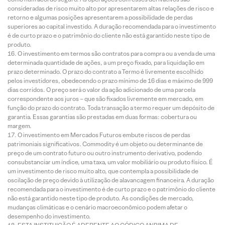
consideradas de risco muito alto por apresentarem altas relações de risco e
retorno e algumas posições apresentarem a possibilidade de perdas
superiores ao capital investido. A duração recomendada para o investimento
é de curto prazo e o patrimônio do cliente não está garantido neste tipo de
produto.
O investimento em termos são contratos para compra ou a venda de uma
determinada quantidade de ações, a um preço fixado, para liquidação em
prazo determinado. O prazo do contrato a Termo é livremente escolhido
pelos investidores, obedecendo o prazo mínimo de 16 dias e máximo de 999
dias corridos. O preço será o valor da ação adicionado de uma parcela
correspondente aos juros – que são fixados livremente em mercado, em
função do prazo do contrato. Toda transação a termo requer um depósito de
garantia. Essas garantias são prestadas em duas formas: cobertura ou
margem.
O investimento em Mercados Futuros embute riscos de perdas
patrimoniais significativos. Commodity é um objeto ou determinante de
preço de um contrato futuro ou outro instrumento derivativo, podendo
consubstanciar um índice, uma taxa, um valor mobiliário ou produto físico. É
um investimento de risco muito alto, que contempla a possibilidade de
oscilação de preço devido à utilização de alavancagem financeira. A duração
recomendada para o investimento é de curto prazo e o patrimônio do cliente
não está garantido neste tipo de produto. As condições de mercado,
mudanças climáticas e o cenário macroeconômico podem afetar o
desempenho do investimento.