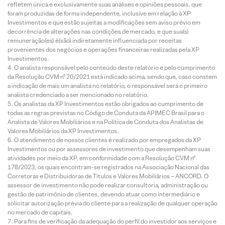
refletem única e exclusivamente suas análises e opiniões pessoais, que
foram produzidas de forma independente, inclusive em relação à XP
Investimentos e que estão sujeitas a modificações sem aviso prévio em
decorrência de alterações nas condições de mercado, e que sua(s)
remuneração(es) é(são) indiretamente influenciada por receitas
provenientes dos negócios e operações financeiras realizadas pela XP
Investimentos.
O analista responsável pelo conteúdo deste relatório e pelo cumprimento
da Resolução CVM nº 20/2021 está indicado acima, sendo que, caso constem
a indicação de mais um analista no relatório, o responsável será o primeiro
analista credenciado a ser mencionado no relatório.
Os analistas da XP Investimentos estão obrigados ao cumprimento de
todas as regras previstas no Código de Conduta da APIMEC Brasil para o
Analista de Valores Mobiliários e na Política de Conduta dos Analistas de
Valores Mobiliários da XP Investimentos.
O atendimento de nossos clientes é realizado por empregados da XP
Investimentos ou por assessores de investimento que desempenham suas
atividades por meio da XP, em conformidade com a Resolução CVM nº
178/2023, os quais encontram-se registrados na Associação Nacional das
Corretoras e Distribuidoras de Títulos e Valores Mobiliários – ANCORD. O
assessor de investimento não pode realizar consultoria, administração ou
gestão de patrimônio de clientes, devendo atuar como intermediário e
solicitar autorização prévia do cliente para a realização de qualquer operação
no mercado de capitais.
Para fins de verificação da adequação do perfil do investidor aos serviços e