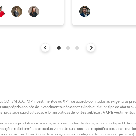
entos CCTVM S.A. (“XP Investimentos ou XP”) de acordo com todas as exigências p
r sua própria decisão de investimento, não constituindo qualquer tipo de oferta ou
s na data de sua divulgação e foram obtidas de fontes públicas. A XP Investimentos
e risco dos produtos de modo a gerar resultados de alocação para cada perfil de inv
mendações refletem única e exclusivamente suas análises e opiniões pessoais, que 
aviso prévio em decorrência de alterações nas condições de mercado, e que sua(s)