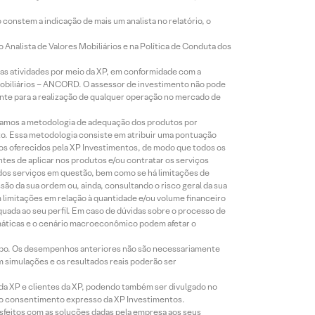
constem a indicação de mais um analista no relatório, o
Analista de Valores Mobiliários e na Política de Conduta dos
s atividades por meio da XP, em conformidade com a
Mobiliários – ANCORD. O assessor de investimento não pode
iente para a realização de qualquer operação no mercado de
lizamos a metodologia de adequação dos produtos por
to. Essa metodologia consiste em atribuir uma pontuação
tos oferecidos pela XP Investimentos, de modo que todos os
ntes de aplicar nos produtos e/ou contratar os serviços
 dos serviços em questão, bem como se há limitações de
o da sua ordem ou, ainda, consultando o risco geral da sua
m limitações em relação à quantidade e/ou volume financeiro
equada ao seu perfil. Em caso de dúvidas sobre o processo de
imáticas e o cenário macroeconômico podem afetar o
empo. Os desempenhos anteriores não são necessariamente
m simulações e os resultados reais poderão ser
 da XP e clientes da XP, podendo também ser divulgado no
évio consentimento expresso da XP Investimentos.
isfeitos com as soluções dadas pela empresa aos seus