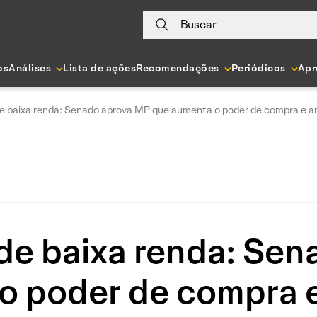
Buscar
os
Análises
Lista de ações
Recomendações
Periódicos
Apr
e baixa renda: Senado aprova MP que aumenta o poder de compra e am
de baixa renda: Se
o poder de compra e