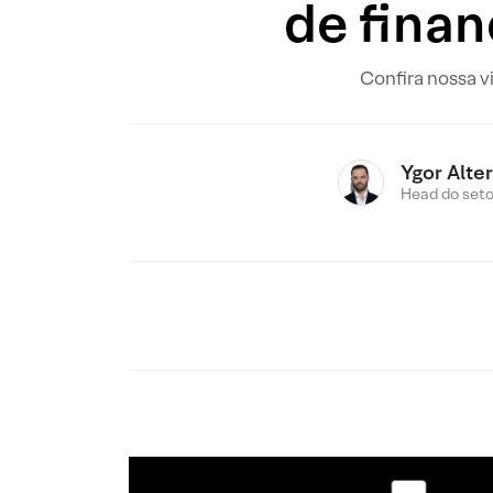
de finan
Confira nossa v
Ygor Alte
Head do setor