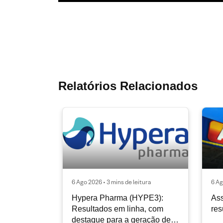
Relatórios Relacionados
6 Ago 2026 • 3 mins de leitura
6 Ag
Hypera Pharma (HYPE3):
Ass
Resultados em linha, com
res
destaque para a geração de