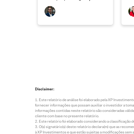
caixa
Disclaimer:
Este relatório de análise foi elaborado pela XP Investim
fornecer informações que possam auxiliar o investidor a toma
informações contidas neste relatório são consideradas válida
cliente com base no presente relatório.
Este relatório foi elaborado considerando a classificação d
O(s) signatário(s) deste relatório declara(m) que as reco
à XP Investimentos e que estão sujeitas a modificações sem 