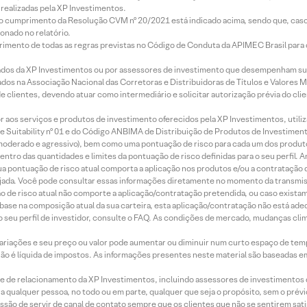
realizadas pela XP Investimentos.
lo cumprimento da Resolução CVM nº 20/2021 está indicado acima, sendo que, caso 
onado no relatório.
imento de todas as regras previstas no Código de Conduta da APIMEC Brasil para o 
ados da XP Investimentos ou por assessores de investimento que desempenham sua
os na Associação Nacional das Corretoras e Distribuidoras de Títulos e Valores 
de clientes, devendo atuar como intermediário e solicitar autorização prévia do cl
idor aos serviços e produtos de investimento oferecidos pela XP Investimentos, uti
 Suitability nº 01 e do Código ANBIMA de Distribuição de Produtos de Investimen
r, moderado e agressivo), bem como uma pontuação de risco para cada um dos produ
ntro das quantidades e limites da pontuação de risco definidas para o seu perfil. A
 sua pontuação de risco atual comporta a aplicação nos produtos e/ou a contratação
jada. Você pode consultar essas informações diretamente no momento da transmissã
ação de risco atual não comporte a aplicação/contratação pretendida, ou caso exista
m base na composição atual da sua carteira, esta aplicação/contratação não está ad
 seu perfil de investidor, consulte o FAQ. As condições de mercado, mudanças cl
 variações e seu preço ou valor pode aumentar ou diminuir num curto espaço de t
 não é líquida de impostos. As informações presentes neste material são baseadas e
rede de relacionamento da XP Investimentos, incluindo assessores de investimentos
ara qualquer pessoa, no todo ou em parte, qualquer que seja o propósito, sem o pr
ssão de servir de canal de contato sempre que os clientes que não se sentirem sat