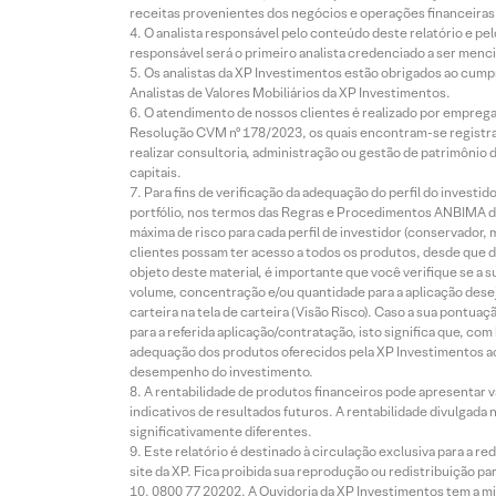
receitas provenientes dos negócios e operações financeiras 
O analista responsável pelo conteúdo deste relatório e pe
responsável será o primeiro analista credenciado a ser menci
Os analistas da XP Investimentos estão obrigados ao cumpr
Analistas de Valores Mobiliários da XP Investimentos.
O atendimento de nossos clientes é realizado por empreg
Resolução CVM nº 178/2023, os quais encontram-se registrad
realizar consultoria, administração ou gestão de patrimônio 
capitais.
Para fins de verificação da adequação do perfil do invest
portfólio, nos termos das Regras e Procedimentos ANBIMA de
máxima de risco para cada perfil de investidor (conservado
clientes possam ter acesso a todos os produtos, desde que de
objeto deste material, é importante que você verifique se a
volume, concentração e/ou quantidade para a aplicação dese
carteira na tela de carteira (Visão Risco). Caso a sua pontu
para a referida aplicação/contratação, isto significa que, co
adequação dos produtos oferecidos pela XP Investimentos ao
desempenho do investimento.
A rentabilidade de produtos financeiros pode apresentar
indicativos de resultados futuros. A rentabilidade divulgada
significativamente diferentes.
Este relatório é destinado à circulação exclusiva para a 
site da XP. Fica proibida sua reprodução ou redistribuição p
0800 77 20202. A Ouvidoria da XP Investimentos tem a mi