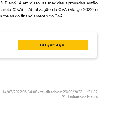
 & Plano). Além disso, as medidas aprovadas estão
marela (CVA) –
Atualização do CVA (Março 2022)
e
 parcelas do financiamento do CVA.
CLIQUE AQUI
14/07/2022 06:34:08 • Atualizado em 26/09/2023 11:21:32
1 minuto de leitura