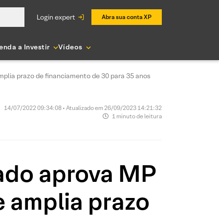
login expert
Abra sua conta XP
enda a Investir
Vídeos
plia prazo de financiamento de 30 para 35 anos
14/07/2022 09:34:08 • Atualizado em 26/09/2023 14:21:32
1 minuto de leitura
nado aprova MP
 amplia prazo