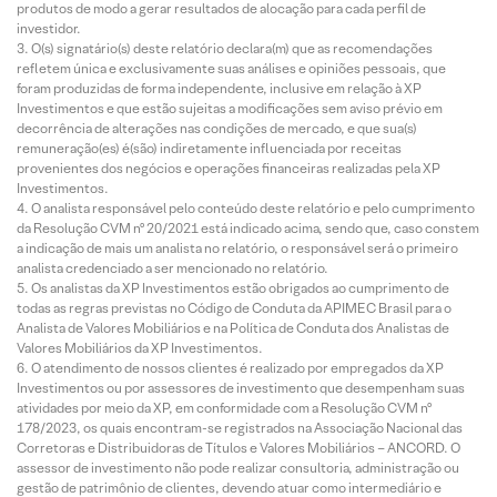
produtos de modo a gerar resultados de alocação para cada perfil de
investidor.
O(s) signatário(s) deste relatório declara(m) que as recomendações
refletem única e exclusivamente suas análises e opiniões pessoais, que
foram produzidas de forma independente, inclusive em relação à XP
Investimentos e que estão sujeitas a modificações sem aviso prévio em
decorrência de alterações nas condições de mercado, e que sua(s)
remuneração(es) é(são) indiretamente influenciada por receitas
provenientes dos negócios e operações financeiras realizadas pela XP
Investimentos.
O analista responsável pelo conteúdo deste relatório e pelo cumprimento
da Resolução CVM nº 20/2021 está indicado acima, sendo que, caso constem
a indicação de mais um analista no relatório, o responsável será o primeiro
analista credenciado a ser mencionado no relatório.
Os analistas da XP Investimentos estão obrigados ao cumprimento de
todas as regras previstas no Código de Conduta da APIMEC Brasil para o
Analista de Valores Mobiliários e na Política de Conduta dos Analistas de
Valores Mobiliários da XP Investimentos.
O atendimento de nossos clientes é realizado por empregados da XP
Investimentos ou por assessores de investimento que desempenham suas
atividades por meio da XP, em conformidade com a Resolução CVM nº
178/2023, os quais encontram-se registrados na Associação Nacional das
Corretoras e Distribuidoras de Títulos e Valores Mobiliários – ANCORD. O
assessor de investimento não pode realizar consultoria, administração ou
gestão de patrimônio de clientes, devendo atuar como intermediário e