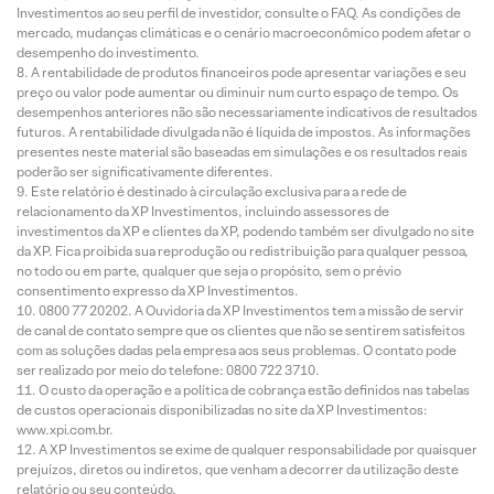
Investimentos ao seu perfil de investidor, consulte o FAQ. As condições de
mercado, mudanças climáticas e o cenário macroeconômico podem afetar o
desempenho do investimento.
A rentabilidade de produtos financeiros pode apresentar variações e seu
preço ou valor pode aumentar ou diminuir num curto espaço de tempo. Os
desempenhos anteriores não são necessariamente indicativos de resultados
futuros. A rentabilidade divulgada não é líquida de impostos. As informações
presentes neste material são baseadas em simulações e os resultados reais
poderão ser significativamente diferentes.
Este relatório é destinado à circulação exclusiva para a rede de
relacionamento da XP Investimentos, incluindo assessores de
investimentos da XP e clientes da XP, podendo também ser divulgado no site
da XP. Fica proibida sua reprodução ou redistribuição para qualquer pessoa,
no todo ou em parte, qualquer que seja o propósito, sem o prévio
consentimento expresso da XP Investimentos.
0800 77 20202. A Ouvidoria da XP Investimentos tem a missão de servir
de canal de contato sempre que os clientes que não se sentirem satisfeitos
com as soluções dadas pela empresa aos seus problemas. O contato pode
ser realizado por meio do telefone: 0800 722 3710.
O custo da operação e a política de cobrança estão definidos nas tabelas
de custos operacionais disponibilizadas no site da XP Investimentos:
www.xpi.com.br.
A XP Investimentos se exime de qualquer responsabilidade por quaisquer
prejuízos, diretos ou indiretos, que venham a decorrer da utilização deste
relatório ou seu conteúdo.