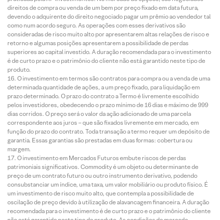
direitos de compra ou venda de um bem por preço fixado em data futura,
devendo o adquirente do direito negociado pagar um prêmio ao vendedor tal
como num acordo seguro. As operações com esses derivativos são
consideradas de risco muito alto por apresentarem altas relações de risco e
retorno e algumas posições apresentarem a possibilidade de perdas
superiores ao capital investido. A duração recomendada para o investimento
é de curto prazo e o patrimônio do cliente não está garantido neste tipo de
produto.
O investimento em termos são contratos para compra ou a venda de uma
determinada quantidade de ações, a um preço fixado, para liquidação em
prazo determinado. O prazo do contrato a Termo é livremente escolhido
pelos investidores, obedecendo o prazo mínimo de 16 dias e máximo de 999
dias corridos. O preço será o valor da ação adicionado de uma parcela
correspondente aos juros – que são fixados livremente em mercado, em
função do prazo do contrato. Toda transação a termo requer um depósito de
garantia. Essas garantias são prestadas em duas formas: cobertura ou
margem.
O investimento em Mercados Futuros embute riscos de perdas
patrimoniais significativos. Commodity é um objeto ou determinante de
preço de um contrato futuro ou outro instrumento derivativo, podendo
consubstanciar um índice, uma taxa, um valor mobiliário ou produto físico. É
um investimento de risco muito alto, que contempla a possibilidade de
oscilação de preço devido à utilização de alavancagem financeira. A duração
recomendada para o investimento é de curto prazo e o patrimônio do cliente
não está garantido neste tipo de produto. As condições de mercado,