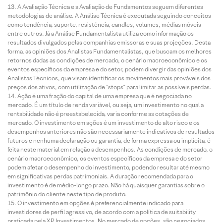
A Avaliação Técnica e a Avaliação de Fundamentos seguem diferentes
metodologias de análise. A Análise Técnica é executada seguindo conceitos
como tendência, suporte, resistência, candles, volumes, médias móveis
entre outros. Já a Análise Fundamentalista utiliza como informação os
resultados divulgados pelas companhias emissoras e suas projeções. Desta
forma, as opiniões dos Analistas Fundamentalistas, que buscam os melhores
retornos dadas as condições de mercado, o cenário macroeconômico e os
eventos específicos da empresa e do setor, podem divergir das opiniões dos
Analistas Técnicos, que visam identificar os movimentos mais prováveis dos
preços dos ativos, com utilização de “stops” para limitar as possíveis perdas.
Ação é uma fração do capital de uma empresa que é negociada no
mercado. É um título de renda variável, ou seja, um investimento no qual a
rentabilidade não é preestabelecida, varia conforme as cotações de
mercado. O investimento em ações é um investimento de alto risco e os
desempenhos anteriores não são necessariamente indicativos de resultados
futuros e nenhuma declaração ou garantia, de forma expressa ou implícita, é
feita neste material em relação a desempenhos. As condições de mercado, o
cenário macroeconômico, os eventos específicos da empresa e do setor
podem afetar o desempenho do investimento, podendo resultar até mesmo
em significativas perdas patrimoniais. A duração recomendada para o
investimento é de médio-longo prazo. Não há quaisquer garantias sobre o
patrimônio do cliente neste tipo de produto.
O investimento em opções é preferencialmente indicado para
investidores de perfil agressivo, de acordo com a política de suitability
praticada pela XP Investimentos. No mercado de opções, são negociados