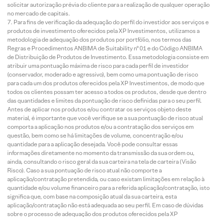
solicitar autorização prévia do cliente para a realização de qualquer operação
no mercado de capitais.
Para fins de verificação da adequação do perfil do investidor aos serviços e
produtos de investimento oferecidos pela XP Investimentos, utilizamos a
metodologia de adequação dos produtos por portfólio, nos termos das
Regras e Procedimentos ANBIMA de Suitability nº 01 e do Código ANBIMA
de Distribuição de Produtos de Investimento. Essa metodologia consiste em
atribuir uma pontuação máxima de risco para cada perfil de investidor
(conservador, moderado e agressivo), bem como uma pontuação de risco
para cada um dos produtos oferecidos pela XP Investimentos, de modo que
todos os clientes possam ter acesso a todos os produtos, desde que dentro
das quantidades e limites da pontuação de risco definidas para o seu perfil.
Antes de aplicar nos produtos e/ou contratar os serviços objeto deste
material, é importante que você verifique se a sua pontuação de risco atual
comporta a aplicação nos produtos e/ou a contratação dos serviços em
questão, bem como se há limitações de volume, concentração e/ou
quantidade para a aplicação desejada. Você pode consultar essas
informações diretamente no momento da transmissão da sua ordem ou,
ainda, consultando o risco geral da sua carteira na tela de carteira (Visão
Risco). Caso a sua pontuação de risco atual não comporte a
aplicação/contratação pretendida, ou caso existam limitações em relação à
quantidade e/ou volume financeiro para a referida aplicação/contratação, isto
significa que, com base na composição atual da sua carteira, esta
aplicação/contratação não está adequada ao seu perfil. Em caso de dúvidas
sobre o processo de adequação dos produtos oferecidos pela XP