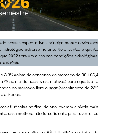
 de nossas expectativas, principalmente devido aos
 hidrológico adverso no ano. No entanto, o quarto
que 2022 terá um alívio nas condições hidrológicas.
sa
Top Pick
.
s e 3,3% acima do consenso de mercado de R$ 195,4
 57% acima de nossas estimativas) para equalizar o
vendas no mercado livre e
spot
(crescimento de 23%
ializadora.
es afluências no final do ano levaram a níveis mais
to, essa melhora não foi suficiente para reverter os
ouve uma redução de R$ 1,8 bilhão no total de