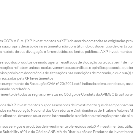
entos CCTVM S.A. (“XP Investimentos ou XP”) de acordo com todas as exigências p
r sua própria decisão de investimento, não constituindo qualquer tipo de oferta ou
s na data de sua divulgação e foram obtidas de fontes públicas. A XP Investimentos
e risco dos produtos de modo a gerar resultados de alocação para cada perfil de inv
mendações refletem única e exclusivamente suas análises e opiniões pessoais, que 
aviso prévio em decorrência de alterações nas condições de mercado, e que sua(s)
realizadas pela XP Investimentos.
lo cumprimento da Resolução CVM nº 20/2021 está indicado acima, sendo que, caso 
onado no relatório.
imento de todas as regras previstas no Código de Conduta da APIMEC Brasil para o 
ados da XP Investimentos ou por assessores de investimento que desempenham sua
os na Associação Nacional das Corretoras e Distribuidoras de Títulos e Valores 
de clientes, devendo atuar como intermediário e solicitar autorização prévia do cl
idor aos serviços e produtos de investimento oferecidos pela XP Investimentos, uti
 Suitability nº 01 e do Código ANBIMA de Distribuição de Produtos de Investimen