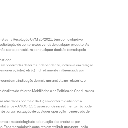
revistas na Resolução CVM 20/2021, tem como objetivo
 solicitação de compra e/ou venda de qualquer produto. As
 não se responsabiliza por qualquer decisão tomada pelo
estidor.
foram produzidas de forma independente, inclusive em relação
 remuneração(es) é(são) indiretamente influenciada por
constem a indicação de mais um analista no relatório, o
Analista de Valores Mobiliários e na Política de Conduta dos
s atividades por meio da XP, em conformidade com a
Mobiliários – ANCORD. O assessor de investimento não pode
iente para a realização de qualquer operação no mercado de
lizamos a metodologia de adequação dos produtos por
to. Essa metodologia consiste em atribuir uma pontuação