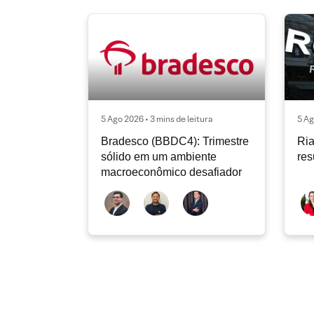
5 Ago 2026 • 3 mins de leitura
5 Ag
Bradesco (BBDC4): Trimestre
Ria
sólido em um ambiente
res
macroeconômico desafiador