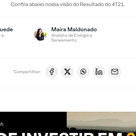
Confira abaixo nossa visão do Resultado do 4T21.
Suede
Maíra Maldonado
 e
Analista de Energia e
Saneamento
Compartilhar: