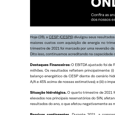
Hoje (28), a
CESP (CESP6)
divulgou seus resultados
maiores custos com aquisição de energia no trime
trimestre de 2021 foi marcado por uma reversão da 
Dito isso, continuamos acreditando na capacidad
Destaques Financeiros:
O EBITDA ajustado foi de 
milhões. Os resultados refletem principalmente: (
balanço energético da CESP diante do cenário hidr
A/A e 45% acima de nossas estimativas); e (iii) o i
Situação hidrológica.
O quarto trimestre de 2021 fo
elevados nos principais reservatórios do SIN, afeta
resultados do ano, o que afetou negativamente as 
Passivos contingentes.
Durante 2021, a companh