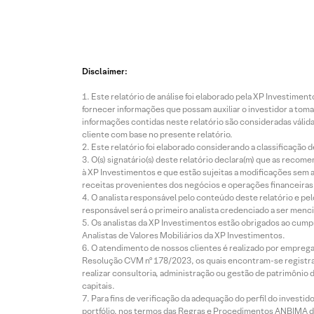
Disclaimer:
Este relatório de análise foi elaborado pela XP Investim
fornecer informações que possam auxiliar o investidor a toma
informações contidas neste relatório são consideradas válida
cliente com base no presente relatório.
Este relatório foi elaborado considerando a classificação d
O(s) signatário(s) deste relatório declara(m) que as reco
à XP Investimentos e que estão sujeitas a modificações sem 
receitas provenientes dos negócios e operações financeiras 
O analista responsável pelo conteúdo deste relatório e pe
responsável será o primeiro analista credenciado a ser menci
Os analistas da XP Investimentos estão obrigados ao cumpr
Analistas de Valores Mobiliários da XP Investimentos.
O atendimento de nossos clientes é realizado por empreg
Resolução CVM nº 178/2023, os quais encontram-se registrad
realizar consultoria, administração ou gestão de patrimônio 
capitais.
Para fins de verificação da adequação do perfil do invest
portfólio, nos termos das Regras e Procedimentos ANBIMA de