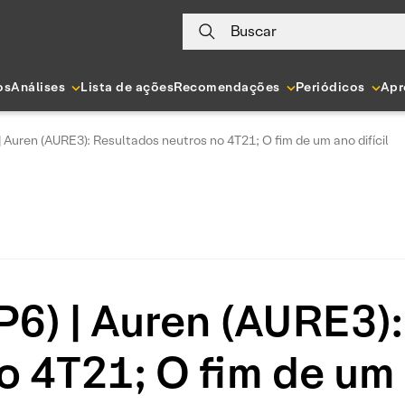
Buscar
os
Análises
Lista de ações
Recomendações
Periódicos
Apr
Auren (AURE3): Resultados neutros no 4T21; O fim de um ano difícil
6) | Auren (AURE3):
o 4T21; O fim de um a