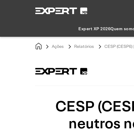
Expert XP 2026
Quem som
Ações
Relatórios
CESP (CESP6) | 
CESP (CESP
neutros n