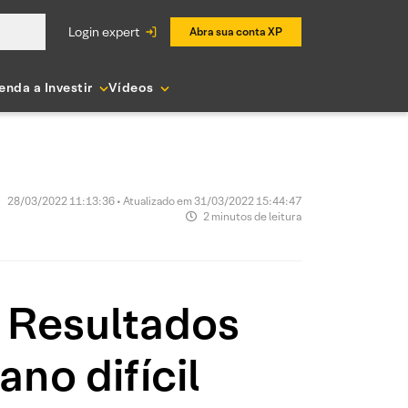
login expert
Abra sua conta XP
enda a Investir
Vídeos
28/03/2022 11:13:36 • Atualizado em 31/03/2022 15:44:47
2 minutos de leitura
 Resultados
no difícil