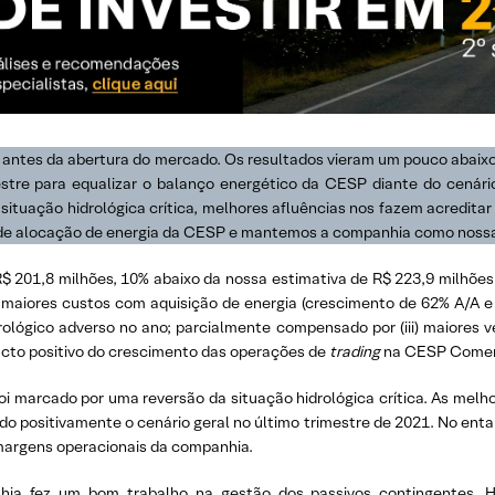
 antes da abertura do mercado. Os resultados vieram um pouco abaixo
stre para equalizar o balanço energético da CESP diante do cenário
situação hidrológica crítica, melhores afluências nos fazem acreditar 
e de alocação de energia da CESP e mantemos a companhia como nos
R$ 201,8 milhões, 10% abaixo da nossa estimativa de R$ 223,9 milhõe
i) maiores custos com aquisição de energia (crescimento de 62% A/A e
ológico adverso no ano; parcialmente compensado por (iii) maiores 
mpacto positivo do crescimento das operações de
trading
na CESP Comerc
i marcado por uma reversão da situação hidrológica crítica. As melhor
ndo positivamente o cenário geral no último trimestre de 2021. No entan
margens operacionais da companhia.
ia fez um bom trabalho na gestão dos passivos contingentes. H