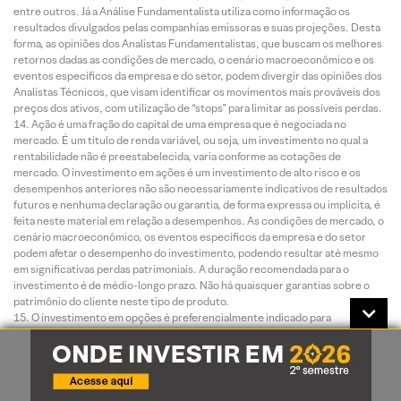
entre outros. Já a Análise Fundamentalista utiliza como informação os
resultados divulgados pelas companhias emissoras e suas projeções. Desta
forma, as opiniões dos Analistas Fundamentalistas, que buscam os melhores
retornos dadas as condições de mercado, o cenário macroeconômico e os
eventos específicos da empresa e do setor, podem divergir das opiniões dos
Analistas Técnicos, que visam identificar os movimentos mais prováveis dos
preços dos ativos, com utilização de “stops” para limitar as possíveis perdas.
Ação é uma fração do capital de uma empresa que é negociada no
mercado. É um título de renda variável, ou seja, um investimento no qual a
rentabilidade não é preestabelecida, varia conforme as cotações de
mercado. O investimento em ações é um investimento de alto risco e os
desempenhos anteriores não são necessariamente indicativos de resultados
futuros e nenhuma declaração ou garantia, de forma expressa ou implícita, é
feita neste material em relação a desempenhos. As condições de mercado, o
cenário macroeconômico, os eventos específicos da empresa e do setor
podem afetar o desempenho do investimento, podendo resultar até mesmo
em significativas perdas patrimoniais. A duração recomendada para o
investimento é de médio-longo prazo. Não há quaisquer garantias sobre o
patrimônio do cliente neste tipo de produto.
O investimento em opções é preferencialmente indicado para
investidores de perfil agressivo, de acordo com a política de suitability
praticada pela XP Investimentos. No mercado de opções, são negociados
direitos de compra ou venda de um bem por preço fixado em data futura,
devendo o adquirente do direito negociado pagar um prêmio ao vendedor tal
como num acordo seguro. As operações com esses derivativos são