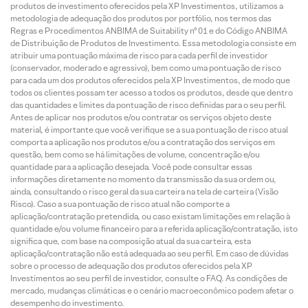
produtos de investimento oferecidos pela XP Investimentos, utilizamos a
metodologia de adequação dos produtos por portfólio, nos termos das
Regras e Procedimentos ANBIMA de Suitability nº 01 e do Código ANBIMA
de Distribuição de Produtos de Investimento. Essa metodologia consiste em
atribuir uma pontuação máxima de risco para cada perfil de investidor
(conservador, moderado e agressivo), bem como uma pontuação de risco
para cada um dos produtos oferecidos pela XP Investimentos, de modo que
todos os clientes possam ter acesso a todos os produtos, desde que dentro
das quantidades e limites da pontuação de risco definidas para o seu perfil.
Antes de aplicar nos produtos e/ou contratar os serviços objeto deste
material, é importante que você verifique se a sua pontuação de risco atual
comporta a aplicação nos produtos e/ou a contratação dos serviços em
questão, bem como se há limitações de volume, concentração e/ou
quantidade para a aplicação desejada. Você pode consultar essas
informações diretamente no momento da transmissão da sua ordem ou,
ainda, consultando o risco geral da sua carteira na tela de carteira (Visão
Risco). Caso a sua pontuação de risco atual não comporte a
aplicação/contratação pretendida, ou caso existam limitações em relação à
quantidade e/ou volume financeiro para a referida aplicação/contratação, isto
significa que, com base na composição atual da sua carteira, esta
aplicação/contratação não está adequada ao seu perfil. Em caso de dúvidas
sobre o processo de adequação dos produtos oferecidos pela XP
Investimentos ao seu perfil de investidor, consulte o FAQ. As condições de
mercado, mudanças climáticas e o cenário macroeconômico podem afetar o
desempenho do investimento.