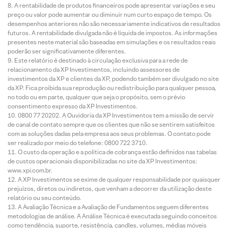
A rentabilidade de produtos financeiros pode apresentar variações e seu
preço ou valor pode aumentar ou diminuir num curto espaço de tempo. Os
desempenhos anteriores não são necessariamente indicativos de resultados
futuros. A rentabilidade divulgada não é líquida de impostos. As informações
presentes neste material são baseadas em simulações e os resultados reais
poderão ser significativamente diferentes.
Este relatório é destinado à circulação exclusiva para a rede de
relacionamento da XP Investimentos, incluindo assessores de
investimentos da XP e clientes da XP, podendo também ser divulgado no site
da XP. Fica proibida sua reprodução ou redistribuição para qualquer pessoa,
no todo ou em parte, qualquer que seja o propósito, sem o prévio
consentimento expresso da XP Investimentos.
0800 77 20202. A Ouvidoria da XP Investimentos tem a missão de servir
de canal de contato sempre que os clientes que não se sentirem satisfeitos
com as soluções dadas pela empresa aos seus problemas. O contato pode
ser realizado por meio do telefone: 0800 722 3710.
O custo da operação e a política de cobrança estão definidos nas tabelas
de custos operacionais disponibilizadas no site da XP Investimentos:
www.xpi.com.br.
A XP Investimentos se exime de qualquer responsabilidade por quaisquer
prejuízos, diretos ou indiretos, que venham a decorrer da utilização deste
relatório ou seu conteúdo.
A Avaliação Técnica e a Avaliação de Fundamentos seguem diferentes
metodologias de análise. A Análise Técnica é executada seguindo conceitos
como tendência, suporte, resistência, candles, volumes, médias móveis