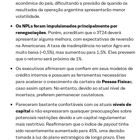
econômica do país, dificultando a previsão de quando os
resultados da operação argentina apresentarão menor
volatilidade.
Os NPLs foram impulsionados principalmente por
renegociações
. Porém, acreditam que o 3T24 deverá
apresentar alguma melhora, com expectativas de reversão
na Americanas. A taxa de inadimplência no setor Agro era
muito baixa (~0,5%), mas aumentou para 1,5%. Eles preveem
que o retorno será próximo de 1%.
Os executivos afirmaram que confiam em seus modelos de
crédito internos e possuem as ferramentas necessárias
para acelerar o crescimento da carteira de
Pessoa Física
s,
caso assim optem. No entanto, devido ao atual nível de
incerteza, preferem permanecer cautelosos.
Pareceram bastante confortáveis ​​com os atuais
níveis de
capital
e não expressaram quaisquer preocupações sobre
potenciais restrições devido a um capital regulamentar
mais restritivo. Reafirmaram que o índice de
payout
tinha
sido recentemente aumentado para 45%, uma decisão
tomada à luz do plano estratégico de longo prazo. Eles