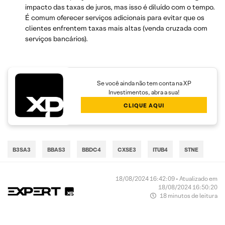
impacto das taxas de juros, mas isso é diluído com o tempo.
É comum oferecer serviços adicionais para evitar que os
clientes enfrentem taxas mais altas (venda cruzada com
serviços bancários).
Se você ainda não tem conta na XP
Investimentos, abra a sua!
CLIQUE AQUI
B3SA3
BBAS3
BBDC4
CXSE3
ITUB4
STNE
18/08/2024 16:42:09 • Atualizado em
18/08/2024 16:50:20
18 minutos de leitura