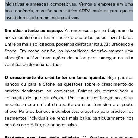
iniciativas e ameaças competitivas. Vemos a empresa em uma
boa tendência, mas são necessários ADTVs maiores para que os
investidores se tornem mais positivos.
Um olhar atento ao espaço.
As empresas que participaram da
nossa conferência foram muito procuradas pelos investidores.
Entre os mais solicitados, podemos destacar Itaú, XP, Bradesco e
Stone. Em nossa opinião, os investidores deverão manter uma
alocação notável nas ações do setor para navegar na alta
volatilidade do cenário atual.
O crescimento do crédito foi um tema quente.
Seja para os
bancos ou para a Stone, as questões sobre o crescimento do
crédito dominaram as conversas. Saímos do evento com a
sensação de que os
players
têm muita confiança nos seus
modelos e que o nível de apetite ao risco tem sido o aspecto
chave. Para os bancos incumbentes, o apetite pelo crédito nos
segmentos individuais de renda mais baixa, particularmente nos
cartões de crédito, permanece baixo.
Bradesco com tom mais otimista.
O Bradesco permanece