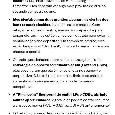
maior (~23%)
. Não houve “Lei do Bem” no segundo
trimestre. Eles esperam ver algo mais próximo de 20% no
segundo semestre do ano.
Eles identificaram duas grandes lacunas nas ofertas dos
bancos estabelecidos
. investimentos e crédito. Com
relação aos investimentos, eles estão preparados para
lançar ofertas, mas estão agindo com cautela para evitar a
canibalização dos depósitos. Em termos de crédito, eles
estão lançando o “Giro Fácil”, uma oferta semelhante a um
cheque especial.
Quando questionados sobre a implementação de uma
estratégia de crédito semelhante ao Nu (Low and Grow)
,
eles observaram que ela é menos eficaz no segmento
corporativo. O fato de analisarem os limites de crédito
somente após seis meses torna sua oferta menos
competitiva.
A “Financeira” lhes permitiu emitir LFs e CDBs, abrindo
muitas oportunidades
. Agora, eles podem captar recursos
a um custo menor (~CDI + 0,8% vs. CDI + 3% anteriormente).
Entretanto, o preço de suas ofertas é dinâmico. Há algum