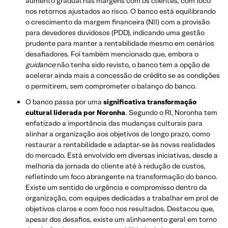
aumento gradual nas margens com os clientes, com foco
nos retornos ajustados ao risco. O banco está equilibrando
o crescimento da margem financeira (NII) com a provisão
para devedores duvidosos (PDD), indicando uma gestão
prudente para manter a rentabilidade mesmo em cenários
desafiadores. Foi também mencionado que, embora o
guidance
não tenha sido revisto, o banco tem a opção de
acelerar ainda mais a concessão de crédito se as condições
o permitirem, sem comprometer o balanço do banco.
O banco passa por uma
significativa transformação
cultural liderada por Noronha
. Segundo o RI, Noronha tem
enfatizado a importância das mudanças culturais para
alinhar a organização aos objetivos de longo prazo, como
restaurar a rentabilidade e adaptar-se às novas realidades
do mercado. Está envolvido em diversas iniciativas, desde a
melhoria da jornada do cliente até à redução de custos,
refletindo um foco abrangente na transformação do banco.
Existe um sentido de urgência e compromisso dentro da
organização, com equipes dedicadas a trabalhar em prol de
objetivos claros e com foco nos resultados. Destacou que,
apesar dos desafios, existe um alinhamento geral em torno