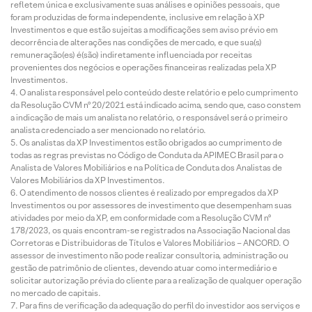
refletem única e exclusivamente suas análises e opiniões pessoais, que
foram produzidas de forma independente, inclusive em relação à XP
Investimentos e que estão sujeitas a modificações sem aviso prévio em
decorrência de alterações nas condições de mercado, e que sua(s)
remuneração(es) é(são) indiretamente influenciada por receitas
provenientes dos negócios e operações financeiras realizadas pela XP
Investimentos.
O analista responsável pelo conteúdo deste relatório e pelo cumprimento
da Resolução CVM nº 20/2021 está indicado acima, sendo que, caso constem
a indicação de mais um analista no relatório, o responsável será o primeiro
analista credenciado a ser mencionado no relatório.
Os analistas da XP Investimentos estão obrigados ao cumprimento de
todas as regras previstas no Código de Conduta da APIMEC Brasil para o
Analista de Valores Mobiliários e na Política de Conduta dos Analistas de
Valores Mobiliários da XP Investimentos.
O atendimento de nossos clientes é realizado por empregados da XP
Investimentos ou por assessores de investimento que desempenham suas
atividades por meio da XP, em conformidade com a Resolução CVM nº
178/2023, os quais encontram-se registrados na Associação Nacional das
Corretoras e Distribuidoras de Títulos e Valores Mobiliários – ANCORD. O
assessor de investimento não pode realizar consultoria, administração ou
gestão de patrimônio de clientes, devendo atuar como intermediário e
solicitar autorização prévia do cliente para a realização de qualquer operação
no mercado de capitais.
Para fins de verificação da adequação do perfil do investidor aos serviços e