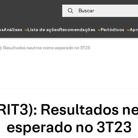
Buscar
os
Análises
Lista de ações
Recomendações
Periódicos
Apr
3): Resultados neutros como esperado no 3T23
BRIT3): Resultados n
esperado no 3T23