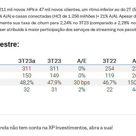
211 mil novos
HPs
e 47 mil novos clientes, um ritmo inferior ao do 2T (
9% A/A) e casas conectadas (
HC
) de 1.256 milhões (+ 21% A/A). Apesa
ramente sua taxa de
churn
para 2,24% no 3T23 (comparado a 2,28% no
ser atribuída à maior participação dos serviços de streaming nos pac
estre:
inda não tem conta na XP Investimentos, abra a sua!