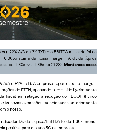
ões (+22% A/A e +3% T/T) e o EBITDA ajustado foi de
+0,30pp acima da nossa margem. A dívida líquida
s, de 1,30x (vs. 1,38x no 2T23).
Mantemos nossa
26% A/A e +1% T/T). A empresa reportou uma margem
erações de FTTH, apesar de terem sido ligeiramente
ida fiscal em relação à redução do FECOP (Fundo
-se às novas expansões mencionadas anteriormente
com o nosso.
 indicador Dívida Líquida/EBITDA foi de 1,30x, menor
a positiva para o plano 5G da empresa.