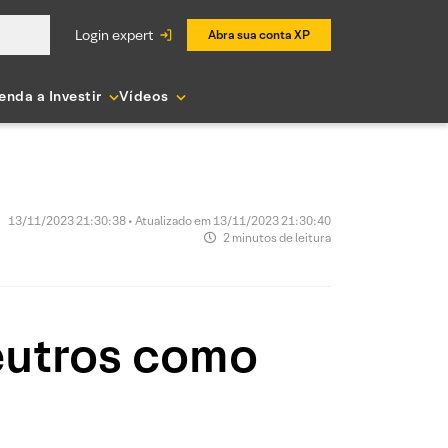
login expert
Abra sua conta XP
enda a Investir
Vídeos
13/11/2023 21:30:38 • Atualizado em 13/11/2023 21:30:40
2 minutos de leitura
eutros como