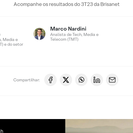
Acompanhe os resultados do 3T23 da Brisanet
Marco Nardini
n
Analista de Tech, Media e
Telecom (TMT)
, Media e
) e do setor
Compartilhar: