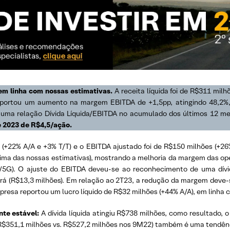
em linha com nossas estimativas.
A receita líquida foi de R$311 milh
eportou um aumento na margem EBITDA de +1,5pp, atingindo 48,2%, 
ma relação Dívida Líquida/EBITDA no acumulado dos últimos 12 mese
e 2023 de R$4,5/ação.
es (+22% A/A e +3% T/T) e o EBITDA ajustado foi de R$150 milhões (+
ima das nossas estimativas), mostrando a melhoria da margem das op
G/5G). O ajuste do EBITDA deveu-se ao reconhecimento de uma dív
rá (R$13,3 milhões). Em relação ao 2T23, a redução da margem deve
presa reportou um lucro líquido de R$32 milhões (+44% A/A), em linha 
nte estável:
A dívida líquida atingiu R$738 milhões, como resultado, o
R$351,1 milhões vs. R$527,2 milhões nos 9M22) também é uma tendênci