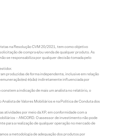
revistas na Resolução CVM 20/2021, tem como objetivo
 solicitação de compra e/ou venda de qualquer produto. As
 não se responsabiliza por qualquer decisão tomada pelo
estidor.
foram produzidas de forma independente, inclusive em relação
 remuneração(es) é(são) indiretamente influenciada por
constem a indicação de mais um analista no relatório, o
Analista de Valores Mobiliários e na Política de Conduta dos
s atividades por meio da XP, em conformidade com a
Mobiliários – ANCORD. O assessor de investimento não pode
iente para a realização de qualquer operação no mercado de
lizamos a metodologia de adequação dos produtos por