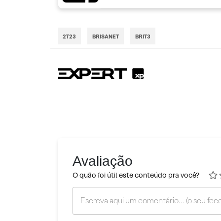
2T23
BRISANET
BRIT3
Avaliação
O quão foi útil este conteúdo pra você?