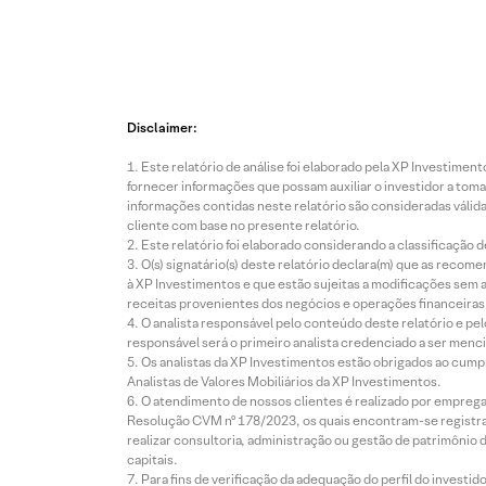
Disclaimer:
Este relatório de análise foi elaborado pela XP Investim
fornecer informações que possam auxiliar o investidor a toma
informações contidas neste relatório são consideradas válida
cliente com base no presente relatório.
Este relatório foi elaborado considerando a classificação d
O(s) signatário(s) deste relatório declara(m) que as reco
à XP Investimentos e que estão sujeitas a modificações sem 
receitas provenientes dos negócios e operações financeiras 
O analista responsável pelo conteúdo deste relatório e pe
responsável será o primeiro analista credenciado a ser menci
Os analistas da XP Investimentos estão obrigados ao cumpr
Analistas de Valores Mobiliários da XP Investimentos.
O atendimento de nossos clientes é realizado por empreg
Resolução CVM nº 178/2023, os quais encontram-se registrad
realizar consultoria, administração ou gestão de patrimônio 
capitais.
Para fins de verificação da adequação do perfil do invest