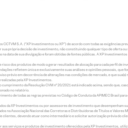
entos CCTVM S.A. (“XP Investimentos ou XP”) de acordo com todas as exigências p
r sua própria decisão de investimento, não constituindo qualquer tipo de oferta ou
s na data de sua divulgação e foram obtidas de fontes públicas. A XP Investimentos
e risco dos produtos de modo a gerar resultados de alocação para cada perfil de inv
mendações refletem única e exclusivamente suas análises e opiniões pessoais, que 
aviso prévio em decorrência de alterações nas condições de mercado, e que sua(s)
realizadas pela XP Investimentos.
lo cumprimento da Resolução CVM nº 20/2021 está indicado acima, sendo que, caso 
onado no relatório.
imento de todas as regras previstas no Código de Conduta da APIMEC Brasil para o 
ados da XP Investimentos ou por assessores de investimento que desempenham sua
os na Associação Nacional das Corretoras e Distribuidoras de Títulos e Valores 
de clientes, devendo atuar como intermediário e solicitar autorização prévia do cl
idor aos serviços e produtos de investimento oferecidos pela XP Investimentos, uti