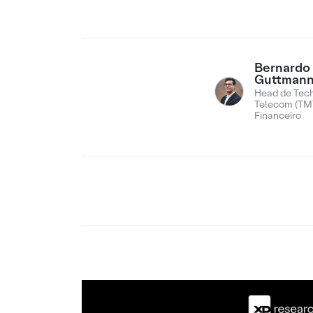
Bernardo
Guttman
Head de Tech
Telecom (TMT
Financeiro