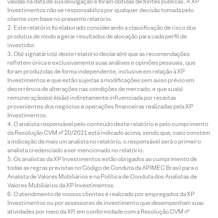
válidas na data de sua divulgação e foram obtidas de fontes públicas. A XP
Investimentos não se responsabiliza por qualquer decisão tomada pelo
cliente com base no presente relatório.
Este relatório foi elaborado considerando a classificação de risco dos
produtos de modo a gerar resultados de alocação para cada perfil de
investidor.
O(s) signatário(s) deste relatório declara(m) que as recomendações
refletem única e exclusivamente suas análises e opiniões pessoais, que
foram produzidas de forma independente, inclusive em relação à XP
Investimentos e que estão sujeitas a modificações sem aviso prévio em
decorrência de alterações nas condições de mercado, e que sua(s)
remuneração(es) é(são) indiretamente influenciada por receitas
provenientes dos negócios e operações financeiras realizadas pela XP
Investimentos.
O analista responsável pelo conteúdo deste relatório e pelo cumprimento
da Resolução CVM nº 20/2021 está indicado acima, sendo que, caso constem
a indicação de mais um analista no relatório, o responsável será o primeiro
analista credenciado a ser mencionado no relatório.
Os analistas da XP Investimentos estão obrigados ao cumprimento de
todas as regras previstas no Código de Conduta da APIMEC Brasil para o
Analista de Valores Mobiliários e na Política de Conduta dos Analistas de
Valores Mobiliários da XP Investimentos.
O atendimento de nossos clientes é realizado por empregados da XP
Investimentos ou por assessores de investimento que desempenham suas
atividades por meio da XP, em conformidade com a Resolução CVM nº