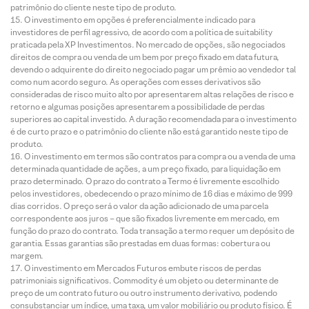
patrimônio do cliente neste tipo de produto.
O investimento em opções é preferencialmente indicado para
investidores de perfil agressivo, de acordo com a política de suitability
praticada pela XP Investimentos. No mercado de opções, são negociados
direitos de compra ou venda de um bem por preço fixado em data futura,
devendo o adquirente do direito negociado pagar um prêmio ao vendedor tal
como num acordo seguro. As operações com esses derivativos são
consideradas de risco muito alto por apresentarem altas relações de risco e
retorno e algumas posições apresentarem a possibilidade de perdas
superiores ao capital investido. A duração recomendada para o investimento
é de curto prazo e o patrimônio do cliente não está garantido neste tipo de
produto.
O investimento em termos são contratos para compra ou a venda de uma
determinada quantidade de ações, a um preço fixado, para liquidação em
prazo determinado. O prazo do contrato a Termo é livremente escolhido
pelos investidores, obedecendo o prazo mínimo de 16 dias e máximo de 999
dias corridos. O preço será o valor da ação adicionado de uma parcela
correspondente aos juros – que são fixados livremente em mercado, em
função do prazo do contrato. Toda transação a termo requer um depósito de
garantia. Essas garantias são prestadas em duas formas: cobertura ou
margem.
O investimento em Mercados Futuros embute riscos de perdas
patrimoniais significativos. Commodity é um objeto ou determinante de
preço de um contrato futuro ou outro instrumento derivativo, podendo
consubstanciar um índice, uma taxa, um valor mobiliário ou produto físico. É