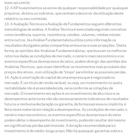
www.xpi.com.br.
A XP Investimentos se exime de qualquer responsabilidade por quaisquer
prejuízos, diretos ou indiretos, que venham a decorrer da utilização deste
relatório ou seu conteúdo.
A Avaliação Técnica e a Avaliação de Fundamentos seguem diferentes
metodologias de análise. A Análise Técnica é executada seguindo conceitos
como tendência, suporte, resistência, candles, volumes, médias móveis
entre outros. Já a Análise Fundamentalista utiliza como informação os
resultados divulgados pelas companhias emissoras e suas projeções. Desta
forma, as opiniões dos Analistas Fundamentalistas, que buscam os melhores
retornos dadas as condições de mercado, o cenário macroeconômico e os
eventos específicos da empresa e do setor, podem divergir das opiniões dos
Analistas Técnicos, que visam identificar os movimentos mais prováveis dos
preços dos ativos, com utilização de “stops” para limitar as possíveis perdas.
Ação é uma fração do capital de uma empresa que é negociada no
mercado. É um título de renda variável, ou seja, um investimento no qual a
rentabilidade não é preestabelecida, varia conforme as cotações de
mercado. O investimento em ações é um investimento de alto risco e os
desempenhos anteriores não são necessariamente indicativos de resultados
futuros e nenhuma declaração ou garantia, de forma expressa ou implícita, é
feita neste material em relação a desempenhos. As condições de mercado, o
cenário macroeconômico, os eventos específicos da empresa e do setor
podem afetar o desempenho do investimento, podendo resultar até mesmo
em significativas perdas patrimoniais. A duração recomendada para o
investimento é de médio-longo prazo. Não há quaisquer garantias sobre o