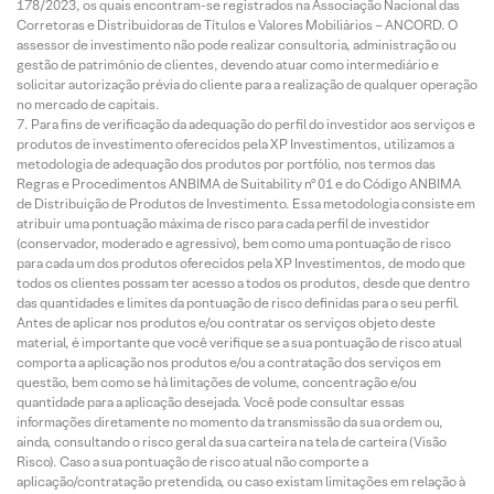
178/2023, os quais encontram-se registrados na Associação Nacional das
Corretoras e Distribuidoras de Títulos e Valores Mobiliários – ANCORD. O
assessor de investimento não pode realizar consultoria, administração ou
gestão de patrimônio de clientes, devendo atuar como intermediário e
solicitar autorização prévia do cliente para a realização de qualquer operação
no mercado de capitais.
Para fins de verificação da adequação do perfil do investidor aos serviços e
produtos de investimento oferecidos pela XP Investimentos, utilizamos a
metodologia de adequação dos produtos por portfólio, nos termos das
Regras e Procedimentos ANBIMA de Suitability nº 01 e do Código ANBIMA
de Distribuição de Produtos de Investimento. Essa metodologia consiste em
atribuir uma pontuação máxima de risco para cada perfil de investidor
(conservador, moderado e agressivo), bem como uma pontuação de risco
para cada um dos produtos oferecidos pela XP Investimentos, de modo que
todos os clientes possam ter acesso a todos os produtos, desde que dentro
das quantidades e limites da pontuação de risco definidas para o seu perfil.
Antes de aplicar nos produtos e/ou contratar os serviços objeto deste
material, é importante que você verifique se a sua pontuação de risco atual
comporta a aplicação nos produtos e/ou a contratação dos serviços em
questão, bem como se há limitações de volume, concentração e/ou
quantidade para a aplicação desejada. Você pode consultar essas
informações diretamente no momento da transmissão da sua ordem ou,
ainda, consultando o risco geral da sua carteira na tela de carteira (Visão
Risco). Caso a sua pontuação de risco atual não comporte a
aplicação/contratação pretendida, ou caso existam limitações em relação à