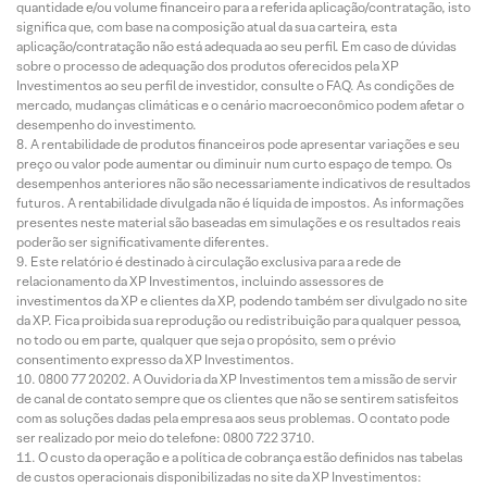
quantidade e/ou volume financeiro para a referida aplicação/contratação, isto
significa que, com base na composição atual da sua carteira, esta
aplicação/contratação não está adequada ao seu perfil. Em caso de dúvidas
sobre o processo de adequação dos produtos oferecidos pela XP
Investimentos ao seu perfil de investidor, consulte o FAQ. As condições de
mercado, mudanças climáticas e o cenário macroeconômico podem afetar o
desempenho do investimento.
A rentabilidade de produtos financeiros pode apresentar variações e seu
preço ou valor pode aumentar ou diminuir num curto espaço de tempo. Os
desempenhos anteriores não são necessariamente indicativos de resultados
futuros. A rentabilidade divulgada não é líquida de impostos. As informações
presentes neste material são baseadas em simulações e os resultados reais
poderão ser significativamente diferentes.
Este relatório é destinado à circulação exclusiva para a rede de
relacionamento da XP Investimentos, incluindo assessores de
investimentos da XP e clientes da XP, podendo também ser divulgado no site
da XP. Fica proibida sua reprodução ou redistribuição para qualquer pessoa,
no todo ou em parte, qualquer que seja o propósito, sem o prévio
consentimento expresso da XP Investimentos.
0800 77 20202. A Ouvidoria da XP Investimentos tem a missão de servir
de canal de contato sempre que os clientes que não se sentirem satisfeitos
com as soluções dadas pela empresa aos seus problemas. O contato pode
ser realizado por meio do telefone: 0800 722 3710.
O custo da operação e a política de cobrança estão definidos nas tabelas
de custos operacionais disponibilizadas no site da XP Investimentos: