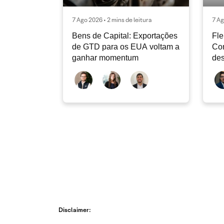
7 Ago 2026 • 2 mins de leitura
7 Ag
Bens de Capital: Exportações
Fle
de GTD para os EUA voltam a
Co
ganhar momentum
des
dev
atu
Disclaimer: