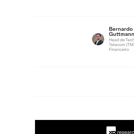
Bernardo
Guttman
Head de Tech
Telecom (TMT
Financeiro