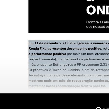
Em 11 de dezembro, a B3 divulgou seus números o
Renda Fixa
apresentou desempenho positivo,
reto
a performance positiva
por mais um mês, crescend
respectivamente), compensando a performance nega
mês, enquanto Estrangeiros e PF cresceram 2,3% 
Criptoativos e Taxas de Câmbio, além de retraçã
Tecnologia continua desacelerando, com crescime
mostram mais um mês de recuperação modesta, D
mantemos nossa recomendação Neutra para B3.