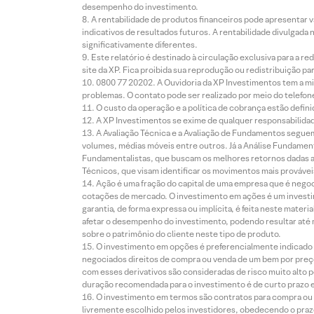
desempenho do investimento.
A rentabilidade de produtos financeiros pode apresentar
indicativos de resultados futuros. A rentabilidade divulgada
significativamente diferentes.
Este relatório é destinado à circulação exclusiva para a 
site da XP. Fica proibida sua reprodução ou redistribuição p
0800 77 20202. A Ouvidoria da XP Investimentos tem a mi
problemas. O contato pode ser realizado por meio do telefon
O custo da operação e a política de cobrança estão defini
A XP Investimentos se exime de qualquer responsabilidade
A Avaliação Técnica e a Avaliação de Fundamentos seguem
volumes, médias móveis entre outros. Já a Análise Fundament
Fundamentalistas, que buscam os melhores retornos dadas as
Técnicos, que visam identificar os movimentos mais prováveis 
Ação é uma fração do capital de uma empresa que é negoci
cotações de mercado. O investimento em ações é um investi
garantia, de forma expressa ou implícita, é feita neste ma
afetar o desempenho do investimento, podendo resultar até 
sobre o patrimônio do cliente neste tipo de produto.
O investimento em opções é preferencialmente indicado pa
negociados direitos de compra ou venda de um bem por preço
com esses derivativos são consideradas de risco muito alto p
duração recomendada para o investimento é de curto prazo e 
O investimento em termos são contratos para compra ou a
livremente escolhido pelos investidores, obedecendo o prazo