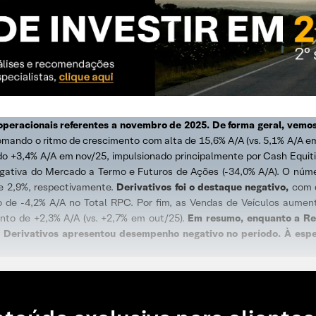
peracionais referentes a novembro de 2025. De forma geral, vemos
mando o ritmo de crescimento com alta de 15,6% A/A (vs. 5,1% A/A e
o +3,4% A/A em nov/25, impulsionado principalmente por Cash Equit
tiva do Mercado a Termo e Futuros de Ações (-34,0% A/A). O número
e 2,9%, respectivamente.
Derivativos foi o destaque negativo,
com q
o de -4,2% A/A no Total RPC. Por fim, as Vendas de Veículos aume
nto de +2,3% A/A (vs. +2,7% em out/25).
Em resumo, enquanto a Re
erivativos apresentou desempenho negativo no período. À esper