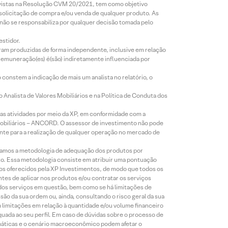
revistas na Resolução CVM 20/2021, tem como objetivo
 solicitação de compra e/ou venda de qualquer produto. As
 não se responsabiliza por qualquer decisão tomada pelo
estidor.
foram produzidas de forma independente, inclusive em relação
 remuneração(es) é(são) indiretamente influenciada por
constem a indicação de mais um analista no relatório, o
Analista de Valores Mobiliários e na Política de Conduta dos
s atividades por meio da XP, em conformidade com a
Mobiliários – ANCORD. O assessor de investimento não pode
iente para a realização de qualquer operação no mercado de
lizamos a metodologia de adequação dos produtos por
to. Essa metodologia consiste em atribuir uma pontuação
tos oferecidos pela XP Investimentos, de modo que todos os
ntes de aplicar nos produtos e/ou contratar os serviços
 dos serviços em questão, bem como se há limitações de
o da sua ordem ou, ainda, consultando o risco geral da sua
m limitações em relação à quantidade e/ou volume financeiro
equada ao seu perfil. Em caso de dúvidas sobre o processo de
imáticas e o cenário macroeconômico podem afetar o