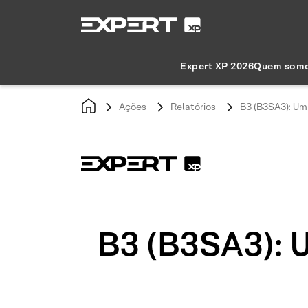
Expert XP 2026
Quem som
Ações
Relatórios
B3 (B3SA3): Um
B3 (B3SA3): 