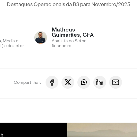
Destaques Operacionais da B3 para Novembro/2025
Matheus
n
Guimarães, CFA
, Media e
Analista do Setor
) e do setor
financeiro
Compartilhar: