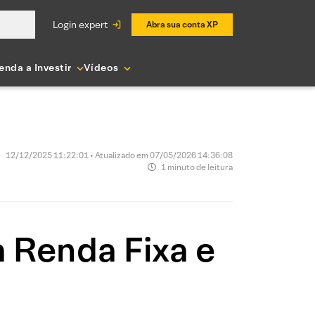
login expert
Abra sua conta XP
enda a Investir
Vídeos
12/12/2025 11:22:01 • Atualizado em 07/05/2026 14:36:08
1 minuto de leitura
 Renda Fixa e