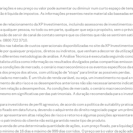
 variações e seu preço ou valor pode aumentar ou diminuir num curto espaço de t
 não é líquida de impostos. As informações presentes neste material são baseadas e
rede de relacionamento da XP Investimentos, incluindo assessores de investimentos
ara qualquer pessoa, no todo ou em parte, qualquer que seja o propósito, sem o pr
ssão de servir de canal de contato sempre que os clientes que não se sentirem sat
e: 0800 722 3710.
dos nas tabelas de custos operacionais disponibilizadas no site da XP Investimento
 por quaisquer prejuízos, diretos ou indiretos, que venham a decorrer da utilizaç
 diferentes metodologias de análise. A Análise Técnica é executada seguindo conc
alista utiliza como informação os resultados divulgados pelas companhias emissora
 condições de mercado, o cenário macroeconômico e os eventos específicos da em
dos preços dos ativos, com utilização de “stops” para limitar as possíveis perdas.
ada no mercado. É um título de renda variável, ou seja, um investimento no qual a r
mento de alto risco e os desempenhos anteriores não são necessariamente indicat
terial em relação a desempenhos. As condições de mercado, o cenário macroeconômi
mesmo em significativas perdas patrimoniais. A duração recomendada para o inves
ra investidores de perfil agressivo, de acordo com a política de suitability prat
 fixado em data futura, devendo o adquirente do direito negociado pagar um prê
or apresentarem altas relações de risco e retorno e algumas posições apresentarem 
o patrimônio do cliente não está garantido neste tipo de produto.
 venda de uma determinada quantidade de ações, a um preço fixado, para liquidaç
 mínimo de 16 dias e máximo de 999 dias corridos. O preço será o valor da ação ad