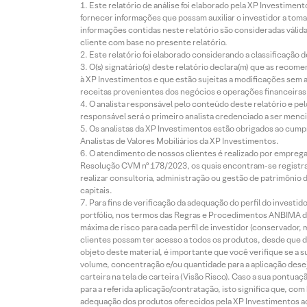
Este relatório de análise foi elaborado pela XP Investim
fornecer informações que possam auxiliar o investidor a toma
informações contidas neste relatório são consideradas válida
cliente com base no presente relatório.
Este relatório foi elaborado considerando a classificação d
O(s) signatário(s) deste relatório declara(m) que as reco
à XP Investimentos e que estão sujeitas a modificações sem 
receitas provenientes dos negócios e operações financeiras 
O analista responsável pelo conteúdo deste relatório e pe
responsável será o primeiro analista credenciado a ser menci
Os analistas da XP Investimentos estão obrigados ao cumpr
Analistas de Valores Mobiliários da XP Investimentos.
O atendimento de nossos clientes é realizado por empreg
Resolução CVM nº 178/2023, os quais encontram-se registrad
realizar consultoria, administração ou gestão de patrimônio 
capitais.
Para fins de verificação da adequação do perfil do invest
portfólio, nos termos das Regras e Procedimentos ANBIMA de
máxima de risco para cada perfil de investidor (conservado
clientes possam ter acesso a todos os produtos, desde que de
objeto deste material, é importante que você verifique se a
volume, concentração e/ou quantidade para a aplicação dese
carteira na tela de carteira (Visão Risco). Caso a sua pontu
para a referida aplicação/contratação, isto significa que, co
adequação dos produtos oferecidos pela XP Investimentos ao