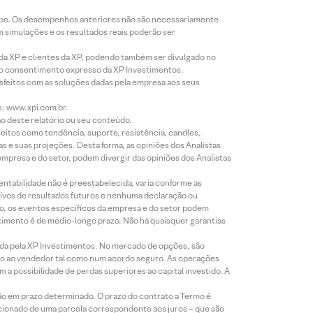
empo. Os desempenhos anteriores não são necessariamente
m simulações e os resultados reais poderão ser
 da XP e clientes da XP, podendo também ser divulgado no
évio consentimento expresso da XP Investimentos.
isfeitos com as soluções dadas pela empresa aos seus
s: www.xpi.com.br.
ão deste relatório ou seu conteúdo.
eitos como tendência, suporte, resistência, candles,
s e suas projeções. Desta forma, as opiniões dos Analistas
presa e do setor, podem divergir das opiniões dos Analistas
entabilidade não é preestabelecida, varia conforme as
ivos de resultados futuros e nenhuma declaração ou
co, os eventos específicos da empresa e do setor podem
timento é de médio-longo prazo. Não há quaisquer garantias
icada pela XP Investimentos. No mercado de opções, são
mio ao vendedor tal como num acordo seguro. As operações
a possibilidade de perdas superiores ao capital investido. A
ão em prazo determinado. O prazo do contrato a Termo é
icionado de uma parcela correspondente aos juros – que são