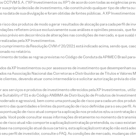
entos CCTVM S.A. (“XP Investimentos ou XP”) de acordo com todas as exigências p
r sua própria decisão de investimento, não constituindo qualquer tipo de oferta ou
s na data de sua divulgação e foram obtidas de fontes públicas. A XP Investimentos
e risco dos produtos de modo a gerar resultados de alocação para cada perfil de inv
mendações refletem única e exclusivamente suas análises e opiniões pessoais, que 
aviso prévio em decorrência de alterações nas condições de mercado, e que sua(s)
realizadas pela XP Investimentos.
lo cumprimento da Resolução CVM nº 20/2021 está indicado acima, sendo que, caso 
onado no relatório.
imento de todas as regras previstas no Código de Conduta da APIMEC Brasil para o 
ados da XP Investimentos ou por assessores de investimento que desempenham sua
os na Associação Nacional das Corretoras e Distribuidoras de Títulos e Valores 
de clientes, devendo atuar como intermediário e solicitar autorização prévia do cl
idor aos serviços e produtos de investimento oferecidos pela XP Investimentos, uti
 Suitability nº 01 e do Código ANBIMA de Distribuição de Produtos de Investimen
r, moderado e agressivo), bem como uma pontuação de risco para cada um dos produ
ntro das quantidades e limites da pontuação de risco definidas para o seu perfil. A
 sua pontuação de risco atual comporta a aplicação nos produtos e/ou a contratação
jada. Você pode consultar essas informações diretamente no momento da transmissã
ação de risco atual não comporte a aplicação/contratação pretendida, ou caso exista
m base na composição atual da sua carteira, esta aplicação/contratação não está ad
 seu perfil de investidor, consulte o FAQ. As condições de mercado, mudanças cl