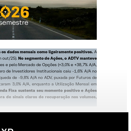
 os dados mensais como ligeiramente positivos.
A
m out/25).
No segmento de Ações, o ADTV manteve
ies e pelo Mercado de Opções (+3,0% e +38,7% A/A,
 de Investidores Institucionais caiu -1,6% A/A no
ueda de -9,8% A/A no ADV, puxada por Futuros de
ntaram 3,0% A/A, enquanto a Utilização Mensal em
nda Fixa sustenta seu momento positivo e Ações
a de sinais claros de recuperação nos volumes,