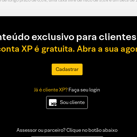
e longo prazo de 6,0%, uma taxa livre de risco de 9,6% e um beta de 1,
teúdo exclusivo para clientes
conta XP é gratuita. Abra a sua ago
Cadastrar
Já é cliente XP?
Faça seu login
Sou cliente
Assessor ou parceiro? Clique no botão abaixo