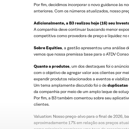
Por fim, decidimos incorporar o novo guidance às 
anteriores. Com os números atualizados, nosso pr
Adicionalmente, a B3 realizou hoje (16) seu Invest
A companhia deve continuar buscando menor exposiç
competitiva como provedora de preço e liquidez no
Sobre Equities
, a gestão apresentou uma análise de
vemos que nossa premissa base para o ATDV Consoli
Quanto a produtos
, um dos destaques foi o anúncio
com o objetivo de agregar valor aos clientes por m
expandir produtos relacionados a eventos e viabiliz
Um tema amplamente discutido foi o de
duplicatas 
da companhia por meio de um amplo leque de soluçõe
Por fim, a B3 também comentou sobre seu aplicativo
clientes.
Valuation: Nosso preço-alvo para o final de 2026, 
aproximadamente 17% em relação aos preços atuais,