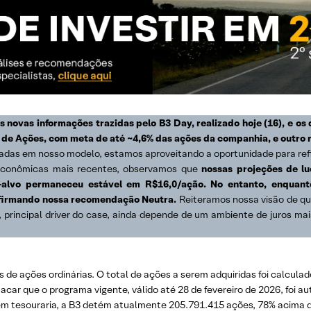
 novas informações trazidas pelo B3 Day, realizado hoje (16), e os
 de Ações, com meta de até ~4,6% das ações da companhia, e outro 
radas em nosso modelo, estamos aproveitando a oportunidade para ref
econômicas mais recentes, observamos que
nossas projeções de l
-alvo permaneceu estável em R$16,0/ação. No entanto, enquant
afirmando nossa recomendação Neutra.
Reiteramos nossa visão de qu
 principal driver do case, ainda depende de um ambiente de juros mais
 de ações ordinárias. O total de ações a serem adquiridas foi calcula
car que o programa vigente, válido até 28 de fevereiro de 2026, foi au
l em tesouraria, a B3 detém atualmente 205.791.415 ações, 78% acima