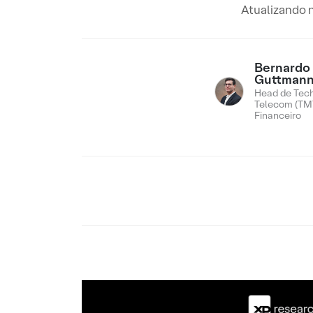
Atualizando 
Bernardo
Guttman
Head de Tech
Telecom (TMT
Financeiro