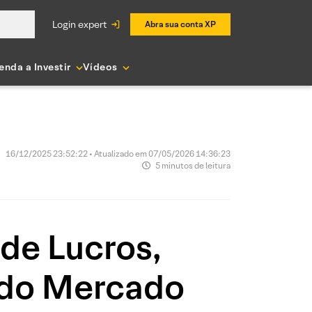
login expert
Abra sua conta XP
enda a Investir
Vídeos
16/12/2025 23:52:22 • Atualizado em 07/05/2026 14:36:23
5 minutos de leitura
de Lucros,
 do Mercado