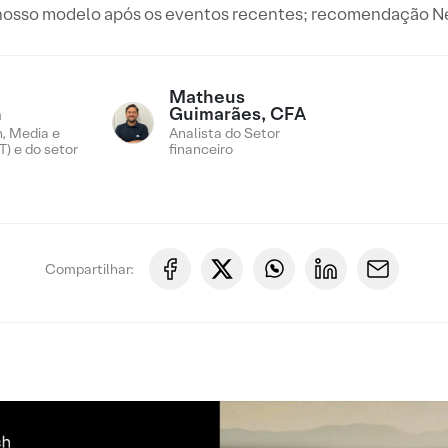
nosso modelo após os eventos recentes; recomendação N
Matheus
n
Guimarães, CFA
, Media e
Analista do Setor
) e do setor
financeiro
Compartilhar: