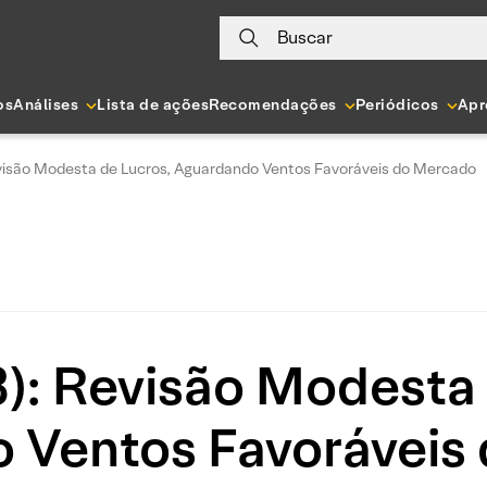
Buscar
os
Análises
Lista de ações
Recomendações
Periódicos
Apr
visão Modesta de Lucros, Aguardando Ventos Favoráveis do Mercado
): Revisão Modesta 
 Ventos Favoráveis