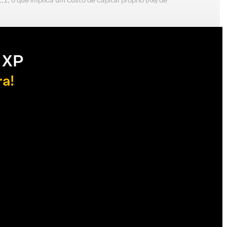
1, o que implica um custo de capital próprio (Ke) de
 XP
ra!