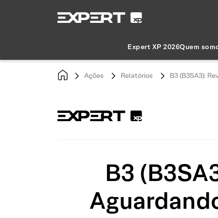
Expert XP 2026
Quem som
Ações
Relatórios
B3 (B3SA3): Re
B3 (B3SA3
Aguardando