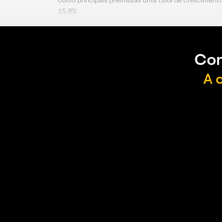
como principais premissas uma taxa de crescimento d
15,8%.
Con
A 