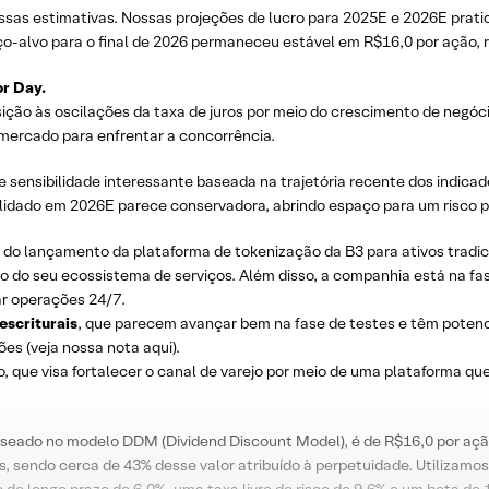
nossas estimativas. Nossas projeções de lucro para 2025E e 2026E pr
eço-alvo para o final de 2026 permaneceu estável em R$16,0 por açã
or Day.
ão às oscilações da taxa de juros por meio do crescimento de negóc
 mercado para enfrentar a concorrência.
 sensibilidade interessante baseada na trajetória recente dos indicad
dado em 2026E parece conservadora, abrindo espaço para um risco po
 do lançamento da plataforma de tokenização da B3 para ativos tradici
eio do seu ecossistema de serviços. Além disso, a companhia está na f
ar operações 24/7.
escriturais
, que parecem avançar bem na fase de testes e têm potenci
s (veja nossa nota aqui).
, que visa fortalecer o canal de varejo por meio de uma plataforma que
baseado no modelo DDM (Dividend Discount Model), é de R$16,0 por açã
 sendo cerca de 43% desse valor atribuído à perpetuidade. Utilizamo