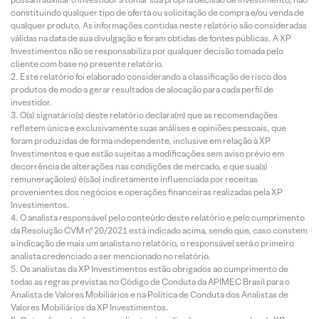
constituindo qualquer tipo de oferta ou solicitação de compra e/ou venda de
qualquer produto. As informações contidas neste relatório são consideradas
válidas na data de sua divulgação e foram obtidas de fontes públicas. A XP
Investimentos não se responsabiliza por qualquer decisão tomada pelo
cliente com base no presente relatório.
Este relatório foi elaborado considerando a classificação de risco dos
produtos de modo a gerar resultados de alocação para cada perfil de
investidor.
O(s) signatário(s) deste relatório declara(m) que as recomendações
refletem única e exclusivamente suas análises e opiniões pessoais, que
foram produzidas de forma independente, inclusive em relação à XP
Investimentos e que estão sujeitas a modificações sem aviso prévio em
decorrência de alterações nas condições de mercado, e que sua(s)
remuneração(es) é(são) indiretamente influenciada por receitas
provenientes dos negócios e operações financeiras realizadas pela XP
Investimentos.
O analista responsável pelo conteúdo deste relatório e pelo cumprimento
da Resolução CVM nº 20/2021 está indicado acima, sendo que, caso constem
a indicação de mais um analista no relatório, o responsável será o primeiro
analista credenciado a ser mencionado no relatório.
Os analistas da XP Investimentos estão obrigados ao cumprimento de
todas as regras previstas no Código de Conduta da APIMEC Brasil para o
Analista de Valores Mobiliários e na Política de Conduta dos Analistas de
Valores Mobiliários da XP Investimentos.