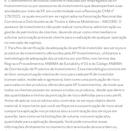
O atendimento de nossos clientes é realizado por empregados da XP
Investimentos ou por assessores de investimento que desempenham suas
atividades por meio da XP, em conformidade com a Resolução CVM nº
178/2023, os quais encontram-se registrados na Associação Nacional das
Corretoras e Distribuidoras de Títulos e Valores Mobiliários – ANCORD. O
assessor de investimento não pode realizar consultoria, administração ou
gestão de patrimônio de clientes, devendo atuar como intermediário e
solicitar autorização prévia do cliente para a realização de qualquer operação
no mercado de capitais.
Para fins de verificação da adequação do perfil do investidor aos serviços e
produtos de investimento oferecidos pela XP Investimentos, utilizamos a
metodologia de adequação dos produtos por portfólio, nos termos das
Regras e Procedimentos ANBIMA de Suitability nº 01 e do Código ANBIMA
de Distribuição de Produtos de Investimento. Essa metodologia consiste em
atribuir uma pontuação máxima de risco para cada perfil de investidor
(conservador, moderado e agressivo), bem como uma pontuação de risco
para cada um dos produtos oferecidos pela XP Investimentos, de modo que
todos os clientes possam ter acesso a todos os produtos, desde que dentro
das quantidades e limites da pontuação de risco definidas para o seu perfil.
Antes de aplicar nos produtos e/ou contratar os serviços objeto deste
material, é importante que você verifique se a sua pontuação de risco atual
comporta a aplicação nos produtos e/ou a contratação dos serviços em
questão, bem como se há limitações de volume, concentração e/ou
quantidade para a aplicação desejada. Você pode consultar essas
informações diretamente no momento da transmissão da sua ordem ou,