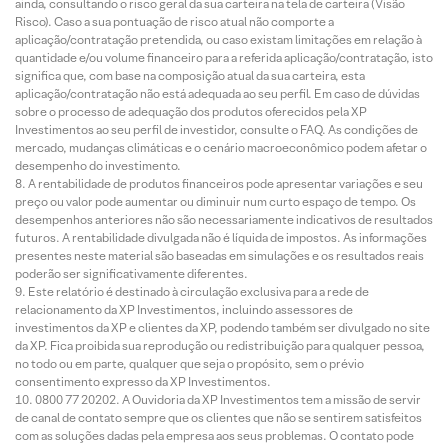
ainda, consultando o risco geral da sua carteira na tela de carteira (Visão
Risco). Caso a sua pontuação de risco atual não comporte a
aplicação/contratação pretendida, ou caso existam limitações em relação à
quantidade e/ou volume financeiro para a referida aplicação/contratação, isto
significa que, com base na composição atual da sua carteira, esta
aplicação/contratação não está adequada ao seu perfil. Em caso de dúvidas
sobre o processo de adequação dos produtos oferecidos pela XP
Investimentos ao seu perfil de investidor, consulte o FAQ. As condições de
mercado, mudanças climáticas e o cenário macroeconômico podem afetar o
desempenho do investimento.
A rentabilidade de produtos financeiros pode apresentar variações e seu
preço ou valor pode aumentar ou diminuir num curto espaço de tempo. Os
desempenhos anteriores não são necessariamente indicativos de resultados
futuros. A rentabilidade divulgada não é líquida de impostos. As informações
presentes neste material são baseadas em simulações e os resultados reais
poderão ser significativamente diferentes.
Este relatório é destinado à circulação exclusiva para a rede de
relacionamento da XP Investimentos, incluindo assessores de
investimentos da XP e clientes da XP, podendo também ser divulgado no site
da XP. Fica proibida sua reprodução ou redistribuição para qualquer pessoa,
no todo ou em parte, qualquer que seja o propósito, sem o prévio
consentimento expresso da XP Investimentos.
0800 77 20202. A Ouvidoria da XP Investimentos tem a missão de servir
de canal de contato sempre que os clientes que não se sentirem satisfeitos
com as soluções dadas pela empresa aos seus problemas. O contato pode