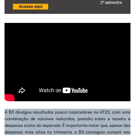
A B3 divulgou resultados pouco inspiradores no 4T23, com uma
combinação de volumes reduzidos, pressão sobre a receita e
despesas acima do esperado. É importante notar que, apesar das
despesas mais altas no trimestre, a B3 conseguiu cumprir seu