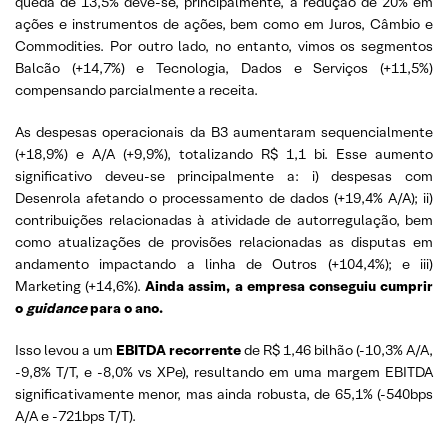
queda de 13,5% deve-se, principalmente, à redução de 20% em
ações e instrumentos de ações, bem como em Juros, Câmbio e
Commodities. Por outro lado, no entanto, vimos os segmentos
Balcão (+14,7%) e Tecnologia, Dados e Serviços (+11,5%)
compensando parcialmente a receita.
As despesas operacionais da B3 aumentaram sequencialmente
(+18,9%) e A/A (+9,9%), totalizando R$ 1,1 bi. Esse aumento
significativo deveu-se principalmente a: i) despesas com
Desenrola afetando o processamento de dados (+19,4% A/A); ii)
contribuições relacionadas à atividade de autorregulação, bem
como atualizações de provisões relacionadas as disputas em
andamento impactando a linha de Outros (+104,4%); e iii)
Marketing (+14,6%).
Ainda assim, a empresa conseguiu cumprir
o
guidance
para o ano.
Isso levou a um
EBITDA recorrente
de R$ 1,46 bilhão (-10,3% A/A,
-9,8% T/T, e -8,0% vs XPe), resultando em uma margem EBITDA
significativamente menor, mas ainda robusta, de 65,1% (-540bps
A/A e -721bps T/T).