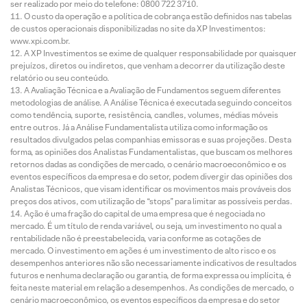
ser realizado por meio do telefone: 0800 722 3710.
O custo da operação e a política de cobrança estão definidos nas tabelas
de custos operacionais disponibilizadas no site da XP Investimentos:
www.xpi.com.br.
A XP Investimentos se exime de qualquer responsabilidade por quaisquer
prejuízos, diretos ou indiretos, que venham a decorrer da utilização deste
relatório ou seu conteúdo.
A Avaliação Técnica e a Avaliação de Fundamentos seguem diferentes
metodologias de análise. A Análise Técnica é executada seguindo conceitos
como tendência, suporte, resistência, candles, volumes, médias móveis
entre outros. Já a Análise Fundamentalista utiliza como informação os
resultados divulgados pelas companhias emissoras e suas projeções. Desta
forma, as opiniões dos Analistas Fundamentalistas, que buscam os melhores
retornos dadas as condições de mercado, o cenário macroeconômico e os
eventos específicos da empresa e do setor, podem divergir das opiniões dos
Analistas Técnicos, que visam identificar os movimentos mais prováveis dos
preços dos ativos, com utilização de “stops” para limitar as possíveis perdas.
Ação é uma fração do capital de uma empresa que é negociada no
mercado. É um título de renda variável, ou seja, um investimento no qual a
rentabilidade não é preestabelecida, varia conforme as cotações de
mercado. O investimento em ações é um investimento de alto risco e os
desempenhos anteriores não são necessariamente indicativos de resultados
futuros e nenhuma declaração ou garantia, de forma expressa ou implícita, é
feita neste material em relação a desempenhos. As condições de mercado, o
cenário macroeconômico, os eventos específicos da empresa e do setor