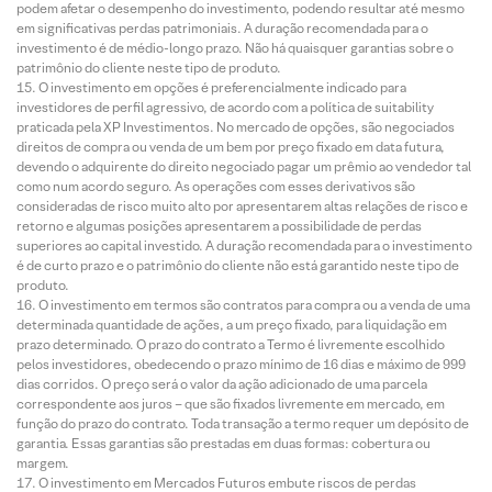
podem afetar o desempenho do investimento, podendo resultar até mesmo
em significativas perdas patrimoniais. A duração recomendada para o
investimento é de médio-longo prazo. Não há quaisquer garantias sobre o
patrimônio do cliente neste tipo de produto.
O investimento em opções é preferencialmente indicado para
investidores de perfil agressivo, de acordo com a política de suitability
praticada pela XP Investimentos. No mercado de opções, são negociados
direitos de compra ou venda de um bem por preço fixado em data futura,
devendo o adquirente do direito negociado pagar um prêmio ao vendedor tal
como num acordo seguro. As operações com esses derivativos são
consideradas de risco muito alto por apresentarem altas relações de risco e
retorno e algumas posições apresentarem a possibilidade de perdas
superiores ao capital investido. A duração recomendada para o investimento
é de curto prazo e o patrimônio do cliente não está garantido neste tipo de
produto.
O investimento em termos são contratos para compra ou a venda de uma
determinada quantidade de ações, a um preço fixado, para liquidação em
prazo determinado. O prazo do contrato a Termo é livremente escolhido
pelos investidores, obedecendo o prazo mínimo de 16 dias e máximo de 999
dias corridos. O preço será o valor da ação adicionado de uma parcela
correspondente aos juros – que são fixados livremente em mercado, em
função do prazo do contrato. Toda transação a termo requer um depósito de
garantia. Essas garantias são prestadas em duas formas: cobertura ou
margem.
O investimento em Mercados Futuros embute riscos de perdas