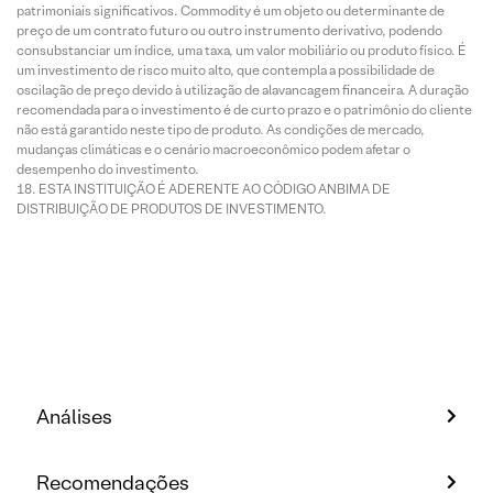
patrimoniais significativos. Commodity é um objeto ou determinante de
preço de um contrato futuro ou outro instrumento derivativo, podendo
consubstanciar um índice, uma taxa, um valor mobiliário ou produto físico. É
um investimento de risco muito alto, que contempla a possibilidade de
oscilação de preço devido à utilização de alavancagem financeira. A duração
recomendada para o investimento é de curto prazo e o patrimônio do cliente
não está garantido neste tipo de produto. As condições de mercado,
mudanças climáticas e o cenário macroeconômico podem afetar o
desempenho do investimento.
ESTA INSTITUIÇÃO É ADERENTE AO CÓDIGO ANBIMA DE
DISTRIBUIÇÃO DE PRODUTOS DE INVESTIMENTO.
Análises
Recomendações