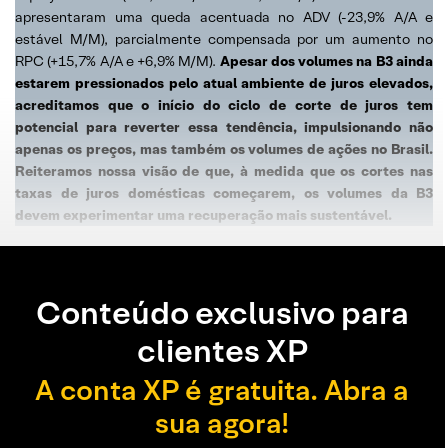
apresentaram uma queda acentuada no ADV (-23,9% A/A e
estável M/M), parcialmente compensada por um aumento no
RPC (+15,7% A/A e +6,9% M/M).
Apesar dos volumes na B3 ainda
estarem pressionados pelo atual ambiente de juros elevados,
acreditamos que o início do ciclo de corte de juros tem
potencial para reverter essa tendência, impulsionando não
apenas os preços, mas também os volumes de ações no Brasil.
Reiteramos nossa visão de que, à medida que os cortes nas
taxas de juros domésticas começarem, os volumes da B3
devem experimentar uma recuperação mais sustentável.
Conteúdo exclusivo para
clientes XP
A conta XP é gratuita. Abra a
sua agora!