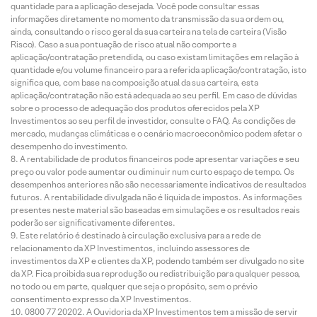
quantidade para a aplicação desejada. Você pode consultar essas
informações diretamente no momento da transmissão da sua ordem ou,
ainda, consultando o risco geral da sua carteira na tela de carteira (Visão
Risco). Caso a sua pontuação de risco atual não comporte a
aplicação/contratação pretendida, ou caso existam limitações em relação à
quantidade e/ou volume financeiro para a referida aplicação/contratação, isto
significa que, com base na composição atual da sua carteira, esta
aplicação/contratação não está adequada ao seu perfil. Em caso de dúvidas
sobre o processo de adequação dos produtos oferecidos pela XP
Investimentos ao seu perfil de investidor, consulte o FAQ. As condições de
mercado, mudanças climáticas e o cenário macroeconômico podem afetar o
desempenho do investimento.
A rentabilidade de produtos financeiros pode apresentar variações e seu
preço ou valor pode aumentar ou diminuir num curto espaço de tempo. Os
desempenhos anteriores não são necessariamente indicativos de resultados
futuros. A rentabilidade divulgada não é líquida de impostos. As informações
presentes neste material são baseadas em simulações e os resultados reais
poderão ser significativamente diferentes.
Este relatório é destinado à circulação exclusiva para a rede de
relacionamento da XP Investimentos, incluindo assessores de
investimentos da XP e clientes da XP, podendo também ser divulgado no site
da XP. Fica proibida sua reprodução ou redistribuição para qualquer pessoa,
no todo ou em parte, qualquer que seja o propósito, sem o prévio
consentimento expresso da XP Investimentos.
0800 77 20202. A Ouvidoria da XP Investimentos tem a missão de servir