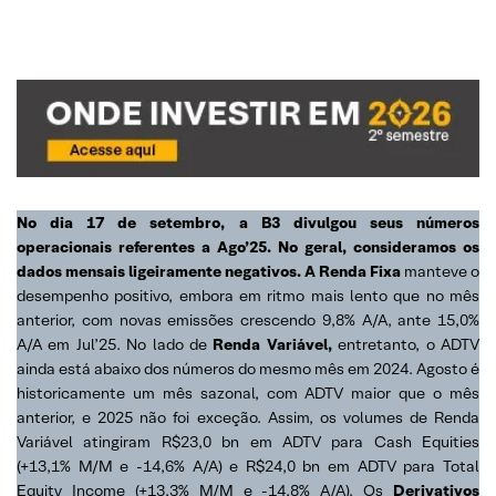
No dia 17 de setembro, a B3 divulgou seus números
operacionais referentes a Ago’25. No geral, consideramos os
dados mensais ligeiramente negativos. A Renda Fixa
manteve o
desempenho positivo, embora em ritmo mais lento que no mês
anterior, com novas emissões crescendo 9,8% A/A, ante 15,0%
A/A em Jul’25. No lado de
Renda Variável,
entretanto, o ADTV
ainda está abaixo dos números do mesmo mês em 2024. Agosto é
historicamente um mês sazonal, com ADTV maior que o mês
anterior, e 2025 não foi exceção. Assim, os volumes de Renda
Variável atingiram R$23,0 bn em ADTV para Cash Equities
(+13,1% M/M e -14,6% A/A) e R$24,0 bn em ADTV para Total
Equity Income (+13,3% M/M e -14,8% A/A). Os
Derivativos