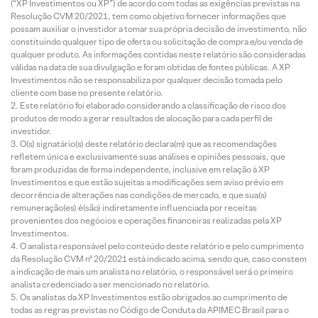
(“XP Investimentos ou XP”) de acordo com todas as exigências previstas na
Resolução CVM 20/2021, tem como objetivo fornecer informações que
possam auxiliar o investidor a tomar sua própria decisão de investimento, não
constituindo qualquer tipo de oferta ou solicitação de compra e/ou venda de
qualquer produto. As informações contidas neste relatório são consideradas
válidas na data de sua divulgação e foram obtidas de fontes públicas. A XP
Investimentos não se responsabiliza por qualquer decisão tomada pelo
cliente com base no presente relatório.
Este relatório foi elaborado considerando a classificação de risco dos
produtos de modo a gerar resultados de alocação para cada perfil de
investidor.
O(s) signatário(s) deste relatório declara(m) que as recomendações
refletem única e exclusivamente suas análises e opiniões pessoais, que
foram produzidas de forma independente, inclusive em relação à XP
Investimentos e que estão sujeitas a modificações sem aviso prévio em
decorrência de alterações nas condições de mercado, e que sua(s)
remuneração(es) é(são) indiretamente influenciada por receitas
provenientes dos negócios e operações financeiras realizadas pela XP
Investimentos.
O analista responsável pelo conteúdo deste relatório e pelo cumprimento
da Resolução CVM nº 20/2021 está indicado acima, sendo que, caso constem
a indicação de mais um analista no relatório, o responsável será o primeiro
analista credenciado a ser mencionado no relatório.
Os analistas da XP Investimentos estão obrigados ao cumprimento de
todas as regras previstas no Código de Conduta da APIMEC Brasil para o