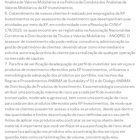
Analista de Valores Mobiliários e na Política de Conduta dos Analistas de
Valores Mobiliários da XP Investimentos.
O atendimento de nossos clientes é realizado por empregados da XP
Investimentos ou por assessores de investimento que desempenham suas
atividades por meio da XP, em conformidade com a Resolução CVM nº
178/2023, os quais encontram-se registrados na Associação Nacional das
Corretoras e Distribuidoras de Títulos e Valores Mobiliários – ANCORD. O
assessor de investimento não pode realizar consultoria, administração ou
gestão de patrimônio de clientes, devendo atuar como intermediário e
solicitar autorização prévia do cliente para a realização de qualquer operação
no mercado de capitais.
Para fins de verificação da adequação do perfil do investidor aos serviços e
produtos de investimento oferecidos pela XP Investimentos, utilizamos a
metodologia de adequação dos produtos por portfólio, nos termos das
Regras e Procedimentos ANBIMA de Suitability nº 01 e do Código ANBIMA
de Distribuição de Produtos de Investimento. Essa metodologia consiste em
atribuir uma pontuação máxima de risco para cada perfil de investidor
(conservador, moderado e agressivo), bem como uma pontuação de risco
para cada um dos produtos oferecidos pela XP Investimentos, de modo que
todos os clientes possam ter acesso a todos os produtos, desde que dentro
das quantidades e limites da pontuação de risco definidas para o seu perfil.
Antes de aplicar nos produtos e/ou contratar os serviços objeto deste
material, é importante que você verifique se a sua pontuação de risco atual
comporta a aplicação nos produtos e/ou a contratação dos serviços em
questão, bem como se há limitações de volume, concentração e/ou