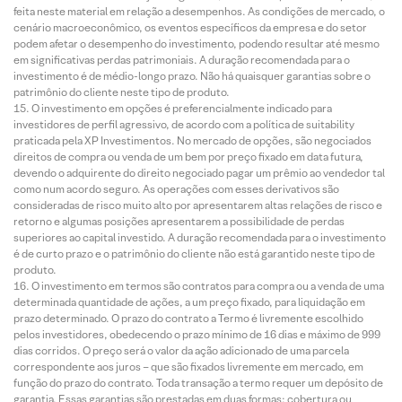
feita neste material em relação a desempenhos. As condições de mercado, o
cenário macroeconômico, os eventos específicos da empresa e do setor
podem afetar o desempenho do investimento, podendo resultar até mesmo
em significativas perdas patrimoniais. A duração recomendada para o
investimento é de médio-longo prazo. Não há quaisquer garantias sobre o
patrimônio do cliente neste tipo de produto.
O investimento em opções é preferencialmente indicado para
investidores de perfil agressivo, de acordo com a política de suitability
praticada pela XP Investimentos. No mercado de opções, são negociados
direitos de compra ou venda de um bem por preço fixado em data futura,
devendo o adquirente do direito negociado pagar um prêmio ao vendedor tal
como num acordo seguro. As operações com esses derivativos são
consideradas de risco muito alto por apresentarem altas relações de risco e
retorno e algumas posições apresentarem a possibilidade de perdas
superiores ao capital investido. A duração recomendada para o investimento
é de curto prazo e o patrimônio do cliente não está garantido neste tipo de
produto.
O investimento em termos são contratos para compra ou a venda de uma
determinada quantidade de ações, a um preço fixado, para liquidação em
prazo determinado. O prazo do contrato a Termo é livremente escolhido
pelos investidores, obedecendo o prazo mínimo de 16 dias e máximo de 999
dias corridos. O preço será o valor da ação adicionado de uma parcela
correspondente aos juros – que são fixados livremente em mercado, em
função do prazo do contrato. Toda transação a termo requer um depósito de
garantia. Essas garantias são prestadas em duas formas: cobertura ou