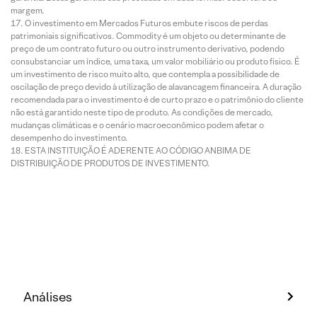
margem.
O investimento em Mercados Futuros embute riscos de perdas
patrimoniais significativos. Commodity é um objeto ou determinante de
preço de um contrato futuro ou outro instrumento derivativo, podendo
consubstanciar um índice, uma taxa, um valor mobiliário ou produto físico. É
um investimento de risco muito alto, que contempla a possibilidade de
oscilação de preço devido à utilização de alavancagem financeira. A duração
recomendada para o investimento é de curto prazo e o patrimônio do cliente
não está garantido neste tipo de produto. As condições de mercado,
mudanças climáticas e o cenário macroeconômico podem afetar o
desempenho do investimento.
ESTA INSTITUIÇÃO É ADERENTE AO CÓDIGO ANBIMA DE
DISTRIBUIÇÃO DE PRODUTOS DE INVESTIMENTO.
Análises