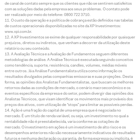
de canal de contato sempre que os clientes que não se sentirem satisfeitos
com as soluções dadas pela empresa aos seus problemas. O contato pode
ser realizado por meio do telefone: 0800 722 3710.
O custo da operação e a política de cobrança estão definidos nas tabelas
de custos operacionais disponibilizadas no site da XP Investimentos:
www.xpi.com.br.
A XP Investimentos se exime de qualquer responsabilidade por quaisquer
prejuízos, diretos ou indiretos, que venham a decorrer da utilização deste
relatório ou seu conteúdo.
A Avaliação Técnica e a Avaliação de Fundamentos seguem diferentes
metodologias de análise. A Análise Técnica é executada seguindo conceitos
como tendência, suporte, resistência, candles, volumes, médias móveis
entre outros. Já a Análise Fundamentalista utiliza como informação os
resultados divulgados pelas companhias emissoras e suas projeções. Desta
forma, as opiniões dos Analistas Fundamentalistas, que buscam os melhores
retornos dadas as condições de mercado, o cenário macroeconômico e os
eventos específicos da empresa e do setor, podem divergir das opiniões dos
Analistas Técnicos, que visam identificar os movimentos mais prováveis dos
preços dos ativos, com utilização de “stops” para limitar as possíveis perdas.
Ação é uma fração do capital de uma empresa que é negociada no
mercado. É um título de renda variável, ou seja, um investimento no qual a
rentabilidade não é preestabelecida, varia conforme as cotações de
mercado. O investimento em ações é um investimento de alto risco e os
desempenhos anteriores não são necessariamente indicativos de resultados
futuros e nenhuma declaração ou garantia, de forma expressa ou implícita, é