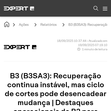
Ações
Relatórios
B3 (B3SA3): Recuperação c
18/09/2025 10:37:44 • Atualizado em
19/09/2025 07:19:10
1 minuto de leitura
B3 (B3SA3): Recuperação
continua instável, mas ciclo
de cortes pode desencadear
mudança | Destaques