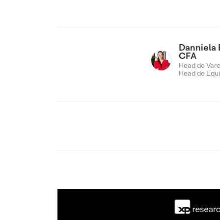
Danniela 
CFA
Head de Vare
Head de Equi