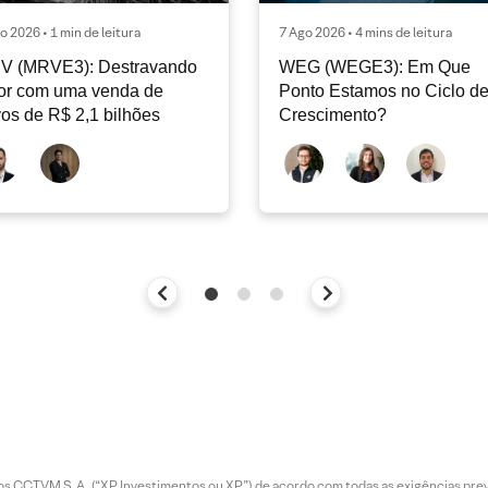
o 2026 • 1 min de leitura
7 Ago 2026 • 4 mins de leitura
V (MRVE3): Destravando
WEG (WEGE3): Em Que
or com uma venda de
Ponto Estamos no Ciclo d
vos de R$ 2,1 bilhões
Crescimento?
entos CCTVM S.A. (“XP Investimentos ou XP”) de acordo com todas as exigências p