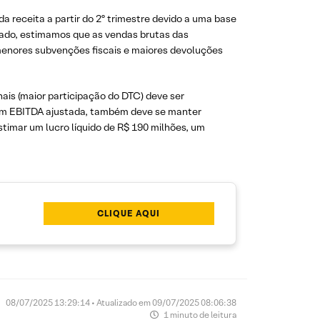
a receita a partir do 2º trimestre devido a uma base
tado, estimamos que as vendas brutas das
enores subvenções fiscais e maiores devoluções
is (maior participação do DTC) deve ser
em EBITDA ajustada, também deve se manter
timar um lucro líquido de R$ 190 milhões, um
CLIQUE AQUI
08/07/2025 13:29:14 • Atualizado em 09/07/2025 08:06:38
1 minuto de leitura