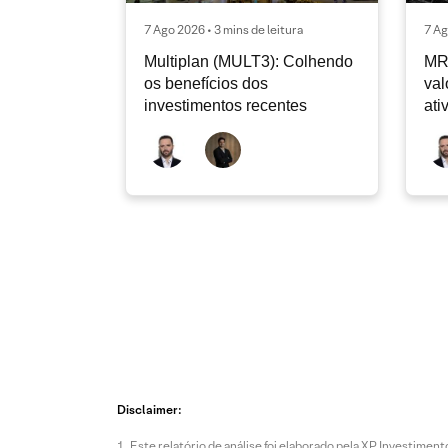
7 Ago 2026 • 3 mins de leitura
7 Ag
Multiplan (MULT3): Colhendo
MR
os benefícios dos
val
investimentos recentes
ati
Disclaimer:
Este relatório de análise foi elaborado pela XP Investim