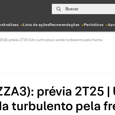
Buscar
os
Análises
Lista de ações
Recomendações
Periódicos
Apr
A3): prévia 2T25 | Um curto prazo ainda turbulento pela frente
ZA3): prévia 2T25 |
a turbulento pela f