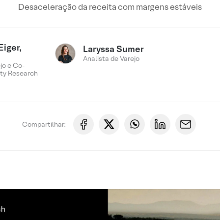
Desaceleração da receita com margens estáveis
Eiger,
Laryssa Sumer
Analista de Varejo
jo e Co-
ty Research
Compartilhar: