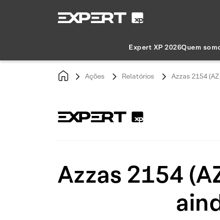
Expert XP 2026
Quem som
Ações
Relatórios
Azzas 2154 (AZZ
Azzas 2154 (AZ
aind