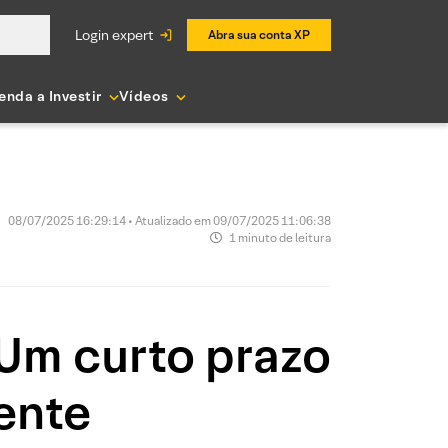
login expert
Abra sua conta XP
enda a Investir
Vídeos
08/07/2025 16:29:14 • Atualizado em 09/07/2025 11:06:38
1 minuto de leitura
 Um curto prazo
rente