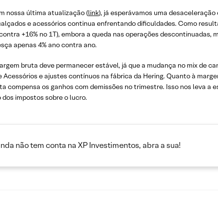
 nossa última atualização (
link
), já esperávamos uma desaceleração d
 calçados e acessórios continua enfrentando dificuldades. Como resul
contra +16% no 1T), embora a queda nas operações descontinuadas, m
resça apenas 4% ano contra ano.
argem bruta deve permanecer estável, já que a mudança no mix de cana
cessórios e ajustes contínuos na fábrica da Hering. Quanto à marg
ta compensa os ganhos com demissões no trimestre. Isso nos leva a es
 dos impostos sobre o lucro.
inda não tem conta na XP Investimentos, abra a sua!