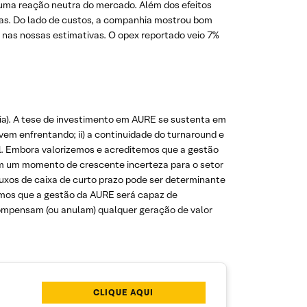
s uma reação neutra do mercado. Além dos efeitos
ras. Do lado de custos, a companhia mostrou bom
 nas nossas estimativas. O opex reportado veio 7%
ia). A tese de investimento em AURE se sustenta em
vem enfrentando; ii) a continuidade do turnaround e
el. Embora valorizemos e acreditemos que a gestão
 em um momento de crescente incerteza para o setor
uxos de caixa de curto prazo pode ser determinante
temos que a gestão da AURE será capaz de
compensam (ou anulam) qualquer geração de valor
CLIQUE AQUI