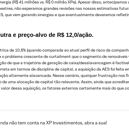
energia (R$ 41 milhões vs. R$ 0 milhão XPe). Apesar disso, antecipamo
mestres, não esperamos grandes revisões nas nossas estimativas futu
ES, que vem gerando sinergias e que eventualmente deveremos refletir
ra e preço-alvo de R$ 12,0/ação
.
trica de 10,8% (quando comparada ao atual perfil de risco da companh
para o problema crescente de curtailment que o segmento de renováveis 
vação de que a trajetória de geração de caixa/desalavancagem é factív
reta em termos de disciplina de capital, a aquisição da AES foi feita
ação altamente alavancada. Nesse cenário, qualquer frustração nos fl
o de uma alocação de capital tão relevante. Assim, ainda que acredi
e valor dessa aquisição, os fatores externos certamente mais do que 
inda não tem conta na XP Investimentos, abra a sua!