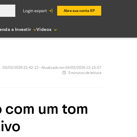
login expert
Abra sua conta XP
enda a Investir
Vídeos
03/03/2026 22:42:12 • Atualizado em 04/03/2026 13:15:07
3 minutos de leitura
o com um tom
ivo