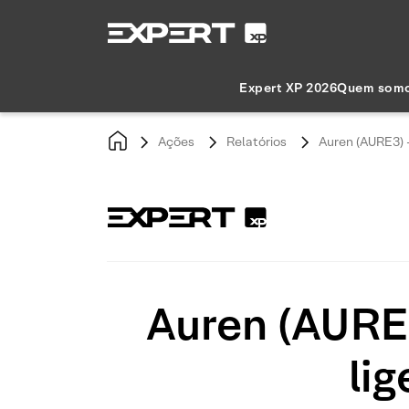
Expert XP 2026
Quem som
Ações
Relatórios
Auren (AURE3) 
Auren (AURE
li