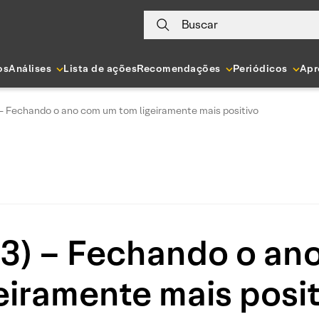
Buscar
os
Análises
Lista de ações
Recomendações
Periódicos
Apr
– Fechando o ano com um tom ligeiramente mais positivo
3) – Fechando o an
geiramente mais posit