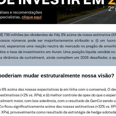
 736 milhões (ex-dividendos de JVs), 6% acima da nossa estimativa (
ssos números pode ser majoritariamente atribuído a: (i) um lucro
geral, esperamos uma reação neutra do mercado no pregão de amanh
bre a tese de investimento em Auren. Uma posição líquida vendida n
na dinâmica de curtailment, ainda compõem um 2026 desafiador, o que
poderiam mudar estruturalmente nossa visão?
 6% acima das nossas expectativas (e em linha com o consenso). O desvio
stimativas (+2% vs. XPe); e (ii) melhor controle de opex do que o esp
ilment maior, com boa aderência, com o resultado da GenCo sendo um 
o ficou significativamente acima das nossas estimativas (+32% vs. X
. XPe), provavelmente como resultado da estratégia de hedge adotada