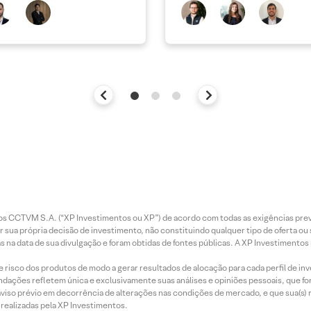
entos CCTVM S.A. (“XP Investimentos ou XP”) de acordo com todas as exigências p
r sua própria decisão de investimento, não constituindo qualquer tipo de oferta ou
s na data de sua divulgação e foram obtidas de fontes públicas. A XP Investimentos
e risco dos produtos de modo a gerar resultados de alocação para cada perfil de inv
mendações refletem única e exclusivamente suas análises e opiniões pessoais, que 
aviso prévio em decorrência de alterações nas condições de mercado, e que sua(s)
realizadas pela XP Investimentos.