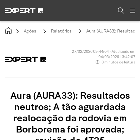
Ações
Relatórios
Aura (AURA33): Resultados
27/02/2026 09:44:04 • Atualizado em
04/03/2026 13:42:07
3 minutos de leitura
Aura (AURA33): Resultados
neutros; A tão aguardada
realocação da rodovia em
Borborema foi aprovada;