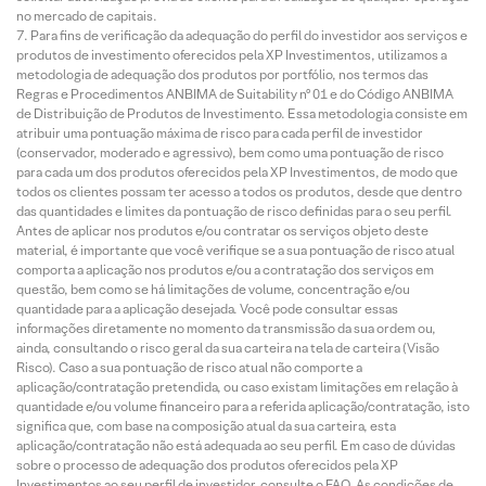
no mercado de capitais.
Para fins de verificação da adequação do perfil do investidor aos serviços e
produtos de investimento oferecidos pela XP Investimentos, utilizamos a
metodologia de adequação dos produtos por portfólio, nos termos das
Regras e Procedimentos ANBIMA de Suitability nº 01 e do Código ANBIMA
de Distribuição de Produtos de Investimento. Essa metodologia consiste em
atribuir uma pontuação máxima de risco para cada perfil de investidor
(conservador, moderado e agressivo), bem como uma pontuação de risco
para cada um dos produtos oferecidos pela XP Investimentos, de modo que
todos os clientes possam ter acesso a todos os produtos, desde que dentro
das quantidades e limites da pontuação de risco definidas para o seu perfil.
Antes de aplicar nos produtos e/ou contratar os serviços objeto deste
material, é importante que você verifique se a sua pontuação de risco atual
comporta a aplicação nos produtos e/ou a contratação dos serviços em
questão, bem como se há limitações de volume, concentração e/ou
quantidade para a aplicação desejada. Você pode consultar essas
informações diretamente no momento da transmissão da sua ordem ou,
ainda, consultando o risco geral da sua carteira na tela de carteira (Visão
Risco). Caso a sua pontuação de risco atual não comporte a
aplicação/contratação pretendida, ou caso existam limitações em relação à
quantidade e/ou volume financeiro para a referida aplicação/contratação, isto
significa que, com base na composição atual da sua carteira, esta
aplicação/contratação não está adequada ao seu perfil. Em caso de dúvidas
sobre o processo de adequação dos produtos oferecidos pela XP
Investimentos ao seu perfil de investidor, consulte o FAQ. As condições de