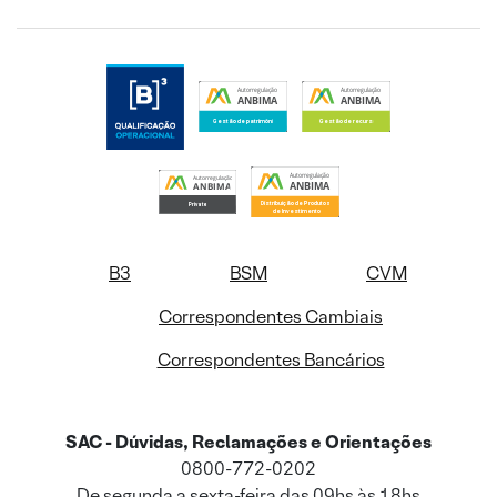
B3
BSM
CVM
Correspondentes Cambiais
Correspondentes Bancários
SAC - Dúvidas, Reclamações e Orientações
0800-772-0202
De segunda a sexta-feira das 09hs às 18hs