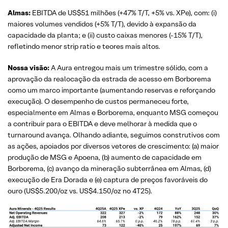
Almas:
EBITDA de US$51 milhões (+47% T/T, +5% vs. XPe), com: (i)
maiores volumes vendidos (+5% T/T), devido à expansão da
capacidade da planta; e (ii) custo caixas menores (-15% T/T),
refletindo menor strip ratio e teores mais altos.
Nossa visão:
A Aura entregou mais um trimestre sólido, com a
aprovação da realocação da estrada de acesso em Borborema
como um marco importante (aumentando reservas e reforçando
execução). O desempenho de custos permaneceu forte,
especialmente em Almas e Borborema, enquanto MSG começou
a contribuir para o EBITDA e deve melhorar à medida que o
turnaround avança. Olhando adiante, seguimos construtivos com
as ações, apoiados por diversos vetores de crescimento: (a) maior
produção de MSG e Apoena, (b) aumento de capacidade em
Borborema, (c) avanço da mineração subterrânea em Almas, (d)
execução de Era Dorada e (e) captura de preços favoráveis do
ouro (US$5.200/oz vs. US$4.150/oz no 4T25).