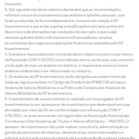
investidor.
O(s) signatário(s) deste relatório declara(m) que as recomendações
refletem única e exclusivamente suas análises e opiniões pessoais, que
foram produzidas de forma independente, inclusive em relação à XP
Investimentos e que estão sujeitas a modificações sem aviso prévio em
decorrência de alterações nas condições de mercado, e que sua(s)
remuneração(es) é(são) indiretamente influenciada por receitas
provenientes dos negócios e operações financeiras realizadas pela XP
Investimentos.
O analista responsável pelo conteúdo deste relatório e pelo cumprimento
da Resolução CVM nº 20/2021 está indicado acima, sendo que, caso constem
a indicação de mais um analista no relatório, o responsável será o primeiro
analista credenciado a ser mencionado no relatório.
Os analistas da XP Investimentos estão obrigados ao cumprimento de
todas as regras previstas no Código de Conduta da APIMEC Brasil para o
Analista de Valores Mobiliários e na Política de Conduta dos Analistas de
Valores Mobiliários da XP Investimentos.
O atendimento de nossos clientes é realizado por empregados da XP
Investimentos ou por assessores de investimento que desempenham suas
atividades por meio da XP, em conformidade com a Resolução CVM nº
178/2023, os quais encontram-se registrados na Associação Nacional das
Corretoras e Distribuidoras de Títulos e Valores Mobiliários – ANCORD. O
assessor de investimento não pode realizar consultoria, administração ou
gestão de patrimônio de clientes, devendo atuar como intermediário e
solicitar autorização prévia do cliente para a realização de qualquer operação