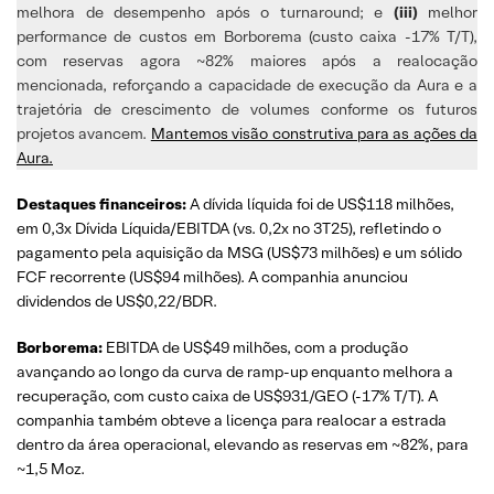
melhora de desempenho após o turnaround; e
(iii)
melhor
performance de custos em Borborema (custo caixa -17% T/T),
com reservas agora ~82% maiores após a realocação
mencionada, reforçando a capacidade de execução da Aura e a
trajetória de crescimento de volumes conforme os futuros
projetos avancem.
Mantemos visão construtiva para as ações da
Aura.
Destaques financeiros:
A dívida líquida foi de US$118 milhões,
em 0,3x Dívida Líquida/EBITDA (vs. 0,2x no 3T25), refletindo o
pagamento pela aquisição da MSG (US$73 milhões) e um sólido
FCF recorrente (US$94 milhões). A companhia anunciou
dividendos de US$0,22/BDR.
Borborema:
EBITDA de US$49 milhões, com a produção
avançando ao longo da curva de ramp-up enquanto melhora a
recuperação, com custo caixa de US$931/GEO (-17% T/T). A
companhia também obteve a licença para realocar a estrada
dentro da área operacional, elevando as reservas em ~82%, para
~1,5 Moz.