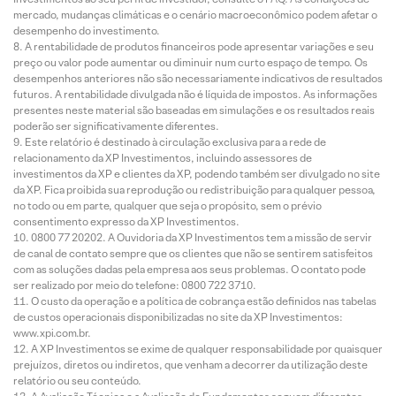
mercado, mudanças climáticas e o cenário macroeconômico podem afetar o
desempenho do investimento.
A rentabilidade de produtos financeiros pode apresentar variações e seu
preço ou valor pode aumentar ou diminuir num curto espaço de tempo. Os
desempenhos anteriores não são necessariamente indicativos de resultados
futuros. A rentabilidade divulgada não é líquida de impostos. As informações
presentes neste material são baseadas em simulações e os resultados reais
poderão ser significativamente diferentes.
Este relatório é destinado à circulação exclusiva para a rede de
relacionamento da XP Investimentos, incluindo assessores de
investimentos da XP e clientes da XP, podendo também ser divulgado no site
da XP. Fica proibida sua reprodução ou redistribuição para qualquer pessoa,
no todo ou em parte, qualquer que seja o propósito, sem o prévio
consentimento expresso da XP Investimentos.
0800 77 20202. A Ouvidoria da XP Investimentos tem a missão de servir
de canal de contato sempre que os clientes que não se sentirem satisfeitos
com as soluções dadas pela empresa aos seus problemas. O contato pode
ser realizado por meio do telefone: 0800 722 3710.
O custo da operação e a política de cobrança estão definidos nas tabelas
de custos operacionais disponibilizadas no site da XP Investimentos:
www.xpi.com.br.
A XP Investimentos se exime de qualquer responsabilidade por quaisquer
prejuízos, diretos ou indiretos, que venham a decorrer da utilização deste
relatório ou seu conteúdo.