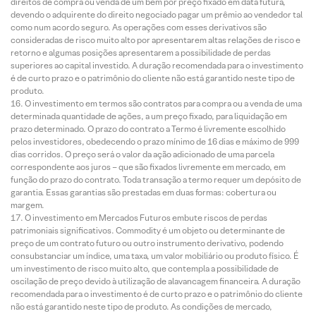
direitos de compra ou venda de um bem por preço fixado em data futura,
devendo o adquirente do direito negociado pagar um prêmio ao vendedor tal
como num acordo seguro. As operações com esses derivativos são
consideradas de risco muito alto por apresentarem altas relações de risco e
retorno e algumas posições apresentarem a possibilidade de perdas
superiores ao capital investido. A duração recomendada para o investimento
é de curto prazo e o patrimônio do cliente não está garantido neste tipo de
produto.
O investimento em termos são contratos para compra ou a venda de uma
determinada quantidade de ações, a um preço fixado, para liquidação em
prazo determinado. O prazo do contrato a Termo é livremente escolhido
pelos investidores, obedecendo o prazo mínimo de 16 dias e máximo de 999
dias corridos. O preço será o valor da ação adicionado de uma parcela
correspondente aos juros – que são fixados livremente em mercado, em
função do prazo do contrato. Toda transação a termo requer um depósito de
garantia. Essas garantias são prestadas em duas formas: cobertura ou
margem.
O investimento em Mercados Futuros embute riscos de perdas
patrimoniais significativos. Commodity é um objeto ou determinante de
preço de um contrato futuro ou outro instrumento derivativo, podendo
consubstanciar um índice, uma taxa, um valor mobiliário ou produto físico. É
um investimento de risco muito alto, que contempla a possibilidade de
oscilação de preço devido à utilização de alavancagem financeira. A duração
recomendada para o investimento é de curto prazo e o patrimônio do cliente
não está garantido neste tipo de produto. As condições de mercado,