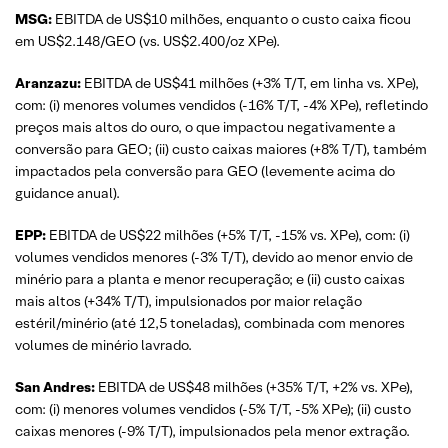
MSG:
EBITDA de US$10 milhões, enquanto o custo caixa ficou
em US$2.148/GEO (vs. US$2.400/oz XPe).
Aranzazu:
EBITDA de US$41 milhões (+3% T/T, em linha vs. XPe),
com: (i) menores volumes vendidos (-16% T/T, -4% XPe), refletindo
preços mais altos do ouro, o que impactou negativamente a
conversão para GEO; (ii) custo caixas maiores (+8% T/T), também
impactados pela conversão para GEO (levemente acima do
guidance anual).
EPP:
EBITDA de US$22 milhões (+5% T/T, -15% vs. XPe), com: (i)
volumes vendidos menores (-3% T/T), devido ao menor envio de
minério para a planta e menor recuperação; e (ii) custo caixas
mais altos (+34% T/T), impulsionados por maior relação
estéril/minério (até 12,5 toneladas), combinada com menores
volumes de minério lavrado.
San Andres:
EBITDA de US$48 milhões (+35% T/T, +2% vs. XPe),
com: (i) menores volumes vendidos (-5% T/T, -5% XPe); (ii) custo
caixas menores (-9% T/T), impulsionados pela menor extração.