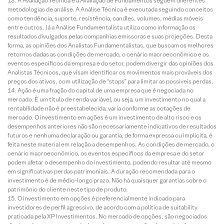
A Avaliação Técnica e a Avaliação de Fundamentos seguem diferentes
metodologias de análise. A Análise Técnica é executada seguindo conceitos
como tendência, suporte, resistência, candles, volumes, médias móveis
entre outros. Já a Análise Fundamentalista utiliza como informação os
resultados divulgados pelas companhias emissoras e suas projeções. Desta
forma, as opiniões dos Analistas Fundamentalistas, que buscam os melhores
retornos dadas as condições de mercado, o cenário macroeconômico e os
eventos específicos da empresa e do setor, podem divergir das opiniões dos
Analistas Técnicos, que visam identificar os movimentos mais prováveis dos
preços dos ativos, com utilização de “stops” para limitar as possíveis perdas.
Ação é uma fração do capital de uma empresa que é negociada no
mercado. É um título de renda variável, ou seja, um investimento no qual a
rentabilidade não é preestabelecida, varia conforme as cotações de
mercado. O investimento em ações é um investimento de alto risco e os
desempenhos anteriores não são necessariamente indicativos de resultados
futuros e nenhuma declaração ou garantia, de forma expressa ou implícita, é
feita neste material em relação a desempenhos. As condições de mercado, o
cenário macroeconômico, os eventos específicos da empresa e do setor
podem afetar o desempenho do investimento, podendo resultar até mesmo
em significativas perdas patrimoniais. A duração recomendada para o
investimento é de médio-longo prazo. Não há quaisquer garantias sobre o
patrimônio do cliente neste tipo de produto.
O investimento em opções é preferencialmente indicado para
investidores de perfil agressivo, de acordo com a política de suitability
praticada pela XP Investimentos. No mercado de opções, são negociados